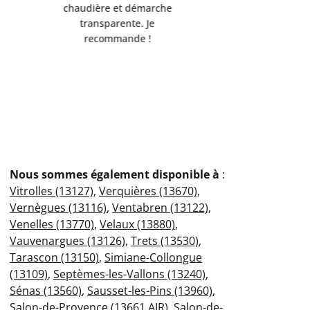
de l'environnement.
Servi
Débarrassée de mes
professio
encombrants métalliques en
votre
un clin d'œil !
éco
Nous sommes également disponible à
:
Vitrolles (13127)
,
Verquières (13670)
,
Vernègues (13116)
,
Ventabren (13122)
,
Venelles (13770)
,
Velaux (13880)
,
Vauvenargues (13126)
,
Trets (13530)
,
Tarascon (13150)
,
Simiane-Collongue
(13109)
,
Septèmes-les-Vallons (13240)
,
Sénas (13560)
,
Sausset-les-Pins (13960)
,
Salon-de-Provence (13661 AIR)
,
Salon-de-