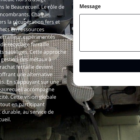
Message
 le Beaurecueil. Le rôle de
s encombrants. Chaque
s la récupération fers et
hets en ressources
 ferrailleur expérimentés
de recyclage ferraille
pôts sauvages. Cette approche
a gestion des métaux à
rachat ferraille devient
ffrant une alternative
és. En s’appuyant sur une
 Beaurecueil accompagne
ité. Cette vision globale
out en participant
 durable, au service de
ueil.