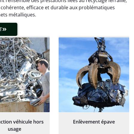
nt l’ensemble des prestations liées au recyclage ferraille,
laisser de traces.
chaudière et démarche
 cohérente, efficace et durable aux problématiques
 client très réactif.
transparente. Je
ets métalliques.
recommande !
T
ction véhicule hors
Enlèvement épave
usage