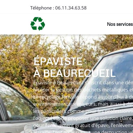
Téléphone :
06.11.34.63.58
Nos services
ÉPAVISTE
À BEAURECUEIL
Épaviste à Beaurecueil s’inscrit dans une d
faciliter la gestion des déchets métalliques 
Le recyclage ferraille répond aujourd’hui à d
environnementaux majeurs, mais aussi à des
les particuliers comme pour les professionne
l’objectif est de proposer une solution claire
pour l’enlèvement gratuit d’épave, l’enlèvem
ferraille, tout en assurant une destruction v