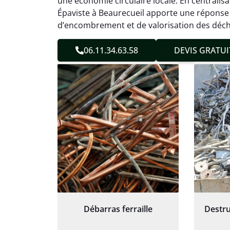
une économie circulaire locale. En centralisa
sans 
Épaviste à Beaurecueil apporte une réponse
Service
d’encombrement et de valorisation des déch
06.11.34.63.58
DEVIS GRATUI
Débarras ferraille
Destru