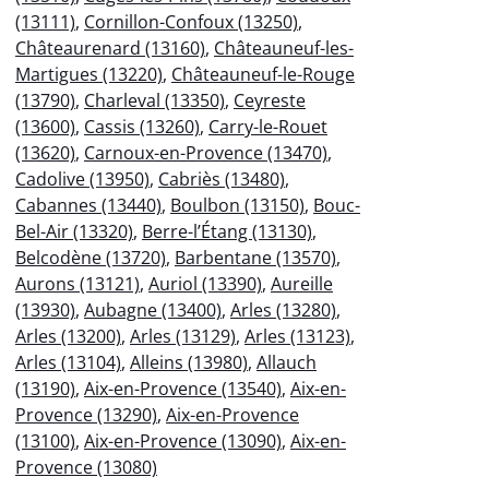
(13111)
,
Cornillon-Confoux (13250)
,
Châteaurenard (13160)
,
Châteauneuf-les-
Martigues (13220)
,
Châteauneuf-le-Rouge
(13790)
,
Charleval (13350)
,
Ceyreste
(13600)
,
Cassis (13260)
,
Carry-le-Rouet
(13620)
,
Carnoux-en-Provence (13470)
,
Cadolive (13950)
,
Cabriès (13480)
,
Cabannes (13440)
,
Boulbon (13150)
,
Bouc-
Bel-Air (13320)
,
Berre-l’Étang (13130)
,
Belcodène (13720)
,
Barbentane (13570)
,
Aurons (13121)
,
Auriol (13390)
,
Aureille
(13930)
,
Aubagne (13400)
,
Arles (13280)
,
Arles (13200)
,
Arles (13129)
,
Arles (13123)
,
Arles (13104)
,
Alleins (13980)
,
Allauch
(13190)
,
Aix-en-Provence (13540)
,
Aix-en-
Provence (13290)
,
Aix-en-Provence
(13100)
,
Aix-en-Provence (13090)
,
Aix-en-
Provence (13080)