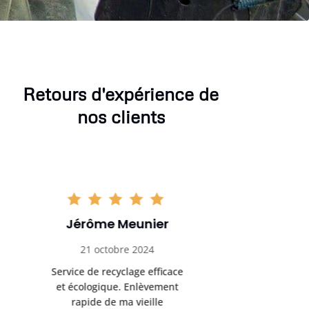
Retours d'expérience de
nos clients
Sophie Gaillard
Marc 
13 novembre 2024
8 déc
Très satisfaite du service de
Excellente 
recyclage ferraille. Équipe
recyclag
ponctuelle et respectueuse
équipemen