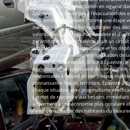
conforme à la réglementation en vigueur dans
Épaviste ne se limite pas à l’évacuation de
intervention est pensée comme une étape ver
métaux, permettant de transformer des déc
valorisables. Le travail d’un épaviste et d’un
garantit que chaque matériau suit un circuit 
adapté, évitant ainsi le gaspillage et les dé
contribue à une meilleure organisation de l
l’échelle du Beaurecueil. Grâce à Épaviste, le 
également une opportunité de valorisation, o
responsable à l’abandon des métaux inutilis
connaissance fine du territoire, Épaviste à
chaque situation avec pragmatisme et efficac
permet de répondre aux besoins immédiats t
activement à une économie plus circulaire et
l’environnement et des habitants du Beaurec