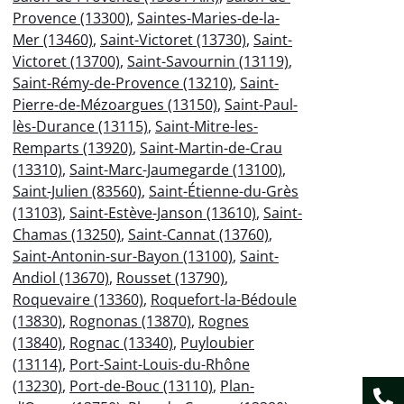
Provence (13300)
,
Saintes-Maries-de-la-
Mer (13460)
,
Saint-Victoret (13730)
,
Saint-
Victoret (13700)
,
Saint-Savournin (13119)
,
Saint-Rémy-de-Provence (13210)
,
Saint-
Pierre-de-Mézoargues (13150)
,
Saint-Paul-
lès-Durance (13115)
,
Saint-Mitre-les-
Remparts (13920)
,
Saint-Martin-de-Crau
(13310)
,
Saint-Marc-Jaumegarde (13100)
,
Saint-Julien (83560)
,
Saint-Étienne-du-Grès
(13103)
,
Saint-Estève-Janson (13610)
,
Saint-
Chamas (13250)
,
Saint-Cannat (13760)
,
Saint-Antonin-sur-Bayon (13100)
,
Saint-
Andiol (13670)
,
Rousset (13790)
,
Roquevaire (13360)
,
Roquefort-la-Bédoule
(13830)
,
Rognonas (13870)
,
Rognes
(13840)
,
Rognac (13340)
,
Puyloubier
(13114)
,
Port-Saint-Louis-du-Rhône
(13230)
,
Port-de-Bouc (13110)
,
Plan-