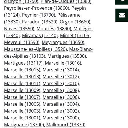
d’Orgon (13750)
,
Plan-de-Cuques (13380)
,
Peyrolles-en-Provence (13860)
,
Peypin
(13124)
,
Peynier (13790)
,
Pélissanne
(13330)
,
Paradou (13520)
,
Orgon (13660)
,
Noves (13550)
,
Mouriès (13890)
,
Mollégès
(13940)
,
Miramas (13140)
,
Mimet (13105)
,
Meyreuil (13590)
,
Meyrargues (13650)
,
Maussane-les-Alpilles (13520)
,
Mas-Blanc-
des-Alpilles (13103)
,
Martigues (13500)
,
Martigues (13117)
,
Marseille (13016)
,
Marseille (13015)
,
Marseille (13014)
,
Marseille (13013)
,
Marseille (13012)
,
Marseille (13011)
,
Marseille (13010)
,
Marseille (13009)
,
Marseille (13008)
,
Marseille (13007)
,
Marseille (13006)
,
Marseille (13005)
,
Marseille (13004)
,
Marseille (13003)
,
Marseille (13002)
,
Marseille (13001)
,
Marseille (13000)
,
Marignane (13700)
,
Mallemort (13370)
,