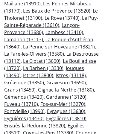
Maillane (13910)
,
Les Pennes-Mirabeau
(13170)
,
Les Baux-de-Provence (13520)
,
Le
Tholonet (13100)
,
Le Rove (13740)
,
Le Puy-
Sainte-Réparade (13610)
,
Lançon-
Provence (13680)
,
Lambesc (13410)
,
Lamanon (13113)
,
La Roque-d’Anthéron
(13640)
,
La Penne-sur-Huveaune (13821)
,
La Fare-les-Oliviers (13580)
,
La Destrousse
(13112)
,
La Ciotat (13600)
,
La Bouilladisse
(13720)
,
La Barben (13330)
,
Jouques
(13490)
,
Istres (13800)
,
Istres (13118)
,
Gréasque (13850)
,
Graveson (13690)
,
Grans (13450)
,
Gignac-la-Nerthe (13180)
,
Gémenos (13420)
,
Gardanne (13120)
,
Fuveau (13710)
,
Fos-sur-Mer (13270)
,
Fontvieille (13990)
,
Eyragues (13630)
,
Eyguières (13430)
,
Eygalières (13810)
,
Ensuès-la-Redonne (13820)
,
Éguilles
(13510)
,
Cuges-les-Pins (13780)
,
Coudoux