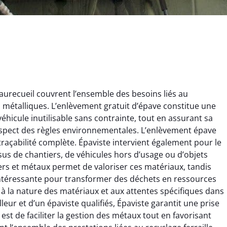
aurecueil couvrent l’ensemble des besoins liés au
ts métalliques. L’enlèvement gratuit d’épave constitue une
éhicule inutilisable sans contrainte, tout en assurant sa
espect des règles environnementales. L’enlèvement épave
 traçabilité complète. Épaviste intervient également pour le
issus de chantiers, de véhicules hors d’usage ou d’objets
ginie Lambert
Jérôme Meunier
rs et métaux permet de valoriser ces matériaux, tandis
e intéressante pour transformer des déchets en ressources
6 février 2025
21 octobre 2024
 à la nature des matériaux et aux attentes spécifiques dans
 pour se débarrasser
Service de recyclage efficace
lleur et d’un épaviste qualifiés, Épaviste garantit une prise
ux métaux ! Équipe
et écologique. Enlèvement
 est de faciliter la gestion des métaux tout en favorisant
ce qui a tout enlevé
rapide de ma vieille