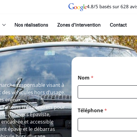
4.8/5 basés sur 628 avi
Nos réalisations
Zones d’intervention
Contact
Nom
*
émarche responsable visant à
et des véhicules hors d’usage.
es enjeux
 besoins très concrets pour
Téléphone
*
ls. À travers Épaviste,
, encadrée et accessible
ent épave et le débarras
éhicule hors d’usage