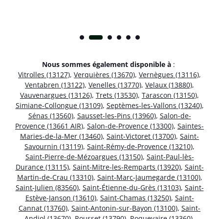
Nous sommes également disponible à
:
Vitrolles (13127)
,
Verquières (13670)
,
Vernègues (13116)
,
Ventabren (13122)
,
Venelles (13770)
,
Velaux (13880)
,
Vauvenargues (13126)
,
Trets (13530)
,
Tarascon (13150)
,
Simiane-Collongue (13109)
,
Septèmes-les-Vallons (13240)
,
Sénas (13560)
,
Sausset-les-Pins (13960)
,
Salon-de-
Provence (13661 AIR)
,
Salon-de-Provence (13300)
,
Saintes-
Maries-de-la-Mer (13460)
,
Saint-Victoret (13700)
,
Saint-
Savournin (13119)
,
Saint-Rémy-de-Provence (13210)
,
Saint-Pierre-de-Mézoargues (13150)
,
Saint-Paul-lès-
Durance (13115)
,
Saint-Mitre-les-Remparts (13920)
,
Saint-
Martin-de-Crau (13310)
,
Saint-Marc-Jaumegarde (13100)
,
Saint-Julien (83560)
,
Saint-Étienne-du-Grès (13103)
,
Saint-
Estève-Janson (13610)
,
Saint-Chamas (13250)
,
Saint-
Cannat (13760)
,
Saint-Antonin-sur-Bayon (13100)
,
Saint-
Andiol (13670)
,
Rousset (13790)
,
Roquevaire (13360)
,