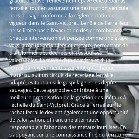
gratuit d’épave, l’enlèvement épave et le débarras
ferraille, tout en assurant une destruction véhicule
hors d’usage conforme à la réglementation en
vigueur dans le Saint-Victoret. Le rôle de Ferrailleur
ne se limite pas à l’évacuation des encombrants.
Chaque intervention est pensée comme une étape
vers la récupération fers et métaux, permettant de
transformer des déchets en ressources
valorisables. Le travail d’un épaviste et d’un
ferrailleur expérimentés garantit que chaque
matériau suit un circuit de recyclage ferraille
adapté, évitant ainsi le gaspillage et les dépôts
sauvages. Cette approche contribue à une
meilleure organisation de la gestion des métaux à
l’échelle du Saint-Victoret. Grâce à Ferrailleur, le
rachat ferraille devient également une opportunité
de valorisation, offrant une alternative
responsable à l’abandon des métaux inutilisés. En
s’appuyant sur une connaissance fine du territoire,