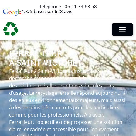
Téléphone :
06.11.34.63.58
4.8/5 basés sur 628 avis
FERRAILLEUR
À SAINT-VICTORET
Ferrailleur à Saint-Victoret s’inscrit dans une
démarche responsable visant à faciliter la gestion
des déchets métalliques et des véhicules hors
d’usage. Le recyclage ferraille répond aujourd’hui à
des enjeux environnementaux majeurs, mais aussi
à des besoins très concrets pour les particuliers
comme pour les professionnels. À travers
Ferrailleur, l’objectif est de proposer une solution
claire, encadrée et accessible pour l’enlèvement