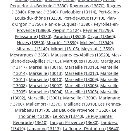
Roquefort-la-Bédoule (13830)
,
Rognonas (13870)
,
Rognes
(13840)
,
Rognac (13340)
,
Puyloubier (13114)
,
Port-Saint-
Louis-du-Rhône (13230)
,
Port-de-Bouc (13110)
,
Plan-
d’Orgon (13750)
,
Plan-de-Cuques (13380)
,
Peyrolles-en-
Provence (13860)
,
Peypin (13124)
,
Peynier (13790)
,
Pélissanne (13330)
,
Paradou (13520)
,
Orgon (13660)
,
Noves (13550)
,
Mouriès (13890)
,
Mollégès (13940)
,
Miramas (13140)
,
Mimet (13105)
,
Meyreuil (13590)
,
Meyrargues (13650)
,
Maussane-les-Alpilles (13520)
,
Mas-
Blanc-des-Alpilles (13103)
,
Martigues (13500)
,
Martigues
(13117)
,
Marseille (13016)
,
Marseille (13015)
,
Marseille
(13014)
,
Marseille (13013)
,
Marseille (13012)
,
Marseille
(13011)
,
Marseille (13010)
,
Marseille (13009)
,
Marseille
(13008)
,
Marseille (13007)
,
Marseille (13006)
,
Marseille
(13005)
,
Marseille (13004)
,
Marseille (13003)
,
Marseille
(13002)
,
Marseille (13001)
,
Marseille (13000)
,
Marignane
(13700)
,
Mallemort (13370)
,
Maillane (13910)
,
Les Pennes-
Mirabeau (13170)
,
Les Baux-de-Provence (13520)
,
Le
Tholonet (13100)
,
Le Rove (13740)
,
Le Puy-Sainte-
Réparade (13610)
,
Lançon-Provence (13680)
,
Lambesc
(13410)
,
Lamanon (13113)
,
La Roque-d’Anthéron (13640)
,