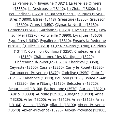
La Penne-sur-Huveaune (13821)
,
La Fare-les-Oliviers
(13580)
,
La Destrousse (13112)
,
La Ciotat (13600)
,
La
Bouilladisse (13720)
,
La Barben (13330)
,
Jouques (13490)
,
Istres (13800)
,
Istres (13118)
,
Gréasque (13850)
,
Graveson
(13690)
,
Grans (13450)
,
Gignac-la-Nerthe (13180)
,
Gémenos (13420)
,
Gardanne (13120)
,
Fuveau (13710)
,
Fos-
sur-Mer (13270)
,
Fontvieille (13990)
,
Eyragues (13630)
,
Eyguières (13430)
,
Eygalières (13810)
,
Ensuès-la-Redonne
(13820)
,
Éguilles (13510)
,
Cuges-les-Pins (13780)
,
Coudoux
(13111)
,
Cornillon-Confoux (13250)
,
Châteaurenard
(13160)
,
Châteauneuf-les-Martigues (13220)
,
Châteauneuf-le-Rouge (13790)
,
Charleval (13350)
,
Ceyreste (13600)
,
Cassis (13260)
,
Carry-le-Rouet (13620)
,
Carnoux-en-Provence (13470)
,
Cadolive (13950)
,
Cabriès
(13480)
,
Cabannes (13440)
,
Boulbon (13150)
,
Bouc-Bel-Air
(13320)
,
Berre-l’Étang (13130)
,
Belcodène (13720)
,
Beaurecueil (13100)
,
Barbentane (13570)
,
Aurons (13121)
,
Auriol (13390)
,
Aureille (13930)
,
Aubagne (13400)
,
Arles
(13280)
,
Arles (13200)
,
Arles (13129)
,
Arles (13123)
,
Arles
(13104)
,
Alleins (13980)
,
Allauch (13190)
,
Aix-en-Provence
(13540)
,
Aix-en-Provence (13290)
,
Aix-en-Provence (13100)
,