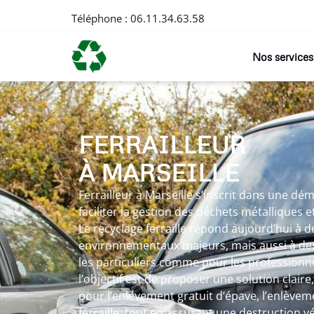
Téléphone :
06.11.34.63.58
Nos services
FERRAILLEUR
À MARSEILLE
Ferrailleur à Marseille s’inscrit dans une d
faciliter la gestion des déchets métalliques 
Le recyclage ferraille répond aujourd’hui à d
environnementaux majeurs, mais aussi à des
les particuliers comme pour les professionnel
l’objectif est de proposer une solution claire
pour l’enlèvement gratuit d’épave, l’enlèvem
ferraille, tout en assurant une destruction v