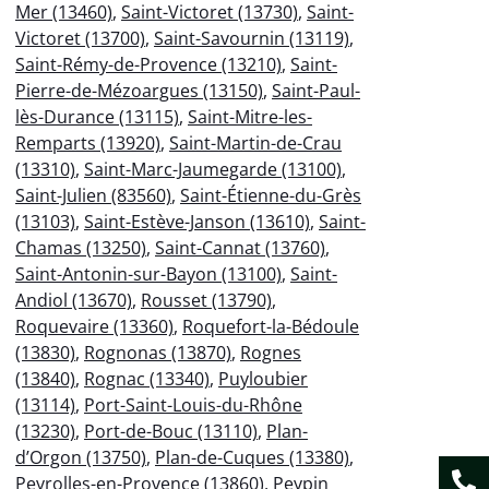
Mer (13460)
,
Saint-Victoret (13730)
,
Saint-
Victoret (13700)
,
Saint-Savournin (13119)
,
Saint-Rémy-de-Provence (13210)
,
Saint-
Pierre-de-Mézoargues (13150)
,
Saint-Paul-
lès-Durance (13115)
,
Saint-Mitre-les-
Remparts (13920)
,
Saint-Martin-de-Crau
(13310)
,
Saint-Marc-Jaumegarde (13100)
,
Saint-Julien (83560)
,
Saint-Étienne-du-Grès
(13103)
,
Saint-Estève-Janson (13610)
,
Saint-
Chamas (13250)
,
Saint-Cannat (13760)
,
Saint-Antonin-sur-Bayon (13100)
,
Saint-
Andiol (13670)
,
Rousset (13790)
,
Roquevaire (13360)
,
Roquefort-la-Bédoule
(13830)
,
Rognonas (13870)
,
Rognes
(13840)
,
Rognac (13340)
,
Puyloubier
(13114)
,
Port-Saint-Louis-du-Rhône
(13230)
,
Port-de-Bouc (13110)
,
Plan-
d’Orgon (13750)
,
Plan-de-Cuques (13380)
,
Peyrolles-en-Provence (13860)
,
Peypin