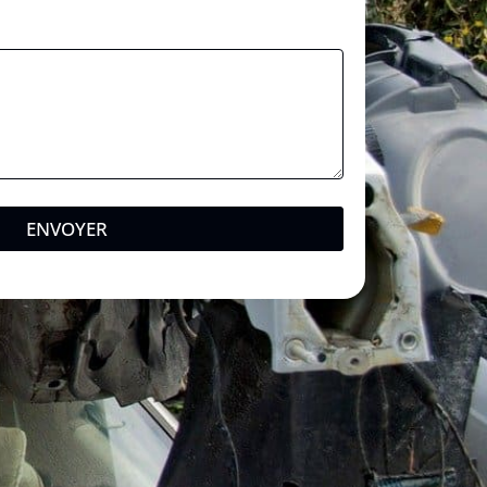
i
l
ENVOYER