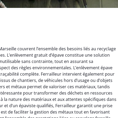
Marseille couvrent l’ensemble des besoins liés au recyclage
ques. L’enlèvement gratuit d’épave constitue une solution
nutilisable sans contrainte, tout en assurant sa
espect des règles environnementales. L’enlèvement épave
 traçabilité complète. Ferrailleur intervient également pour
ginie Lambert
Jérôme Meunier
x issus de chantiers, de véhicules hors d’usage ou d’objets
rs et métaux permet de valoriser ces matériaux, tandis
6 février 2025
21 octobre 2024
e intéressante pour transformer des déchets en ressources
 pour se débarrasser
Service de recyclage efficace
 à la nature des matériaux et aux attentes spécifiques dans
ux métaux ! Équipe
et écologique. Enlèvement
ur et d’un épaviste qualifiés, Ferrailleur garantit une prise
ce qui a tout enlevé
rapide de ma vieille
 est de faciliter la gestion des métaux tout en favorisant
laisser de traces.
chaudière et démarche