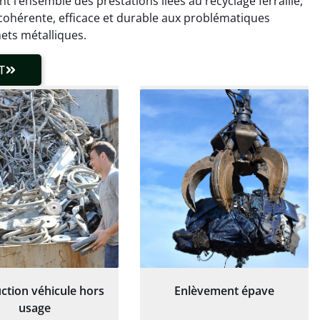
nt l’ensemble des prestations liées au recyclage ferraille,
 client très réactif.
transparente. Je
recommande !
 cohérente, efficace et durable aux problématiques
ets métalliques.
T
ction véhicule hors
Enlèvement épave
usage