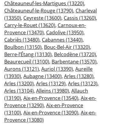
Châteauneuf-les-Martigues (13220)
,
Châteauneuf-le-Rouge (13790)
,
Charleval
(13350)
,
Ceyreste (13600)
,
Cassis (13260)
,
Carry-le-Rouet (13620)
,
Carnoux-en-
Provence (13470)
,
Cadolive (13950)
,
Cabriès (13480)
,
Cabannes (13440)
,
Boulbon (13150)
,
Bouc-Bel-Air (13320)
,
Berre-l’Étang (13130)
,
Belcodène (13720)
,
Beaurecueil (13100)
,
Barbentane (13570)
,
Aurons (13121)
,
Auriol (13390)
,
Aureille
(13930)
,
Aubagne (13400)
,
Arles (13280)
,
Arles (13200)
,
Arles (13129)
,
Arles (13123)
,
Arles (13104)
,
Alleins (13980)
,
Allauch
(13190)
,
Aix-en-Provence (13540)
,
Aix-en-
Provence (13290)
,
Aix-en-Provence
(13100)
,
Aix-en-Provence (13090)
,
Aix-en-
Provence (13080)