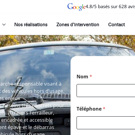
4.8/5 basés sur 628 avi
Nos réalisations
Zones d’intervention
Contact
Nom
*
émarche responsable visant à
et des véhicules hors d’usage.
es enjeux
 besoins très concrets pour
Téléphone
*
s. À travers Ferrailleur,
, encadrée et accessible
ent épave et le débarras
éhicule hors d’usage