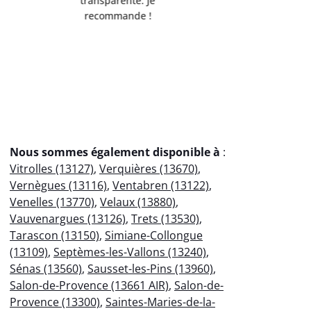
Débarrassée de mes
professio
encombrants métalliques en
votre
un clin d'œil !
éco
Nous sommes également disponible à
:
Vitrolles (13127)
,
Verquières (13670)
,
Vernègues (13116)
,
Ventabren (13122)
,
Venelles (13770)
,
Velaux (13880)
,
Vauvenargues (13126)
,
Trets (13530)
,
Tarascon (13150)
,
Simiane-Collongue
(13109)
,
Septèmes-les-Vallons (13240)
,
Sénas (13560)
,
Sausset-les-Pins (13960)
,
Salon-de-Provence (13661 AIR)
,
Salon-de-
Provence (13300)
,
Saintes-Maries-de-la-