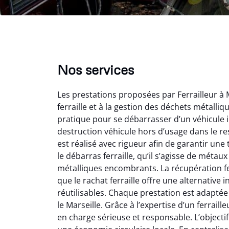
Nos services
Les prestations proposées par Ferrailleur à 
ferraille et à la gestion des déchets métalli
pratique pour se débarrasser d’un véhicule i
destruction véhicule hors d’usage dans le r
est réalisé avec rigueur afin de garantir une
Vir
le débarras ferraille, qu’il s’agisse de métau
métalliques encombrants. La récupération fe
2
que le rachat ferraille offre une alternativ
Parfait
réutilisables. Chaque prestation est adaptée
des vie
le Marseille. Grâce à l’expertise d’un ferraille
effica
en charge sérieuse et responsable. L’objectif
sans 