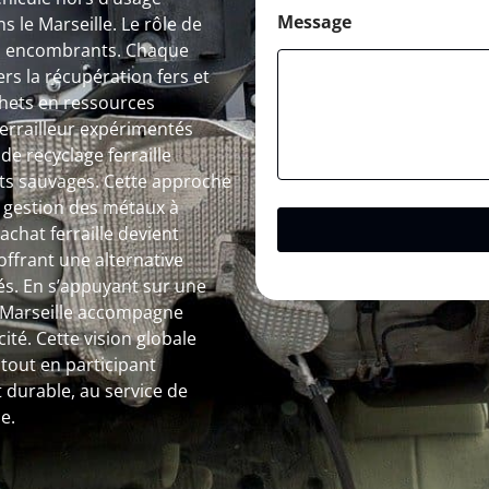
Message
 le Marseille. Le rôle de
des encombrants. Chaque
s la récupération fers et
hets en ressources
 ferrailleur expérimentés
de recyclage ferraille
pôts sauvages. Cette approche
a gestion des métaux à
rachat ferraille devient
ffrant une alternative
és. En s’appuyant sur une
 à Marseille accompagne
ité. Cette vision globale
out en participant
 durable, au service de
e.