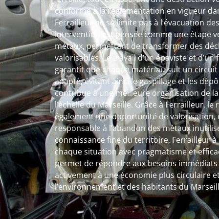
conforme à la réglementation en vigueur dans
Ferrailleur ne se limite pas à l’évacuation 
intervention est pensée comme une étape ver
métaux, permettant de transformer des déc
valorisables. Le travail d’un épaviste et d’un
garantit que chaque matériau suit un circuit 
adapté, évitant ainsi le gaspillage et les dé
contribue à une meilleure organisation de l
l’échelle du Marseille. Grâce à Ferrailleur, le 
également une opportunité de valorisation, o
responsable à l’abandon des métaux inutilis
connaissance fine du territoire, Ferrailleur
chaque situation avec pragmatisme et efficac
permet de répondre aux besoins immédiats t
activement à une économie plus circulaire et
l’environnement et des habitants du Marseill