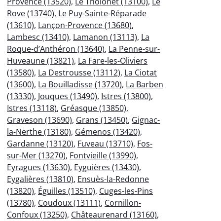
Provence (13520)
,
Le Tholonet (13100)
,
Le
Rove (13740)
,
Le Puy-Sainte-Réparade
(13610)
,
Lançon-Provence (13680)
,
Lambesc (13410)
,
Lamanon (13113)
,
La
Roque-d’Anthéron (13640)
,
La Penne-sur-
Huveaune (13821)
,
La Fare-les-Oliviers
(13580)
,
La Destrousse (13112)
,
La Ciotat
(13600)
,
La Bouilladisse (13720)
,
La Barben
(13330)
,
Jouques (13490)
,
Istres (13800)
,
Istres (13118)
,
Gréasque (13850)
,
Graveson (13690)
,
Grans (13450)
,
Gignac-
la-Nerthe (13180)
,
Gémenos (13420)
,
Gardanne (13120)
,
Fuveau (13710)
,
Fos-
sur-Mer (13270)
,
Fontvieille (13990)
,
Eyragues (13630)
,
Eyguières (13430)
,
Eygalières (13810)
,
Ensuès-la-Redonne
(13820)
,
Éguilles (13510)
,
Cuges-les-Pins
(13780)
,
Coudoux (13111)
,
Cornillon-
Confoux (13250)
,
Châteaurenard (13160)
,