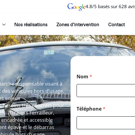
4.8/5 basés sur 628 avi
Nos réalisations
Zones d’intervention
Contact
Nom
*
marche responsable visant à
et des véhicules hors d’usage.
es enjeux
 besoins très concrets pour
Téléphone
*
s. À travers Ferrailleur,
, encadrée et accessible
ent épave et le débarras
éhicule hors d’usage