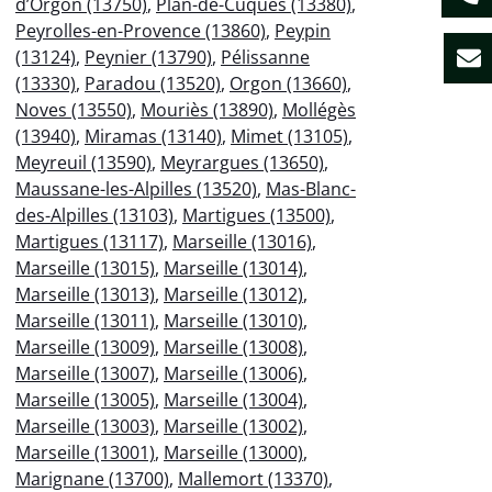
d’Orgon (13750)
,
Plan-de-Cuques (13380)
,
Peyrolles-en-Provence (13860)
,
Peypin
(13124)
,
Peynier (13790)
,
Pélissanne
(13330)
,
Paradou (13520)
,
Orgon (13660)
,
Noves (13550)
,
Mouriès (13890)
,
Mollégès
(13940)
,
Miramas (13140)
,
Mimet (13105)
,
Meyreuil (13590)
,
Meyrargues (13650)
,
Maussane-les-Alpilles (13520)
,
Mas-Blanc-
des-Alpilles (13103)
,
Martigues (13500)
,
Martigues (13117)
,
Marseille (13016)
,
Marseille (13015)
,
Marseille (13014)
,
Marseille (13013)
,
Marseille (13012)
,
Marseille (13011)
,
Marseille (13010)
,
Marseille (13009)
,
Marseille (13008)
,
Marseille (13007)
,
Marseille (13006)
,
Marseille (13005)
,
Marseille (13004)
,
Marseille (13003)
,
Marseille (13002)
,
Marseille (13001)
,
Marseille (13000)
,
Marignane (13700)
,
Mallemort (13370)
,