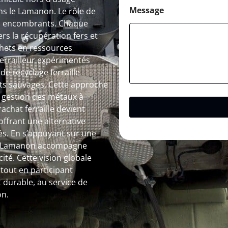
Message
ns le Lamanon. Le rôle de
des encombrants. Chaque
s la récupération fers et
hets en ressources
 ferrailleur expérimentés
de recyclage ferraille
pôts sauvages. Cette approche
a gestion des métaux à
rachat ferraille devient
ffrant une alternative
és. En s’appuyant sur une
r à Lamanon accompagne
ité. Cette vision globale
out en participant
 durable, au service de
on.