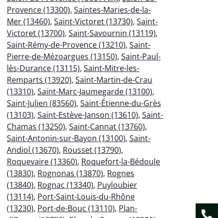
Provence (13300)
,
Saintes-Maries-de-la-
Mer (13460)
,
Saint-Victoret (13730)
,
Saint-
Victoret (13700)
,
Saint-Savournin (13119)
,
Saint-Rémy-de-Provence (13210)
,
Saint-
Pierre-de-Mézoargues (13150)
,
Saint-Paul-
lès-Durance (13115)
,
Saint-Mitre-les-
Remparts (13920)
,
Saint-Martin-de-Crau
(13310)
,
Saint-Marc-Jaumegarde (13100)
,
Saint-Julien (83560)
,
Saint-Étienne-du-Grès
(13103)
,
Saint-Estève-Janson (13610)
,
Saint-
Chamas (13250)
,
Saint-Cannat (13760)
,
Saint-Antonin-sur-Bayon (13100)
,
Saint-
Andiol (13670)
,
Rousset (13790)
,
Roquevaire (13360)
,
Roquefort-la-Bédoule
(13830)
,
Rognonas (13870)
,
Rognes
(13840)
,
Rognac (13340)
,
Puyloubier
(13114)
,
Port-Saint-Louis-du-Rhône
(13230)
,
Port-de-Bouc (13110)
,
Plan-