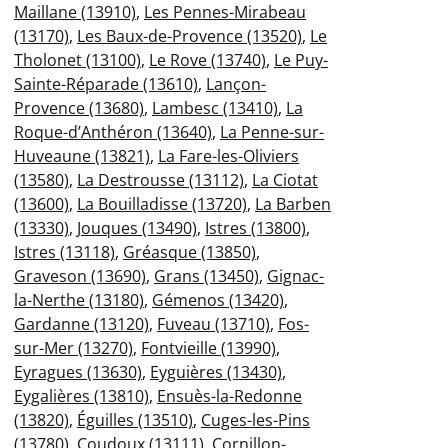
Maillane (13910)
,
Les Pennes-Mirabeau
(13170)
,
Les Baux-de-Provence (13520)
,
Le
Tholonet (13100)
,
Le Rove (13740)
,
Le Puy-
Sainte-Réparade (13610)
,
Lançon-
Provence (13680)
,
Lambesc (13410)
,
La
Roque-d’Anthéron (13640)
,
La Penne-sur-
Huveaune (13821)
,
La Fare-les-Oliviers
(13580)
,
La Destrousse (13112)
,
La Ciotat
(13600)
,
La Bouilladisse (13720)
,
La Barben
(13330)
,
Jouques (13490)
,
Istres (13800)
,
Istres (13118)
,
Gréasque (13850)
,
Graveson (13690)
,
Grans (13450)
,
Gignac-
la-Nerthe (13180)
,
Gémenos (13420)
,
Gardanne (13120)
,
Fuveau (13710)
,
Fos-
sur-Mer (13270)
,
Fontvieille (13990)
,
Eyragues (13630)
,
Eyguières (13430)
,
Eygalières (13810)
,
Ensuès-la-Redonne
(13820)
,
Éguilles (13510)
,
Cuges-les-Pins
(13780)
,
Coudoux (13111)
,
Cornillon-