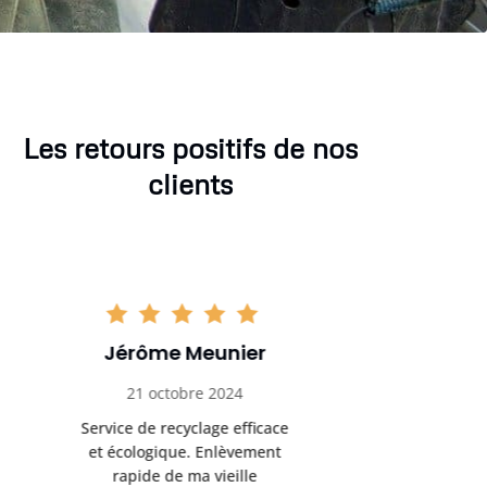
Les retours positifs de nos
clients
Sophie Gaillard
Marc 
13 novembre 2024
8 déc
Très satisfaite du service de
Excellente 
recyclage ferraille. Équipe
recyclag
ponctuelle et respectueuse
équipemen