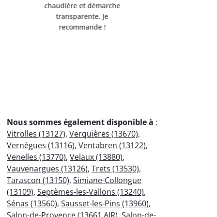
de l'environnement.
Servi
Débarrassée de mes
professio
encombrants métalliques en
votre
un clin d'œil !
éco
Nous sommes également disponible à
:
Vitrolles (13127)
,
Verquières (13670)
,
Vernègues (13116)
,
Ventabren (13122)
,
Venelles (13770)
,
Velaux (13880)
,
Vauvenargues (13126)
,
Trets (13530)
,
Tarascon (13150)
,
Simiane-Collongue
(13109)
,
Septèmes-les-Vallons (13240)
,
Sénas (13560)
,
Sausset-les-Pins (13960)
,
Salon-de-Provence (13661 AIR)
,
Salon-de-