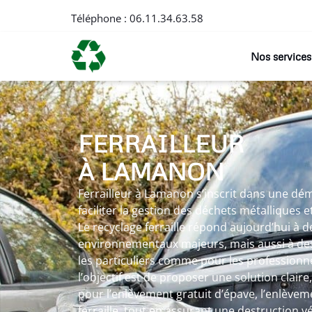
Téléphone :
06.11.34.63.58
Nos services
FERRAILLEUR
À LAMANON
Ferrailleur à Lamanon s’inscrit dans une dé
faciliter la gestion des déchets métalliques 
Le recyclage ferraille répond aujourd’hui à d
environnementaux majeurs, mais aussi à des
les particuliers comme pour les professionnel
l’objectif est de proposer une solution claire
pour l’enlèvement gratuit d’épave, l’enlèvem
ferraille, tout en assurant une destruction v