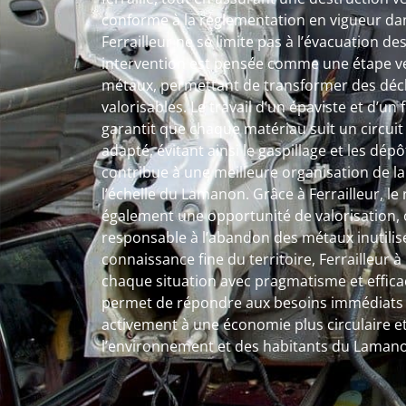
conforme à la réglementation en vigueur da
Ferrailleur ne se limite pas à l’évacuation 
intervention est pensée comme une étape ver
métaux, permettant de transformer des déc
valorisables. Le travail d’un épaviste et d’un
garantit que chaque matériau suit un circuit 
adapté, évitant ainsi le gaspillage et les dé
contribue à une meilleure organisation de l
l’échelle du Lamanon. Grâce à Ferrailleur, le 
également une opportunité de valorisation, o
responsable à l’abandon des métaux inutilis
connaissance fine du territoire, Ferrailleu
chaque situation avec pragmatisme et efficac
permet de répondre aux besoins immédiats t
activement à une économie plus circulaire et
l’environnement et des habitants du Laman