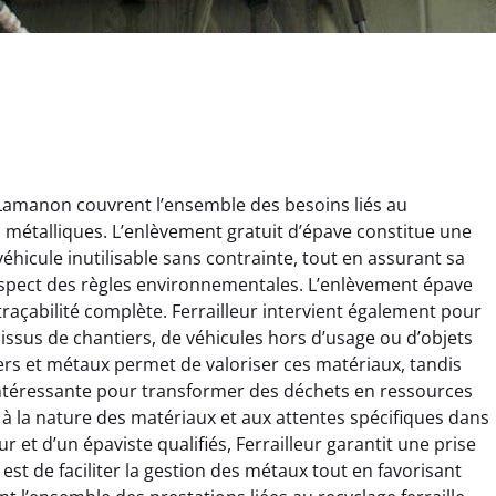
 Lamanon couvrent l’ensemble des besoins liés au
ts métalliques. L’enlèvement gratuit d’épave constitue une
éhicule inutilisable sans contrainte, tout en assurant sa
espect des règles environnementales. L’enlèvement épave
 traçabilité complète. Ferrailleur intervient également pour
x issus de chantiers, de véhicules hors d’usage ou d’objets
ginie Lambert
Jérôme Meunier
rs et métaux permet de valoriser ces matériaux, tandis
e intéressante pour transformer des déchets en ressources
6 février 2025
21 octobre 2024
 à la nature des matériaux et aux attentes spécifiques dans
 pour se débarrasser
Service de recyclage efficace
ur et d’un épaviste qualifiés, Ferrailleur garantit une prise
ux métaux ! Équipe
et écologique. Enlèvement
 est de faciliter la gestion des métaux tout en favorisant
ce qui a tout enlevé
rapide de ma vieille