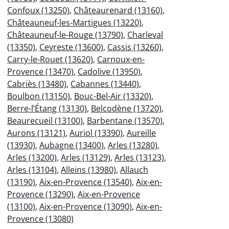
Confoux (13250)
,
Châteaurenard (13160)
,
Châteauneuf-les-Martigues (13220)
,
Châteauneuf-le-Rouge (13790)
,
Charleval
(13350)
,
Ceyreste (13600)
,
Cassis (13260)
,
Carry-le-Rouet (13620)
,
Carnoux-en-
Provence (13470)
,
Cadolive (13950)
,
Cabriès (13480)
,
Cabannes (13440)
,
Boulbon (13150)
,
Bouc-Bel-Air (13320)
,
Berre-l’Étang (13130)
,
Belcodène (13720)
,
Beaurecueil (13100)
,
Barbentane (13570)
,
Aurons (13121)
,
Auriol (13390)
,
Aureille
(13930)
,
Aubagne (13400)
,
Arles (13280)
,
Arles (13200)
,
Arles (13129)
,
Arles (13123)
,
Arles (13104)
,
Alleins (13980)
,
Allauch
(13190)
,
Aix-en-Provence (13540)
,
Aix-en-
Provence (13290)
,
Aix-en-Provence
(13100)
,
Aix-en-Provence (13090)
,
Aix-en-
Provence (13080)