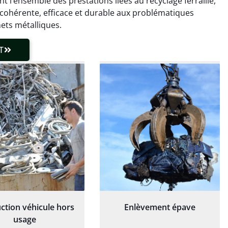
nt l’ensemble des prestations liées au recyclage ferraille,
laisser de traces.
chaudière et démarche
cohérente, efficace et durable aux problématiques
 client très réactif.
transparente. Je
ets métalliques.
recommande !
T
ction véhicule hors
Enlèvement épave
usage