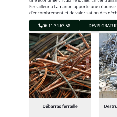
une économie circulaire locale. En centralisa
sans 
Ferrailleur à Lamanon apporte une réponse 
Service
d’encombrement et de valorisation des déch
06.11.34.63.58
DEVIS GRATUI
Débarras ferraille
Destru