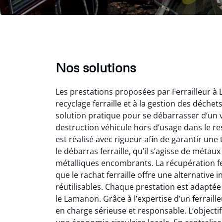
Nos solutions
Les prestations proposées par Ferrailleur à
recyclage ferraille et à la gestion des déche
solution pratique pour se débarrasser d’un v
destruction véhicule hors d’usage dans le r
est réalisé avec rigueur afin de garantir une
le débarras ferraille, qu’il s’agisse de métau
Vir
métalliques encombrants. La récupération fe
que le rachat ferraille offre une alternativ
2
réutilisables. Chaque prestation est adaptée
Parfait
le Lamanon. Grâce à l’expertise d’un ferraille
des vie
en charge sérieuse et responsable. L’objectif
effica