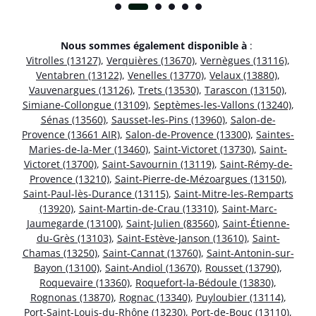
Nous sommes également disponible à
:
Vitrolles (13127)
,
Verquières (13670)
,
Vernègues (13116)
,
Ventabren (13122)
,
Venelles (13770)
,
Velaux (13880)
,
Vauvenargues (13126)
,
Trets (13530)
,
Tarascon (13150)
,
Simiane-Collongue (13109)
,
Septèmes-les-Vallons (13240)
,
Sénas (13560)
,
Sausset-les-Pins (13960)
,
Salon-de-
Provence (13661 AIR)
,
Salon-de-Provence (13300)
,
Saintes-
Maries-de-la-Mer (13460)
,
Saint-Victoret (13730)
,
Saint-
Victoret (13700)
,
Saint-Savournin (13119)
,
Saint-Rémy-de-
Provence (13210)
,
Saint-Pierre-de-Mézoargues (13150)
,
Saint-Paul-lès-Durance (13115)
,
Saint-Mitre-les-Remparts
(13920)
,
Saint-Martin-de-Crau (13310)
,
Saint-Marc-
Jaumegarde (13100)
,
Saint-Julien (83560)
,
Saint-Étienne-
du-Grès (13103)
,
Saint-Estève-Janson (13610)
,
Saint-
Chamas (13250)
,
Saint-Cannat (13760)
,
Saint-Antonin-sur-
Bayon (13100)
,
Saint-Andiol (13670)
,
Rousset (13790)
,
Roquevaire (13360)
,
Roquefort-la-Bédoule (13830)
,
Rognonas (13870)
,
Rognac (13340)
,
Puyloubier (13114)
,
Port-Saint-Louis-du-Rhône (13230)
,
Port-de-Bouc (13110)
,