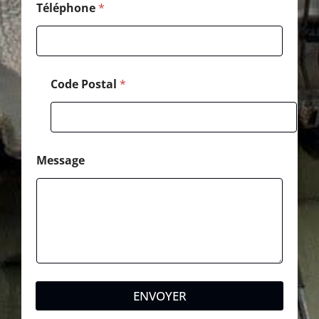
T
Téléphone
*
é
l
é
p
h
Code Postal
*
o
n
e
Message
ENVOYER