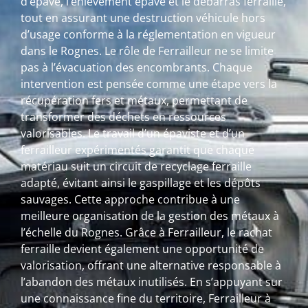
d’épave, l’enlèvement épave et le débarras ferraille,
tout en assurant une destruction véhicule hors
d’usage conforme à la réglementation en vigueur
dans le Rognes. Le rôle de Ferrailleur ne se limite
pas à l’évacuation des encombrants. Chaque
intervention est pensée comme une étape vers la
récupération fers et métaux, permettant de
transformer des déchets en ressources
valorisables. Le travail d’un épaviste et d’un
ferrailleur expérimentés garantit que chaque
matériau suit un circuit de recyclage ferraille
adapté, évitant ainsi le gaspillage et les dépôts
sauvages. Cette approche contribue à une
meilleure organisation de la gestion des métaux à
l’échelle du Rognes. Grâce à Ferrailleur, le rachat
ferraille devient également une opportunité de
valorisation, offrant une alternative responsable à
l’abandon des métaux inutilisés. En s’appuyant sur
une connaissance fine du territoire, Ferrailleur à