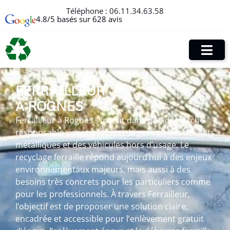
Téléphone :
06.11.34.63.58
4.8/5 basés sur 628 avis
FERRAILLEUR
À ROGNES
Ferrailleur à Rognes s’inscrit dans une démarche
responsable visant à faciliter la gestion des déchets
métalliques et des véhicules hors d’usage. Le
recyclage ferraille répond aujourd’hui à des enjeux
environnementaux majeurs, mais aussi à des
besoins très concrets pour les particuliers comme
pour les professionnels. À travers Ferrailleur,
l’objectif est de proposer une solution claire,
encadrée et accessible pour l’enlèvement gratuit