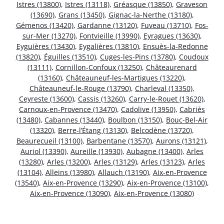
Istres (13800)
,
Istres (13118)
,
Gréasque (13850)
,
Graveson
(13690)
,
Grans (13450)
,
Gignac-la-Nerthe (13180)
,
Gémenos (13420)
,
Gardanne (13120)
,
Fuveau (13710)
,
Fos-
sur-Mer (13270)
,
Fontvieille (13990)
,
Eyragues (13630)
,
Eyguières (13430)
,
Eygalières (13810)
,
Ensuès-la-Redonne
(13820)
,
Éguilles (13510)
,
Cuges-les-Pins (13780)
,
Coudoux
(13111)
,
Cornillon-Confoux (13250)
,
Châteaurenard
(13160)
,
Châteauneuf-les-Martigues (13220)
,
Châteauneuf-le-Rouge (13790)
,
Charleval (13350)
,
Ceyreste (13600)
,
Cassis (13260)
,
Carry-le-Rouet (13620)
,
Carnoux-en-Provence (13470)
,
Cadolive (13950)
,
Cabriès
(13480)
,
Cabannes (13440)
,
Boulbon (13150)
,
Bouc-Bel-Air
(13320)
,
Berre-l’Étang (13130)
,
Belcodène (13720)
,
Beaurecueil (13100)
,
Barbentane (13570)
,
Aurons (13121)
,
Auriol (13390)
,
Aureille (13930)
,
Aubagne (13400)
,
Arles
(13280)
,
Arles (13200)
,
Arles (13129)
,
Arles (13123)
,
Arles
(13104)
,
Alleins (13980)
,
Allauch (13190)
,
Aix-en-Provence
(13540)
,
Aix-en-Provence (13290)
,
Aix-en-Provence (13100)
,
Aix-en-Provence (13090)
,
Aix-en-Provence (13080)