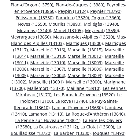
Plan-d’Orgon (13750)
,
Plan-de-Cuques (13380)
,
Peyrolles-
en-Provence (13860)
,
Peypin (13124)
,
Peynier (13790)
,
Pélissanne (13330)
,
Paradou (13520)
,
Orgon (13660)
,
Noves (13550)
,
Mouriès (13890)
,
Mollégès (13940)
,
Miramas (13140)
,
Mimet (13105)
,
Meyreuil (13590)
,
Meyrargues (13650)
,
Maussane-les-Alpilles (13520)
,
Mas-
Blanc-des-Alpilles (13103)
,
Martigues (13500)
,
Martigues
(13117)
,
Marseille (13016)
,
Marseille (13015)
,
Marseille
(13014)
,
Marseille (13013)
,
Marseille (13012)
,
Marseille
(13011)
,
Marseille (13010)
,
Marseille (13009)
,
Marseille
(13008)
,
Marseille (13007)
,
Marseille (13006)
,
Marseille
(13005)
,
Marseille (13004)
,
Marseille (13003)
,
Marseille
(13002)
,
Marseille (13001)
,
Marseille (13000)
,
Marignane
(13700)
,
Mallemort (13370)
,
Maillane (13910)
,
Les Pennes-
Mirabeau (13170)
,
Les Baux-de-Provence (13520)
,
Le
Tholonet (13100)
,
Le Rove (13740)
,
Le Puy-Sainte-
Réparade (13610)
,
Lançon-Provence (13680)
,
Lambesc
(13410)
,
Lamanon (13113)
,
La Roque-d’Anthéron (13640)
,
La Penne-sur-Huveaune (13821)
,
La Fare-les-Oliviers
(13580)
,
La Destrousse (13112)
,
La Ciotat (13600)
,
La
Bouilladisse (13720)
,
La Barben (13330)
,
Jouques (13490)
,