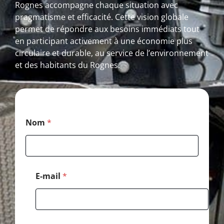
Rognes accompagne chaque situation avec
pragmatisme et efficacité. Cette vision globale
permet de répondre aux besoins immédiats tout
en participant activement à une économie plus
circulaire et durable, au service de l’environnement
et des habitants du Rognes.
P
Nom
*
o
s
t
a
l
P
E-mail
*
o
s
t
a
l