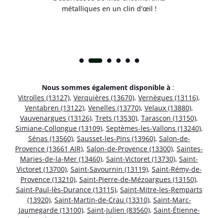
métalliques en un clin d'œil !
Nous sommes également disponible à
:
Vitrolles (13127)
,
Verquières (13670)
,
Vernègues (13116)
,
Ventabren (13122)
,
Venelles (13770)
,
Velaux (13880)
,
Vauvenargues (13126)
,
Trets (13530)
,
Tarascon (13150)
,
Simiane-Collongue (13109)
,
Septèmes-les-Vallons (13240)
,
Sénas (13560)
,
Sausset-les-Pins (13960)
,
Salon-de-
Provence (13661 AIR)
,
Salon-de-Provence (13300)
,
Saintes-
Maries-de-la-Mer (13460)
,
Saint-Victoret (13730)
,
Saint-
Victoret (13700)
,
Saint-Savournin (13119)
,
Saint-Rémy-de-
Provence (13210)
,
Saint-Pierre-de-Mézoargues (13150)
,
Saint-Paul-lès-Durance (13115)
,
Saint-Mitre-les-Remparts
(13920)
,
Saint-Martin-de-Crau (13310)
,
Saint-Marc-
Jaumegarde (13100)
,
Saint-Julien (83560)
,
Saint-Étienne-