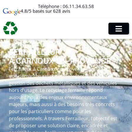
Téléphone :
06.11.34.63.58
4.8/5 basés sur 628 avis
FERRAILLEUR
À CARNOUX-EN-PROVENCE
Ferrailleur à Carnoux-en-Provence s’inscrit dans
une démarche responsable visant à faciliter la
gestion des déchets métalliques et des véhicules
hors d’usage. Le recyclage ferraille répond
aujourd’hui à des enjeux environnementaux
majeurs, mais aussi à des besoins très concrets
pour les particuliers comme pour les
professionnels. À travers Ferrailleur, l’objectif est
de proposer une solution claire, encadrée et