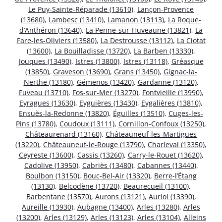
Le Puy-Sainte-Réparade (13610)
,
Lançon-Provence
(13680)
,
Lambesc (13410)
,
Lamanon (13113)
,
La Roque-
d’Anthéron (13640)
,
La Penne-sur-Huveaune (13821)
,
La
Fare-les-Oliviers (13580)
,
La Destrousse (13112)
,
La Ciotat
(13600)
,
La Bouilladisse (13720)
,
La Barben (13330)
,
Jouques (13490)
,
Istres (13800)
,
Istres (13118)
,
Gréasque
(13850)
,
Graveson (13690)
,
Grans (13450)
,
Gignac-la-
Nerthe (13180)
,
Gémenos (13420)
,
Gardanne (13120)
,
Fuveau (13710)
,
Fos-sur-Mer (13270)
,
Fontvieille (13990)
,
Eyragues (13630)
,
Eyguières (13430)
,
Eygalières (13810)
,
Ensuès-la-Redonne (13820)
,
Éguilles (13510)
,
Cuges-les-
Pins (13780)
,
Coudoux (13111)
,
Cornillon-Confoux (13250)
,
Châteaurenard (13160)
,
Châteauneuf-les-Martigues
(13220)
,
Châteauneuf-le-Rouge (13790)
,
Charleval (13350)
,
Ceyreste (13600)
,
Cassis (13260)
,
Carry-le-Rouet (13620)
,
Cadolive (13950)
,
Cabriès (13480)
,
Cabannes (13440)
,
Boulbon (13150)
,
Bouc-Bel-Air (13320)
,
Berre-l’Étang
(13130)
,
Belcodène (13720)
,
Beaurecueil (13100)
,
Barbentane (13570)
,
Aurons (13121)
,
Auriol (13390)
,
Aureille (13930)
,
Aubagne (13400)
,
Arles (13280)
,
Arles
(13200)
,
Arles (13129)
,
Arles (13123)
,
Arles (13104)
,
Alleins