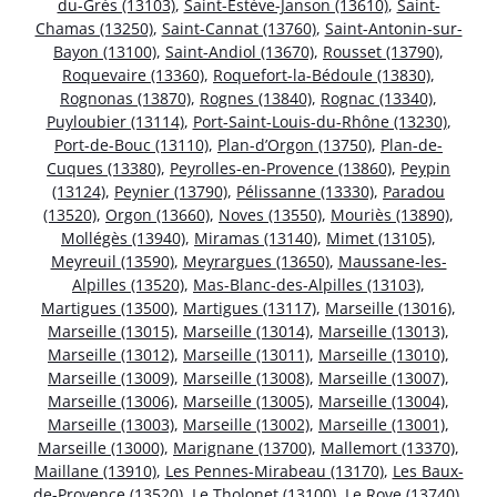
du-Grès (13103)
,
Saint-Estève-Janson (13610)
,
Saint-
Chamas (13250)
,
Saint-Cannat (13760)
,
Saint-Antonin-sur-
Bayon (13100)
,
Saint-Andiol (13670)
,
Rousset (13790)
,
Roquevaire (13360)
,
Roquefort-la-Bédoule (13830)
,
Rognonas (13870)
,
Rognes (13840)
,
Rognac (13340)
,
Puyloubier (13114)
,
Port-Saint-Louis-du-Rhône (13230)
,
Port-de-Bouc (13110)
,
Plan-d’Orgon (13750)
,
Plan-de-
Cuques (13380)
,
Peyrolles-en-Provence (13860)
,
Peypin
(13124)
,
Peynier (13790)
,
Pélissanne (13330)
,
Paradou
(13520)
,
Orgon (13660)
,
Noves (13550)
,
Mouriès (13890)
,
Mollégès (13940)
,
Miramas (13140)
,
Mimet (13105)
,
Meyreuil (13590)
,
Meyrargues (13650)
,
Maussane-les-
Alpilles (13520)
,
Mas-Blanc-des-Alpilles (13103)
,
Martigues (13500)
,
Martigues (13117)
,
Marseille (13016)
,
Marseille (13015)
,
Marseille (13014)
,
Marseille (13013)
,
Marseille (13012)
,
Marseille (13011)
,
Marseille (13010)
,
Marseille (13009)
,
Marseille (13008)
,
Marseille (13007)
,
Marseille (13006)
,
Marseille (13005)
,
Marseille (13004)
,
Marseille (13003)
,
Marseille (13002)
,
Marseille (13001)
,
Marseille (13000)
,
Marignane (13700)
,
Mallemort (13370)
,
Maillane (13910)
,
Les Pennes-Mirabeau (13170)
,
Les Baux-
de-Provence (13520)
,
Le Tholonet (13100)
,
Le Rove (13740)
,