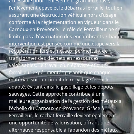
accessible pour l’enlèvement gratuit d’épave,
l’enlèvement épave et le débarras ferraille, tout en
assurant une destruction véhicule hors d’usage
conforme à la réglementation en vigueur dans le
Carnoux-en-Provence. Le rôle de Ferrailleur ne se
limite pas à l’évacuation des encombrants. Chaque
intervention est pensée comme une étape vers la
récupération fers et métaux, permettant de
transformer des déchets en ressources
valorisables. Le travail d’un épaviste et d’un
ferrailleur expérimentés garantit que chaque
matériau suit un circuit de recyclage ferraille
adapté, évitant ainsi le gaspillage et les dépôts
sauvages. Cette approche contribue à une
meilleure organisation de la gestion des métaux à
l’échelle du Carnoux-en-Provence. Grâce à
Ferrailleur, le rachat ferraille devient également
une opportunité de valorisation, offrant une
alternative responsable à l’abandon des métaux