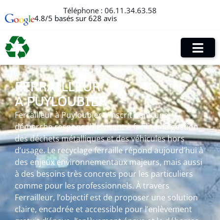
Téléphone :
06.11.34.63.58
4.8/5 basés sur 628 avis
FERRAILLEUR
À PUYLOUBIER
Ferrailleur à Puyloubier s’inscrit dans une
démarche responsable visant à faciliter la gestion
des déchets métalliques et des véhicules hors
d’usage. Le recyclage ferraille répond aujourd’hui à
des enjeux environnementaux majeurs, mais aussi
à des besoins très concrets pour les particuliers
comme pour les professionnels. À travers
Ferrailleur, l’objectif est de proposer une solution
claire, encadrée et accessible pour l’enlèvement