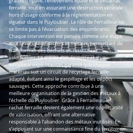
gratuit d’épave, l’enlèvement épave et le débarras
ferraille, tout en assurant une destruction véhicule
hors d’usage conforme à la réglementation en
vigueur dans le Puyloubier. Le rôle de Ferrailleur ne
se limite pas à l’évacuation des encombrants.
Chaque intervention est pensée comme une étape
vers la récupération fers et métaux, permettant de
transformer des déchets en ressources
valorisables. Le travail d’un épaviste et d’un
ferrailleur expérimentés garantit que chaque
matériau suit un circuit de recyclage ferraille
adapté, évitant ainsi le gaspillage et les dépôts
sauvages. Cette approche contribue à une
meilleure organisation de la gestion des métaux à
l’échelle du Puyloubier. Grâce à Ferrailleur, le
rachat ferraille devient également une opportunité
de valorisation, offrant une alternative
responsable à l’abandon des métaux inutilisés. En
s’appuyant sur une connaissance fine du territoire,