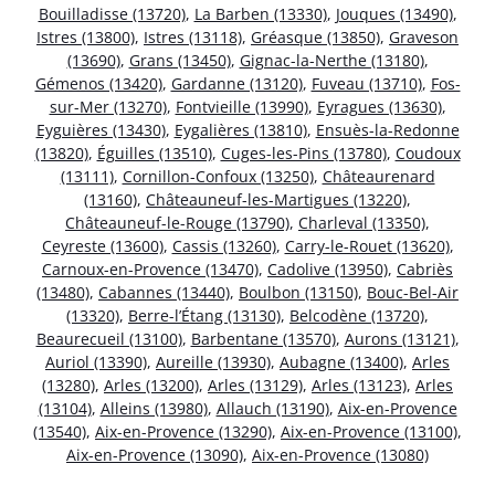
Bouilladisse (13720)
,
La Barben (13330)
,
Jouques (13490)
,
Istres (13800)
,
Istres (13118)
,
Gréasque (13850)
,
Graveson
(13690)
,
Grans (13450)
,
Gignac-la-Nerthe (13180)
,
Gémenos (13420)
,
Gardanne (13120)
,
Fuveau (13710)
,
Fos-
sur-Mer (13270)
,
Fontvieille (13990)
,
Eyragues (13630)
,
Eyguières (13430)
,
Eygalières (13810)
,
Ensuès-la-Redonne
(13820)
,
Éguilles (13510)
,
Cuges-les-Pins (13780)
,
Coudoux
(13111)
,
Cornillon-Confoux (13250)
,
Châteaurenard
(13160)
,
Châteauneuf-les-Martigues (13220)
,
Châteauneuf-le-Rouge (13790)
,
Charleval (13350)
,
Ceyreste (13600)
,
Cassis (13260)
,
Carry-le-Rouet (13620)
,
Carnoux-en-Provence (13470)
,
Cadolive (13950)
,
Cabriès
(13480)
,
Cabannes (13440)
,
Boulbon (13150)
,
Bouc-Bel-Air
(13320)
,
Berre-l’Étang (13130)
,
Belcodène (13720)
,
Beaurecueil (13100)
,
Barbentane (13570)
,
Aurons (13121)
,
Auriol (13390)
,
Aureille (13930)
,
Aubagne (13400)
,
Arles
(13280)
,
Arles (13200)
,
Arles (13129)
,
Arles (13123)
,
Arles
(13104)
,
Alleins (13980)
,
Allauch (13190)
,
Aix-en-Provence
(13540)
,
Aix-en-Provence (13290)
,
Aix-en-Provence (13100)
,
Aix-en-Provence (13090)
,
Aix-en-Provence (13080)