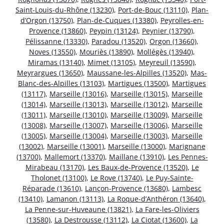
Saint-Louis-du-Rhône (13230)
,
Port-de-Bouc (13110)
,
Plan-
d’Orgon (13750)
,
Plan-de-Cuques (13380)
,
Peyrolles-en-
Provence (13860)
,
Peypin (13124)
,
Peynier (13790)
,
Pélissanne (13330)
,
Paradou (13520)
,
Orgon (13660)
,
Noves (13550)
,
Mouriès (13890)
,
Mollégès (13940)
,
Miramas (13140)
,
Mimet (13105)
,
Meyreuil (13590)
,
Meyrargues (13650)
,
Maussane-les-Alpilles (13520)
,
Mas-
Blanc-des-Alpilles (13103)
,
Martigues (13500)
,
Martigues
(13117)
,
Marseille (13016)
,
Marseille (13015)
,
Marseille
(13014)
,
Marseille (13013)
,
Marseille (13012)
,
Marseille
(13011)
,
Marseille (13010)
,
Marseille (13009)
,
Marseille
(13008)
,
Marseille (13007)
,
Marseille (13006)
,
Marseille
(13005)
,
Marseille (13004)
,
Marseille (13003)
,
Marseille
(13002)
,
Marseille (13001)
,
Marseille (13000)
,
Marignane
(13700)
,
Mallemort (13370)
,
Maillane (13910)
,
Les Pennes-
Mirabeau (13170)
,
Les Baux-de-Provence (13520)
,
Le
Tholonet (13100)
,
Le Rove (13740)
,
Le Puy-Sainte-
Réparade (13610)
,
Lançon-Provence (13680)
,
Lambesc
(13410)
,
Lamanon (13113)
,
La Roque-d’Anthéron (13640)
,
La Penne-sur-Huveaune (13821)
,
La Fare-les-Oliviers
(13580)
,
La Destrousse (13112)
,
La Ciotat (13600)
,
La