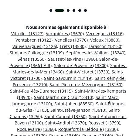
Nous sommes également disponible à
:
Vitrolles (13127)
,
Verquières (13670)
,
Vernègues (13116)
,
Ventabren (13122)
,
Venelles (13770)
,
Velaux (13880)
,
Vauvenargues (13126)
,
Trets (13530)
,
Tarascon (13150)
,
Simiane-Collongue (13109)
,
Septèmes-les-Vallons (13240)
,
Sénas (13560)
,
Sausset-les-Pins (13960)
,
Salon-de-
Provence (13661 AIR)
,
Salon-de-Provence (13300)
,
Saintes-
Maries-de-la-Mer (13460)
,
Saint-Victoret (13730)
,
Saint-
Victoret (13700)
,
Saint-Savournin (13119)
,
Saint-Rémy-de-
Provence (13210)
,
Saint-Pierre-de-Mézoargues (13150)
,
Saint-Paul-lès-Durance (13115)
,
Saint-Mitre-les-Remparts
(13920)
,
Saint-Martin-de-Crau (13310)
,
Saint-Marc-
Jaumegarde (13100)
,
Saint-Julien (83560)
,
Saint-Étienne-
du-Grès (13103)
,
Saint-Estève-Janson (13610)
,
Saint-
Chamas (13250)
,
Saint-Cannat (13760)
,
Saint-Antonin-sur-
Bayon (13100)
,
Saint-Andiol (13670)
,
Rousset (13790)
,
Roquevaire (13360)
,
Roquefort-la-Bédoule (13830)
,
Rognonas (13870)
,
Rognes (13840)
,
Rognac (13340)
,
Port-