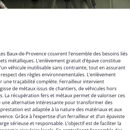
 Les Baux-de-Provence couvrent l’ensemble des besoins liés
chets métalliques. L’enlèvement gratuit d’épave constitue
un véhicule inutilisable sans contrainte, tout en assurant
e respect des règles environnementales. L’enlèvement
r une traçabilité complète. Ferrailleur intervient
’agisse de métaux issus de chantiers, de véhicules hors
ginie Lambert
Jérôme Meunier
. La récupération fers et métaux permet de valoriser ces
re une alternative intéressante pour transformer des
6 février 2025
21 octobre 2024
prestation est adaptée à la nature des matériaux et aux
 pour se débarrasser
Service de recyclage efficace
ence. Grâce à l’expertise d’un ferrailleur et d’un épaviste
ux métaux ! Équipe
et écologique. Enlèvement
arge sérieuse et responsable. L’objectif est de faciliter la
ce qui a tout enlevé
rapide de ma vieille