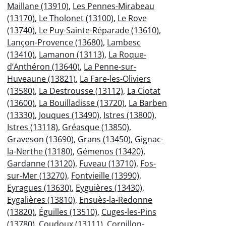
Maillane (13910)
,
Les Pennes-Mirabeau
(13170)
,
Le Tholonet (13100)
,
Le Rove
(13740)
,
Le Puy-Sainte-Réparade (13610)
,
Lançon-Provence (13680)
,
Lambesc
(13410)
,
Lamanon (13113)
,
La Roque-
d’Anthéron (13640)
,
La Penne-sur-
Huveaune (13821)
,
La Fare-les-Oliviers
(13580)
,
La Destrousse (13112)
,
La Ciotat
(13600)
,
La Bouilladisse (13720)
,
La Barben
(13330)
,
Jouques (13490)
,
Istres (13800)
,
Istres (13118)
,
Gréasque (13850)
,
Graveson (13690)
,
Grans (13450)
,
Gignac-
la-Nerthe (13180)
,
Gémenos (13420)
,
Gardanne (13120)
,
Fuveau (13710)
,
Fos-
sur-Mer (13270)
,
Fontvieille (13990)
,
Eyragues (13630)
,
Eyguières (13430)
,
Eygalières (13810)
,
Ensuès-la-Redonne
(13820)
,
Éguilles (13510)
,
Cuges-les-Pins
(13780)
,
Coudoux (13111)
,
Cornillon-