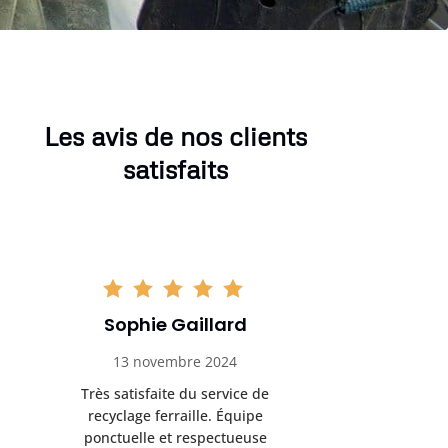
Les avis de nos clients
satisfaits
Sophie Gaillard
Marc 
13 novembre 2024
8 déc
Très satisfaite du service de
Excellente 
recyclage ferraille. Équipe
recyclag
ponctuelle et respectueuse
équipemen