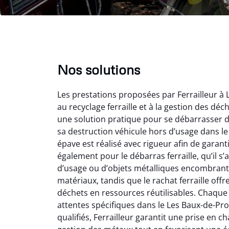
Nos solutions
Les prestations proposées par Ferrailleur à
au recyclage ferraille et à la gestion des dé
une solution pratique pour se débarrasser d’
sa destruction véhicule hors d’usage dans l
épave est réalisé avec rigueur afin de garanti
également pour le débarras ferraille, qu’il s
Vir
d’usage ou d’objets métalliques encombrants
matériaux, tandis que le rachat ferraille off
2
déchets en ressources réutilisables. Chaque 
Parfait
attentes spécifiques dans le Les Baux-de-Prov
des vie
qualifiés, Ferrailleur garantit une prise en ch
effica