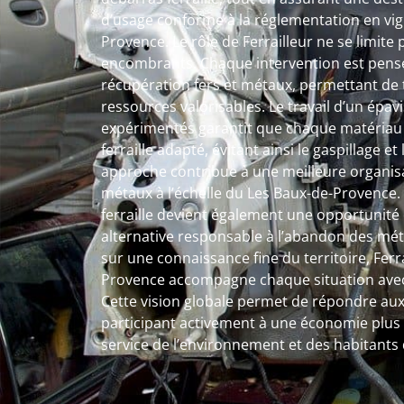
d’usage conforme à la réglementation en vig
Provence. Le rôle de Ferrailleur ne se limite 
encombrants. Chaque intervention est pens
récupération fers et métaux, permettant de
ressources valorisables. Le travail d’un épavis
expérimentés garantit que chaque matériau s
ferraille adapté, évitant ainsi le gaspillage e
approche contribue à une meilleure organisa
métaux à l’échelle du Les Baux-de-Provence. G
ferraille devient également une opportunité 
alternative responsable à l’abandon des méta
sur une connaissance fine du territoire, Ferr
Provence accompagne chaque situation avec 
Cette vision globale permet de répondre au
participant activement à une économie plus c
service de l’environnement et des habitants