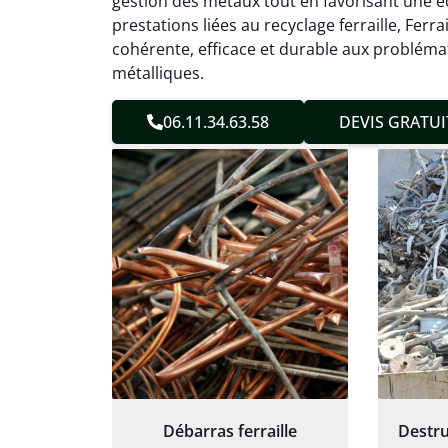
gestion des métaux tout en favorisant une éc
sans 
prestations liées au recyclage ferraille, Fe
Service
cohérente, efficace et durable aux problém
métalliques.
06.11.34.63.58
DEVIS GRATUI
Débarras ferraille
Destru