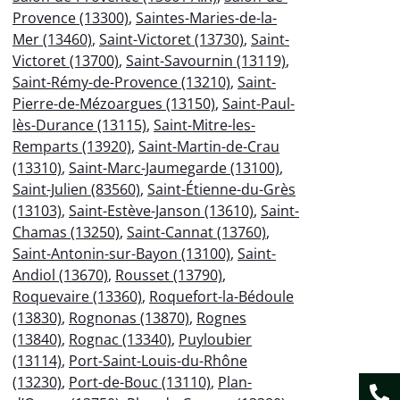
Provence (13300)
,
Saintes-Maries-de-la-
Mer (13460)
,
Saint-Victoret (13730)
,
Saint-
Victoret (13700)
,
Saint-Savournin (13119)
,
Saint-Rémy-de-Provence (13210)
,
Saint-
Pierre-de-Mézoargues (13150)
,
Saint-Paul-
lès-Durance (13115)
,
Saint-Mitre-les-
Remparts (13920)
,
Saint-Martin-de-Crau
(13310)
,
Saint-Marc-Jaumegarde (13100)
,
Saint-Julien (83560)
,
Saint-Étienne-du-Grès
(13103)
,
Saint-Estève-Janson (13610)
,
Saint-
Chamas (13250)
,
Saint-Cannat (13760)
,
Saint-Antonin-sur-Bayon (13100)
,
Saint-
Andiol (13670)
,
Rousset (13790)
,
Roquevaire (13360)
,
Roquefort-la-Bédoule
(13830)
,
Rognonas (13870)
,
Rognes
(13840)
,
Rognac (13340)
,
Puyloubier
(13114)
,
Port-Saint-Louis-du-Rhône
(13230)
,
Port-de-Bouc (13110)
,
Plan-