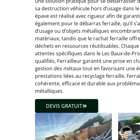
une solution pratique pour se débarrasser d’
sa destruction véhicule hors d’usage dans l
épave est réalisé avec rigueur afin de garanti
également pour le débarras ferraille, qu’il s
d’usage ou d’objets métalliques encombrants
matériaux, tandis que le rachat ferraille off
déchets en ressources réutilisables. Chaque 
attentes spécifiques dans le Les Baux-de-Prov
qualifiés, Ferrailleur garantit une prise en ch
gestion des métaux tout en favorisant une éc
prestations liées au recyclage ferraille, Fe
cohérente, efficace et durable aux problém
métalliques.
DEVIS GRATUIT