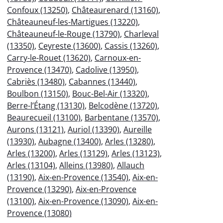
Confoux (13250)
,
Châteaurenard (13160)
,
Châteauneuf-les-Martigues (13220)
,
Châteauneuf-le-Rouge (13790)
,
Charleval
(13350)
,
Ceyreste (13600)
,
Cassis (13260)
,
Carry-le-Rouet (13620)
,
Carnoux-en-
Provence (13470)
,
Cadolive (13950)
,
Cabriès (13480)
,
Cabannes (13440)
,
Boulbon (13150)
,
Bouc-Bel-Air (13320)
,
Berre-l’Étang (13130)
,
Belcodène (13720)
,
Beaurecueil (13100)
,
Barbentane (13570)
,
Aurons (13121)
,
Auriol (13390)
,
Aureille
(13930)
,
Aubagne (13400)
,
Arles (13280)
,
Arles (13200)
,
Arles (13129)
,
Arles (13123)
,
Arles (13104)
,
Alleins (13980)
,
Allauch
(13190)
,
Aix-en-Provence (13540)
,
Aix-en-
Provence (13290)
,
Aix-en-Provence
(13100)
,
Aix-en-Provence (13090)
,
Aix-en-
Provence (13080)