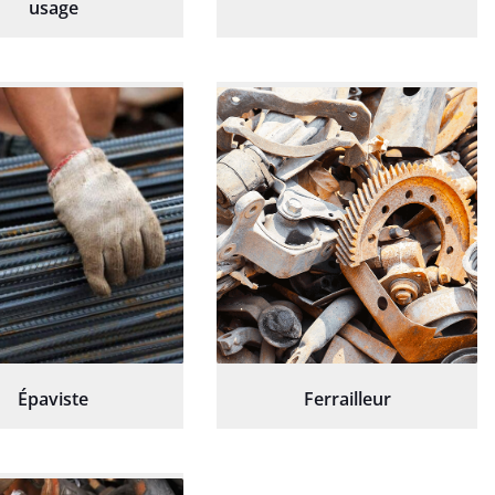
usage
Épaviste
Ferrailleur