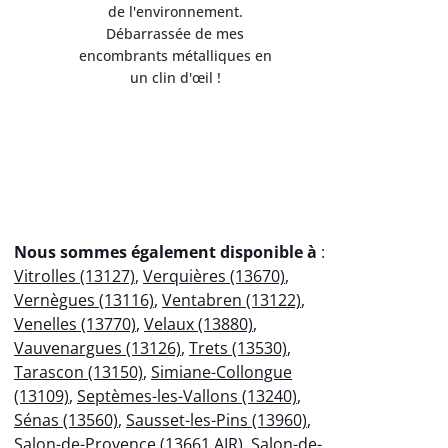
de l'environnement.
Servi
Débarrassée de mes
professio
encombrants métalliques en
votre
un clin d'œil !
éco
Nous sommes également disponible à
:
Vitrolles (13127)
,
Verquières (13670)
,
Vernègues (13116)
,
Ventabren (13122)
,
Venelles (13770)
,
Velaux (13880)
,
Vauvenargues (13126)
,
Trets (13530)
,
Tarascon (13150)
,
Simiane-Collongue
(13109)
,
Septèmes-les-Vallons (13240)
,
Sénas (13560)
,
Sausset-les-Pins (13960)
,
Salon-de-Provence (13661 AIR)
,
Salon-de-