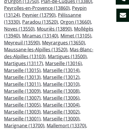
d’Orgon (13750)
,
Plan-de-Cuques (13380)
,
Peyrolles-en-Provence (13860)
,
Peypin
(13124)
,
Peynier (13790)
,
Pélissanne
(13330)
,
Paradou (13520)
,
Orgon (13660)
,
Noves (13550)
,
Mouriès (13890)
,
Mollégès
(13940)
,
Miramas (13140)
,
Mimet (13105)
,
Meyreuil (13590)
,
Meyrargues (13650)
,
Maussane-les-Alpilles (13520)
,
Mas-Blanc-
des-Alpilles (13103)
,
Martigues (13500)
,
Martigues (13117)
,
Marseille (13016)
,
Marseille (13015)
,
Marseille (13014)
,
Marseille (13013)
,
Marseille (13012)
,
Marseille (13011)
,
Marseille (13010)
,
Marseille (13009)
,
Marseille (13008)
,
Marseille (13007)
,
Marseille (13006)
,
Marseille (13005)
,
Marseille (13004)
,
Marseille (13003)
,
Marseille (13002)
,
Marseille (13001)
,
Marseille (13000)
,
Marignane (13700)
,
Mallemort (13370)
,