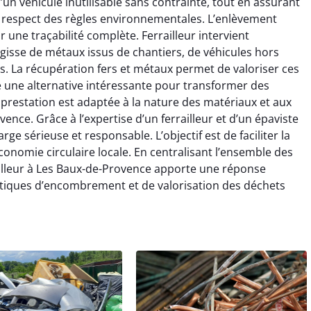
un véhicule inutilisable sans contrainte, tout en assurant
e respect des règles environnementales. L’enlèvement
r une traçabilité complète. Ferrailleur intervient
’agisse de métaux issus de chantiers, de véhicules hors
. La récupération fers et métaux permet de valoriser ces
re une alternative intéressante pour transformer des
prestation est adaptée à la nature des matériaux et aux
ence. Grâce à l’expertise d’un ferrailleur et d’un épaviste
arge sérieuse et responsable. L’objectif est de faciliter la
onomie circulaire locale. En centralisant l’ensemble des
rrailleur à Les Baux-de-Provence apporte une réponse
atiques d’encombrement et de valorisation des déchets