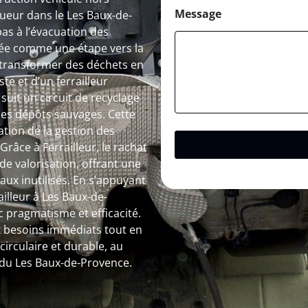
Message
ueur dans le Les Baux-de-
pas à l’évacuation des
ée comme une étape vers la
 transformer des déchets en
te et d’un ferrailleur
uit un circuit de recyclage
t les dépôts sauvages. Cette
tion de la gestion des
râce à Ferrailleur, le rachat
de valorisation, offrant une
ux inutilisés. En s’appuyant
ailleur à Les Baux-de-
pragmatisme et efficacité.
x besoins immédiats tout en
irculaire et durable, au
 du Les Baux-de-Provence.