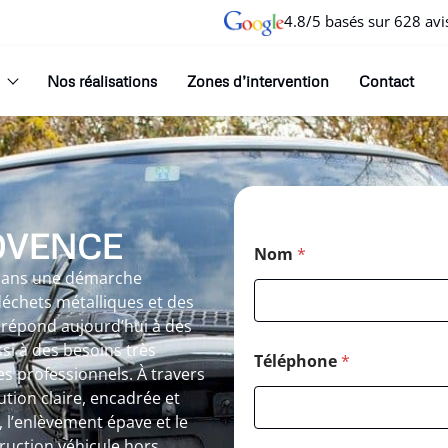
4.8/5 basés sur 628 avi
Nos réalisations
Zones d’intervention
Contact
OVENCE
Nom
*
t dans une démarche
 déchets métalliques et des
e répond aujourd’hui à des
i à des besoins très
Téléphone
*
s professionnels. À travers
lution claire, encadrée et
, l’enlèvement épave et le
truction véhicule hors