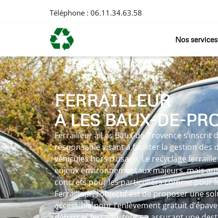
Téléphone :
06.11.34.63.58
Nos services
FERRAILLEUR
À LES BAUX-DE-PR
Ferrailleur à Les Baux-de-Provence s’inscri
responsable visant à faciliter la gestion des
véhicules hors d’usage. Le recyclage ferraill
enjeux environnementaux majeurs, mais auss
concrets pour les particuliers comme pour le
Ferrailleur, l’objectif est de proposer une so
accessible pour l’enlèvement gratuit d’épave
débarras ferraille, tout en assurant une des