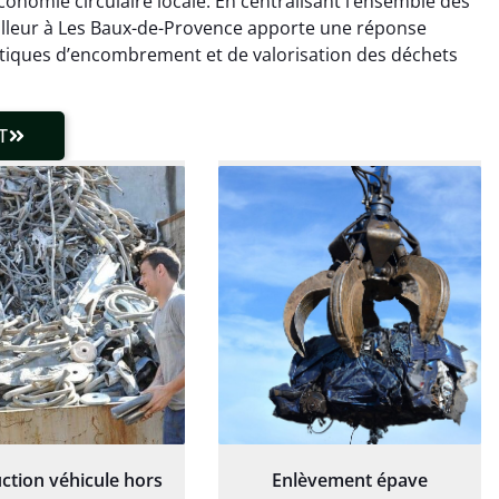
onomie circulaire locale. En centralisant l’ensemble des
laisser de traces.
chaudière et démarche
rrailleur à Les Baux-de-Provence apporte une réponse
 client très réactif.
transparente. Je
atiques d’encombrement et de valorisation des déchets
recommande !
T
ction véhicule hors
Enlèvement épave