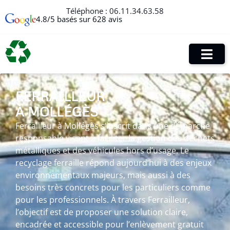
Téléphone :
06.11.34.63.58
4.8/5 basés sur 628 avis
FERRAILLEUR
À MOLLÉGÈS
Ferrailleur à Mollégès s’inscrit dans une démarche
responsable visant à faciliter la gestion des déchets
métalliques et des véhicules hors d’usage. Le
recyclage ferraille répond aujourd’hui à des enjeux
environnementaux majeurs, mais aussi à des
besoins très concrets pour les particuliers comme
pour les professionnels. À travers Ferrailleur,
l’objectif est de proposer une solution claire,
encadrée et accessible pour l’enlèvement gratuit