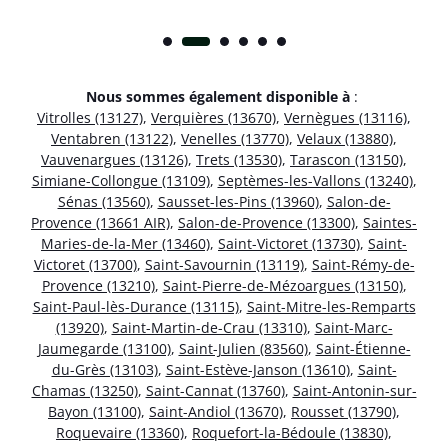
Nous sommes également disponible à
:
Vitrolles (13127)
,
Verquières (13670)
,
Vernègues (13116)
,
Ventabren (13122)
,
Venelles (13770)
,
Velaux (13880)
,
Vauvenargues (13126)
,
Trets (13530)
,
Tarascon (13150)
,
Simiane-Collongue (13109)
,
Septèmes-les-Vallons (13240)
,
Sénas (13560)
,
Sausset-les-Pins (13960)
,
Salon-de-
Provence (13661 AIR)
,
Salon-de-Provence (13300)
,
Saintes-
Maries-de-la-Mer (13460)
,
Saint-Victoret (13730)
,
Saint-
Victoret (13700)
,
Saint-Savournin (13119)
,
Saint-Rémy-de-
Provence (13210)
,
Saint-Pierre-de-Mézoargues (13150)
,
Saint-Paul-lès-Durance (13115)
,
Saint-Mitre-les-Remparts
(13920)
,
Saint-Martin-de-Crau (13310)
,
Saint-Marc-
Jaumegarde (13100)
,
Saint-Julien (83560)
,
Saint-Étienne-
du-Grès (13103)
,
Saint-Estève-Janson (13610)
,
Saint-
Chamas (13250)
,
Saint-Cannat (13760)
,
Saint-Antonin-sur-
Bayon (13100)
,
Saint-Andiol (13670)
,
Rousset (13790)
,
Roquevaire (13360)
,
Roquefort-la-Bédoule (13830)
,