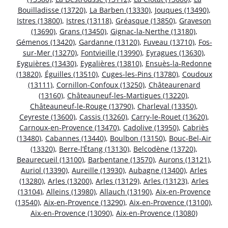
Bouilladisse (13720)
,
La Barben (13330)
,
Jouques (13490)
,
Istres (13800)
,
Istres (13118)
,
Gréasque (13850)
,
Graveson
(13690)
,
Grans (13450)
,
Gignac-la-Nerthe (13180)
,
Gémenos (13420)
,
Gardanne (13120)
,
Fuveau (13710)
,
Fos-
sur-Mer (13270)
,
Fontvieille (13990)
,
Eyragues (13630)
,
Eyguières (13430)
,
Eygalières (13810)
,
Ensuès-la-Redonne
(13820)
,
Éguilles (13510)
,
Cuges-les-Pins (13780)
,
Coudoux
(13111)
,
Cornillon-Confoux (13250)
,
Châteaurenard
(13160)
,
Châteauneuf-les-Martigues (13220)
,
Châteauneuf-le-Rouge (13790)
,
Charleval (13350)
,
Ceyreste (13600)
,
Cassis (13260)
,
Carry-le-Rouet (13620)
,
Carnoux-en-Provence (13470)
,
Cadolive (13950)
,
Cabriès
(13480)
,
Cabannes (13440)
,
Boulbon (13150)
,
Bouc-Bel-Air
(13320)
,
Berre-l’Étang (13130)
,
Belcodène (13720)
,
Beaurecueil (13100)
,
Barbentane (13570)
,
Aurons (13121)
,
Auriol (13390)
,
Aureille (13930)
,
Aubagne (13400)
,
Arles
(13280)
,
Arles (13200)
,
Arles (13129)
,
Arles (13123)
,
Arles
(13104)
,
Alleins (13980)
,
Allauch (13190)
,
Aix-en-Provence
(13540)
,
Aix-en-Provence (13290)
,
Aix-en-Provence (13100)
,
Aix-en-Provence (13090)
,
Aix-en-Provence (13080)