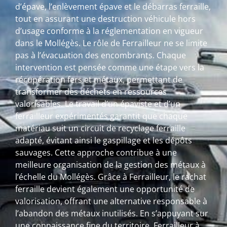
d’épave, l’enlèvement épave et le débarras ferraille,
tout en assurant une destruction véhicule hors
d’usage conforme à la réglementation en vigueur
dans le Mollégès. Le rôle de Ferrailleur ne se limite
pas à l’évacuation des encombrants. Chaque
intervention est pensée comme une étape vers la
récupération fers et métaux, permettant de
transformer des déchets en ressources
valorisables. Le travail d’un épaviste et d’un
ferrailleur expérimentés garantit que chaque
matériau suit un circuit de recyclage ferraille
adapté, évitant ainsi le gaspillage et les dépôts
sauvages. Cette approche contribue à une
meilleure organisation de la gestion des métaux à
l’échelle du Mollégès. Grâce à Ferrailleur, le rachat
ferraille devient également une opportunité de
valorisation, offrant une alternative responsable à
l’abandon des métaux inutilisés. En s’appuyant sur
une connaissance fine du territoire, Ferrailleur à