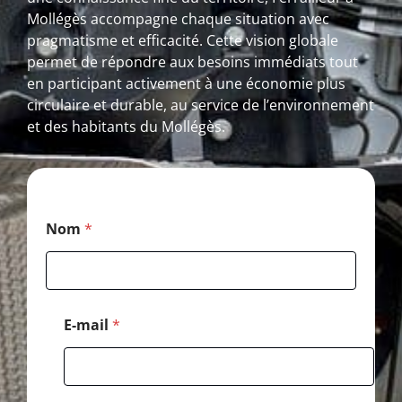
Mollégès accompagne chaque situation avec
pragmatisme et efficacité. Cette vision globale
permet de répondre aux besoins immédiats tout
en participant activement à une économie plus
circulaire et durable, au service de l’environnement
et des habitants du Mollégès.
*
Nom
*
P
o
s
t
a
l
E-mail
*
C
o
d
e