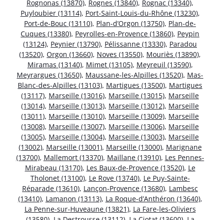
Rognonas (13870)
,
Rognes (13840)
,
Rognac (13340)
,
Puyloubier (13114)
,
Port-Saint-Louis-du-Rhône (13230)
,
Port-de-Bouc (13110)
,
Plan-d’Orgon (13750)
,
Plan-de-
Cuques (13380)
,
Peyrolles-en-Provence (13860)
,
Peypin
(13124)
,
Peynier (13790)
,
Pélissanne (13330)
,
Paradou
(13520)
,
Orgon (13660)
,
Noves (13550)
,
Mouriès (13890)
,
Miramas (13140)
,
Mimet (13105)
,
Meyreuil (13590)
,
Meyrargues (13650)
,
Maussane-les-Alpilles (13520)
,
Mas-
Blanc-des-Alpilles (13103)
,
Martigues (13500)
,
Martigues
(13117)
,
Marseille (13016)
,
Marseille (13015)
,
Marseille
(13014)
,
Marseille (13013)
,
Marseille (13012)
,
Marseille
(13011)
,
Marseille (13010)
,
Marseille (13009)
,
Marseille
(13008)
,
Marseille (13007)
,
Marseille (13006)
,
Marseille
(13005)
,
Marseille (13004)
,
Marseille (13003)
,
Marseille
(13002)
,
Marseille (13001)
,
Marseille (13000)
,
Marignane
(13700)
,
Mallemort (13370)
,
Maillane (13910)
,
Les Pennes-
Mirabeau (13170)
,
Les Baux-de-Provence (13520)
,
Le
Tholonet (13100)
,
Le Rove (13740)
,
Le Puy-Sainte-
Réparade (13610)
,
Lançon-Provence (13680)
,
Lambesc
(13410)
,
Lamanon (13113)
,
La Roque-d’Anthéron (13640)
,
La Penne-sur-Huveaune (13821)
,
La Fare-les-Oliviers
(13580)
,
La Destrousse (13112)
,
La Ciotat (13600)
,
La