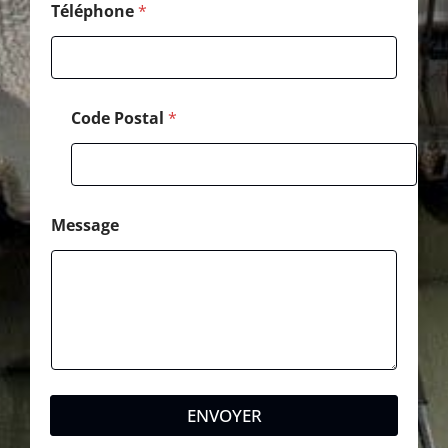
l
Téléphone
*
é
p
h
o
n
Code Postal
*
e
Message
ENVOYER