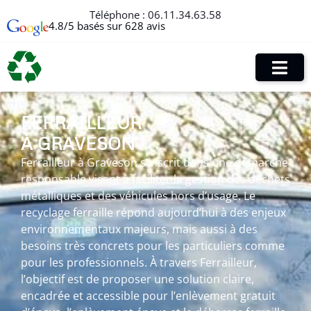
Téléphone :
06.11.34.63.58
4.8/5 basés sur 628 avis
FERRAILLEUR
À GRAVESON
Ferrailleur à Graveson s’inscrit dans une démarche
responsable visant à faciliter la gestion des déchets
métalliques et des véhicules hors d’usage. Le
recyclage ferraille répond aujourd’hui à des enjeux
environnementaux majeurs, mais aussi à des
besoins très concrets pour les particuliers comme
pour les professionnels. À travers Ferrailleur,
l’objectif est de proposer une solution claire,
encadrée et accessible pour l’enlèvement gratuit