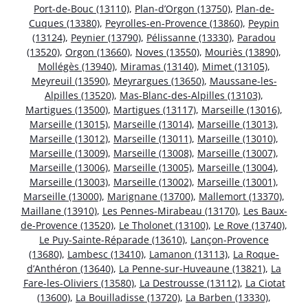
Port-de-Bouc (13110)
,
Plan-d’Orgon (13750)
,
Plan-de-
Cuques (13380)
,
Peyrolles-en-Provence (13860)
,
Peypin
(13124)
,
Peynier (13790)
,
Pélissanne (13330)
,
Paradou
(13520)
,
Orgon (13660)
,
Noves (13550)
,
Mouriès (13890)
,
Mollégès (13940)
,
Miramas (13140)
,
Mimet (13105)
,
Meyreuil (13590)
,
Meyrargues (13650)
,
Maussane-les-
Alpilles (13520)
,
Mas-Blanc-des-Alpilles (13103)
,
Martigues (13500)
,
Martigues (13117)
,
Marseille (13016)
,
Marseille (13015)
,
Marseille (13014)
,
Marseille (13013)
,
Marseille (13012)
,
Marseille (13011)
,
Marseille (13010)
,
Marseille (13009)
,
Marseille (13008)
,
Marseille (13007)
,
Marseille (13006)
,
Marseille (13005)
,
Marseille (13004)
,
Marseille (13003)
,
Marseille (13002)
,
Marseille (13001)
,
Marseille (13000)
,
Marignane (13700)
,
Mallemort (13370)
,
Maillane (13910)
,
Les Pennes-Mirabeau (13170)
,
Les Baux-
de-Provence (13520)
,
Le Tholonet (13100)
,
Le Rove (13740)
,
Le Puy-Sainte-Réparade (13610)
,
Lançon-Provence
(13680)
,
Lambesc (13410)
,
Lamanon (13113)
,
La Roque-
d’Anthéron (13640)
,
La Penne-sur-Huveaune (13821)
,
La
Fare-les-Oliviers (13580)
,
La Destrousse (13112)
,
La Ciotat
(13600)
,
La Bouilladisse (13720)
,
La Barben (13330)
,