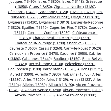
Jouques (13490)
,
Istres (13800)
,
Istres (13118)
,
Gréasque
(13850)
,
Grans (13450)
,
Gignac-la-Nerthe (13180)
,
Gémenos (13420)
,
Gardanne (13120)
,
Fuveau (13710)
,
Fos-
sur-Mer (13270)
,
Fontvieille (13990)
,
Eyragues (13630)
,
Eyguières (13430)
,
Eygalières (13810)
,
Ensuès-la-Redonne
(13820)
,
Éguilles (13510)
,
Cuges-les-Pins (13780)
,
Coudoux
(13111)
,
Cornillon-Confoux (13250)
,
Châteaurenard
(13160)
,
Châteauneuf-les-Martigues (13220)
,
Châteauneuf-le-Rouge (13790)
,
Charleval (13350)
,
Ceyreste (13600)
,
Cassis (13260)
,
Carry-le-Rouet (13620)
,
Carnoux-en-Provence (13470)
,
Cadolive (13950)
,
Cabriès
(13480)
,
Cabannes (13440)
,
Boulbon (13150)
,
Bouc-Bel-Air
(13320)
,
Berre-l’Étang (13130)
,
Belcodène (13720)
,
Beaurecueil (13100)
,
Barbentane (13570)
,
Aurons (13121)
,
Auriol (13390)
,
Aureille (13930)
,
Aubagne (13400)
,
Arles
(13280)
,
Arles (13200)
,
Arles (13129)
,
Arles (13123)
,
Arles
(13104)
,
Alleins (13980)
,
Allauch (13190)
,
Aix-en-Provence
(13540)
,
Aix-en-Provence (13290)
,
Aix-en-Provence (13100)
,
Aix-en-Provence (13090)
,
Aix-en-Provence (13080)