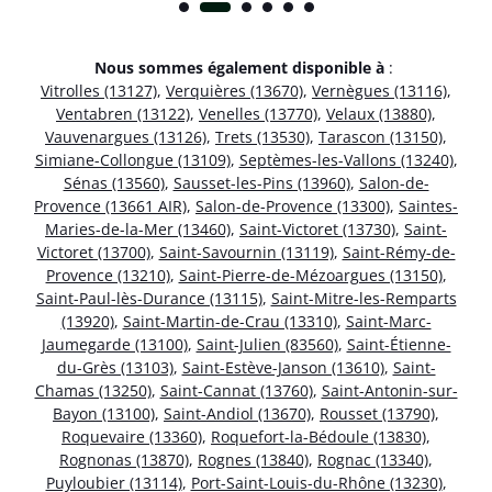
Nous sommes également disponible à
:
Vitrolles (13127)
,
Verquières (13670)
,
Vernègues (13116)
,
Ventabren (13122)
,
Venelles (13770)
,
Velaux (13880)
,
Vauvenargues (13126)
,
Trets (13530)
,
Tarascon (13150)
,
Simiane-Collongue (13109)
,
Septèmes-les-Vallons (13240)
,
Sénas (13560)
,
Sausset-les-Pins (13960)
,
Salon-de-
Provence (13661 AIR)
,
Salon-de-Provence (13300)
,
Saintes-
Maries-de-la-Mer (13460)
,
Saint-Victoret (13730)
,
Saint-
Victoret (13700)
,
Saint-Savournin (13119)
,
Saint-Rémy-de-
Provence (13210)
,
Saint-Pierre-de-Mézoargues (13150)
,
Saint-Paul-lès-Durance (13115)
,
Saint-Mitre-les-Remparts
(13920)
,
Saint-Martin-de-Crau (13310)
,
Saint-Marc-
Jaumegarde (13100)
,
Saint-Julien (83560)
,
Saint-Étienne-
du-Grès (13103)
,
Saint-Estève-Janson (13610)
,
Saint-
Chamas (13250)
,
Saint-Cannat (13760)
,
Saint-Antonin-sur-
Bayon (13100)
,
Saint-Andiol (13670)
,
Rousset (13790)
,
Roquevaire (13360)
,
Roquefort-la-Bédoule (13830)
,
Rognonas (13870)
,
Rognes (13840)
,
Rognac (13340)
,
Puyloubier (13114)
,
Port-Saint-Louis-du-Rhône (13230)
,