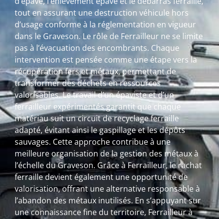
d’épave, l’enlèvement épave et le débarras ferraille,
tout en assurant une destruction véhicule hors
d’usage conforme à la réglementation en vigueur
dans le Graveson. Le rôle de Ferrailleur ne se limite
pas à l’évacuation des encombrants. Chaque
intervention est pensée comme une étape vers la
récupération fers et métaux, permettant de
transformer des déchets en ressources
valorisables. Le travail d’un épaviste et d’un
ferrailleur expérimentés garantit que chaque
matériau suit un circuit de recyclage ferraille
adapté, évitant ainsi le gaspillage et les dépôts
sauvages. Cette approche contribue à une
meilleure organisation de la gestion des métaux à
l’échelle du Graveson. Grâce à Ferrailleur, le rachat
ferraille devient également une opportunité de
valorisation, offrant une alternative responsable à
l’abandon des métaux inutilisés. En s’appuyant sur
une connaissance fine du territoire, Ferrailleur à