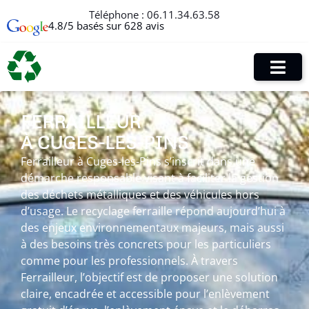
Téléphone :
06.11.34.63.58
4.8/5 basés sur 628 avis
FERRAILLEUR
À CUGES-LES-PINS
Ferrailleur à Cuges-les-Pins s’inscrit dans une
démarche responsable visant à faciliter la gestion
des déchets métalliques et des véhicules hors
d’usage. Le recyclage ferraille répond aujourd’hui à
des enjeux environnementaux majeurs, mais aussi
à des besoins très concrets pour les particuliers
comme pour les professionnels. À travers
Ferrailleur, l’objectif est de proposer une solution
claire, encadrée et accessible pour l’enlèvement