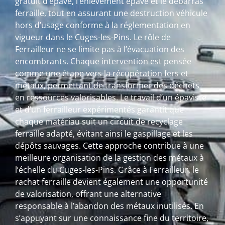
gratuit d’épave, l’enlèvement épave et le débarras
ferraille, tout en assurant une destruction véhicule
hors d’usage conforme à la réglementation en
vigueur dans le Cuges-les-Pins. Le rôle de
Ferrailleur ne se limite pas à l’évacuation des
encombrants. Chaque intervention est pensée
comme une étape vers la récupération fers et
métaux, permettant de transformer des déchets
en ressources valorisables. Le travail d’un épaviste
et d’un ferrailleur expérimentés garantit que
chaque matériau suit un circuit de recyclage
ferraille adapté, évitant ainsi le gaspillage et les
dépôts sauvages. Cette approche contribue à une
meilleure organisation de la gestion des métaux à
l’échelle du Cuges-les-Pins. Grâce à Ferrailleur, le
rachat ferraille devient également une opportunité
de valorisation, offrant une alternative
responsable à l’abandon des métaux inutilisés. En
s’appuyant sur une connaissance fine du territoire,