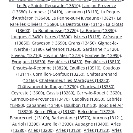
Le Puy-Sainte-Réparade (13610)
,
Lançon-Provence
(13680)
,
Lambesc (13410)
,
Lamanon (13113)
,
La Roque-
d’Anthéron (13640)
,
La Penne-sur-Huveaune (13821)
,
La
Fare-les-Oliviers (13580)
,
La Destrousse (13112)
,
La Ciotat
(13600)
,
La Bouilladisse (13720)
,
La Barben (13330)
,
Jouques (13490)
,
Istres (13800)
,
Istres (13118)
,
Gréasque
(13850)
,
Graveson (13690)
,
Grans (13450)
,
Gignac-la-
Nerthe (13180)
,
Gémenos (13420)
,
Gardanne (13120)
,
Fuveau (13710)
,
Fos-sur-Mer (13270)
,
Fontvieille (13990)
,
Eyragues (13630)
,
Eyguières (13430)
,
Eygalières (13810)
,
Ensuès-la-Redonne (13820)
,
Éguilles (13510)
,
Coudoux
(13111)
,
Cornillon-Confoux (13250)
,
Châteaurenard
(13160)
,
Châteauneuf-les-Martigues (13220)
,
Châteauneuf-le-Rouge (13790)
,
Charleval (13350)
,
Ceyreste (13600)
,
Cassis (13260)
,
Carry-le-Rouet (13620)
,
Carnoux-en-Provence (13470)
,
Cadolive (13950)
,
Cabriès
(13480)
,
Cabannes (13440)
,
Boulbon (13150)
,
Bouc-Bel-Air
(13320)
,
Berre-l’Étang (13130)
,
Belcodène (13720)
,
Beaurecueil (13100)
,
Barbentane (13570)
,
Aurons (13121)
,
Auriol (13390)
,
Aureille (13930)
,
Aubagne (13400)
,
Arles
(13280)
,
Arles (13200)
,
Arles (13129)
,
Arles (13123)
,
Arles