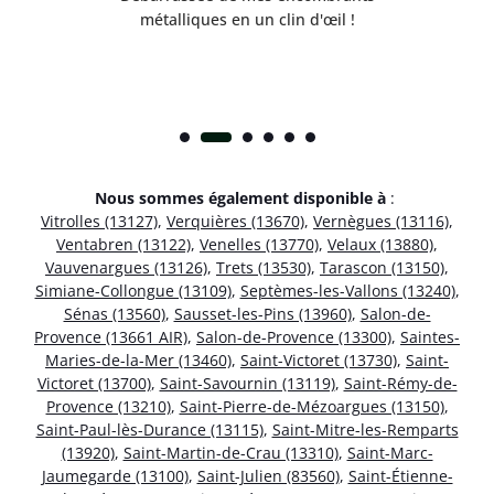
métalliques en un clin d'œil !
Nous sommes également disponible à
:
Vitrolles (13127)
,
Verquières (13670)
,
Vernègues (13116)
,
Ventabren (13122)
,
Venelles (13770)
,
Velaux (13880)
,
Vauvenargues (13126)
,
Trets (13530)
,
Tarascon (13150)
,
Simiane-Collongue (13109)
,
Septèmes-les-Vallons (13240)
,
Sénas (13560)
,
Sausset-les-Pins (13960)
,
Salon-de-
Provence (13661 AIR)
,
Salon-de-Provence (13300)
,
Saintes-
Maries-de-la-Mer (13460)
,
Saint-Victoret (13730)
,
Saint-
Victoret (13700)
,
Saint-Savournin (13119)
,
Saint-Rémy-de-
Provence (13210)
,
Saint-Pierre-de-Mézoargues (13150)
,
Saint-Paul-lès-Durance (13115)
,
Saint-Mitre-les-Remparts
(13920)
,
Saint-Martin-de-Crau (13310)
,
Saint-Marc-
Jaumegarde (13100)
,
Saint-Julien (83560)
,
Saint-Étienne-