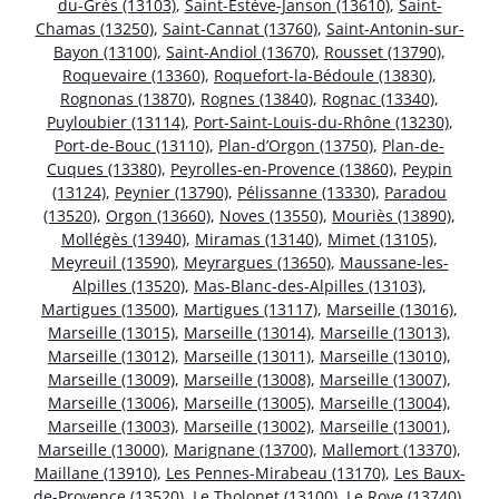
du-Grès (13103)
,
Saint-Estève-Janson (13610)
,
Saint-
Chamas (13250)
,
Saint-Cannat (13760)
,
Saint-Antonin-sur-
Bayon (13100)
,
Saint-Andiol (13670)
,
Rousset (13790)
,
Roquevaire (13360)
,
Roquefort-la-Bédoule (13830)
,
Rognonas (13870)
,
Rognes (13840)
,
Rognac (13340)
,
Puyloubier (13114)
,
Port-Saint-Louis-du-Rhône (13230)
,
Port-de-Bouc (13110)
,
Plan-d’Orgon (13750)
,
Plan-de-
Cuques (13380)
,
Peyrolles-en-Provence (13860)
,
Peypin
(13124)
,
Peynier (13790)
,
Pélissanne (13330)
,
Paradou
(13520)
,
Orgon (13660)
,
Noves (13550)
,
Mouriès (13890)
,
Mollégès (13940)
,
Miramas (13140)
,
Mimet (13105)
,
Meyreuil (13590)
,
Meyrargues (13650)
,
Maussane-les-
Alpilles (13520)
,
Mas-Blanc-des-Alpilles (13103)
,
Martigues (13500)
,
Martigues (13117)
,
Marseille (13016)
,
Marseille (13015)
,
Marseille (13014)
,
Marseille (13013)
,
Marseille (13012)
,
Marseille (13011)
,
Marseille (13010)
,
Marseille (13009)
,
Marseille (13008)
,
Marseille (13007)
,
Marseille (13006)
,
Marseille (13005)
,
Marseille (13004)
,
Marseille (13003)
,
Marseille (13002)
,
Marseille (13001)
,
Marseille (13000)
,
Marignane (13700)
,
Mallemort (13370)
,
Maillane (13910)
,
Les Pennes-Mirabeau (13170)
,
Les Baux-
de-Provence (13520)
,
Le Tholonet (13100)
,
Le Rove (13740)
,