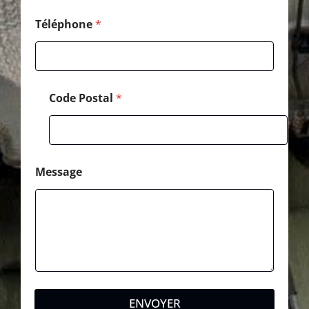
e
T
Téléphone
*
é
l
é
p
h
Code Postal
*
o
n
e
Message
ENVOYER