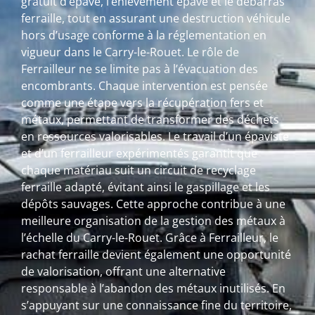
gratuit d’épave, l’enlèvement épave et le débarras
ferraille, tout en assurant une destruction véhicule
hors d’usage conforme à la réglementation en
vigueur dans le Carry-le-Rouet. Le rôle de
Ferrailleur ne se limite pas à l’évacuation des
encombrants. Chaque intervention est pensée
comme une étape vers la récupération fers et
métaux, permettant de transformer des déchets
en ressources valorisables. Le travail d’un épaviste
et d’un ferrailleur expérimentés garantit que
chaque matériau suit un circuit de recyclage
ferraille adapté, évitant ainsi le gaspillage et les
dépôts sauvages. Cette approche contribue à une
meilleure organisation de la gestion des métaux à
l’échelle du Carry-le-Rouet. Grâce à Ferrailleur, le
rachat ferraille devient également une opportunité
de valorisation, offrant une alternative
responsable à l’abandon des métaux inutilisés. En
s’appuyant sur une connaissance fine du territoire,