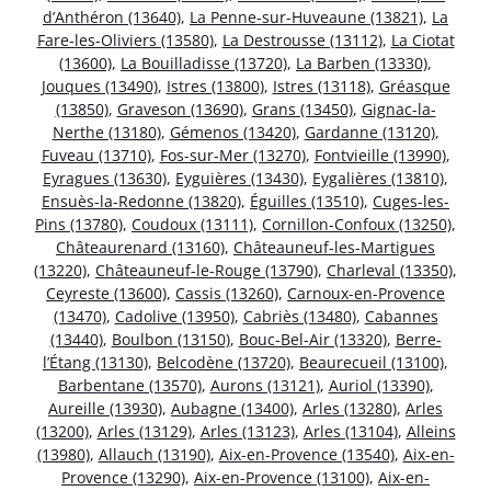
d’Anthéron (13640)
,
La Penne-sur-Huveaune (13821)
,
La
Fare-les-Oliviers (13580)
,
La Destrousse (13112)
,
La Ciotat
(13600)
,
La Bouilladisse (13720)
,
La Barben (13330)
,
Jouques (13490)
,
Istres (13800)
,
Istres (13118)
,
Gréasque
(13850)
,
Graveson (13690)
,
Grans (13450)
,
Gignac-la-
Nerthe (13180)
,
Gémenos (13420)
,
Gardanne (13120)
,
Fuveau (13710)
,
Fos-sur-Mer (13270)
,
Fontvieille (13990)
,
Eyragues (13630)
,
Eyguières (13430)
,
Eygalières (13810)
,
Ensuès-la-Redonne (13820)
,
Éguilles (13510)
,
Cuges-les-
Pins (13780)
,
Coudoux (13111)
,
Cornillon-Confoux (13250)
,
Châteaurenard (13160)
,
Châteauneuf-les-Martigues
(13220)
,
Châteauneuf-le-Rouge (13790)
,
Charleval (13350)
,
Ceyreste (13600)
,
Cassis (13260)
,
Carnoux-en-Provence
(13470)
,
Cadolive (13950)
,
Cabriès (13480)
,
Cabannes
(13440)
,
Boulbon (13150)
,
Bouc-Bel-Air (13320)
,
Berre-
l’Étang (13130)
,
Belcodène (13720)
,
Beaurecueil (13100)
,
Barbentane (13570)
,
Aurons (13121)
,
Auriol (13390)
,
Aureille (13930)
,
Aubagne (13400)
,
Arles (13280)
,
Arles
(13200)
,
Arles (13129)
,
Arles (13123)
,
Arles (13104)
,
Alleins
(13980)
,
Allauch (13190)
,
Aix-en-Provence (13540)
,
Aix-en-
Provence (13290)
,
Aix-en-Provence (13100)
,
Aix-en-