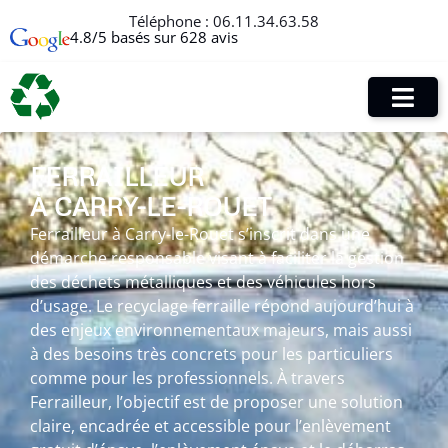
Téléphone :
06.11.34.63.58
4.8/5 basés sur 628 avis
FERRAILLEUR
À CARRY-LE-ROUET
Ferrailleur à Carry-le-Rouet s’inscrit dans une
démarche responsable visant à faciliter la gestion
des déchets métalliques et des véhicules hors
d’usage. Le recyclage ferraille répond aujourd’hui à
des enjeux environnementaux majeurs, mais aussi
à des besoins très concrets pour les particuliers
comme pour les professionnels. À travers
Ferrailleur, l’objectif est de proposer une solution
claire, encadrée et accessible pour l’enlèvement