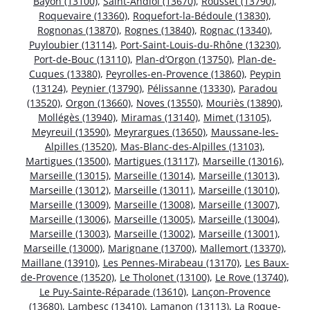
Bayon (13100)
,
Saint-Andiol (13670)
,
Rousset (13790)
,
Roquevaire (13360)
,
Roquefort-la-Bédoule (13830)
,
Rognonas (13870)
,
Rognes (13840)
,
Rognac (13340)
,
Puyloubier (13114)
,
Port-Saint-Louis-du-Rhône (13230)
,
Port-de-Bouc (13110)
,
Plan-d’Orgon (13750)
,
Plan-de-
Cuques (13380)
,
Peyrolles-en-Provence (13860)
,
Peypin
(13124)
,
Peynier (13790)
,
Pélissanne (13330)
,
Paradou
(13520)
,
Orgon (13660)
,
Noves (13550)
,
Mouriès (13890)
,
Mollégès (13940)
,
Miramas (13140)
,
Mimet (13105)
,
Meyreuil (13590)
,
Meyrargues (13650)
,
Maussane-les-
Alpilles (13520)
,
Mas-Blanc-des-Alpilles (13103)
,
Martigues (13500)
,
Martigues (13117)
,
Marseille (13016)
,
Marseille (13015)
,
Marseille (13014)
,
Marseille (13013)
,
Marseille (13012)
,
Marseille (13011)
,
Marseille (13010)
,
Marseille (13009)
,
Marseille (13008)
,
Marseille (13007)
,
Marseille (13006)
,
Marseille (13005)
,
Marseille (13004)
,
Marseille (13003)
,
Marseille (13002)
,
Marseille (13001)
,
Marseille (13000)
,
Marignane (13700)
,
Mallemort (13370)
,
Maillane (13910)
,
Les Pennes-Mirabeau (13170)
,
Les Baux-
de-Provence (13520)
,
Le Tholonet (13100)
,
Le Rove (13740)
,
Le Puy-Sainte-Réparade (13610)
,
Lançon-Provence
(13680)
,
Lambesc (13410)
,
Lamanon (13113)
,
La Roque-