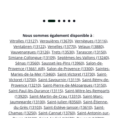
Nous sommes également disponible à
:
Vitrolles (13127)
,
Verquières (13670)
,
Vernègues (13116)
,
Ventabren (13122)
,
Venelles (13770)
,
Velaux (13880)
,
Vauvenargues (13126)
,
Trets (13530)
,
Tarascon (13150)
,
Simiane-Collongue (13109)
,
Septèmes-les-Vallons (13240)
,
Sénas (13560)
,
Sausset-les-Pins (13960)
,
Salon-de-
Provence (13661 AIR)
,
Salon-de-Provence (13300)
,
Saintes-
Maries-de-la-Mer (13460)
,
Saint-Victoret (13730)
,
Saint-
Victoret (13700)
,
Saint-Savournin (13119)
,
Saint-Rémy-de-
Provence (13210)
,
Saint-Pierre-de-Mézoargues (13150)
,
Saint-Paul-lès-Durance (13115)
,
Saint-Mitre-les-Remparts
(13920)
,
Saint-Martin-de-Crau (13310)
,
Saint-Marc-
Jaumegarde (13100)
,
Saint-Julien (83560)
,
Saint-Étienne-
du-Grès (13103)
,
Saint-Estève-Janson (13610)
,
Saint-
Chamas (13250)
,
Saint-Cannat (13760)
,
Saint-Antonin-sur-