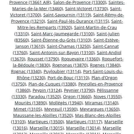
Provence (13661 AIR)
,
Salon-de-Provence (13300)
,
Saintes-
Maries-de-la-Mer (13460)
,
Saint-Victoret (13730)
,
Saint-
Victoret (13700)
,
Saint-Savournin (13119)
,
Saint-Rémy-de-
Provence (13210)
,
Saint-Paul-lès-Durance (13115)
,
Saint-
Mitre-les-Remparts (13920)
,
Saint-Martin-de-Crau
(13310)
,
Saint-Marc-Jaumegarde (13100)
,
Saint-Julien
(83560)
,
Saint-Étienne-du-Grès (13103)
,
Saint-Estève-
Janson (13610)
,
Saint-Chamas (13250)
,
Saint-Cannat
(13760)
,
Saint-Antonin-sur-Bayon (13100)
,
Saint-Andiol
(13670)
,
Rousset (13790)
,
Roquevaire (13360)
,
Roquefort-
la-Bédoule (13830)
,
Rognonas (13870)
,
Rognes (13840)
,
Rognac (13340)
,
Puyloubier (13114)
,
Port-Saint-Louis-du-
Rhône (13230)
,
Port-de-Bouc (13110)
,
Plan-d’Orgon
(13750)
,
Plan-de-Cuques (13380)
,
Peyrolles-en-Provence
(13860)
,
Peypin (13124)
,
Peynier (13790)
,
Pélissanne
(13330)
,
Paradou (13520)
,
Orgon (13660)
,
Noves (13550)
,
Mouriès (13890)
,
Mollégès (13940)
,
Miramas (13140)
,
Mimet (13105)
,
Meyreuil (13590)
,
Meyrargues (13650)
,
Maussane-les-Alpilles (13520)
,
Mas-Blanc-des-Alpilles
(13103)
,
Martigues (13500)
,
Martigues (13117)
,
Marseille
(13016)
,
Marseille (13015)
,
Marseille (13014)
,
Marseille