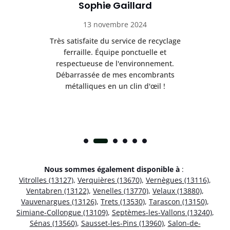
Sophie Gaillard
13 novembre 2024
Très satisfaite du service de recyclage
Exc
e ma
ferraille. Équipe ponctuelle et
respectueuse de l'environnement.
!
Débarrassée de mes encombrants
métalliques en un clin d'œil !
Nous sommes également disponible à
:
Vitrolles (13127)
,
Verquières (13670)
,
Vernègues (13116)
,
Ventabren (13122)
,
Venelles (13770)
,
Velaux (13880)
,
Vauvenargues (13126)
,
Trets (13530)
,
Tarascon (13150)
,
Simiane-Collongue (13109)
,
Septèmes-les-Vallons (13240)
,
Sénas (13560)
,
Sausset-les-Pins (13960)
,
Salon-de-