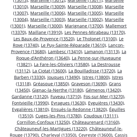
(13013)
,
Marseille (13012)
,
Marseille (13011)
,
Marseille
(13010)
,
Marseille (13009)
,
Marseille (13008)
,
Marseille
(13007)
,
Marseille (13006)
,
Marseille (13005)
,
Marseille
(13004)
,
Marseille (13003)
,
Marseille (13002)
,
Marseille
(13001)
,
Marseille (13000)
,
Marignane (13700)
,
Mallemort
(13370)
,
Maillane (13910)
,
Les Pennes-Mirabeau (13170)
,
Les Baux-de-Provence (13520)
,
Le Tholonet (13100)
,
Le
Rove (13740)
,
Le Puy-Sainte-Réparade (13610)
,
Lançon-
Provence (13680)
,
Lambesc (13410)
,
Lamanon (13113)
,
La
Roque-d’Anthéron (13640)
,
La Penne-sur-Huveaune
(13821)
,
La Fare-les-Oliviers (13580)
,
La Destrousse
(13112)
,
La Ciotat (13600)
,
La Bouilladisse (13720)
,
La
Barben (13330)
,
Jouques (13490)
,
Istres (13800)
,
Istres
(13118)
,
Gréasque (13850)
,
Graveson (13690)
,
Grans
(13450)
,
Gignac-la-Nerthe (13180)
,
Gémenos (13420)
,
Gardanne (13120)
,
Fuveau (13710)
,
Fos-sur-Mer (13270)
,
Fontvieille (13990)
,
Eyragues (13630)
,
Eyguières (13430)
,
Eygalières (13810)
,
Ensuès-la-Redonne (13820)
,
Éguilles
(13510)
,
Cuges-les-Pins (13780)
,
Coudoux (13111)
,
Cornillon-Confoux (13250)
,
Châteaurenard (13160)
,
Châteauneuf-les-Martigues (13220)
,
Châteauneuf-le-
Rouge (13790)
,
Charleval (13350)
,
Ceyreste (13600)
,
Cassis