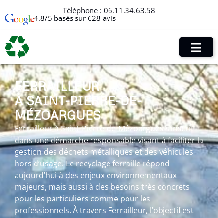
Téléphone :
06.11.34.63.58
4.8/5 basés sur 628 avis
FERRAILLEUR
À SAINT-PIERRE-DE-
MÉZOARGUES
Ferrailleur à Saint-Pierre-de-Mézoargues s’inscrit
dans une démarche responsable visant à faciliter la
gestion des déchets métalliques et des véhicules
hors d’usage. Le recyclage ferraille répond
aujourd’hui à des enjeux environnementaux
majeurs, mais aussi à des besoins très concrets
pour les particuliers comme pour les
professionnels. À travers Ferrailleur, l’objectif est