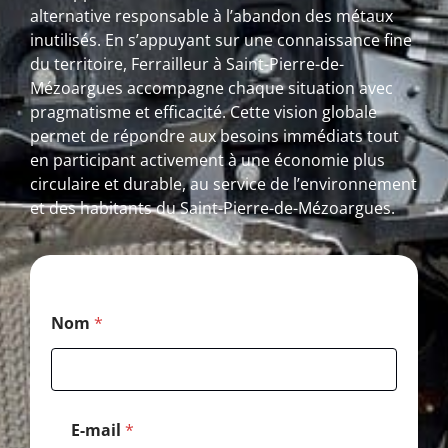
alternative responsable à l’abandon des métaux
inutilisés. En s’appuyant sur une connaissance fine
du territoire, Ferrailleur à Saint-Pierre-de-
Mézoargues accompagne chaque situation avec
pragmatisme et efficacité. Cette vision globale
permet de répondre aux besoins immédiats tout
en participant activement à une économie plus
circulaire et durable, au service de l’environnement
et des habitants du Saint-Pierre-de-Mézoargues.
T
Nom
*
é
l
é
p
h
o
E-mail
*
n