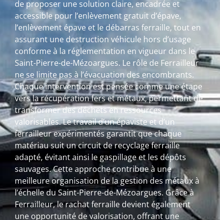
de proposer une solution claire, encadrée et
accessible pour l’enlèvement gratuit d’épave,
l’enlèvement épave et le débarras ferraille, tout en
assurant une destruction véhicule hors d’usage
conforme à la réglementation en vigueur dans le
Saint-Pierre-de-Mézoargues. Le rôle de Ferrailleur
ne se limite pas à l’évacuation des encombrants.
Chaque intervention est pensée comme une étape
vers la récupération fers et métaux, permettant de
transformer des déchets en ressources
valorisables. Le travail d’un épaviste et d’un
ferrailleur expérimentés garantit que chaque
matériau suit un circuit de recyclage ferraille
adapté, évitant ainsi le gaspillage et les dépôts
sauvages. Cette approche contribue à une
meilleure organisation de la gestion des métaux à
l’échelle du Saint-Pierre-de-Mézoargues. Grâce à
Ferrailleur, le rachat ferraille devient également
une opportunité de valorisation, offrant une