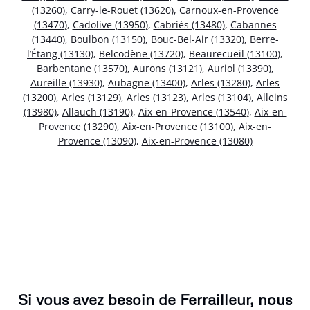
(13260)
,
Carry-le-Rouet (13620)
,
Carnoux-en-Provence
(13470)
,
Cadolive (13950)
,
Cabriès (13480)
,
Cabannes
(13440)
,
Boulbon (13150)
,
Bouc-Bel-Air (13320)
,
Berre-
l’Étang (13130)
,
Belcodène (13720)
,
Beaurecueil (13100)
,
Barbentane (13570)
,
Aurons (13121)
,
Auriol (13390)
,
Aureille (13930)
,
Aubagne (13400)
,
Arles (13280)
,
Arles
(13200)
,
Arles (13129)
,
Arles (13123)
,
Arles (13104)
,
Alleins
(13980)
,
Allauch (13190)
,
Aix-en-Provence (13540)
,
Aix-en-
Provence (13290)
,
Aix-en-Provence (13100)
,
Aix-en-
Provence (13090)
,
Aix-en-Provence (13080)
Si vous avez besoin de Ferrailleur, nous