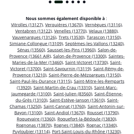
Nous sommes également disponible à
:
Vitrolles (13127)
,
Verquières (13670)
,
Vernègues (13116)
,
Ventabren (13122)
,
Venelles (13770)
,
Velaux (13880)
,
Vauvenargues (13126)
,
Trets (13530)
,
Tarascon (13150)
,
Simiane-Collongue (13109)
,
Septèmes-les-Vallons (13240)
,
Sénas (13560)
,
Sausset-les-Pins (13960)
,
Salon-de-
Provence (13661 AIR)
,
Salon-de-Provence (13300)
,
Saintes-
Maries-de-la-Mer (13460)
,
Saint-Victoret (13730)
,
Saint-
Victoret (13700)
,
Saint-Savournin (13119)
,
Saint-Rémy-de-
Provence (13210)
,
Saint-Pierre-de-Mézoargues (13150)
,
Saint-Paul-lès-Durance (13115)
,
Saint-Mitre-les-Remparts
(13920)
,
Saint-Martin-de-Crau (13310)
,
Saint-Marc-
Jaumegarde (13100)
,
Saint-Julien (83560)
,
Saint-Étienne-
du-Grès (13103)
,
Saint-Estève-Janson (13610)
,
Saint-
Chamas (13250)
,
Saint-Cannat (13760)
,
Saint-Antonin-sur-
Bayon (13100)
,
Saint-Andiol (13670)
,
Rousset (13790)
,
Roquevaire (13360)
,
Roquefort-la-Bédoule (13830)
,
Rognonas (13870)
,
Rognes (13840)
,
Rognac (13340)
,
Puyloubier (13114)
,
Port-Saint-Louis-du-Rhône (13230)
,