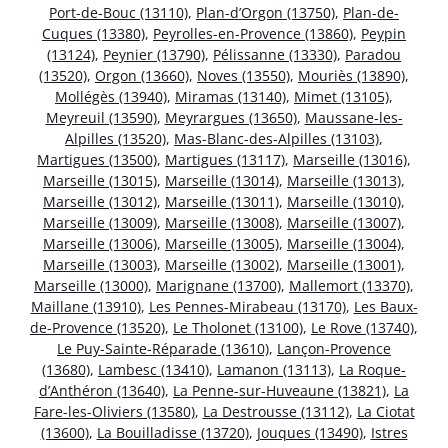
Port-de-Bouc (13110)
,
Plan-d’Orgon (13750)
,
Plan-de-
Cuques (13380)
,
Peyrolles-en-Provence (13860)
,
Peypin
(13124)
,
Peynier (13790)
,
Pélissanne (13330)
,
Paradou
(13520)
,
Orgon (13660)
,
Noves (13550)
,
Mouriès (13890)
,
Mollégès (13940)
,
Miramas (13140)
,
Mimet (13105)
,
Meyreuil (13590)
,
Meyrargues (13650)
,
Maussane-les-
Alpilles (13520)
,
Mas-Blanc-des-Alpilles (13103)
,
Martigues (13500)
,
Martigues (13117)
,
Marseille (13016)
,
Marseille (13015)
,
Marseille (13014)
,
Marseille (13013)
,
Marseille (13012)
,
Marseille (13011)
,
Marseille (13010)
,
Marseille (13009)
,
Marseille (13008)
,
Marseille (13007)
,
Marseille (13006)
,
Marseille (13005)
,
Marseille (13004)
,
Marseille (13003)
,
Marseille (13002)
,
Marseille (13001)
,
Marseille (13000)
,
Marignane (13700)
,
Mallemort (13370)
,
Maillane (13910)
,
Les Pennes-Mirabeau (13170)
,
Les Baux-
de-Provence (13520)
,
Le Tholonet (13100)
,
Le Rove (13740)
,
Le Puy-Sainte-Réparade (13610)
,
Lançon-Provence
(13680)
,
Lambesc (13410)
,
Lamanon (13113)
,
La Roque-
d’Anthéron (13640)
,
La Penne-sur-Huveaune (13821)
,
La
Fare-les-Oliviers (13580)
,
La Destrousse (13112)
,
La Ciotat
(13600)
,
La Bouilladisse (13720)
,
Jouques (13490)
,
Istres