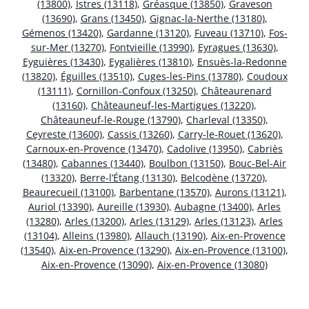
(13800)
,
Istres (13118)
,
Gréasque (13850)
,
Graveson
(13690)
,
Grans (13450)
,
Gignac-la-Nerthe (13180)
,
Gémenos (13420)
,
Gardanne (13120)
,
Fuveau (13710)
,
Fos-
sur-Mer (13270)
,
Fontvieille (13990)
,
Eyragues (13630)
,
Eyguières (13430)
,
Eygalières (13810)
,
Ensuès-la-Redonne
(13820)
,
Éguilles (13510)
,
Cuges-les-Pins (13780)
,
Coudoux
(13111)
,
Cornillon-Confoux (13250)
,
Châteaurenard
(13160)
,
Châteauneuf-les-Martigues (13220)
,
Châteauneuf-le-Rouge (13790)
,
Charleval (13350)
,
Ceyreste (13600)
,
Cassis (13260)
,
Carry-le-Rouet (13620)
,
Carnoux-en-Provence (13470)
,
Cadolive (13950)
,
Cabriès
(13480)
,
Cabannes (13440)
,
Boulbon (13150)
,
Bouc-Bel-Air
(13320)
,
Berre-l’Étang (13130)
,
Belcodène (13720)
,
Beaurecueil (13100)
,
Barbentane (13570)
,
Aurons (13121)
,
Auriol (13390)
,
Aureille (13930)
,
Aubagne (13400)
,
Arles
(13280)
,
Arles (13200)
,
Arles (13129)
,
Arles (13123)
,
Arles
(13104)
,
Alleins (13980)
,
Allauch (13190)
,
Aix-en-Provence
(13540)
,
Aix-en-Provence (13290)
,
Aix-en-Provence (13100)
,
Aix-en-Provence (13090)
,
Aix-en-Provence (13080)