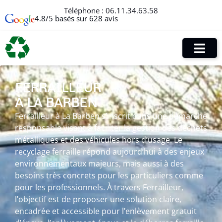
Téléphone :
06.11.34.63.58
4.8/5 basés sur 628 avis
FERRAILLEUR
À LA BARBEN
Ferrailleur à La Barben s’inscrit dans une démarche
responsable visant à faciliter la gestion des déchets
métalliques et des véhicules hors d’usage. Le
recyclage ferraille répond aujourd’hui à des enjeux
environnementaux majeurs, mais aussi à des
besoins très concrets pour les particuliers comme
pour les professionnels. À travers Ferrailleur,
l’objectif est de proposer une solution claire,
encadrée et accessible pour l’enlèvement gratuit