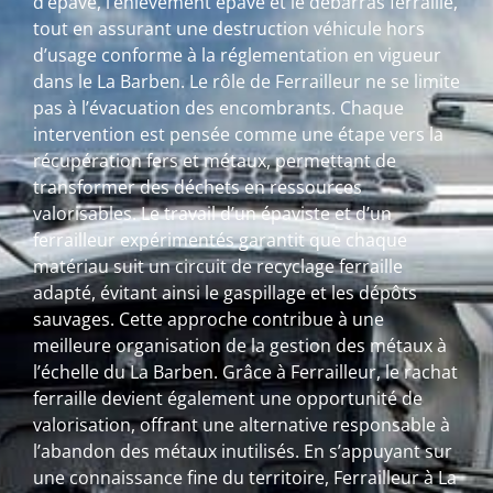
d’épave, l’enlèvement épave et le débarras ferraille,
tout en assurant une destruction véhicule hors
d’usage conforme à la réglementation en vigueur
dans le La Barben. Le rôle de Ferrailleur ne se limite
pas à l’évacuation des encombrants. Chaque
intervention est pensée comme une étape vers la
récupération fers et métaux, permettant de
transformer des déchets en ressources
valorisables. Le travail d’un épaviste et d’un
ferrailleur expérimentés garantit que chaque
matériau suit un circuit de recyclage ferraille
adapté, évitant ainsi le gaspillage et les dépôts
sauvages. Cette approche contribue à une
meilleure organisation de la gestion des métaux à
l’échelle du La Barben. Grâce à Ferrailleur, le rachat
ferraille devient également une opportunité de
valorisation, offrant une alternative responsable à
l’abandon des métaux inutilisés. En s’appuyant sur
une connaissance fine du territoire, Ferrailleur à La