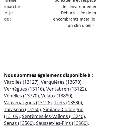
ponctuelle et respectueuse
équipemen
de l'environnement.
Servi
Débarrassée de mes
professio
encombrants métalliques en
votre
un clin d'œil !
éco
Nous sommes également disponible à
:
Vitrolles (13127)
,
Verquières (13670)
,
Vernègues (13116)
,
Ventabren (13122)
,
Venelles (13770)
,
Velaux (13880)
,
Vauvenargues (13126)
,
Trets (13530)
,
Tarascon (13150)
,
Simiane-Collongue
(13109)
,
Septèmes-les-Vallons (13240)
,
Sénas (13560)
,
Sausset-les-Pins (13960)
,