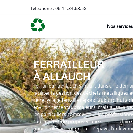
Téléphone :
06.11.34.63.58
Nos services
FERRAILLEUR
À ALLAUCH
Ferrailleur à Allauch s’inscrit dans une dém
faciliter la gestion des déchets métalliques 
Le recyclage ferraille répond aujourd’hui à d
environnementaux majeurs, mais aussi à des
les particuliers comme pour les professionnel
l’objectif est de proposer une solution claire
pour l’enlèvement gratuit d’épave, l’enlèvem