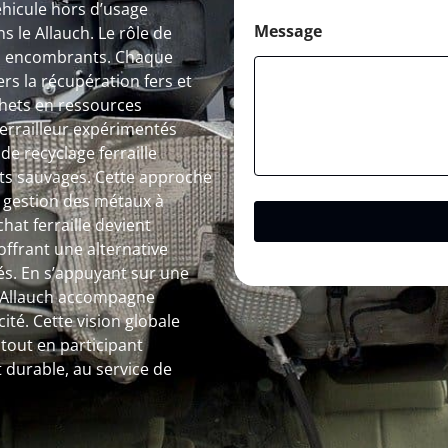
éhicule hors d’usage
Message
 le Allauch. Le rôle de
des encombrants. Chaque
s la récupération fers et
hets en ressources
 ferrailleur expérimentés
de recyclage ferraille
pôts sauvages. Cette approche
a gestion des métaux à
chat ferraille devient
ffrant une alternative
és. En s’appuyant sur une
 à Allauch accompagne
ité. Cette vision globale
out en participant
 durable, au service de
.