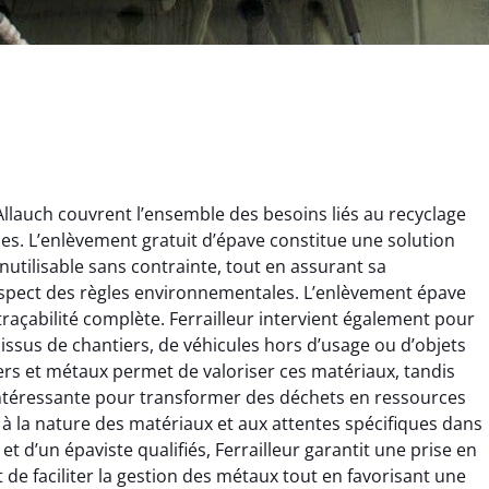
Allauch couvrent l’ensemble des besoins liés au recyclage
ques. L’enlèvement gratuit d’épave constitue une solution
nutilisable sans contrainte, tout en assurant sa
espect des règles environnementales. L’enlèvement épave
 traçabilité complète. Ferrailleur intervient également pour
x issus de chantiers, de véhicules hors d’usage ou d’objets
ginie Lambert
Jérôme Meunier
rs et métaux permet de valoriser ces matériaux, tandis
e intéressante pour transformer des déchets en ressources
6 février 2025
21 octobre 2024
 à la nature des matériaux et aux attentes spécifiques dans
 pour se débarrasser
Service de recyclage efficace
r et d’un épaviste qualifiés, Ferrailleur garantit une prise en
ux métaux ! Équipe
et écologique. Enlèvement
t de faciliter la gestion des métaux tout en favorisant une