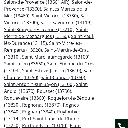
Salon-de-Provence (13661 AIR)
,
Salon-de-
Provence (13300)
,
Saintes-Maries-de-la-
Mer (13460)
,
Saint-Victoret (13730)
,
Saint-
Victoret (13700)
,
Saint-Savournin (13119)
,
Saint-Rémy-de-Provence (13210)
,
Saint-
Pierre-de-Mézoargues (13150)
,
Saint-Paul-
lès-Durance (13115)
,
Saint-Mitre-les-
Remparts (13920)
,
Saint-Martin-de-Crau
(13310)
,
Saint-Marc-Jaumegarde (13100)
,
Saint-Julien (83560)
,
Saint-Étienne-du-Grès
(13103)
,
Saint-Estève-Janson (13610)
,
Saint-
Chamas (13250)
,
Saint-Cannat (13760)
,
Saint-Antonin-sur-Bayon (13100)
,
Saint-
Andiol (13670)
,
Rousset (13790)
,
Roquevaire (13360)
,
Roquefort-la-Bédoule
(13830)
,
Rognonas (13870)
,
Rognes
(13840)
,
Rognac (13340)
,
Puyloubier
(13114)
,
Port-Saint-Louis-du-Rhône
(13230)
,
Port-de-Bouc (13110)
,
Plan-