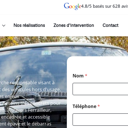
4.8/5 basés sur 628 avi
Nos réalisations
Zones d’intervention
Contact
Nom
*
arche responsable visant à
et des véhicules hors d’usage.
es enjeux
 besoins très concrets pour
Téléphone
*
s. À travers Ferrailleur,
, encadrée et accessible
ent épave et le débarras