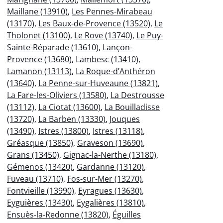
Maillane (13910)
,
Les Pennes-Mirabeau
(13170)
,
Les Baux-de-Provence (13520)
,
Le
Tholonet (13100)
,
Le Rove (13740)
,
Le Puy-
Sainte-Réparade (13610)
,
Lançon-
Provence (13680)
,
Lambesc (13410)
,
Lamanon (13113)
,
La Roque-d’Anthéron
(13640)
,
La Penne-sur-Huveaune (13821)
,
La Fare-les-Oliviers (13580)
,
La Destrousse
(13112)
,
La Ciotat (13600)
,
La Bouilladisse
(13720)
,
La Barben (13330)
,
Jouques
(13490)
,
Istres (13800)
,
Istres (13118)
,
Gréasque (13850)
,
Graveson (13690)
,
Grans (13450)
,
Gignac-la-Nerthe (13180)
,
Gémenos (13420)
,
Gardanne (13120)
,
Fuveau (13710)
,
Fos-sur-Mer (13270)
,
Fontvieille (13990)
,
Eyragues (13630)
,
Eyguières (13430)
,
Eygalières (13810)
,
Ensuès-la-Redonne (13820)
,
Éguilles