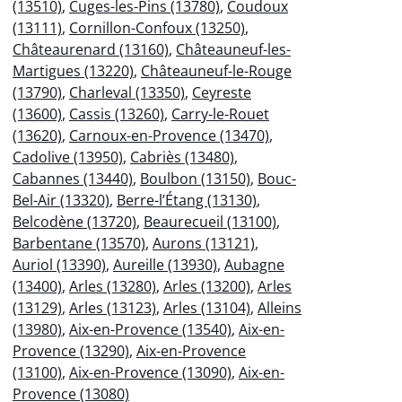
(13510)
,
Cuges-les-Pins (13780)
,
Coudoux
(13111)
,
Cornillon-Confoux (13250)
,
Châteaurenard (13160)
,
Châteauneuf-les-
Martigues (13220)
,
Châteauneuf-le-Rouge
(13790)
,
Charleval (13350)
,
Ceyreste
(13600)
,
Cassis (13260)
,
Carry-le-Rouet
(13620)
,
Carnoux-en-Provence (13470)
,
Cadolive (13950)
,
Cabriès (13480)
,
Cabannes (13440)
,
Boulbon (13150)
,
Bouc-
Bel-Air (13320)
,
Berre-l’Étang (13130)
,
Belcodène (13720)
,
Beaurecueil (13100)
,
Barbentane (13570)
,
Aurons (13121)
,
Auriol (13390)
,
Aureille (13930)
,
Aubagne
(13400)
,
Arles (13280)
,
Arles (13200)
,
Arles
(13129)
,
Arles (13123)
,
Arles (13104)
,
Alleins
(13980)
,
Aix-en-Provence (13540)
,
Aix-en-
Provence (13290)
,
Aix-en-Provence
(13100)
,
Aix-en-Provence (13090)
,
Aix-en-
Provence (13080)