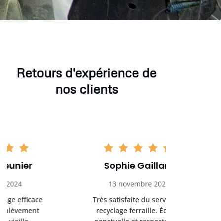
Retours d'expérience de
nos clients
Sophie Gaillard
Marc 
13 novembre 2024
8 déc
Très satisfaite du service de
Excellente 
recyclage ferraille. Équipe
recyclag