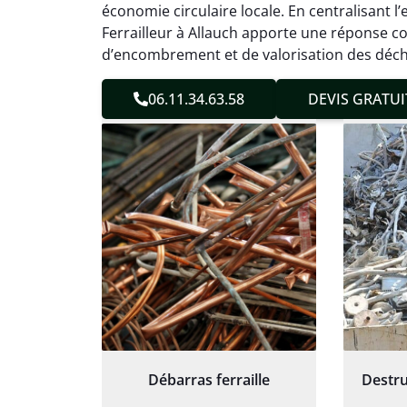
effica
économie circulaire locale. En centralisant l’
sans 
Ferrailleur à Allauch apporte une réponse c
Service
d’encombrement et de valorisation des déch
06.11.34.63.58
DEVIS GRATUI
Débarras ferraille
Destru