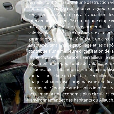
ferraille, tout en assurant une destruction v
conforme à la réglementation en vigueur dans
Ferrailleur ne se limite pas à l’évacuation 
intervention est pensée comme une étape ver
métaux, permettant de transformer des déc
valorisables. Le travail d’un épaviste et d’un
garantit que chaque matériau suit un circuit 
adapté, évitant ainsi le gaspillage et les dé
contribue à une meilleure organisation de l
l’échelle du Allauch. Grâce à Ferrailleur, le ra
également une opportunité de valorisation, o
responsable à l’abandon des métaux inutilis
connaissance fine du territoire, Ferrailleur
chaque situation avec pragmatisme et efficac
permet de répondre aux besoins immédiats t
activement à une économie plus circulaire et
l’environnement et des habitants du Allauch