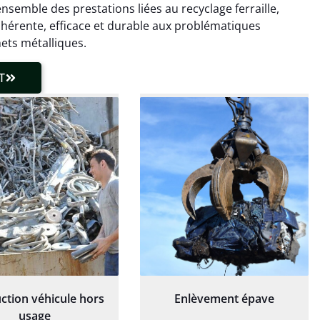
ce qui a tout enlevé
rapide de ma vieille
ensemble des prestations liées au recyclage ferraille,
laisser de traces.
chaudière et démarche
ohérente, efficace et durable aux problématiques
 client très réactif.
transparente. Je
ets métalliques.
recommande !
T
ction véhicule hors
Enlèvement épave
usage