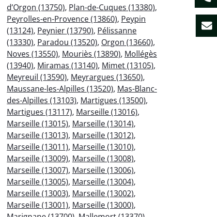
d’Orgon (13750)
,
Plan-de-Cuques (13380)
,
Peyrolles-en-Provence (13860)
,
Peypin
(13124)
,
Peynier (13790)
,
Pélissanne
(13330)
,
Paradou (13520)
,
Orgon (13660)
,
Noves (13550)
,
Mouriès (13890)
,
Mollégès
(13940)
,
Miramas (13140)
,
Mimet (13105)
,
Meyreuil (13590)
,
Meyrargues (13650)
,
Maussane-les-Alpilles (13520)
,
Mas-Blanc-
des-Alpilles (13103)
,
Martigues (13500)
,
Martigues (13117)
,
Marseille (13016)
,
Marseille (13015)
,
Marseille (13014)
,
Marseille (13013)
,
Marseille (13012)
,
Marseille (13011)
,
Marseille (13010)
,
Marseille (13009)
,
Marseille (13008)
,
Marseille (13007)
,
Marseille (13006)
,
Marseille (13005)
,
Marseille (13004)
,
Marseille (13003)
,
Marseille (13002)
,
Marseille (13001)
,
Marseille (13000)
,
Marignane (13700)
,
Mallemort (13370)
,