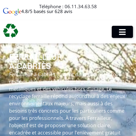
Téléphone :
06.11.34.63.58
4.8/5 basés sur 628 avis
FERRAILLEUR
À CABRIÈS
Ferrailleur à Cabriès s’inscrit dans une démarche
responsable visant à faciliter la gestion des déchets
métalliques et des véhicules hors d’usage. Le
recyclage ferraille répond aujourd’hui à des enjeux
environnementaux majeurs, mais aussi à des
besoins très concrets pour les particuliers comme
pour les professionnels. À travers Ferrailleur,
l’objectif est de proposer une solution claire,
encadrée et accessible pour l’enlèvement gratuit