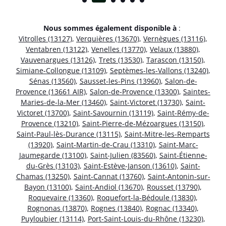
Nous sommes également disponible à
:
Vitrolles (13127)
,
Verquières (13670)
,
Vernègues (13116)
,
Ventabren (13122)
,
Venelles (13770)
,
Velaux (13880)
,
Vauvenargues (13126)
,
Trets (13530)
,
Tarascon (13150)
,
Simiane-Collongue (13109)
,
Septèmes-les-Vallons (13240)
,
Sénas (13560)
,
Sausset-les-Pins (13960)
,
Salon-de-
Provence (13661 AIR)
,
Salon-de-Provence (13300)
,
Saintes-
Maries-de-la-Mer (13460)
,
Saint-Victoret (13730)
,
Saint-
Victoret (13700)
,
Saint-Savournin (13119)
,
Saint-Rémy-de-
Provence (13210)
,
Saint-Pierre-de-Mézoargues (13150)
,
Saint-Paul-lès-Durance (13115)
,
Saint-Mitre-les-Remparts
(13920)
,
Saint-Martin-de-Crau (13310)
,
Saint-Marc-
Jaumegarde (13100)
,
Saint-Julien (83560)
,
Saint-Étienne-
du-Grès (13103)
,
Saint-Estève-Janson (13610)
,
Saint-
Chamas (13250)
,
Saint-Cannat (13760)
,
Saint-Antonin-sur-
Bayon (13100)
,
Saint-Andiol (13670)
,
Rousset (13790)
,
Roquevaire (13360)
,
Roquefort-la-Bédoule (13830)
,
Rognonas (13870)
,
Rognes (13840)
,
Rognac (13340)
,
Puyloubier (13114)
,
Port-Saint-Louis-du-Rhône (13230)
,