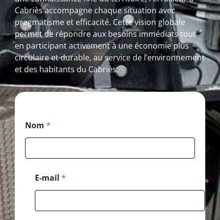
Cabriès accompagne chaque situation avec
pragmatisme et efficacité. Cette vision globale
permet de répondre aux besoins immédiats tout
en participant activement à une économie plus
circulaire et durable, au service de l’environnement
et des habitants du Cabriès.
*
Nom
*
C
o
d
e
*
E-mail
*