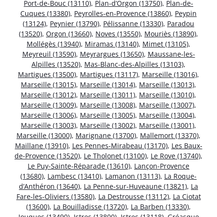
Port-de-Bouc (13110)
,
Plan-d’Orgon (13750)
,
Plan-de-
Cuques (13380)
,
Peyrolles-en-Provence (13860)
,
Peypin
(13124)
,
Peynier (13790)
,
Pélissanne (13330)
,
Paradou
(13520)
,
Orgon (13660)
,
Noves (13550)
,
Mouriès (13890)
,
Mollégès (13940)
,
Miramas (13140)
,
Mimet (13105)
,
Meyreuil (13590)
,
Meyrargues (13650)
,
Maussane-les-
Alpilles (13520)
,
Mas-Blanc-des-Alpilles (13103)
,
Martigues (13500)
,
Martigues (13117)
,
Marseille (13016)
,
Marseille (13015)
,
Marseille (13014)
,
Marseille (13013)
,
Marseille (13012)
,
Marseille (13011)
,
Marseille (13010)
,
Marseille (13009)
,
Marseille (13008)
,
Marseille (13007)
,
Marseille (13006)
,
Marseille (13005)
,
Marseille (13004)
,
Marseille (13003)
,
Marseille (13002)
,
Marseille (13001)
,
Marseille (13000)
,
Marignane (13700)
,
Mallemort (13370)
,
Maillane (13910)
,
Les Pennes-Mirabeau (13170)
,
Les Baux-
de-Provence (13520)
,
Le Tholonet (13100)
,
Le Rove (13740)
,
Le Puy-Sainte-Réparade (13610)
,
Lançon-Provence
(13680)
,
Lambesc (13410)
,
Lamanon (13113)
,
La Roque-
d’Anthéron (13640)
,
La Penne-sur-Huveaune (13821)
,
La
Fare-les-Oliviers (13580)
,
La Destrousse (13112)
,
La Ciotat
(13600)
,
La Bouilladisse (13720)
,
La Barben (13330)
,
Jouques (13490)
,
Istres (13800)
,
Istres (13118)
,
Gréasque