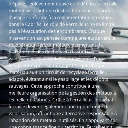
d’épave, l’enlèvement épave et le débarras ferraille,
tout en assurant une destruction véhicule hors
d’usage conforme à la réglementation en vigueur
dans le Cabriès. Le rôle de Ferrailleur ne se limite
pas à l’évacuation des encombrants. Chaque
intervention est pensée comme une étape vers la
récupération fers et métaux, permettant de
transformer des déchets en ressources
valorisables. Le travail d’un épaviste et d’un
ferrailleur expérimentés garantit que chaque
matériau suit un circuit de recyclage ferraille
adapté, évitant ainsi le gaspillage et les dépôts
sauvages. Cette approche contribue à une
meilleure organisation de la gestion des métaux à
l’échelle du Cabriès. Grâce à Ferrailleur, le rachat
ferraille devient également une opportunité de
valorisation, offrant une alternative responsable à
l’abandon des métaux inutilisés. En s’appuyant sur
une connaissance fine du territoire, Ferrailleur à