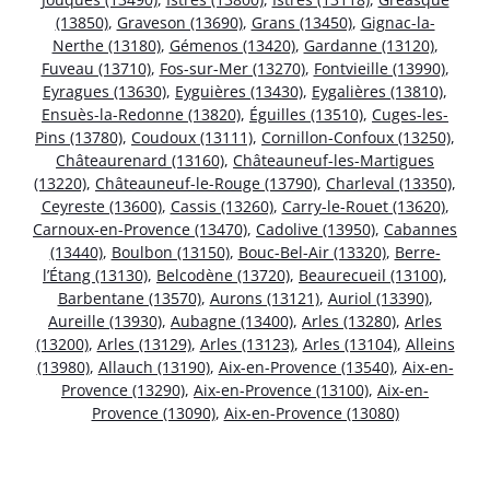
(13850)
,
Graveson (13690)
,
Grans (13450)
,
Gignac-la-
Nerthe (13180)
,
Gémenos (13420)
,
Gardanne (13120)
,
Fuveau (13710)
,
Fos-sur-Mer (13270)
,
Fontvieille (13990)
,
Eyragues (13630)
,
Eyguières (13430)
,
Eygalières (13810)
,
Ensuès-la-Redonne (13820)
,
Éguilles (13510)
,
Cuges-les-
Pins (13780)
,
Coudoux (13111)
,
Cornillon-Confoux (13250)
,
Châteaurenard (13160)
,
Châteauneuf-les-Martigues
(13220)
,
Châteauneuf-le-Rouge (13790)
,
Charleval (13350)
,
Ceyreste (13600)
,
Cassis (13260)
,
Carry-le-Rouet (13620)
,
Carnoux-en-Provence (13470)
,
Cadolive (13950)
,
Cabannes
(13440)
,
Boulbon (13150)
,
Bouc-Bel-Air (13320)
,
Berre-
l’Étang (13130)
,
Belcodène (13720)
,
Beaurecueil (13100)
,
Barbentane (13570)
,
Aurons (13121)
,
Auriol (13390)
,
Aureille (13930)
,
Aubagne (13400)
,
Arles (13280)
,
Arles
(13200)
,
Arles (13129)
,
Arles (13123)
,
Arles (13104)
,
Alleins
(13980)
,
Allauch (13190)
,
Aix-en-Provence (13540)
,
Aix-en-
Provence (13290)
,
Aix-en-Provence (13100)
,
Aix-en-
Provence (13090)
,
Aix-en-Provence (13080)