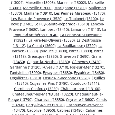
(13004)
,
Marseille (13003)
,
Marseille (13002)
,
Marseille
(13001)
,
Marseille (13000)
,
Marignane (13700)
,
Mallemort
(13370)
,
Maillane (13910)
,
Les Pennes-Mirabeau (13170)
,
Les Baux-de-Provence (13520)
,
Le Tholonet (13100)
,
Le
Rove (13740)
,
Le Puy-Sainte-Réparade (13610)
,
Lançon-
Provence (13680)
,
Lambesc (13410)
,
Lamanon (13113)
,
La
Roque-d’Anthéron (13640)
,
La Penne-sur-Huveaune
(13821)
,
La Fare-les-Oliviers (13580)
,
La Destrousse
(13112)
,
La Ciotat (13600)
,
La Bouilladisse (13720)
,
La
Barben (13330)
,
Jouques (13490)
,
Istres (13800)
,
Istres
(13118)
,
Gréasque (13850)
,
Graveson (13690)
,
Grans
(13450)
,
Gignac-la-Nerthe (13180)
,
Gémenos (13420)
,
Gardanne (13120)
,
Fuveau (13710)
,
Fos-sur-Mer (13270)
,
Fontvieille (13990)
,
Eyragues (13630)
,
Eyguières (13430)
,
Eygalières (13810)
,
Ensuès-la-Redonne (13820)
,
Éguilles
(13510)
,
Cuges-les-Pins (13780)
,
Coudoux (13111)
,
Cornillon-Confoux (13250)
,
Châteaurenard (13160)
,
Châteauneuf-les-Martigues (13220)
,
Châteauneuf-le-
Rouge (13790)
,
Charleval (13350)
,
Ceyreste (13600)
,
Cassis
(13260)
,
Carry-le-Rouet (13620)
,
Carnoux-en-Provence
(13470)
,
Cadolive (13950)
,
Cabriès (13480)
,
Cabannes