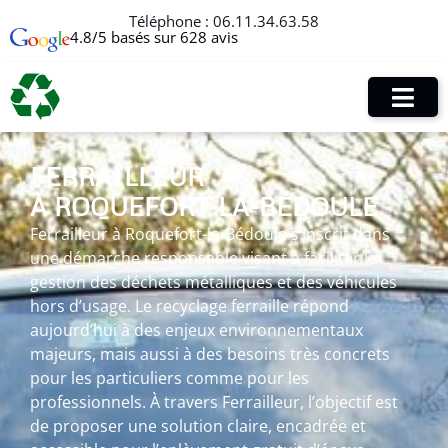
Téléphone :
06.11.34.63.58
4.8/5 basés sur 628 avis
FERRAILLEUR
À ROQUEFORT-LA-BÉDOULE
Ferrailleur à Roquefort-la-Bédoule s’inscrit dans
une démarche responsable visant à faciliter la
gestion des déchets métalliques et des véhicules
hors d’usage. Le recyclage ferraille répond
aujourd’hui à des enjeux environnementaux
majeurs, mais aussi à des besoins très concrets
pour les particuliers comme pour les
professionnels. À travers Ferrailleur, l’objectif est
de proposer une solution claire, encadrée et