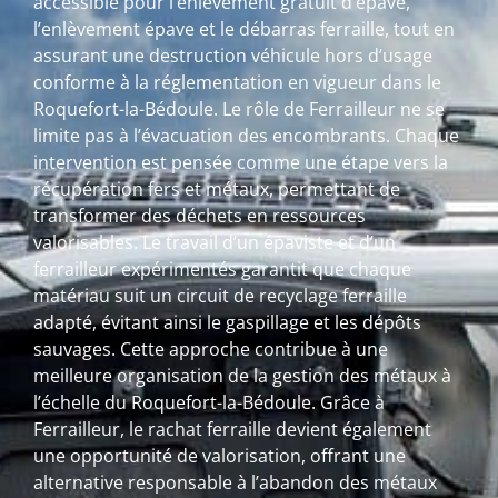
accessible pour l’enlèvement gratuit d’épave,
l’enlèvement épave et le débarras ferraille, tout en
assurant une destruction véhicule hors d’usage
conforme à la réglementation en vigueur dans le
Roquefort-la-Bédoule. Le rôle de Ferrailleur ne se
limite pas à l’évacuation des encombrants. Chaque
intervention est pensée comme une étape vers la
récupération fers et métaux, permettant de
transformer des déchets en ressources
valorisables. Le travail d’un épaviste et d’un
ferrailleur expérimentés garantit que chaque
matériau suit un circuit de recyclage ferraille
adapté, évitant ainsi le gaspillage et les dépôts
sauvages. Cette approche contribue à une
meilleure organisation de la gestion des métaux à
l’échelle du Roquefort-la-Bédoule. Grâce à
Ferrailleur, le rachat ferraille devient également
une opportunité de valorisation, offrant une
alternative responsable à l’abandon des métaux