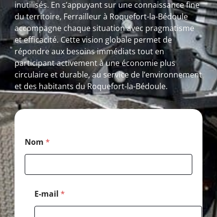
inutilisés. En s’appuyant sur une connaissance fine
du territoire, Ferrailleur à Roquefort-la-Bédoule
accompagne chaque situation avec pragmatisme
et efficacité. Cette vision globale permet de
répondre aux besoins immédiats tout en
participant activement à une économie plus
circulaire et durable, au service de l’environnement
et des habitants du Roquefort-la-Bédoule.
*
Nom
*
*
P
o
s
t
a
E-mail
*
l