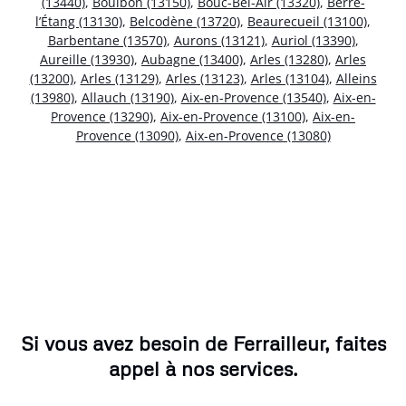
(13440)
,
Boulbon (13150)
,
Bouc-Bel-Air (13320)
,
Berre-
l’Étang (13130)
,
Belcodène (13720)
,
Beaurecueil (13100)
,
Barbentane (13570)
,
Aurons (13121)
,
Auriol (13390)
,
Aureille (13930)
,
Aubagne (13400)
,
Arles (13280)
,
Arles
(13200)
,
Arles (13129)
,
Arles (13123)
,
Arles (13104)
,
Alleins
(13980)
,
Allauch (13190)
,
Aix-en-Provence (13540)
,
Aix-en-
Provence (13290)
,
Aix-en-Provence (13100)
,
Aix-en-
Provence (13090)
,
Aix-en-Provence (13080)
Si vous avez besoin de Ferrailleur, faites
appel à nos services.