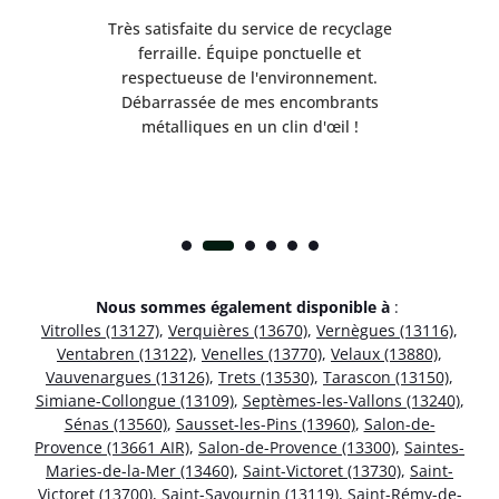
Très satisfaite du service de recyclage
Exc
e ma
ferraille. Équipe ponctuelle et
respectueuse de l'environnement.
!
Débarrassée de mes encombrants
métalliques en un clin d'œil !
Nous sommes également disponible à
:
Vitrolles (13127)
,
Verquières (13670)
,
Vernègues (13116)
,
Ventabren (13122)
,
Venelles (13770)
,
Velaux (13880)
,
Vauvenargues (13126)
,
Trets (13530)
,
Tarascon (13150)
,
Simiane-Collongue (13109)
,
Septèmes-les-Vallons (13240)
,
Sénas (13560)
,
Sausset-les-Pins (13960)
,
Salon-de-
Provence (13661 AIR)
,
Salon-de-Provence (13300)
,
Saintes-
Maries-de-la-Mer (13460)
,
Saint-Victoret (13730)
,
Saint-
Victoret (13700)
,
Saint-Savournin (13119)
,
Saint-Rémy-de-