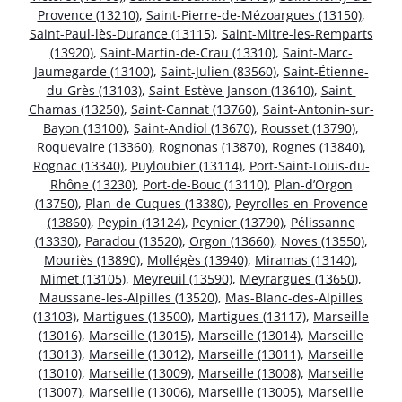
Provence (13210)
,
Saint-Pierre-de-Mézoargues (13150)
,
Saint-Paul-lès-Durance (13115)
,
Saint-Mitre-les-Remparts
(13920)
,
Saint-Martin-de-Crau (13310)
,
Saint-Marc-
Jaumegarde (13100)
,
Saint-Julien (83560)
,
Saint-Étienne-
du-Grès (13103)
,
Saint-Estève-Janson (13610)
,
Saint-
Chamas (13250)
,
Saint-Cannat (13760)
,
Saint-Antonin-sur-
Bayon (13100)
,
Saint-Andiol (13670)
,
Rousset (13790)
,
Roquevaire (13360)
,
Rognonas (13870)
,
Rognes (13840)
,
Rognac (13340)
,
Puyloubier (13114)
,
Port-Saint-Louis-du-
Rhône (13230)
,
Port-de-Bouc (13110)
,
Plan-d’Orgon
(13750)
,
Plan-de-Cuques (13380)
,
Peyrolles-en-Provence
(13860)
,
Peypin (13124)
,
Peynier (13790)
,
Pélissanne
(13330)
,
Paradou (13520)
,
Orgon (13660)
,
Noves (13550)
,
Mouriès (13890)
,
Mollégès (13940)
,
Miramas (13140)
,
Mimet (13105)
,
Meyreuil (13590)
,
Meyrargues (13650)
,
Maussane-les-Alpilles (13520)
,
Mas-Blanc-des-Alpilles
(13103)
,
Martigues (13500)
,
Martigues (13117)
,
Marseille
(13016)
,
Marseille (13015)
,
Marseille (13014)
,
Marseille
(13013)
,
Marseille (13012)
,
Marseille (13011)
,
Marseille
(13010)
,
Marseille (13009)
,
Marseille (13008)
,
Marseille
(13007)
,
Marseille (13006)
,
Marseille (13005)
,
Marseille