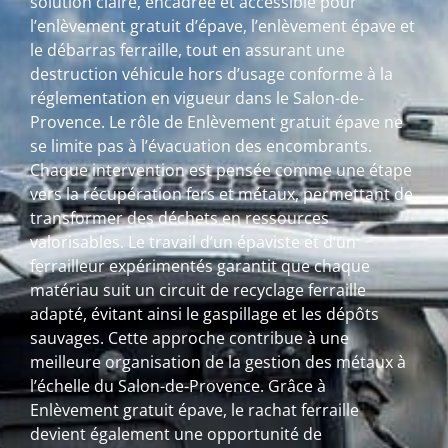
solution claire, encadrée et accessible pour
l’enlèvement gratuit d’épave, l’enlèvement épave et
le débarras ferraille, tout en assurant une
destruction véhicule hors d’usage conforme à la
réglementation en vigueur dans le Salon-de-
Provence. Le rôle de Enlèvement gratuit épave ne
se limite pas à l’évacuation des encombrants.
Chaque intervention est pensée comme une étape
vers la récupération fers et métaux, permettant de
transformer des déchets en ressources
valorisables. Le travail d’un épaviste et d’un
ferrailleur expérimentés garantit que chaque
matériau suit un circuit de recyclage ferraille
adapté, évitant ainsi le gaspillage et les dépôts
sauvages. Cette approche contribue à une
meilleure organisation de la gestion des métaux à
l’échelle du Salon-de-Provence. Grâce à
Enlèvement gratuit épave, le rachat ferraille
devient également une opportunité de