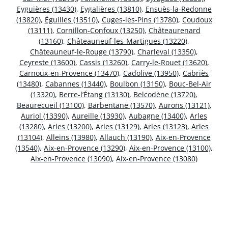
Eyguières (13430)
,
Eygalières (13810)
,
Ensuès-la-Redonne
(13820)
,
Éguilles (13510)
,
Cuges-les-Pins (13780)
,
Coudoux
(13111)
,
Cornillon-Confoux (13250)
,
Châteaurenard
(13160)
,
Châteauneuf-les-Martigues (13220)
,
Châteauneuf-le-Rouge (13790)
,
Charleval (13350)
,
Ceyreste (13600)
,
Cassis (13260)
,
Carry-le-Rouet (13620)
,
Carnoux-en-Provence (13470)
,
Cadolive (13950)
,
Cabriès
(13480)
,
Cabannes (13440)
,
Boulbon (13150)
,
Bouc-Bel-Air
(13320)
,
Berre-l’Étang (13130)
,
Belcodène (13720)
,
Beaurecueil (13100)
,
Barbentane (13570)
,
Aurons (13121)
,
Auriol (13390)
,
Aureille (13930)
,
Aubagne (13400)
,
Arles
(13280)
,
Arles (13200)
,
Arles (13129)
,
Arles (13123)
,
Arles
(13104)
,
Alleins (13980)
,
Allauch (13190)
,
Aix-en-Provence
(13540)
,
Aix-en-Provence (13290)
,
Aix-en-Provence (13100)
,
Aix-en-Provence (13090)
,
Aix-en-Provence (13080)