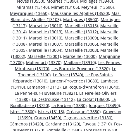
Noves (13550)
,
Mouriès (13890)
,
Mollégès (13940)
,
Miramas (13140)
,
Mimet (13105)
,
Meyreuil (13590)
,
Meyrargues (13650)
,
Maussane-les-Alpilles (13520)
,
Mas-
Blanc-des-Alpilles (13103)
,
Martigues (13500)
,
Martigues
(13117)
,
Marseille (13016)
,
Marseille (13015)
,
Marseille
(13014)
,
Marseille (13013)
,
Marseille (13012)
,
Marseille
(13011)
,
Marseille (13010)
,
Marseille (13009)
,
Marseille
(13008)
,
Marseille (13007)
,
Marseille (13006)
,
Marseille
(13005)
,
Marseille (13004)
,
Marseille (13003)
,
Marseille
(13002)
,
Marseille (13001)
,
Marseille (13000)
,
Marignane
(13700)
,
Mallemort (13370)
,
Maillane (13910)
,
Les Pennes-
Mirabeau (13170)
,
Les Baux-de-Provence (13520)
,
Le
Tholonet (13100)
,
Le Rove (13740)
,
Le Puy-Sainte-
Réparade (13610)
,
Lançon-Provence (13680)
,
Lambesc
(13410)
,
Lamanon (13113)
,
La Roque-d’Anthéron (13640)
,
La Penne-sur-Huveaune (13821)
,
La Fare-les-Oliviers
(13580)
,
La Destrousse (13112)
,
La Ciotat (13600)
,
La
Bouilladisse (13720)
,
La Barben (13330)
,
Jouques (13490)
,
Istres (13800)
,
Istres (13118)
,
Gréasque (13850)
,
Graveson
(13690)
,
Grans (13450)
,
Gignac-la-Nerthe (13180)
,
Gémenos (13420)
,
Gardanne (13120)
,
Fuveau (13710)
,
Fos-
sur-Mer (13270)
,
Fontvieille (13990)
,
Eyragues (13630)
,