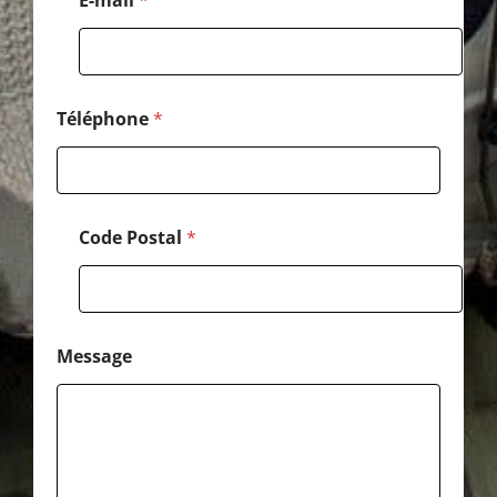
P
o
s
t
a
l
Téléphone
*
Code Postal
*
Message