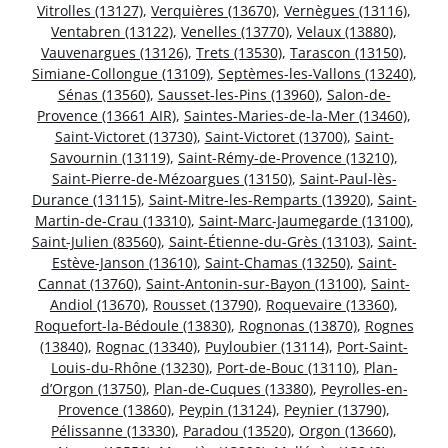
Vitrolles (13127)
,
Verquières (13670)
,
Vernègues (13116)
,
Ventabren (13122)
,
Venelles (13770)
,
Velaux (13880)
,
Vauvenargues (13126)
,
Trets (13530)
,
Tarascon (13150)
,
Simiane-Collongue (13109)
,
Septèmes-les-Vallons (13240)
,
Sénas (13560)
,
Sausset-les-Pins (13960)
,
Salon-de-
Provence (13661 AIR)
,
Saintes-Maries-de-la-Mer (13460)
,
Saint-Victoret (13730)
,
Saint-Victoret (13700)
,
Saint-
Savournin (13119)
,
Saint-Rémy-de-Provence (13210)
,
Saint-Pierre-de-Mézoargues (13150)
,
Saint-Paul-lès-
Durance (13115)
,
Saint-Mitre-les-Remparts (13920)
,
Saint-
Martin-de-Crau (13310)
,
Saint-Marc-Jaumegarde (13100)
,
Saint-Julien (83560)
,
Saint-Étienne-du-Grès (13103)
,
Saint-
Estève-Janson (13610)
,
Saint-Chamas (13250)
,
Saint-
Cannat (13760)
,
Saint-Antonin-sur-Bayon (13100)
,
Saint-
Andiol (13670)
,
Rousset (13790)
,
Roquevaire (13360)
,
Roquefort-la-Bédoule (13830)
,
Rognonas (13870)
,
Rognes
(13840)
,
Rognac (13340)
,
Puyloubier (13114)
,
Port-Saint-
Louis-du-Rhône (13230)
,
Port-de-Bouc (13110)
,
Plan-
d’Orgon (13750)
,
Plan-de-Cuques (13380)
,
Peyrolles-en-
Provence (13860)
,
Peypin (13124)
,
Peynier (13790)
,
Pélissanne (13330)
,
Paradou (13520)
,
Orgon (13660)
,