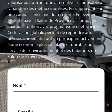
valorisation, offrant une alternative responsable à
l’abandon des métaux inutilisés. En s’appuyant sur
une connaissance fine du territoire, Enlèvement
gratuit épave à Salon-de-Provence accompagne
chaque situation avec pragmatisme et efficacité.
Cette vision globale permet de répondre aux
besoins immédiats tout en participant activement
à une économie plus circulaire et durable, au
service de l’environnement et des habitants du
Salon-de-Provence.
*
Nom
*
P
o
s
t
a
l
E-mail
*