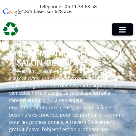
Téléphone :
06.11.34.63.58
4.8/5 basés sur 628 avis
ENLÈVEMENT GRATUIT ÉPAVE
À SALON-DE-PROVENCE
Enlèvement gratuit épave à Salon-de-Provence
s’inscrit dans une démarche responsable visant à
faciliter la gestion des déchets métalliques et des
véhicules hors d’usage. Le recyclage ferraille
répond aujourd’hui à des enjeux
environnementaux majeurs, mais aussi à des
besoins très concrets pour les particuliers comme
pour les professionnels. À travers Enlèvement
gratuit épave, l’objectif est de proposer une