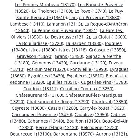
Les Pennes-Mirabeau (13170)
,
Les Baux-de-Provence
(13520)
,
Le Tholonet (13100)
,
Le Rove (13740)
,
Le Puy-
Sainte-Réparade (13610)
,
Lançon-Provence (13680)
,
Lambesc (13410)
,
Lamanon (13113)
,
La Roque-d’Anthéron
(13640)
,
La Penne-sur-Huveaune (13821)
,
La Fare-les-
Oliviers (13580)
,
La Destrousse (13112)
,
La Ciotat (13600)
,
La Bouilladisse (13720)
,
La Barben (13330)
,
Jouques
(13490)
,
Istres (13800)
,
Istres (13118)
,
Gréasque (13850)
,
Graveson (13690)
,
Grans (13450)
,
Gignac-la-Nerthe
(13180)
,
Gémenos (13420)
,
Gardanne (13120)
,
Fuveau
(13710)
,
Fos-sur-Mer (13270)
,
Fontvieille (13990)
,
Eyragues
(13630)
,
Eyguières (13430)
,
Eygalières (13810)
,
Ensuès-la-
Redonne (13820)
,
Éguilles (13510)
,
Cuges-les-Pins (13780)
,
Coudoux (13111)
,
Cornillon-Confoux (13250)
,
Châteaurenard (13160)
,
Châteauneuf-les-Martigues
(13220)
,
Châteauneuf-le-Rouge (13790)
,
Charleval (13350)
,
Ceyreste (13600)
,
Cassis (13260)
,
Carry-le-Rouet (13620)
,
Carnoux-en-Provence (13470)
,
Cadolive (13950)
,
Cabriès
(13480)
,
Cabannes (13440)
,
Boulbon (13150)
,
Bouc-Bel-Air
(13320)
,
Berre-l’Étang (13130)
,
Belcodène (13720)
,
Beaurecueil (13100)
,
Barbentane (13570)
,
Aurons (13121)
,