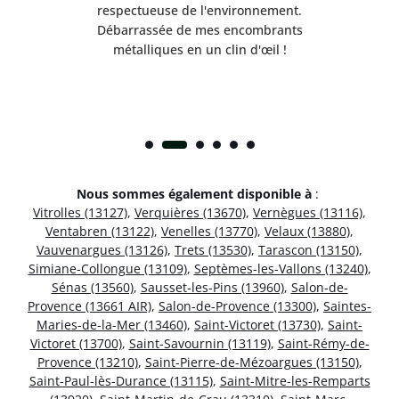
respectueuse de l'environnement.
!
Débarrassée de mes encombrants
métalliques en un clin d'œil !
Nous sommes également disponible à
:
Vitrolles (13127)
,
Verquières (13670)
,
Vernègues (13116)
,
Ventabren (13122)
,
Venelles (13770)
,
Velaux (13880)
,
Vauvenargues (13126)
,
Trets (13530)
,
Tarascon (13150)
,
Simiane-Collongue (13109)
,
Septèmes-les-Vallons (13240)
,
Sénas (13560)
,
Sausset-les-Pins (13960)
,
Salon-de-
Provence (13661 AIR)
,
Salon-de-Provence (13300)
,
Saintes-
Maries-de-la-Mer (13460)
,
Saint-Victoret (13730)
,
Saint-
Victoret (13700)
,
Saint-Savournin (13119)
,
Saint-Rémy-de-
Provence (13210)
,
Saint-Pierre-de-Mézoargues (13150)
,
Saint-Paul-lès-Durance (13115)
,
Saint-Mitre-les-Remparts