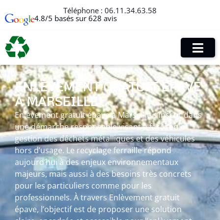
Téléphone :
06.11.34.63.58
4.8/5 basés sur 628 avis
ENLÈVEMENT GRATUIT ÉPAVE
À MARSEILLE
Enlèvement gratuit épave à Marseille s’inscrit dans
une démarche responsable visant à faciliter la
gestion des déchets métalliques et des véhicules
hors d’usage. Le recyclage ferraille répond
aujourd’hui à des enjeux environnementaux
majeurs, mais aussi à des besoins très concrets
pour les particuliers comme pour les
professionnels. À travers Enlèvement gratuit
épave, l’objectif est de proposer une solution