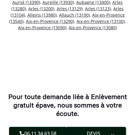
Auriol (13390)
,
Aureille (13930)
,
Aubagne (13400)
,
Arles
(13280)
,
Arles (13200)
,
Arles (13129)
,
Arles (13123)
,
Arles
(13104)
,
Alleins (13980)
,
Allauch (13190)
,
Aix-en-Provence
(13540)
,
Aix-en-Provence (13290)
,
Aix-en-Provence (13100)
,
Aix-en-Provence (13090)
,
Aix-en-Provence (13080)
Pour toute demande liée à Enlèvement
gratuit épave, nous sommes à votre
écoute.
06.11.34.63.58
DEVIS