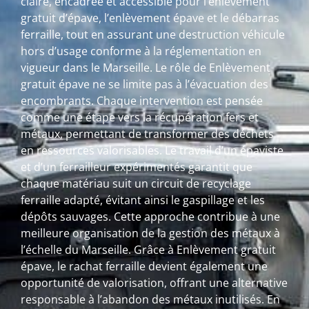
claire, encadrée et accessible pour l’enlèvement
gratuit d’épave, l’enlèvement épave et le débarras
ferraille, tout en assurant une destruction véhicule
hors d’usage conforme à la réglementation en
vigueur dans le Marseille. Le rôle de Enlèvement
gratuit épave ne se limite pas à l’évacuation des
encombrants. Chaque intervention est pensée
comme une étape vers la récupération fers et
métaux, permettant de transformer des déchets
en ressources valorisables. Le travail d’un épaviste
et d’un ferrailleur expérimentés garantit que
chaque matériau suit un circuit de recyclage
ferraille adapté, évitant ainsi le gaspillage et les
dépôts sauvages. Cette approche contribue à une
meilleure organisation de la gestion des métaux à
l’échelle du Marseille. Grâce à Enlèvement gratuit
épave, le rachat ferraille devient également une
opportunité de valorisation, offrant une alternative
responsable à l’abandon des métaux inutilisés. En