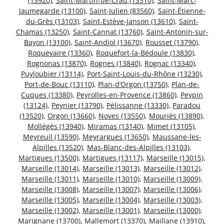
(13920)
,
Saint-Martin-de-Crau (13310)
,
Saint-Marc-
Jaumegarde (13100)
,
Saint-Julien (83560)
,
Saint-Étienne-
du-Grès (13103)
,
Saint-Estève-Janson (13610)
,
Saint-
Chamas (13250)
,
Saint-Cannat (13760)
,
Saint-Antonin-sur-
Bayon (13100)
,
Saint-Andiol (13670)
,
Rousset (13790)
,
Roquevaire (13360)
,
Roquefort-la-Bédoule (13830)
,
Rognonas (13870)
,
Rognes (13840)
,
Rognac (13340)
,
Puyloubier (13114)
,
Port-Saint-Louis-du-Rhône (13230)
,
Port-de-Bouc (13110)
,
Plan-d’Orgon (13750)
,
Plan-de-
Cuques (13380)
,
Peyrolles-en-Provence (13860)
,
Peypin
(13124)
,
Peynier (13790)
,
Pélissanne (13330)
,
Paradou
(13520)
,
Orgon (13660)
,
Noves (13550)
,
Mouriès (13890)
,
Mollégès (13940)
,
Miramas (13140)
,
Mimet (13105)
,
Meyreuil (13590)
,
Meyrargues (13650)
,
Maussane-les-
Alpilles (13520)
,
Mas-Blanc-des-Alpilles (13103)
,
Martigues (13500)
,
Martigues (13117)
,
Marseille (13015)
,
Marseille (13014)
,
Marseille (13013)
,
Marseille (13012)
,
Marseille (13011)
,
Marseille (13010)
,
Marseille (13009)
,
Marseille (13008)
,
Marseille (13007)
,
Marseille (13006)
,
Marseille (13005)
,
Marseille (13004)
,
Marseille (13003)
,
Marseille (13002)
,
Marseille (13001)
,
Marseille (13000)
,
Marignane (13700)
,
Mallemort (13370)
,
Maillane (13910)
,