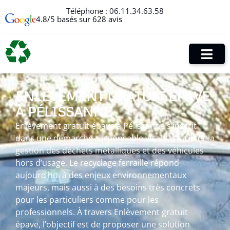
Téléphone :
06.11.34.63.58
4.8/5 basés sur 628 avis
ENLÈVEMENT GRATUIT ÉPAVE
À PÉLISSANNE
Enlèvement gratuit épave à Pélissanne s’inscrit
dans une démarche responsable visant à faciliter la
gestion des déchets métalliques et des véhicules
hors d’usage. Le recyclage ferraille répond
aujourd’hui à des enjeux environnementaux
majeurs, mais aussi à des besoins très concrets
pour les particuliers comme pour les
professionnels. À travers Enlèvement gratuit
épave, l’objectif est de proposer une solution