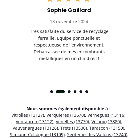
Sophie Gaillard
13 novembre 2024
Très satisfaite du service de recyclage
Exc
e ma
ferraille. Équipe ponctuelle et
respectueuse de l'environnement.
!
Débarrassée de mes encombrants
métalliques en un clin d'œil !
Nous sommes également disponible à
:
Vitrolles (13127)
,
Verquières (13670)
,
Vernègues (13116)
,
Ventabren (13122)
,
Venelles (13770)
,
Velaux (13880)
,
Vauvenargues (13126)
,
Trets (13530)
,
Tarascon (13150)
,
Simiane-Collongue (13109)
,
Septèmes-les-Vallons (13240)
,