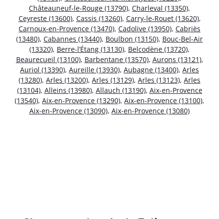
Châteauneuf-le-Rouge (13790)
,
Charleval (13350)
,
Ceyreste (13600)
,
Cassis (13260)
,
Carry-le-Rouet (13620)
,
Carnoux-en-Provence (13470)
,
Cadolive (13950)
,
Cabriès
(13480)
,
Cabannes (13440)
,
Boulbon (13150)
,
Bouc-Bel-Air
(13320)
,
Berre-l’Étang (13130)
,
Belcodène (13720)
,
Beaurecueil (13100)
,
Barbentane (13570)
,
Aurons (13121)
,
Auriol (13390)
,
Aureille (13930)
,
Aubagne (13400)
,
Arles
(13280)
,
Arles (13200)
,
Arles (13129)
,
Arles (13123)
,
Arles
(13104)
,
Alleins (13980)
,
Allauch (13190)
,
Aix-en-Provence
(13540)
,
Aix-en-Provence (13290)
,
Aix-en-Provence (13100)
,
Aix-en-Provence (13090)
,
Aix-en-Provence (13080)