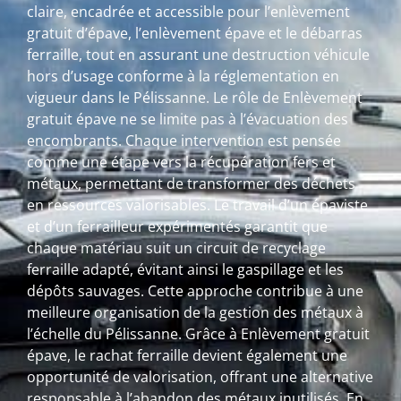
claire, encadrée et accessible pour l’enlèvement
gratuit d’épave, l’enlèvement épave et le débarras
ferraille, tout en assurant une destruction véhicule
hors d’usage conforme à la réglementation en
vigueur dans le Pélissanne. Le rôle de Enlèvement
gratuit épave ne se limite pas à l’évacuation des
encombrants. Chaque intervention est pensée
comme une étape vers la récupération fers et
métaux, permettant de transformer des déchets
en ressources valorisables. Le travail d’un épaviste
et d’un ferrailleur expérimentés garantit que
chaque matériau suit un circuit de recyclage
ferraille adapté, évitant ainsi le gaspillage et les
dépôts sauvages. Cette approche contribue à une
meilleure organisation de la gestion des métaux à
l’échelle du Pélissanne. Grâce à Enlèvement gratuit
épave, le rachat ferraille devient également une
opportunité de valorisation, offrant une alternative
responsable à l’abandon des métaux inutilisés. En