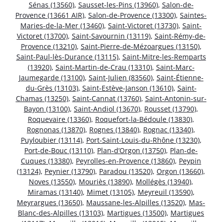
Sénas (13560)
,
Sausset-les-Pins (13960)
,
Salon-de-
Provence (13661 AIR)
,
Salon-de-Provence (13300)
,
Saintes-
Maries-de-la-Mer (13460)
,
Saint-Victoret (13730)
,
Saint-
Victoret (13700)
,
Saint-Savournin (13119)
,
Saint-Rémy-de-
Provence (13210)
,
Saint-Pierre-de-Mézoargues (13150)
,
Saint-Paul-lès-Durance (13115)
,
Saint-Mitre-les-Remparts
(13920)
,
Saint-Martin-de-Crau (13310)
,
Saint-Marc-
Jaumegarde (13100)
,
Saint-Julien (83560)
,
Saint-Étienne-
du-Grès (13103)
,
Saint-Estève-Janson (13610)
,
Saint-
Chamas (13250)
,
Saint-Cannat (13760)
,
Saint-Antonin-sur-
Bayon (13100)
,
Saint-Andiol (13670)
,
Rousset (13790)
,
Roquevaire (13360)
,
Roquefort-la-Bédoule (13830)
,
Rognonas (13870)
,
Rognes (13840)
,
Rognac (13340)
,
Puyloubier (13114)
,
Port-Saint-Louis-du-Rhône (13230)
,
Port-de-Bouc (13110)
,
Plan-d’Orgon (13750)
,
Plan-de-
Cuques (13380)
,
Peyrolles-en-Provence (13860)
,
Peypin
(13124)
,
Peynier (13790)
,
Paradou (13520)
,
Orgon (13660)
,
Noves (13550)
,
Mouriès (13890)
,
Mollégès (13940)
,
Miramas (13140)
,
Mimet (13105)
,
Meyreuil (13590)
,
Meyrargues (13650)
,
Maussane-les-Alpilles (13520)
,
Mas-
Blanc-des-Alpilles (13103)
,
Martigues (13500)
,
Martigues