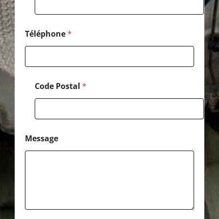
l
P
o
s
Téléphone
*
t
a
l
Code Postal
*
Message