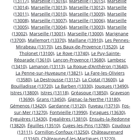
(13117)
,
Marseille (13016)
,
Marseille (13015)
,
Marseille
(13014)
,
Marseille (13013)
,
Marseille (13012)
,
Marseille
(13011)
,
Marseille (13010)
,
Marseille (13009)
,
Marseille
(13008)
,
Marseille (13007)
,
Marseille (13006)
,
Marseille
(13005)
,
Marseille (13004)
,
Marseille (13003)
,
Marseille
(13002)
,
Marseille (13001)
,
Marseille (13000)
,
Marignane
(13700)
,
Mallemort (13370)
,
Maillane (13910)
,
Les Pennes-
Mirabeau (13170)
,
Les Baux-de-Provence (13520)
,
Le
Tholonet (13100)
,
Le Rove (13740)
,
Le Puy-Sainte-
Réparade (13610)
,
Lançon-Provence (13680)
,
Lambesc
(13410)
,
Lamanon (13113)
,
La Roque-d’Anthéron (13640)
,
La Penne-sur-Huveaune (13821)
,
La Fare-les-Oliviers
(13580)
,
La Destrousse (13112)
,
La Ciotat (13600)
,
La
Bouilladisse (13720)
,
La Barben (13330)
,
Jouques (13490)
,
Istres (13800)
,
Istres (13118)
,
Gréasque (13850)
,
Graveson
(13690)
,
Grans (13450)
,
Gignac-la-Nerthe (13180)
,
Gémenos (13420)
,
Gardanne (13120)
,
Fuveau (13710)
,
Fos-
sur-Mer (13270)
,
Fontvieille (13990)
,
Eyragues (13630)
,
Eyguières (13430)
,
Eygalières (13810)
,
Ensuès-la-Redonne
(13820)
,
Éguilles (13510)
,
Cuges-les-Pins (13780)
,
Coudoux
(13111)
,
Cornillon-Confoux (13250)
,
Châteaurenard
(13160)
,
Châteauneuf-les-Martigues (13220)
,