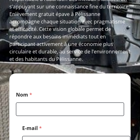
s’appuyant sur une connaissance fine du territoire,
Enlèvement gratuit épave à Pélissanne
accompagne chaque situation avec pragmatisme
et efficacité. Cette vision globale permet de
répondre aux besoins immédiats tout en
participant activement à une économie plus
circulaire et durable, au service de l’environnement
et des habitants du Pélissanne.
C
Nom
*
o
d
e
E
-
m
E-mail
*
a
i