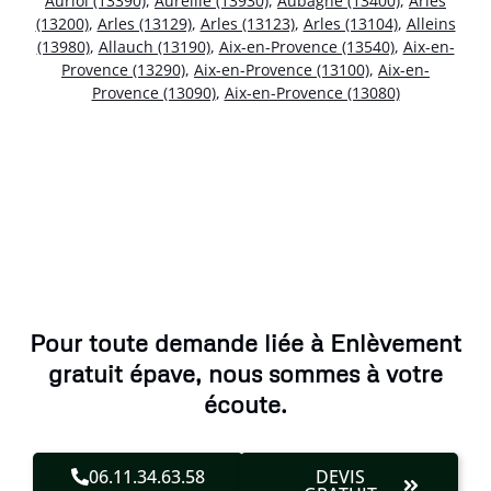
Auriol (13390)
,
Aureille (13930)
,
Aubagne (13400)
,
Arles
(13200)
,
Arles (13129)
,
Arles (13123)
,
Arles (13104)
,
Alleins
(13980)
,
Allauch (13190)
,
Aix-en-Provence (13540)
,
Aix-en-
Provence (13290)
,
Aix-en-Provence (13100)
,
Aix-en-
Provence (13090)
,
Aix-en-Provence (13080)
Pour toute demande liée à Enlèvement
gratuit épave, nous sommes à votre
écoute.
06.11.34.63.58
DEVIS