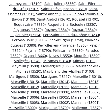
Jaumegarde (13100)
,
Saint-Julien (83560)
,
Saint-Étienne-
du-Grès (13103)
,
Saint-Estève-Janson (13610)
,
Saint-
Chamas (13250)
,
Saint-Cannat (13760)
,
Saint-Antonin-sur-
Bayon (13100)
,
Saint-Andiol (13670)
,
Rousset (13790)
,
Roquevaire (13360)
,
Roquefort-la-Bédoule (13830)
,
Rognonas (13870)
,
Rognes (13840)
,
Rognac (13340)
,
Puyloubier (13114)
,
Port-Saint-Louis-du-Rhône (13230)
,
Port-de-Bouc (13110)
,
Plan-d’Orgon (13750)
,
Plan-de-
Cuques (13380)
,
Peyrolles-en-Provence (13860)
,
Peypin
(13124)
,
Peynier (13790)
,
Pélissanne (13330)
,
Paradou
(13520)
,
Orgon (13660)
,
Noves (13550)
,
Mouriès (13890)
,
Mollégès (13940)
,
Miramas (13140)
,
Mimet (13105)
,
Meyreuil (13590)
,
Meyrargues (13650)
,
Maussane-les-
Alpilles (13520)
,
Mas-Blanc-des-Alpilles (13103)
,
Martigues (13500)
,
Martigues (13117)
,
Marseille (13016)
,
Marseille (13015)
,
Marseille (13014)
,
Marseille (13013)
,
Marseille (13012)
,
Marseille (13011)
,
Marseille (13010)
,
Marseille (13009)
,
Marseille (13008)
,
Marseille (13007)
,
Marseille (13006)
,
Marseille (13005)
,
Marseille (13004)
,
Marseille (13003)
,
Marseille (13002)
,
Marseille (13001)
,
Marseille (13000)
,
Marignane (13700)
,
Mallemort (13370)
,