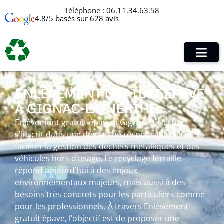
Téléphone :
06.11.34.63.58
4.8/5 basés sur 628 avis
ENLÈVEMENT GRATUIT ÉPAVE
À GIGNAC-LA-NERTHE
Enlèvement gratuit épave à Gignac-la-Nerthe
s’inscrit dans une démarche responsable visant à
faciliter la gestion des déchets métalliques et des
véhicules hors d’usage. Le recyclage ferraille
répond aujourd’hui à des enjeux
environnementaux majeurs, mais aussi à des
besoins très concrets pour les particuliers comme
pour les professionnels. À travers Enlèvement
gratuit épave, l’objectif est de proposer une