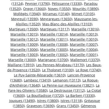
(13124)
,
Peynier (13790)
,
Pélissanne (13330)
,
Paradou
(13520)
,
Orgon (13660)
,
Noves (13550)
,
Mouriès (13890)
,
Mollégès (13940)
,
Miramas (13140)
,
Mimet (13105)
,
Meyreuil (13590)
,
Meyrargues (13650)
,
Maussane-les-
Alpilles (13520)
,
Mas-Blanc-des-Alpilles (13103)
,
Martigues (13500)
,
Martigues (13117)
,
Marseille (13016)
,
Marseille (13015)
,
Marseille (13014)
,
Marseille (13013)
,
Marseille (13012)
,
Marseille (13011)
,
Marseille (13010)
,
Marseille (13009)
,
Marseille (13008)
,
Marseille (13007)
,
Marseille (13006)
,
Marseille (13005)
,
Marseille (13004)
,
Marseille (13003)
,
Marseille (13002)
,
Marseille (13001)
,
Marseille (13000)
,
Marignane (13700)
,
Mallemort (13370)
,
Maillane (13910)
,
Les Pennes-Mirabeau (13170)
,
Les Baux-
de-Provence (13520)
,
Le Tholonet (13100)
,
Le Rove (13740)
,
Le Puy-Sainte-Réparade (13610)
,
Lançon-Provence
(13680)
,
Lambesc (13410)
,
Lamanon (13113)
,
La Roque-
d’Anthéron (13640)
,
La Penne-sur-Huveaune (13821)
,
La
Fare-les-Oliviers (13580)
,
La Destrousse (13112)
,
La Ciotat
(13600)
,
La Bouilladisse (13720)
,
La Barben (13330)
,
Jouques (13490)
,
Istres (13800)
,
Istres (13118)
,
Gréasque
(13850)
,
Graveson (13690)
,
Grans (13450)
,
Gémenos