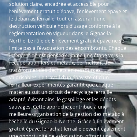
solution claire, encadrée et accessible pour
l’enlèvement gratuit d’épave, l’enlèvement épave et
le débarras ferraille, tout en assurant une
destruction véhicule hors d’usage conforme à la
réglementation en vigueur dans le Gignac-la-
Nerthe. Le rôle de Enlèvement gratuit épave ne se
limite pas à l’évacuation des encombrants. Chaque
intervention est pensée comme une étape vers la
récupération fers et métaux, permettant de
transformer des déchets en ressources
valorisables. Le travail d’un épaviste et d’un
ferrailleur expérimentés garantit que chaque
matériau suit un circuit de recyclage ferraille
adapté, évitant ainsi le gaspillage et les dépôts
sauvages. Cette approche contribue à une
meilleure organisation de la gestion des métaux à
l’échelle du Gignac-la-Nerthe. Grâce à Enlèvement
gratuit épave, le rachat ferraille devient également
une opportunité de valorisation, offrant une