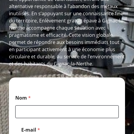
alternative responsable à l’abandon des métaux
inutilisés. En s’appuyant sur une connaissance fine
du territoire, Enlèvement gratuit épave à Gignac-la-
Nerthe accompagne chaque situation avec
pragmatisme et efficacité. Cette vision globale
permet de répondre aux besoins immédiats tout
en participant activement à une économie plus
circulaire et durable, au service de l’environnement
et des habitants du Gignac-la-Nerthe.
C
Nom
*
o
d
e
C
o
d
E-mail
*
e