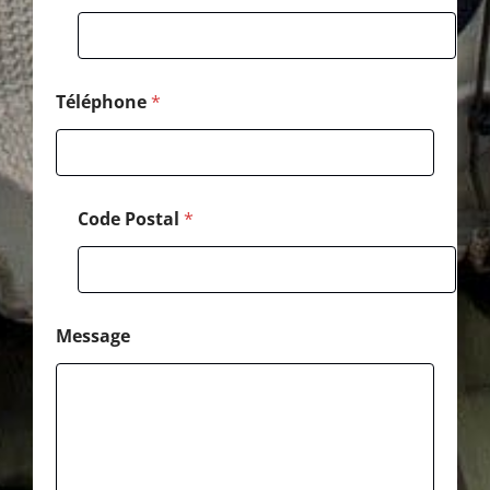
E
-
m
a
i
Téléphone
*
l
Code Postal
*
Message