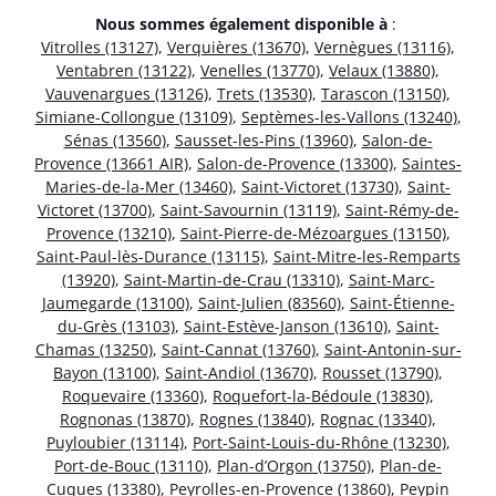
Nous sommes également disponible à
:
Vitrolles (13127)
,
Verquières (13670)
,
Vernègues (13116)
,
Ventabren (13122)
,
Venelles (13770)
,
Velaux (13880)
,
Vauvenargues (13126)
,
Trets (13530)
,
Tarascon (13150)
,
Simiane-Collongue (13109)
,
Septèmes-les-Vallons (13240)
,
Sénas (13560)
,
Sausset-les-Pins (13960)
,
Salon-de-
Provence (13661 AIR)
,
Salon-de-Provence (13300)
,
Saintes-
Maries-de-la-Mer (13460)
,
Saint-Victoret (13730)
,
Saint-
Victoret (13700)
,
Saint-Savournin (13119)
,
Saint-Rémy-de-
Provence (13210)
,
Saint-Pierre-de-Mézoargues (13150)
,
Saint-Paul-lès-Durance (13115)
,
Saint-Mitre-les-Remparts
(13920)
,
Saint-Martin-de-Crau (13310)
,
Saint-Marc-
Jaumegarde (13100)
,
Saint-Julien (83560)
,
Saint-Étienne-
du-Grès (13103)
,
Saint-Estève-Janson (13610)
,
Saint-
Chamas (13250)
,
Saint-Cannat (13760)
,
Saint-Antonin-sur-
Bayon (13100)
,
Saint-Andiol (13670)
,
Rousset (13790)
,
Roquevaire (13360)
,
Roquefort-la-Bédoule (13830)
,
Rognonas (13870)
,
Rognes (13840)
,
Rognac (13340)
,
Puyloubier (13114)
,
Port-Saint-Louis-du-Rhône (13230)
,
Port-de-Bouc (13110)
,
Plan-d’Orgon (13750)
,
Plan-de-
Cuques (13380)
,
Peyrolles-en-Provence (13860)
,
Peypin