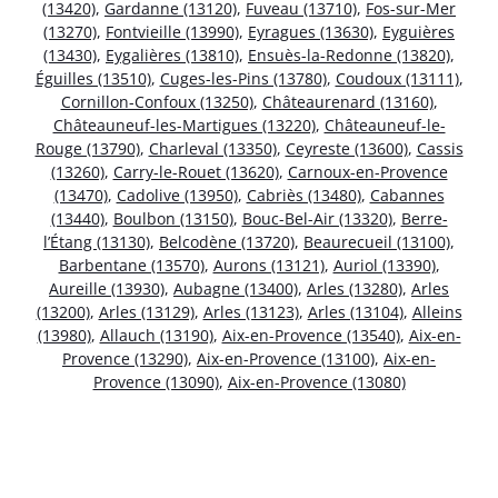
(13420)
,
Gardanne (13120)
,
Fuveau (13710)
,
Fos-sur-Mer
(13270)
,
Fontvieille (13990)
,
Eyragues (13630)
,
Eyguières
(13430)
,
Eygalières (13810)
,
Ensuès-la-Redonne (13820)
,
Éguilles (13510)
,
Cuges-les-Pins (13780)
,
Coudoux (13111)
,
Cornillon-Confoux (13250)
,
Châteaurenard (13160)
,
Châteauneuf-les-Martigues (13220)
,
Châteauneuf-le-
Rouge (13790)
,
Charleval (13350)
,
Ceyreste (13600)
,
Cassis
(13260)
,
Carry-le-Rouet (13620)
,
Carnoux-en-Provence
(13470)
,
Cadolive (13950)
,
Cabriès (13480)
,
Cabannes
(13440)
,
Boulbon (13150)
,
Bouc-Bel-Air (13320)
,
Berre-
l’Étang (13130)
,
Belcodène (13720)
,
Beaurecueil (13100)
,
Barbentane (13570)
,
Aurons (13121)
,
Auriol (13390)
,
Aureille (13930)
,
Aubagne (13400)
,
Arles (13280)
,
Arles
(13200)
,
Arles (13129)
,
Arles (13123)
,
Arles (13104)
,
Alleins
(13980)
,
Allauch (13190)
,
Aix-en-Provence (13540)
,
Aix-en-
Provence (13290)
,
Aix-en-Provence (13100)
,
Aix-en-
Provence (13090)
,
Aix-en-Provence (13080)