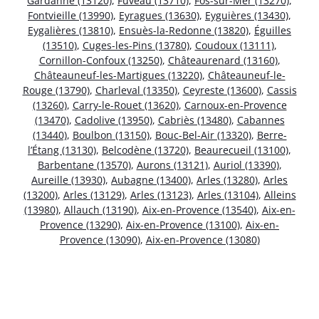
Gardanne (13120)
,
Fuveau (13710)
,
Fos-sur-Mer (13270)
,
Fontvieille (13990)
,
Eyragues (13630)
,
Eyguières (13430)
,
Eygalières (13810)
,
Ensuès-la-Redonne (13820)
,
Éguilles
(13510)
,
Cuges-les-Pins (13780)
,
Coudoux (13111)
,
Cornillon-Confoux (13250)
,
Châteaurenard (13160)
,
Châteauneuf-les-Martigues (13220)
,
Châteauneuf-le-
Rouge (13790)
,
Charleval (13350)
,
Ceyreste (13600)
,
Cassis
(13260)
,
Carry-le-Rouet (13620)
,
Carnoux-en-Provence
(13470)
,
Cadolive (13950)
,
Cabriès (13480)
,
Cabannes
(13440)
,
Boulbon (13150)
,
Bouc-Bel-Air (13320)
,
Berre-
l’Étang (13130)
,
Belcodène (13720)
,
Beaurecueil (13100)
,
Barbentane (13570)
,
Aurons (13121)
,
Auriol (13390)
,
Aureille (13930)
,
Aubagne (13400)
,
Arles (13280)
,
Arles
(13200)
,
Arles (13129)
,
Arles (13123)
,
Arles (13104)
,
Alleins
(13980)
,
Allauch (13190)
,
Aix-en-Provence (13540)
,
Aix-en-
Provence (13290)
,
Aix-en-Provence (13100)
,
Aix-en-
Provence (13090)
,
Aix-en-Provence (13080)