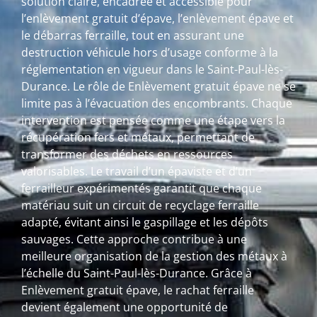
solution claire, encadrée et accessible pour
l’enlèvement gratuit d’épave, l’enlèvement épave et
le débarras ferraille, tout en assurant une
destruction véhicule hors d’usage conforme à la
réglementation en vigueur dans le Saint-Paul-lès-
Durance. Le rôle de Enlèvement gratuit épave ne se
limite pas à l’évacuation des encombrants. Chaque
intervention est pensée comme une étape vers la
récupération fers et métaux, permettant de
transformer des déchets en ressources
valorisables. Le travail d’un épaviste et d’un
ferrailleur expérimentés garantit que chaque
matériau suit un circuit de recyclage ferraille
adapté, évitant ainsi le gaspillage et les dépôts
sauvages. Cette approche contribue à une
meilleure organisation de la gestion des métaux à
l’échelle du Saint-Paul-lès-Durance. Grâce à
Enlèvement gratuit épave, le rachat ferraille
devient également une opportunité de