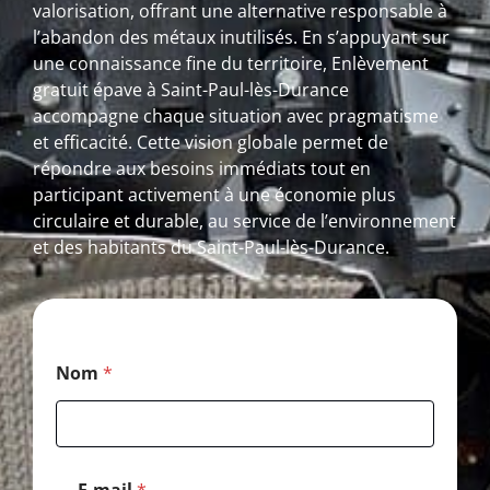
valorisation, offrant une alternative responsable à
l’abandon des métaux inutilisés. En s’appuyant sur
une connaissance fine du territoire, Enlèvement
gratuit épave à Saint-Paul-lès-Durance
accompagne chaque situation avec pragmatisme
et efficacité. Cette vision globale permet de
répondre aux besoins immédiats tout en
participant activement à une économie plus
circulaire et durable, au service de l’environnement
et des habitants du Saint-Paul-lès-Durance.
P
Nom
*
o
s
t
a
l
M
E-mail
*