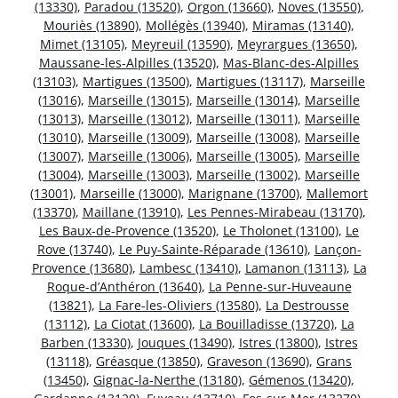
(13330)
,
Paradou (13520)
,
Orgon (13660)
,
Noves (13550)
,
Mouriès (13890)
,
Mollégès (13940)
,
Miramas (13140)
,
Mimet (13105)
,
Meyreuil (13590)
,
Meyrargues (13650)
,
Maussane-les-Alpilles (13520)
,
Mas-Blanc-des-Alpilles
(13103)
,
Martigues (13500)
,
Martigues (13117)
,
Marseille
(13016)
,
Marseille (13015)
,
Marseille (13014)
,
Marseille
(13013)
,
Marseille (13012)
,
Marseille (13011)
,
Marseille
(13010)
,
Marseille (13009)
,
Marseille (13008)
,
Marseille
(13007)
,
Marseille (13006)
,
Marseille (13005)
,
Marseille
(13004)
,
Marseille (13003)
,
Marseille (13002)
,
Marseille
(13001)
,
Marseille (13000)
,
Marignane (13700)
,
Mallemort
(13370)
,
Maillane (13910)
,
Les Pennes-Mirabeau (13170)
,
Les Baux-de-Provence (13520)
,
Le Tholonet (13100)
,
Le
Rove (13740)
,
Le Puy-Sainte-Réparade (13610)
,
Lançon-
Provence (13680)
,
Lambesc (13410)
,
Lamanon (13113)
,
La
Roque-d’Anthéron (13640)
,
La Penne-sur-Huveaune
(13821)
,
La Fare-les-Oliviers (13580)
,
La Destrousse
(13112)
,
La Ciotat (13600)
,
La Bouilladisse (13720)
,
La
Barben (13330)
,
Jouques (13490)
,
Istres (13800)
,
Istres
(13118)
,
Gréasque (13850)
,
Graveson (13690)
,
Grans
(13450)
,
Gignac-la-Nerthe (13180)
,
Gémenos (13420)
,