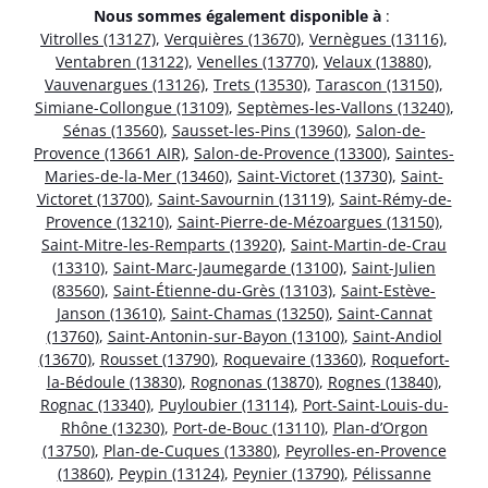
Nous sommes également disponible à
:
Vitrolles (13127)
,
Verquières (13670)
,
Vernègues (13116)
,
Ventabren (13122)
,
Venelles (13770)
,
Velaux (13880)
,
Vauvenargues (13126)
,
Trets (13530)
,
Tarascon (13150)
,
Simiane-Collongue (13109)
,
Septèmes-les-Vallons (13240)
,
Sénas (13560)
,
Sausset-les-Pins (13960)
,
Salon-de-
Provence (13661 AIR)
,
Salon-de-Provence (13300)
,
Saintes-
Maries-de-la-Mer (13460)
,
Saint-Victoret (13730)
,
Saint-
Victoret (13700)
,
Saint-Savournin (13119)
,
Saint-Rémy-de-
Provence (13210)
,
Saint-Pierre-de-Mézoargues (13150)
,
Saint-Mitre-les-Remparts (13920)
,
Saint-Martin-de-Crau
(13310)
,
Saint-Marc-Jaumegarde (13100)
,
Saint-Julien
(83560)
,
Saint-Étienne-du-Grès (13103)
,
Saint-Estève-
Janson (13610)
,
Saint-Chamas (13250)
,
Saint-Cannat
(13760)
,
Saint-Antonin-sur-Bayon (13100)
,
Saint-Andiol
(13670)
,
Rousset (13790)
,
Roquevaire (13360)
,
Roquefort-
la-Bédoule (13830)
,
Rognonas (13870)
,
Rognes (13840)
,
Rognac (13340)
,
Puyloubier (13114)
,
Port-Saint-Louis-du-
Rhône (13230)
,
Port-de-Bouc (13110)
,
Plan-d’Orgon
(13750)
,
Plan-de-Cuques (13380)
,
Peyrolles-en-Provence
(13860)
,
Peypin (13124)
,
Peynier (13790)
,
Pélissanne