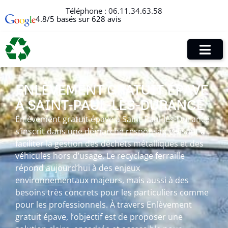
Téléphone :
06.11.34.63.58
4.8/5 basés sur 628 avis
ENLÈVEMENT GRATUIT ÉPAVE
À SAINT-PAUL-LÈS-DURANCE
Enlèvement gratuit épave à Saint-Paul-lès-Durance
s’inscrit dans une démarche responsable visant à
faciliter la gestion des déchets métalliques et des
véhicules hors d’usage. Le recyclage ferraille
répond aujourd’hui à des enjeux
environnementaux majeurs, mais aussi à des
besoins très concrets pour les particuliers comme
pour les professionnels. À travers Enlèvement
gratuit épave, l’objectif est de proposer une