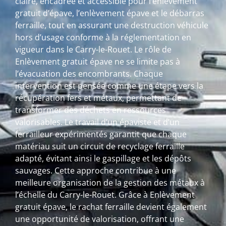
claire, encadrée et accessible pour l’enlèvement
gratuit d’épave, l’enlèvement épave et le débarras
ferraille, tout en assurant une destruction véhicule
hors d’usage conforme à la réglementation en
vigueur dans le Carry-le-Rouet. Le rôle de
Enlèvement gratuit épave ne se limite pas à
l’évacuation des encombrants. Chaque
intervention est pensée comme une étape vers la
récupération fers et métaux, permettant de
transformer des déchets en ressources
valorisables. Le travail d’un épaviste et d’un
ferrailleur expérimentés garantit que chaque
matériau suit un circuit de recyclage ferraille
adapté, évitant ainsi le gaspillage et les dépôts
sauvages. Cette approche contribue à une
meilleure organisation de la gestion des métaux à
l’échelle du Carry-le-Rouet. Grâce à Enlèvement
gratuit épave, le rachat ferraille devient également
une opportunité de valorisation, offrant une