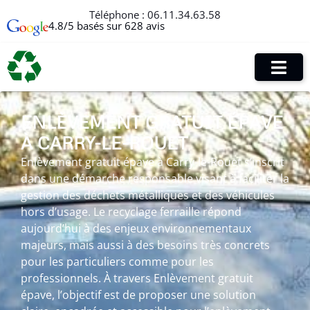
Téléphone :
06.11.34.63.58
4.8/5 basés sur 628 avis
ENLÈVEMENT GRATUIT ÉPAVE
À CARRY-LE-ROUET
Enlèvement gratuit épave à Carry-le-Rouet s’inscrit
dans une démarche responsable visant à faciliter la
gestion des déchets métalliques et des véhicules
hors d’usage. Le recyclage ferraille répond
aujourd’hui à des enjeux environnementaux
majeurs, mais aussi à des besoins très concrets
pour les particuliers comme pour les
professionnels. À travers Enlèvement gratuit
épave, l’objectif est de proposer une solution