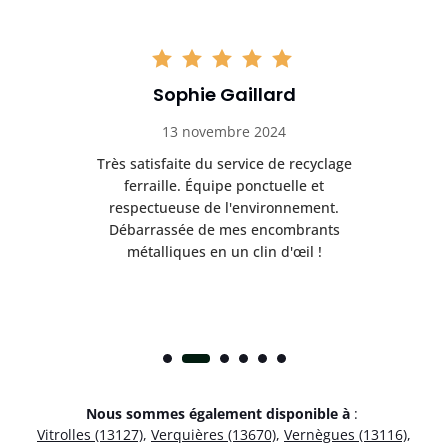
Sophie Gaillard
13 novembre 2024
Très satisfaite du service de recyclage
Exc
e ma
ferraille. Équipe ponctuelle et
respectueuse de l'environnement.
!
Débarrassée de mes encombrants
métalliques en un clin d'œil !
Nous sommes également disponible à
:
Vitrolles (13127)
,
Verquières (13670)
,
Vernègues (13116)
,