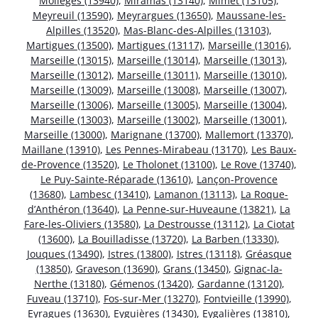
Mollégès (13940)
,
Miramas (13140)
,
Mimet (13105)
,
Meyreuil (13590)
,
Meyrargues (13650)
,
Maussane-les-
Alpilles (13520)
,
Mas-Blanc-des-Alpilles (13103)
,
Martigues (13500)
,
Martigues (13117)
,
Marseille (13016)
,
Marseille (13015)
,
Marseille (13014)
,
Marseille (13013)
,
Marseille (13012)
,
Marseille (13011)
,
Marseille (13010)
,
Marseille (13009)
,
Marseille (13008)
,
Marseille (13007)
,
Marseille (13006)
,
Marseille (13005)
,
Marseille (13004)
,
Marseille (13003)
,
Marseille (13002)
,
Marseille (13001)
,
Marseille (13000)
,
Marignane (13700)
,
Mallemort (13370)
,
Maillane (13910)
,
Les Pennes-Mirabeau (13170)
,
Les Baux-
de-Provence (13520)
,
Le Tholonet (13100)
,
Le Rove (13740)
,
Le Puy-Sainte-Réparade (13610)
,
Lançon-Provence
(13680)
,
Lambesc (13410)
,
Lamanon (13113)
,
La Roque-
d’Anthéron (13640)
,
La Penne-sur-Huveaune (13821)
,
La
Fare-les-Oliviers (13580)
,
La Destrousse (13112)
,
La Ciotat
(13600)
,
La Bouilladisse (13720)
,
La Barben (13330)
,
Jouques (13490)
,
Istres (13800)
,
Istres (13118)
,
Gréasque
(13850)
,
Graveson (13690)
,
Grans (13450)
,
Gignac-la-
Nerthe (13180)
,
Gémenos (13420)
,
Gardanne (13120)
,
Fuveau (13710)
,
Fos-sur-Mer (13270)
,
Fontvieille (13990)
,
Eyragues (13630)
,
Eyguières (13430)
,
Eygalières (13810)
,