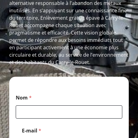
alternative responsable à l’abandon des métaux
inutilisés. En s’appuyant sur une connaissance fine
du territoire, Enlèvement gratuit épave à Carry-le-
Rouet accompagne chaque situation avec
pragmatisme et efficacité. Cette vision globale
permet de répondre aux besoins immédiats tout
en participant activement à une économie plus
circulaire et durable, au service de l’environnement
et des habitants du Carry-le-Rouet.
N
Nom
*
o
m
N
o
m
*
E-mail
*