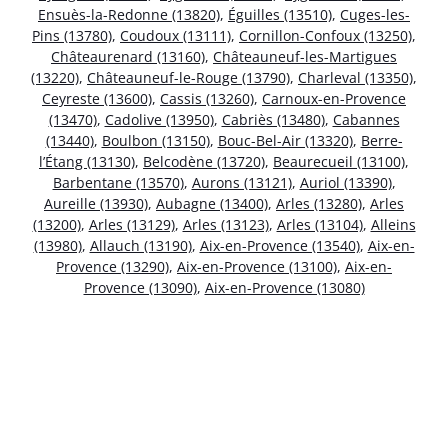
Ensuès-la-Redonne (13820)
,
Éguilles (13510)
,
Cuges-les-
Pins (13780)
,
Coudoux (13111)
,
Cornillon-Confoux (13250)
,
Châteaurenard (13160)
,
Châteauneuf-les-Martigues
(13220)
,
Châteauneuf-le-Rouge (13790)
,
Charleval (13350)
,
Ceyreste (13600)
,
Cassis (13260)
,
Carnoux-en-Provence
(13470)
,
Cadolive (13950)
,
Cabriès (13480)
,
Cabannes
(13440)
,
Boulbon (13150)
,
Bouc-Bel-Air (13320)
,
Berre-
l’Étang (13130)
,
Belcodène (13720)
,
Beaurecueil (13100)
,
Barbentane (13570)
,
Aurons (13121)
,
Auriol (13390)
,
Aureille (13930)
,
Aubagne (13400)
,
Arles (13280)
,
Arles
(13200)
,
Arles (13129)
,
Arles (13123)
,
Arles (13104)
,
Alleins
(13980)
,
Allauch (13190)
,
Aix-en-Provence (13540)
,
Aix-en-
Provence (13290)
,
Aix-en-Provence (13100)
,
Aix-en-
Provence (13090)
,
Aix-en-Provence (13080)