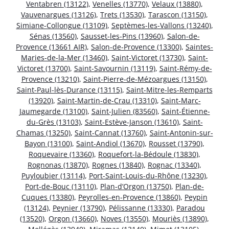
Ventabren (13122)
,
Venelles (13770)
,
Velaux (13880)
,
Vauvenargues (13126)
,
Trets (13530)
,
Tarascon (13150)
,
Simiane-Collongue (13109)
,
Septèmes-les-Vallons (13240)
,
Sénas (13560)
,
Sausset-les-Pins (13960)
,
Salon-de-
Provence (13661 AIR)
,
Salon-de-Provence (13300)
,
Saintes-
Maries-de-la-Mer (13460)
,
Saint-Victoret (13730)
,
Saint-
Victoret (13700)
,
Saint-Savournin (13119)
,
Saint-Rémy-de-
Provence (13210)
,
Saint-Pierre-de-Mézoargues (13150)
,
Saint-Paul-lès-Durance (13115)
,
Saint-Mitre-les-Remparts
(13920)
,
Saint-Martin-de-Crau (13310)
,
Saint-Marc-
Jaumegarde (13100)
,
Saint-Julien (83560)
,
Saint-Étienne-
du-Grès (13103)
,
Saint-Estève-Janson (13610)
,
Saint-
Chamas (13250)
,
Saint-Cannat (13760)
,
Saint-Antonin-sur-
Bayon (13100)
,
Saint-Andiol (13670)
,
Rousset (13790)
,
Roquevaire (13360)
,
Roquefort-la-Bédoule (13830)
,
Rognonas (13870)
,
Rognes (13840)
,
Rognac (13340)
,
Puyloubier (13114)
,
Port-Saint-Louis-du-Rhône (13230)
,
Port-de-Bouc (13110)
,
Plan-d’Orgon (13750)
,
Plan-de-
Cuques (13380)
,
Peyrolles-en-Provence (13860)
,
Peypin
(13124)
,
Peynier (13790)
,
Pélissanne (13330)
,
Paradou
(13520)
,
Orgon (13660)
,
Noves (13550)
,
Mouriès (13890)
,