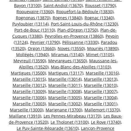
Bayon (13100)
,
Saint-Andiol (13670)
,
Rousset (13790)
,
Roquevaire (13360)
,
Roquefort-la-Bédoule (13830)
,
Rognonas (13870)
,
Rognes (13840)
,
Rognac (13340)
,
Puyloubier (13114)
,
Port-Saint-Louis-du-Rhône (13230)
,
Port-de-Bouc (13110)
,
Plan-d’Orgon (13750)
,
Plan-de-
Cuques (13380)
,
Peyrolles-en-Provence (13860)
,
Peypin
(13124)
,
Peynier (13790)
,
Pélissanne (13330)
,
Paradou
(13520)
,
Orgon (13660)
,
Noves (13550)
,
Mouriès (13890)
,
Mollégès (13940)
,
Miramas (13140)
,
Mimet (13105)
,
Meyreuil (13590)
,
Meyrargues (13650)
,
Maussane-les-
Alpilles (13520)
,
Mas-Blanc-des-Alpilles (13103)
,
Martigues (13500)
,
Martigues (13117)
,
Marseille (13016)
,
Marseille (13015)
,
Marseille (13014)
,
Marseille (13013)
,
Marseille (13012)
,
Marseille (13011)
,
Marseille (13010)
,
Marseille (13009)
,
Marseille (13008)
,
Marseille (13007)
,
Marseille (13006)
,
Marseille (13005)
,
Marseille (13004)
,
Marseille (13003)
,
Marseille (13002)
,
Marseille (13001)
,
Marseille (13000)
,
Marignane (13700)
,
Mallemort (13370)
,
Maillane (13910)
,
Les Pennes-Mirabeau (13170)
,
Les Baux-
de-Provence (13520)
,
Le Tholonet (13100)
,
Le Rove (13740)
,
Le Puy-Sainte-Réparade (13610)
,
Lançon-Provence