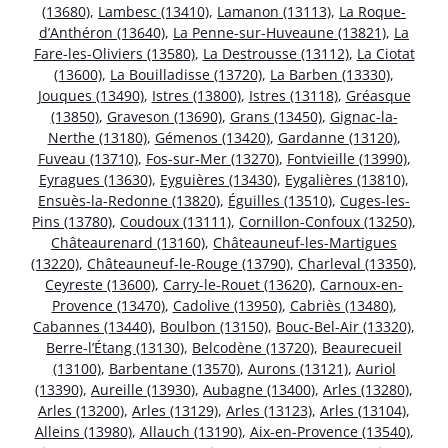
(13680)
,
Lambesc (13410)
,
Lamanon (13113)
,
La Roque-
d’Anthéron (13640)
,
La Penne-sur-Huveaune (13821)
,
La
Fare-les-Oliviers (13580)
,
La Destrousse (13112)
,
La Ciotat
(13600)
,
La Bouilladisse (13720)
,
La Barben (13330)
,
Jouques (13490)
,
Istres (13800)
,
Istres (13118)
,
Gréasque
(13850)
,
Graveson (13690)
,
Grans (13450)
,
Gignac-la-
Nerthe (13180)
,
Gémenos (13420)
,
Gardanne (13120)
,
Fuveau (13710)
,
Fos-sur-Mer (13270)
,
Fontvieille (13990)
,
Eyragues (13630)
,
Eyguières (13430)
,
Eygalières (13810)
,
Ensuès-la-Redonne (13820)
,
Éguilles (13510)
,
Cuges-les-
Pins (13780)
,
Coudoux (13111)
,
Cornillon-Confoux (13250)
,
Châteaurenard (13160)
,
Châteauneuf-les-Martigues
(13220)
,
Châteauneuf-le-Rouge (13790)
,
Charleval (13350)
,
Ceyreste (13600)
,
Carry-le-Rouet (13620)
,
Carnoux-en-
Provence (13470)
,
Cadolive (13950)
,
Cabriès (13480)
,
Cabannes (13440)
,
Boulbon (13150)
,
Bouc-Bel-Air (13320)
,
Berre-l’Étang (13130)
,
Belcodène (13720)
,
Beaurecueil
(13100)
,
Barbentane (13570)
,
Aurons (13121)
,
Auriol
(13390)
,
Aureille (13930)
,
Aubagne (13400)
,
Arles (13280)
,
Arles (13200)
,
Arles (13129)
,
Arles (13123)
,
Arles (13104)
,
Alleins (13980)
,
Allauch (13190)
,
Aix-en-Provence (13540)
,