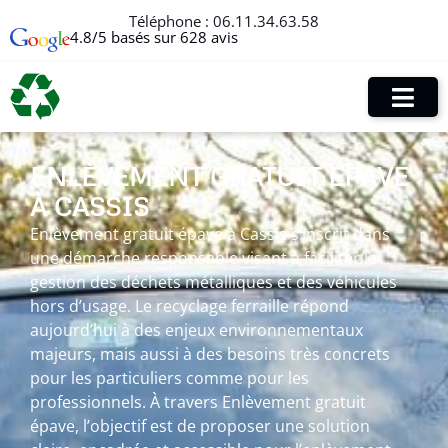
Téléphone :
06.11.34.63.58
4.8/5 basés sur 628 avis
ENLÈVEMENT GRATUIT ÉPAVE
À CASSIS
Enlèvement gratuit épave à Cassis s’inscrit dans
une démarche responsable visant à faciliter la
gestion des déchets métalliques et des véhicules
hors d’usage. Le recyclage ferraille répond
aujourd’hui à des enjeux environnementaux
majeurs, mais aussi à des besoins très concrets
pour les particuliers comme pour les
professionnels. À travers Enlèvement gratuit
épave, l’objectif est de proposer une solution