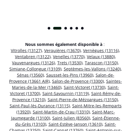
Nous sommes également disponible à
:
Vitrolles (13127)
,
Verquières (13670)
,
Vernègues (13116)
,
Ventabren (13122)
,
Venelles (13770)
,
Velaux (13880)
,
Vauvenargues (13126)
,
Trets (13530)
,
Tarascon (13150)
,
Simiane-Collongue (13109)
,
Septèmes-les-Vallons (13240)
,
Sénas (13560)
,
Sausset-les-Pins (13960)
,
Salon-de-
Provence (13661 AIR)
,
Salon-de-Provence (13300)
,
Saintes-
Maries-de-la-Mer (13460)
,
Saint-Victoret (13730)
,
Saint-
Victoret (13700)
,
Saint-Savournin (13119)
,
Saint-Rémy-de-
Provence (13210)
,
Saint-Pierre-de-Mézoargues (13150)
,
Saint-Paul-lès-Durance (13115)
,
Saint-Mitre-les-Remparts
(13920)
,
Saint-Martin-de-Crau (13310)
,
Saint-Marc-
Jaumegarde (13100)
,
Saint-Julien (83560)
,
Saint-Étienne-
du-Grès (13103)
,
Saint-Estève-Janson (13610)
,
Saint-
Chamas (13250)
,
Saint-Cannat (13760)
,
Saint-Antonin-sur-