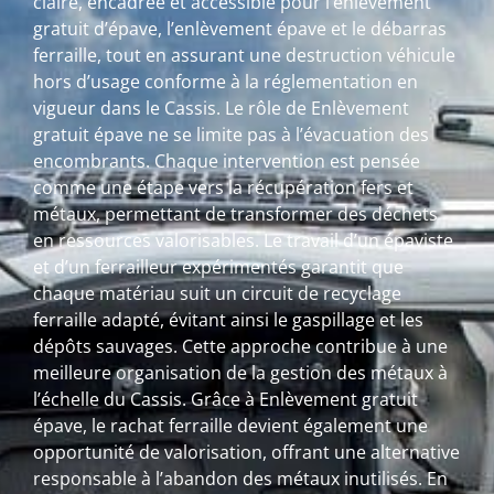
claire, encadrée et accessible pour l’enlèvement
gratuit d’épave, l’enlèvement épave et le débarras
ferraille, tout en assurant une destruction véhicule
hors d’usage conforme à la réglementation en
vigueur dans le Cassis. Le rôle de Enlèvement
gratuit épave ne se limite pas à l’évacuation des
encombrants. Chaque intervention est pensée
comme une étape vers la récupération fers et
métaux, permettant de transformer des déchets
en ressources valorisables. Le travail d’un épaviste
et d’un ferrailleur expérimentés garantit que
chaque matériau suit un circuit de recyclage
ferraille adapté, évitant ainsi le gaspillage et les
dépôts sauvages. Cette approche contribue à une
meilleure organisation de la gestion des métaux à
l’échelle du Cassis. Grâce à Enlèvement gratuit
épave, le rachat ferraille devient également une
opportunité de valorisation, offrant une alternative
responsable à l’abandon des métaux inutilisés. En