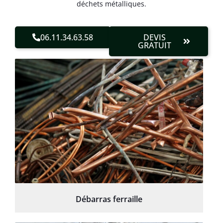
déchets métalliques.
06.11.34.63.58
DEVIS
GRATUIT
Débarras ferraille