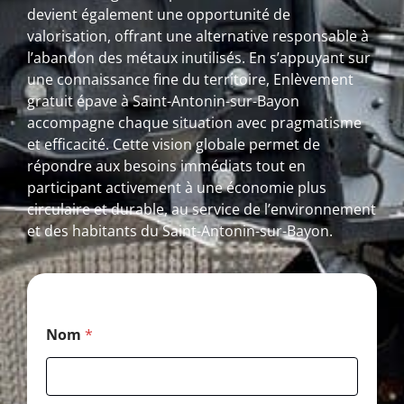
devient également une opportunité de
valorisation, offrant une alternative responsable à
l’abandon des métaux inutilisés. En s’appuyant sur
une connaissance fine du territoire, Enlèvement
gratuit épave à Saint-Antonin-sur-Bayon
accompagne chaque situation avec pragmatisme
et efficacité. Cette vision globale permet de
répondre aux besoins immédiats tout en
participant activement à une économie plus
circulaire et durable, au service de l’environnement
et des habitants du Saint-Antonin-sur-Bayon.
E
Nom
*
-
m
a
i