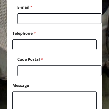
l
*
E-mail
*
M
e
s
s
a
g
Téléphone
*
e
Code Postal
*
Message