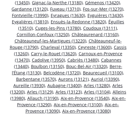
(13450)
,
Gignac-la-Nerthe (13180)
,
Gémenos (13420)
,
Gardanne (13120)
,
Fuveau (13710)
,
Fos-sur-Mer (13270)
,
Fontvieille (13990)
,
Eyragues (13630)
,
Eyguières (13430)
,
Eygalières (13810)
,
Ensuès-la-Redonne (13820)
,
Éguilles
(13510)
,
Cuges-les-Pins (13780)
,
Coudoux (13111)
,
Cornillon-Confoux (13250)
,
Châteaurenard (13160)
,
Châteauneuf-les-Martigues (13220)
,
Châteauneuf-le-
Rouge (13790)
,
Charleval (13350)
,
Ceyreste (13600)
,
Cassis
(13260)
,
Carry-le-Rouet (13620)
,
Carnoux-en-Provence
(13470)
,
Cadolive (13950)
,
Cabriès (13480)
,
Cabannes
(13440)
,
Boulbon (13150)
,
Bouc-Bel-Air (13320)
,
Berre-
l’Étang (13130)
,
Belcodène (13720)
,
Beaurecueil (13100)
,
Barbentane (13570)
,
Aurons (13121)
,
Auriol (13390)
,
Aureille (13930)
,
Aubagne (13400)
,
Arles (13280)
,
Arles
(13200)
,
Arles (13129)
,
Arles (13123)
,
Arles (13104)
,
Alleins
(13980)
,
Allauch (13190)
,
Aix-en-Provence (13540)
,
Aix-en-
Provence (13290)
,
Aix-en-Provence (13100)
,
Aix-en-
Provence (13090)
,
Aix-en-Provence (13080)