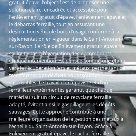
gratuit épave, l’objectif est de proposer une
solution claire, encadrée et accessible pour
l’enlèvement gratuit d’épave, l’enlèvement épave et
le débarras ferraille, tout en assurant une
destruction véhicule hors d’usage conforme à la
réglementation en vigueur dans le Saint-Antonin-
sur-Bayon. Le rôle de Enlèvement gratuit épave ne
se limite pas à l’évacuation des encombrants.
Chaque intervention est pensée comme une étape
vers la récupération fers et métaux, permettant de
transformer des déchets en ressources
valorisables. Le travail d’un épaviste et d’un
ferrailleur expérimentés garantit que chaque
matériau suit un circuit de recyclage ferraille
adapté, évitant ainsi le gaspillage et les dépôts
sauvages. Cette approche contribue à une
meilleure organisation de la gestion des métaux à
l’échelle du Saint-Antonin-sur-Bayon. Grâce à
Enlèvement gratuit épave, le rachat ferraille