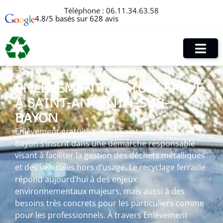
Téléphone :
06.11.34.63.58
4.8/5 basés sur 628 avis
ENLÈVEMENT GRATUIT ÉPAVE
À SAINT-ANTONIN-SUR-
BAYON
Enlèvement gratuit épave à Saint-Antonin-sur-
Bayon s’inscrit dans une démarche responsable
visant à faciliter la gestion des déchets métalliques
et des véhicules hors d’usage. Le recyclage ferraille
répond aujourd’hui à des enjeux
environnementaux majeurs, mais aussi à des
besoins très concrets pour les particuliers comme
pour les professionnels. À travers Enlèvement