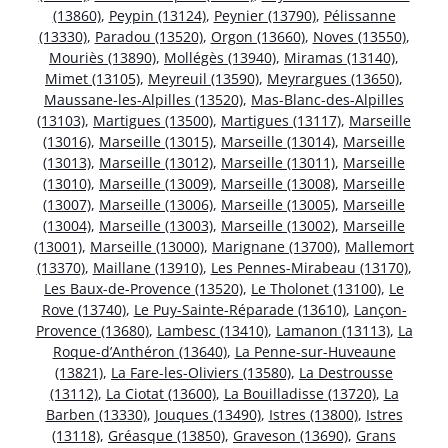
(13860)
,
Peypin (13124)
,
Peynier (13790)
,
Pélissanne
(13330)
,
Paradou (13520)
,
Orgon (13660)
,
Noves (13550)
,
Mouriès (13890)
,
Mollégès (13940)
,
Miramas (13140)
,
Mimet (13105)
,
Meyreuil (13590)
,
Meyrargues (13650)
,
Maussane-les-Alpilles (13520)
,
Mas-Blanc-des-Alpilles
(13103)
,
Martigues (13500)
,
Martigues (13117)
,
Marseille
(13016)
,
Marseille (13015)
,
Marseille (13014)
,
Marseille
(13013)
,
Marseille (13012)
,
Marseille (13011)
,
Marseille
(13010)
,
Marseille (13009)
,
Marseille (13008)
,
Marseille
(13007)
,
Marseille (13006)
,
Marseille (13005)
,
Marseille
(13004)
,
Marseille (13003)
,
Marseille (13002)
,
Marseille
(13001)
,
Marseille (13000)
,
Marignane (13700)
,
Mallemort
(13370)
,
Maillane (13910)
,
Les Pennes-Mirabeau (13170)
,
Les Baux-de-Provence (13520)
,
Le Tholonet (13100)
,
Le
Rove (13740)
,
Le Puy-Sainte-Réparade (13610)
,
Lançon-
Provence (13680)
,
Lambesc (13410)
,
Lamanon (13113)
,
La
Roque-d’Anthéron (13640)
,
La Penne-sur-Huveaune
(13821)
,
La Fare-les-Oliviers (13580)
,
La Destrousse
(13112)
,
La Ciotat (13600)
,
La Bouilladisse (13720)
,
La
Barben (13330)
,
Jouques (13490)
,
Istres (13800)
,
Istres
(13118)
,
Gréasque (13850)
,
Graveson (13690)
,
Grans