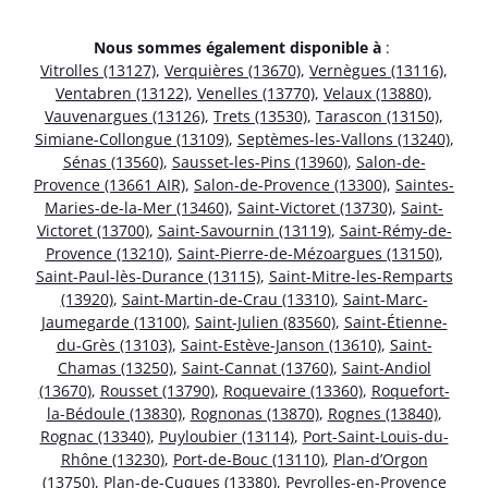
Nous sommes également disponible à
:
Vitrolles (13127)
,
Verquières (13670)
,
Vernègues (13116)
,
Ventabren (13122)
,
Venelles (13770)
,
Velaux (13880)
,
Vauvenargues (13126)
,
Trets (13530)
,
Tarascon (13150)
,
Simiane-Collongue (13109)
,
Septèmes-les-Vallons (13240)
,
Sénas (13560)
,
Sausset-les-Pins (13960)
,
Salon-de-
Provence (13661 AIR)
,
Salon-de-Provence (13300)
,
Saintes-
Maries-de-la-Mer (13460)
,
Saint-Victoret (13730)
,
Saint-
Victoret (13700)
,
Saint-Savournin (13119)
,
Saint-Rémy-de-
Provence (13210)
,
Saint-Pierre-de-Mézoargues (13150)
,
Saint-Paul-lès-Durance (13115)
,
Saint-Mitre-les-Remparts
(13920)
,
Saint-Martin-de-Crau (13310)
,
Saint-Marc-
Jaumegarde (13100)
,
Saint-Julien (83560)
,
Saint-Étienne-
du-Grès (13103)
,
Saint-Estève-Janson (13610)
,
Saint-
Chamas (13250)
,
Saint-Cannat (13760)
,
Saint-Andiol
(13670)
,
Rousset (13790)
,
Roquevaire (13360)
,
Roquefort-
la-Bédoule (13830)
,
Rognonas (13870)
,
Rognes (13840)
,
Rognac (13340)
,
Puyloubier (13114)
,
Port-Saint-Louis-du-
Rhône (13230)
,
Port-de-Bouc (13110)
,
Plan-d’Orgon
(13750)
,
Plan-de-Cuques (13380)
,
Peyrolles-en-Provence