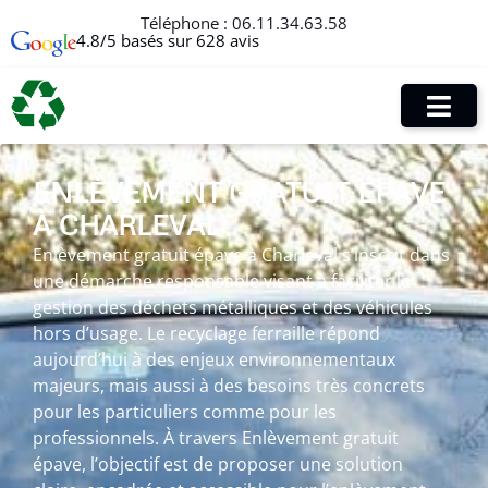
Téléphone :
06.11.34.63.58
4.8/5 basés sur 628 avis
ENLÈVEMENT GRATUIT ÉPAVE
À CHARLEVAL
Enlèvement gratuit épave à Charleval s’inscrit dans
une démarche responsable visant à faciliter la
gestion des déchets métalliques et des véhicules
hors d’usage. Le recyclage ferraille répond
aujourd’hui à des enjeux environnementaux
majeurs, mais aussi à des besoins très concrets
pour les particuliers comme pour les
professionnels. À travers Enlèvement gratuit
épave, l’objectif est de proposer une solution