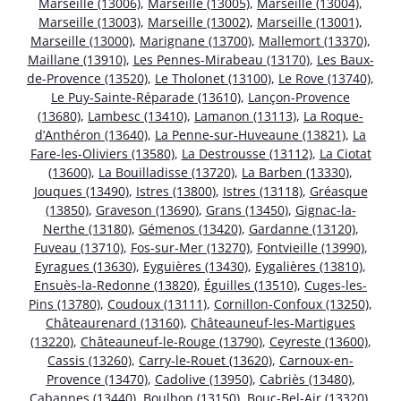
Marseille (13006)
,
Marseille (13005)
,
Marseille (13004)
,
Marseille (13003)
,
Marseille (13002)
,
Marseille (13001)
,
Marseille (13000)
,
Marignane (13700)
,
Mallemort (13370)
,
Maillane (13910)
,
Les Pennes-Mirabeau (13170)
,
Les Baux-
de-Provence (13520)
,
Le Tholonet (13100)
,
Le Rove (13740)
,
Le Puy-Sainte-Réparade (13610)
,
Lançon-Provence
(13680)
,
Lambesc (13410)
,
Lamanon (13113)
,
La Roque-
d’Anthéron (13640)
,
La Penne-sur-Huveaune (13821)
,
La
Fare-les-Oliviers (13580)
,
La Destrousse (13112)
,
La Ciotat
(13600)
,
La Bouilladisse (13720)
,
La Barben (13330)
,
Jouques (13490)
,
Istres (13800)
,
Istres (13118)
,
Gréasque
(13850)
,
Graveson (13690)
,
Grans (13450)
,
Gignac-la-
Nerthe (13180)
,
Gémenos (13420)
,
Gardanne (13120)
,
Fuveau (13710)
,
Fos-sur-Mer (13270)
,
Fontvieille (13990)
,
Eyragues (13630)
,
Eyguières (13430)
,
Eygalières (13810)
,
Ensuès-la-Redonne (13820)
,
Éguilles (13510)
,
Cuges-les-
Pins (13780)
,
Coudoux (13111)
,
Cornillon-Confoux (13250)
,
Châteaurenard (13160)
,
Châteauneuf-les-Martigues
(13220)
,
Châteauneuf-le-Rouge (13790)
,
Ceyreste (13600)
,
Cassis (13260)
,
Carry-le-Rouet (13620)
,
Carnoux-en-
Provence (13470)
,
Cadolive (13950)
,
Cabriès (13480)
,
Cabannes (13440)
,
Boulbon (13150)
,
Bouc-Bel-Air (13320)
,