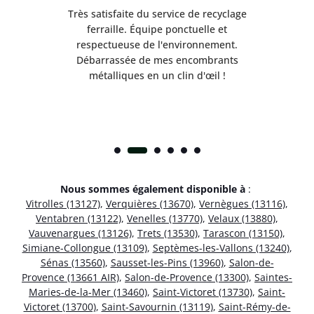
Très satisfaite du service de recyclage
Exc
e ma
ferraille. Équipe ponctuelle et
respectueuse de l'environnement.
!
Débarrassée de mes encombrants
métalliques en un clin d'œil !
Nous sommes également disponible à
:
Vitrolles (13127)
,
Verquières (13670)
,
Vernègues (13116)
,
Ventabren (13122)
,
Venelles (13770)
,
Velaux (13880)
,
Vauvenargues (13126)
,
Trets (13530)
,
Tarascon (13150)
,
Simiane-Collongue (13109)
,
Septèmes-les-Vallons (13240)
,
Sénas (13560)
,
Sausset-les-Pins (13960)
,
Salon-de-
Provence (13661 AIR)
,
Salon-de-Provence (13300)
,
Saintes-
Maries-de-la-Mer (13460)
,
Saint-Victoret (13730)
,
Saint-
Victoret (13700)
,
Saint-Savournin (13119)
,
Saint-Rémy-de-