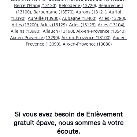
Berre-l’Étang (13130)
,
Belcodène (13720)
,
Beaurecueil
(13100)
,
Barbentane (13570)
,
Aurons (13121)
,
Auriol
(13390)
,
Aureille (13930)
,
Aubagne (13400)
,
Arles (13280)
,
Arles (13200)
,
Arles (13129)
,
Arles (13123)
,
Arles (13104)
,
Alleins (13980)
,
Allauch (13190)
,
Aix-en-Provence (13540)
,
Aix-en-Provence (13290)
,
Aix-en-Provence (13100)
,
Aix-en-
Provence (13090)
,
Aix-en-Provence (13080)
Si vous avez besoin de Enlèvement
gratuit épave, nous sommes à votre
écoute.