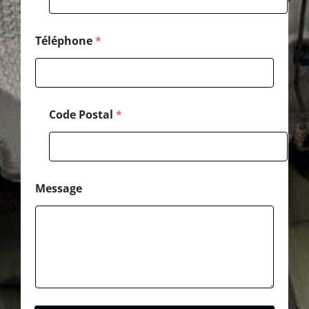
e
*
Téléphone
*
Code Postal
*
Message