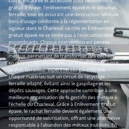
claire, encadrée et accessible pour l’enlèvement
gratuit d’épave, l’enlèvement épave et le débarras
ferraille, tout en assurant une destruction véhicule
hors d’usage conforme à la réglementation en
vigueur dans le Charleval. Le rôle de Enlèvement
gratuit épave ne se limite pas à l’évacuation des
encombrants. Chaque intervention est pensée
comme une étape vers la récupération fers et
métaux, permettant de transformer des déchets
en ressources valorisables. Le travail d’un épaviste
et d’un ferrailleur expérimentés garantit que
chaque matériau suit un circuit de recyclage
ferraille adapté, évitant ainsi le gaspillage et les
dépôts sauvages. Cette approche contribue à une
meilleure organisation de la gestion des métaux à
l’échelle du Charleval. Grâce à Enlèvement gratuit
épave, le rachat ferraille devient également une
opportunité de valorisation, offrant une alternative
responsable à l’abandon des métaux inutilisés. En