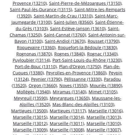
Provence (13210)
,
Saint-Pierre-de-Mézoargues (13150)
,
Saint-Paul-lès-Durance (13115)
,
Saint-Mitre-les-Remparts
(13920)
,
Saint-Martin-de-Crau (13310)
,
Saint-Marc-
Jaumegarde (13100)
,
Saint-Julien (83560)
,
Saint-Étienne-
du-Grès (13103)
,
Saint-Estève-Janson (13610)
,
Saint-
Chamas (13250)
,
Saint-Cannat (13760)
,
Saint-Antonin-sur-
Bayon (13100)
,
Saint-Andiol (13670)
,
Rousset (13790)
,
Roquevaire (13360)
,
Roquefort-la-Bédoule (13830)
,
Rognonas (13870)
,
Rognes (13840)
,
Rognac (13340)
,
Puyloubier (13114)
,
Port-Saint-Louis-du-Rhône (13230)
,
Port-de-Bouc (13110)
,
Plan-d’Orgon (13750)
,
Plan-de-
Cuques (13380)
,
Peyrolles-en-Provence (13860)
,
Peypin
(13124)
,
Peynier (13790)
,
Pélissanne (13330)
,
Paradou
(13520)
,
Orgon (13660)
,
Noves (13550)
,
Mouriès (13890)
,
Mollégès (13940)
,
Miramas (13140)
,
Mimet (13105)
,
Meyreuil (13590)
,
Meyrargues (13650)
,
Maussane-les-
Alpilles (13520)
,
Mas-Blanc-des-Alpilles (13103)
,
Martigues (13500)
,
Martigues (13117)
,
Marseille (13016)
,
Marseille (13015)
,
Marseille (13014)
,
Marseille (13013)
,
Marseille (13012)
,
Marseille (13011)
,
Marseille (13010)
,
Marseille (13009)
,
Marseille (13008)
,
Marseille (13007)
,