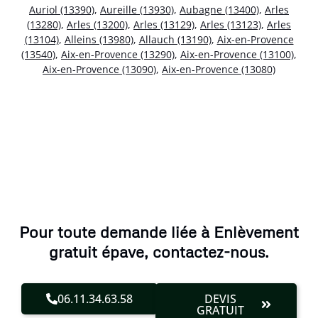
Auriol (13390)
,
Aureille (13930)
,
Aubagne (13400)
,
Arles
(13280)
,
Arles (13200)
,
Arles (13129)
,
Arles (13123)
,
Arles
(13104)
,
Alleins (13980)
,
Allauch (13190)
,
Aix-en-Provence
(13540)
,
Aix-en-Provence (13290)
,
Aix-en-Provence (13100)
,
Aix-en-Provence (13090)
,
Aix-en-Provence (13080)
Pour toute demande liée à Enlèvement
gratuit épave, contactez-nous.
06.11.34.63.58
DEVIS
GRATUIT