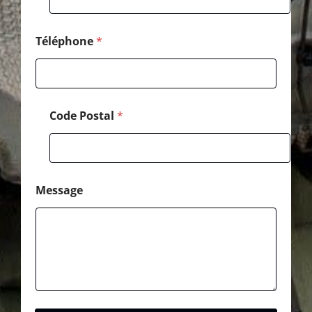
C
o
d
e
Téléphone
*
Code Postal
*
Message