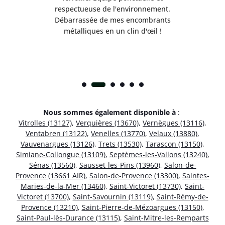
respectueuse de l'environnement.
!
Débarrassée de mes encombrants
métalliques en un clin d'œil !
Nous sommes également disponible à
:
Vitrolles (13127)
,
Verquières (13670)
,
Vernègues (13116)
,
Ventabren (13122)
,
Venelles (13770)
,
Velaux (13880)
,
Vauvenargues (13126)
,
Trets (13530)
,
Tarascon (13150)
,
Simiane-Collongue (13109)
,
Septèmes-les-Vallons (13240)
,
Sénas (13560)
,
Sausset-les-Pins (13960)
,
Salon-de-
Provence (13661 AIR)
,
Salon-de-Provence (13300)
,
Saintes-
Maries-de-la-Mer (13460)
,
Saint-Victoret (13730)
,
Saint-
Victoret (13700)
,
Saint-Savournin (13119)
,
Saint-Rémy-de-
Provence (13210)
,
Saint-Pierre-de-Mézoargues (13150)
,
Saint-Paul-lès-Durance (13115)
,
Saint-Mitre-les-Remparts