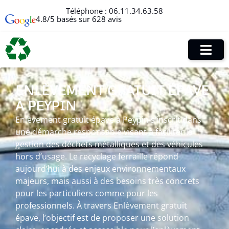
Téléphone :
06.11.34.63.58
4.8/5 basés sur 628 avis
ENLÈVEMENT GRATUIT ÉPAVE
À PEYPIN
Enlèvement gratuit épave à Peypin s’inscrit dans
une démarche responsable visant à faciliter la
gestion des déchets métalliques et des véhicules
hors d’usage. Le recyclage ferraille répond
aujourd’hui à des enjeux environnementaux
majeurs, mais aussi à des besoins très concrets
pour les particuliers comme pour les
professionnels. À travers Enlèvement gratuit
épave, l’objectif est de proposer une solution