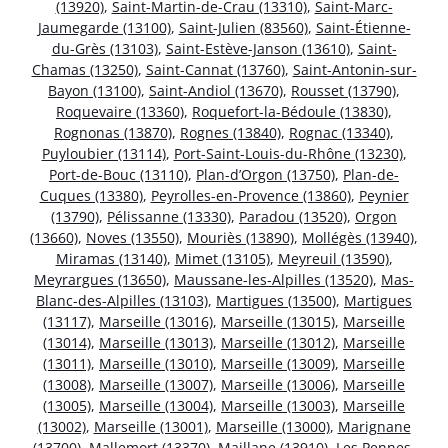
(13920)
,
Saint-Martin-de-Crau (13310)
,
Saint-Marc-
Jaumegarde (13100)
,
Saint-Julien (83560)
,
Saint-Étienne-
du-Grès (13103)
,
Saint-Estève-Janson (13610)
,
Saint-
Chamas (13250)
,
Saint-Cannat (13760)
,
Saint-Antonin-sur-
Bayon (13100)
,
Saint-Andiol (13670)
,
Rousset (13790)
,
Roquevaire (13360)
,
Roquefort-la-Bédoule (13830)
,
Rognonas (13870)
,
Rognes (13840)
,
Rognac (13340)
,
Puyloubier (13114)
,
Port-Saint-Louis-du-Rhône (13230)
,
Port-de-Bouc (13110)
,
Plan-d’Orgon (13750)
,
Plan-de-
Cuques (13380)
,
Peyrolles-en-Provence (13860)
,
Peynier
(13790)
,
Pélissanne (13330)
,
Paradou (13520)
,
Orgon
(13660)
,
Noves (13550)
,
Mouriès (13890)
,
Mollégès (13940)
,
Miramas (13140)
,
Mimet (13105)
,
Meyreuil (13590)
,
Meyrargues (13650)
,
Maussane-les-Alpilles (13520)
,
Mas-
Blanc-des-Alpilles (13103)
,
Martigues (13500)
,
Martigues
(13117)
,
Marseille (13016)
,
Marseille (13015)
,
Marseille
(13014)
,
Marseille (13013)
,
Marseille (13012)
,
Marseille
(13011)
,
Marseille (13010)
,
Marseille (13009)
,
Marseille
(13008)
,
Marseille (13007)
,
Marseille (13006)
,
Marseille
(13005)
,
Marseille (13004)
,
Marseille (13003)
,
Marseille
(13002)
,
Marseille (13001)
,
Marseille (13000)
,
Marignane
(13700)
,
Mallemort (13370)
,
Maillane (13910)
,
Les Pennes-