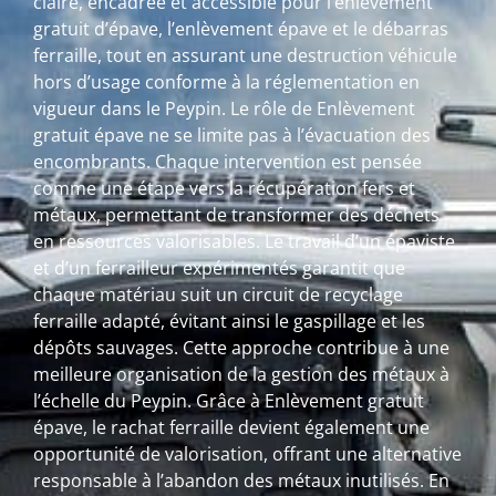
claire, encadrée et accessible pour l’enlèvement
gratuit d’épave, l’enlèvement épave et le débarras
ferraille, tout en assurant une destruction véhicule
hors d’usage conforme à la réglementation en
vigueur dans le Peypin. Le rôle de Enlèvement
gratuit épave ne se limite pas à l’évacuation des
encombrants. Chaque intervention est pensée
comme une étape vers la récupération fers et
métaux, permettant de transformer des déchets
en ressources valorisables. Le travail d’un épaviste
et d’un ferrailleur expérimentés garantit que
chaque matériau suit un circuit de recyclage
ferraille adapté, évitant ainsi le gaspillage et les
dépôts sauvages. Cette approche contribue à une
meilleure organisation de la gestion des métaux à
l’échelle du Peypin. Grâce à Enlèvement gratuit
épave, le rachat ferraille devient également une
opportunité de valorisation, offrant une alternative
responsable à l’abandon des métaux inutilisés. En