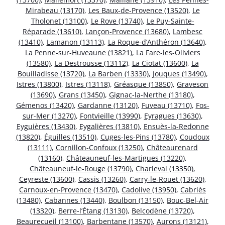
Mirabeau (13170)
,
Les Baux-de-Provence (13520)
,
Le
Tholonet (13100)
,
Le Rove (13740)
,
Le Puy-Sainte-
Réparade (13610)
,
Lançon-Provence (13680)
,
Lambesc
(13410)
,
Lamanon (13113)
,
La Roque-d’Anthéron (13640)
,
La Penne-sur-Huveaune (13821)
,
La Fare-les-Oliviers
(13580)
,
La Destrousse (13112)
,
La Ciotat (13600)
,
La
Bouilladisse (13720)
,
La Barben (13330)
,
Jouques (13490)
,
Istres (13800)
,
Istres (13118)
,
Gréasque (13850)
,
Graveson
(13690)
,
Grans (13450)
,
Gignac-la-Nerthe (13180)
,
Gémenos (13420)
,
Gardanne (13120)
,
Fuveau (13710)
,
Fos-
sur-Mer (13270)
,
Fontvieille (13990)
,
Eyragues (13630)
,
Eyguières (13430)
,
Eygalières (13810)
,
Ensuès-la-Redonne
(13820)
,
Éguilles (13510)
,
Cuges-les-Pins (13780)
,
Coudoux
(13111)
,
Cornillon-Confoux (13250)
,
Châteaurenard
(13160)
,
Châteauneuf-les-Martigues (13220)
,
Châteauneuf-le-Rouge (13790)
,
Charleval (13350)
,
Ceyreste (13600)
,
Cassis (13260)
,
Carry-le-Rouet (13620)
,
Carnoux-en-Provence (13470)
,
Cadolive (13950)
,
Cabriès
(13480)
,
Cabannes (13440)
,
Boulbon (13150)
,
Bouc-Bel-Air
(13320)
,
Berre-l’Étang (13130)
,
Belcodène (13720)
,
Beaurecueil (13100)
,
Barbentane (13570)
,
Aurons (13121)
,