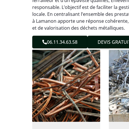
ferrailleur et d’un épaviste qualifiés, Enlèv
effica
responsable. L’objectif est de faciliter la g
sans 
locale. En centralisant l’ensemble des presta
Service
à Lamanon apporte une réponse cohérente, 
et de valorisation des déchets métalliques.
06.11.34.63.58
DEVIS GRATUI