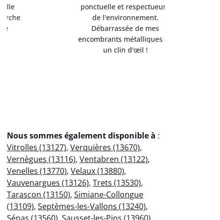
ponctuelle et respectueuse
équipemen
de l'environnement.
Servi
Débarrassée de mes
professio
encombrants métalliques en
votre
un clin d'œil !
éco
Nous sommes également disponible à
:
Vitrolles (13127)
,
Verquières (13670)
,
Vernègues (13116)
,
Ventabren (13122)
,
Venelles (13770)
,
Velaux (13880)
,
Vauvenargues (13126)
,
Trets (13530)
,
Tarascon (13150)
,
Simiane-Collongue
(13109)
,
Septèmes-les-Vallons (13240)
,
Sénas (13560)
,
Sausset-les-Pins (13960)
,