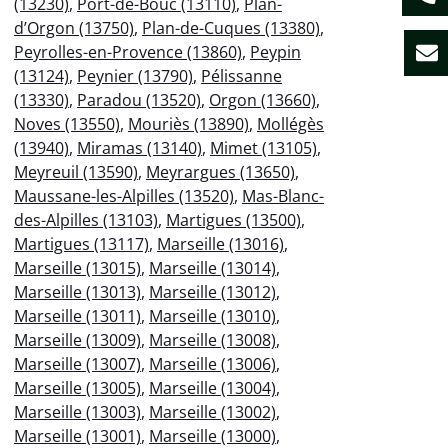
(13230)
,
Port-de-Bouc (13110)
,
Plan-
d’Orgon (13750)
,
Plan-de-Cuques (13380)
,
Peyrolles-en-Provence (13860)
,
Peypin
(13124)
,
Peynier (13790)
,
Pélissanne
(13330)
,
Paradou (13520)
,
Orgon (13660)
,
Noves (13550)
,
Mouriès (13890)
,
Mollégès
(13940)
,
Miramas (13140)
,
Mimet (13105)
,
Meyreuil (13590)
,
Meyrargues (13650)
,
Maussane-les-Alpilles (13520)
,
Mas-Blanc-
des-Alpilles (13103)
,
Martigues (13500)
,
Martigues (13117)
,
Marseille (13016)
,
Marseille (13015)
,
Marseille (13014)
,
Marseille (13013)
,
Marseille (13012)
,
Marseille (13011)
,
Marseille (13010)
,
Marseille (13009)
,
Marseille (13008)
,
Marseille (13007)
,
Marseille (13006)
,
Marseille (13005)
,
Marseille (13004)
,
Marseille (13003)
,
Marseille (13002)
,
Marseille (13001)
,
Marseille (13000)
,