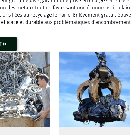
ement gratuit épave garantit une prise en charge sérieuse et
ce qui a tout enlevé
rapide de ma vieille
estion des métaux tout en favorisant une économie circulaire
laisser de traces.
chaudière et démarche
tions liées au recyclage ferraille, Enlèvement gratuit épave
 client très réactif.
transparente. Je
efficace et durable aux problématiques d’encombrement
recommande !
T