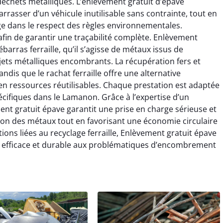
s déchets métalliques. L’enlèvement gratuit d’épave
rrasser d’un véhicule inutilisable sans contrainte, tout en
ge dans le respect des règles environnementales.
afin de garantir une traçabilité complète. Enlèvement
barras ferraille, qu’il s’agisse de métaux issus de
jets métalliques encombrants. La récupération fers et
dis que le rachat ferraille offre une alternative
n ressources réutilisables. Chaque prestation est adaptée
écifiques dans le Lamanon. Grâce à l’expertise d’un
ement gratuit épave garantit une prise en charge sérieuse et
estion des métaux tout en favorisant une économie circulaire
tions liées au recyclage ferraille, Enlèvement gratuit épave
efficace et durable aux problématiques d’encombrement