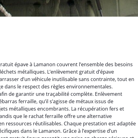
ratuit épave à Lamanon couvrent l’ensemble des besoins
s déchets métalliques. L’enlèvement gratuit d’épave
rrasser d’un véhicule inutilisable sans contrainte, tout en
ge dans le respect des règles environnementales.
afin de garantir une traçabilité complète. Enlèvement
barras ferraille, qu’il s’agisse de métaux issus de
ginie Lambert
Jérôme Meunier
jets métalliques encombrants. La récupération fers et
dis que le rachat ferraille offre une alternative
6 février 2025
21 octobre 2024
n ressources réutilisables. Chaque prestation est adaptée
 pour se débarrasser
Service de recyclage efficace
écifiques dans le Lamanon. Grâce à l’expertise d’un
ux métaux ! Équipe
et écologique. Enlèvement