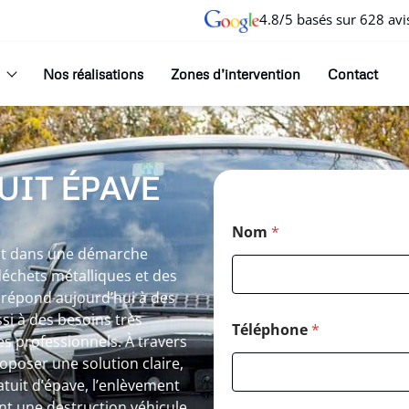
4.8/5 basés sur 628 avi
Nos réalisations
Zones d’intervention
Contact
UIT ÉPAVE
Nom
*
rit dans une démarche
 déchets métalliques et des
e répond aujourd’hui à des
i à des besoins très
Téléphone
*
s professionnels. À travers
roposer une solution claire,
tuit d’épave, l’enlèvement
ant une destruction véhicule