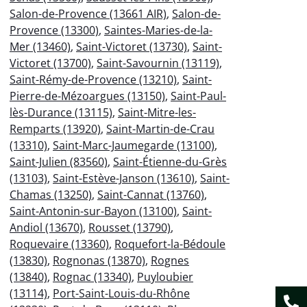
Salon-de-Provence (13661 AIR)
,
Salon-de-
Provence (13300)
,
Saintes-Maries-de-la-
Mer (13460)
,
Saint-Victoret (13730)
,
Saint-
Victoret (13700)
,
Saint-Savournin (13119)
,
Saint-Rémy-de-Provence (13210)
,
Saint-
Pierre-de-Mézoargues (13150)
,
Saint-Paul-
lès-Durance (13115)
,
Saint-Mitre-les-
Remparts (13920)
,
Saint-Martin-de-Crau
(13310)
,
Saint-Marc-Jaumegarde (13100)
,
Saint-Julien (83560)
,
Saint-Étienne-du-Grès
(13103)
,
Saint-Estève-Janson (13610)
,
Saint-
Chamas (13250)
,
Saint-Cannat (13760)
,
Saint-Antonin-sur-Bayon (13100)
,
Saint-
Andiol (13670)
,
Rousset (13790)
,
Roquevaire (13360)
,
Roquefort-la-Bédoule
(13830)
,
Rognonas (13870)
,
Rognes
(13840)
,
Rognac (13340)
,
Puyloubier
(13114)
,
Port-Saint-Louis-du-Rhône