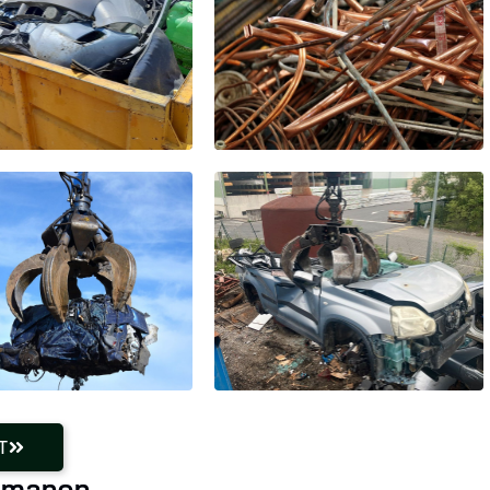
T
Lamanon