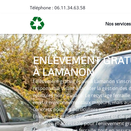
Téléphone :
06.11.34.63.58
Nos services
ENLÈVEMENT GRAT
À LAMANON
Enlèvement gratuit épave à Lamanon s’insc
responsable visant à faciliter la gestion des
véhicules hors d’usage. Le recyclage ferraill
enjeux environnementaux majeurs, mais auss
concrets pour les particuliers comme pour le
Enlèvement gratuit épave, l’objectif est de p
encadrée et accessible pour l’enlèvement gra
épave et le débarras ferraille, tout en assur