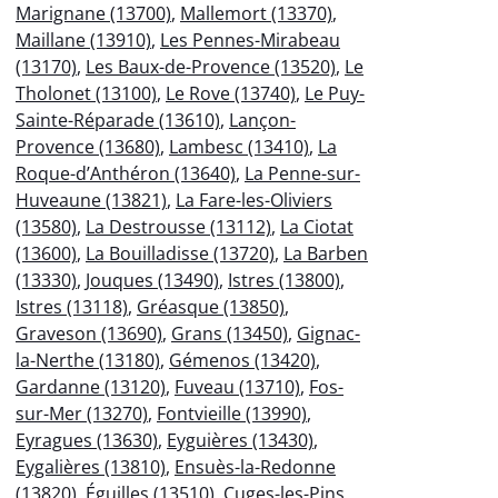
Marignane (13700)
,
Mallemort (13370)
,
Maillane (13910)
,
Les Pennes-Mirabeau
(13170)
,
Les Baux-de-Provence (13520)
,
Le
Tholonet (13100)
,
Le Rove (13740)
,
Le Puy-
Sainte-Réparade (13610)
,
Lançon-
Provence (13680)
,
Lambesc (13410)
,
La
Roque-d’Anthéron (13640)
,
La Penne-sur-
Huveaune (13821)
,
La Fare-les-Oliviers
(13580)
,
La Destrousse (13112)
,
La Ciotat
(13600)
,
La Bouilladisse (13720)
,
La Barben
(13330)
,
Jouques (13490)
,
Istres (13800)
,
Istres (13118)
,
Gréasque (13850)
,
Graveson (13690)
,
Grans (13450)
,
Gignac-
la-Nerthe (13180)
,
Gémenos (13420)
,
Gardanne (13120)
,
Fuveau (13710)
,
Fos-
sur-Mer (13270)
,
Fontvieille (13990)
,
Eyragues (13630)
,
Eyguières (13430)
,
Eygalières (13810)
,
Ensuès-la-Redonne
(13820)
,
Éguilles (13510)
,
Cuges-les-Pins