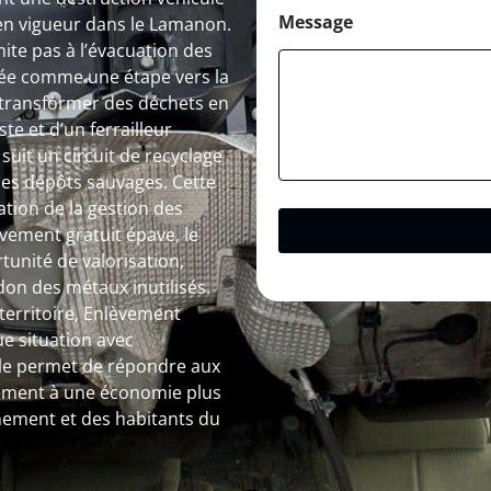
Message
en vigueur dans le Lamanon.
ite pas à l’évacuation des
ée comme une étape vers la
 transformer des déchets en
te et d’un ferrailleur
uit un circuit de recyclage
t les dépôts sauvages. Cette
tion de la gestion des
vement gratuit épave, le
tunité de valorisation,
don des métaux inutilisés.
territoire, Enlèvement
 situation avec
bale permet de répondre aux
vement à une économie plus
nnement et des habitants du