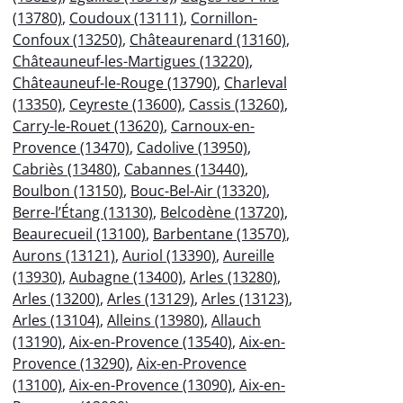
(13780)
,
Coudoux (13111)
,
Cornillon-
Confoux (13250)
,
Châteaurenard (13160)
,
Châteauneuf-les-Martigues (13220)
,
Châteauneuf-le-Rouge (13790)
,
Charleval
(13350)
,
Ceyreste (13600)
,
Cassis (13260)
,
Carry-le-Rouet (13620)
,
Carnoux-en-
Provence (13470)
,
Cadolive (13950)
,
Cabriès (13480)
,
Cabannes (13440)
,
Boulbon (13150)
,
Bouc-Bel-Air (13320)
,
Berre-l’Étang (13130)
,
Belcodène (13720)
,
Beaurecueil (13100)
,
Barbentane (13570)
,
Aurons (13121)
,
Auriol (13390)
,
Aureille
(13930)
,
Aubagne (13400)
,
Arles (13280)
,
Arles (13200)
,
Arles (13129)
,
Arles (13123)
,
Arles (13104)
,
Alleins (13980)
,
Allauch
(13190)
,
Aix-en-Provence (13540)
,
Aix-en-
Provence (13290)
,
Aix-en-Provence
(13100)
,
Aix-en-Provence (13090)
,
Aix-en-