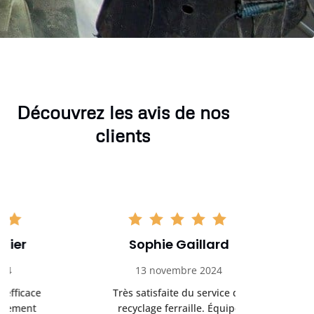
Découvrez les avis de nos
clients
Sophie Gaillard
Marc 
13 novembre 2024
8 déc
Très satisfaite du service de
Excellente 
recyclage ferraille. Équipe
recyclag