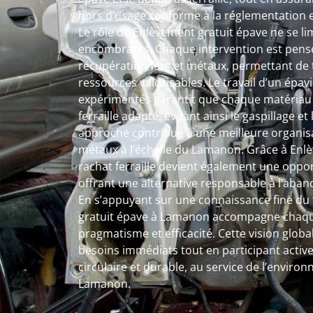
hors d’usage conforme à la réglementation 
Le rôle de Enlèvement gratuit épave ne se lim
encombrants. Chaque intervention est pens
récupération fers et métaux, permettant de
ressources valorisables. Le travail d’un épavis
expérimentés garantit que chaque matériau s
ferraille adapté, évitant ainsi le gaspillage e
approche contribue à une meilleure organisa
métaux à l’échelle du Lamanon. Grâce à Enlè
rachat ferraille devient également une oppor
offrant une alternative responsable à l’aban
En s’appuyant sur une connaissance fine du 
gratuit épave à Lamanon accompagne chaque
pragmatisme et efficacité. Cette vision glo
besoins immédiats tout en participant acti
circulaire et durable, au service de l’enviro
Lamanon.