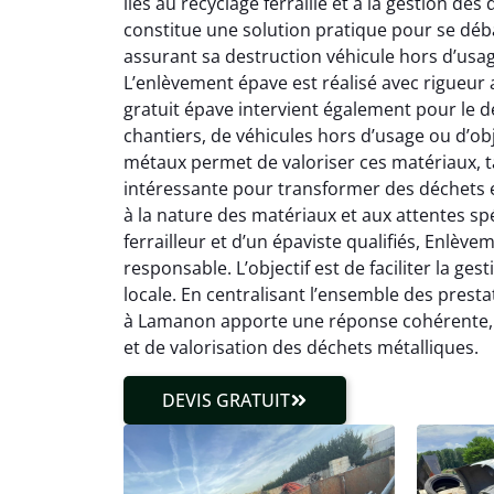
liés au recyclage ferraille et à la gestion de
constitue une solution pratique pour se déba
assurant sa destruction véhicule hors d’usa
L’enlèvement épave est réalisé avec rigueur 
gratuit épave intervient également pour le dé
chantiers, de véhicules hors d’usage ou d’ob
métaux permet de valoriser ces matériaux, tan
intéressante pour transformer des déchets e
à la nature des matériaux et aux attentes sp
ferrailleur et d’un épaviste qualifiés, Enlèv
responsable. L’objectif est de faciliter la g
locale. En centralisant l’ensemble des presta
à Lamanon apporte une réponse cohérente, 
et de valorisation des déchets métalliques.
DEVIS GRATUIT