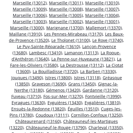
Marseille (13012)
,
Marseille (13011)
,
Marseille (13010)
,
Marseille (13009)
,
Marseille (13008)
,
Marseille (13007)
,
Marseille (13006)
,
Marseille (13005)
,
Marseille (13004)
,
Marseille (13003)
,
Marseille (13002)
,
Marseille (13001)
,
Marseille (13000)
,
Marignane (13700)
,
Mallemort (13370)
,
Maillane (13910)
,
Les Pennes-Mirabeau (13170)
,
Les Baux-
de-Provence (13520)
,
Le Tholonet (13100)
,
Le Rove (13740)
,
Le Puy-Sainte-Réparade (13610)
,
Lançon-Provence
(13680)
,
Lambesc (13410)
,
Lamanon (13113)
,
La Roque-
d’Anthéron (13640)
,
La Penne-sur-Huveaune (13821)
,
La
Fare-les-Oliviers (13580)
,
La Destrousse (13112)
,
La Ciotat
(13600)
,
La Bouilladisse (13720)
,
La Barben (13330)
,
Jouques (13490)
,
Istres (13800)
,
Istres (13118)
,
Gréasque
(13850)
,
Graveson (13690)
,
Grans (13450)
,
Gignac-la-
Nerthe (13180)
,
Gémenos (13420)
,
Gardanne (13120)
,
Fuveau (13710)
,
Fos-sur-Mer (13270)
,
Fontvieille (13990)
,
Eyragues (13630)
,
Eyguières (13430)
,
Eygalières (13810)
,
Ensuès-la-Redonne (13820)
,
Éguilles (13510)
,
Cuges-les-
Pins (13780)
,
Coudoux (13111)
,
Cornillon-Confoux (13250)
,
Châteaurenard (13160)
,
Châteauneuf-les-Martigues
(13220)
,
Châteauneuf-le-Rouge (13790)
,
Charleval (13350)
,