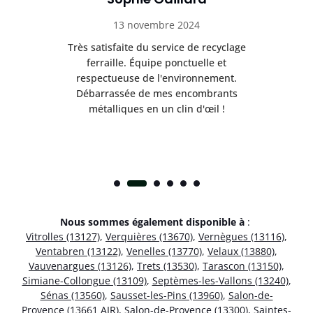
13 novembre 2024
Très satisfaite du service de recyclage
Exc
e ma
ferraille. Équipe ponctuelle et
respectueuse de l'environnement.
!
Débarrassée de mes encombrants
métalliques en un clin d'œil !
Nous sommes également disponible à
:
Vitrolles (13127)
,
Verquières (13670)
,
Vernègues (13116)
,
Ventabren (13122)
,
Venelles (13770)
,
Velaux (13880)
,
Vauvenargues (13126)
,
Trets (13530)
,
Tarascon (13150)
,
Simiane-Collongue (13109)
,
Septèmes-les-Vallons (13240)
,
Sénas (13560)
,
Sausset-les-Pins (13960)
,
Salon-de-
Provence (13661 AIR)
,
Salon-de-Provence (13300)
,
Saintes-