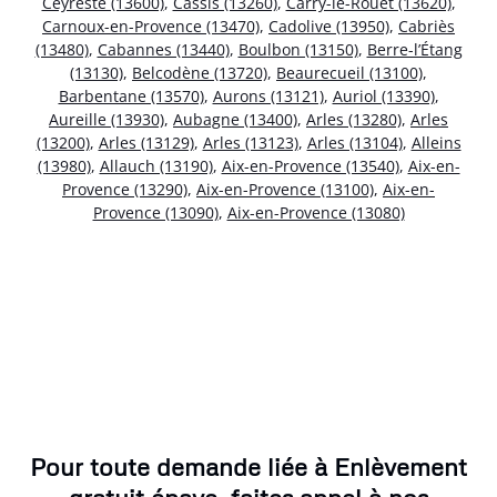
Ceyreste (13600)
,
Cassis (13260)
,
Carry-le-Rouet (13620)
,
Carnoux-en-Provence (13470)
,
Cadolive (13950)
,
Cabriès
(13480)
,
Cabannes (13440)
,
Boulbon (13150)
,
Berre-l’Étang
(13130)
,
Belcodène (13720)
,
Beaurecueil (13100)
,
Barbentane (13570)
,
Aurons (13121)
,
Auriol (13390)
,
Aureille (13930)
,
Aubagne (13400)
,
Arles (13280)
,
Arles
(13200)
,
Arles (13129)
,
Arles (13123)
,
Arles (13104)
,
Alleins
(13980)
,
Allauch (13190)
,
Aix-en-Provence (13540)
,
Aix-en-
Provence (13290)
,
Aix-en-Provence (13100)
,
Aix-en-
Provence (13090)
,
Aix-en-Provence (13080)
Pour toute demande liée à Enlèvement