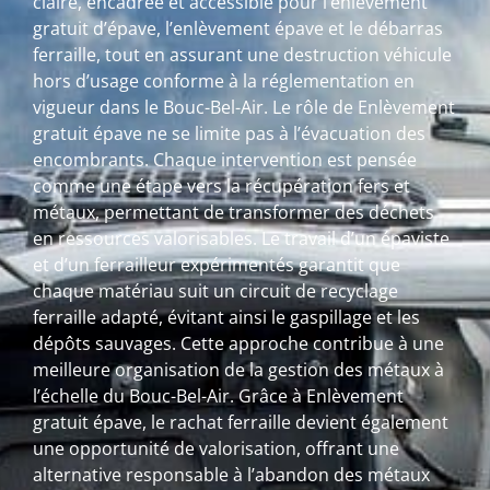
claire, encadrée et accessible pour l’enlèvement
gratuit d’épave, l’enlèvement épave et le débarras
ferraille, tout en assurant une destruction véhicule
hors d’usage conforme à la réglementation en
vigueur dans le Bouc-Bel-Air. Le rôle de Enlèvement
gratuit épave ne se limite pas à l’évacuation des
encombrants. Chaque intervention est pensée
comme une étape vers la récupération fers et
métaux, permettant de transformer des déchets
en ressources valorisables. Le travail d’un épaviste
et d’un ferrailleur expérimentés garantit que
chaque matériau suit un circuit de recyclage
ferraille adapté, évitant ainsi le gaspillage et les
dépôts sauvages. Cette approche contribue à une
meilleure organisation de la gestion des métaux à
l’échelle du Bouc-Bel-Air. Grâce à Enlèvement
gratuit épave, le rachat ferraille devient également
une opportunité de valorisation, offrant une
alternative responsable à l’abandon des métaux