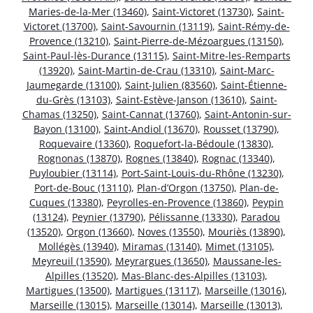
Maries-de-la-Mer (13460)
,
Saint-Victoret (13730)
,
Saint-
Victoret (13700)
,
Saint-Savournin (13119)
,
Saint-Rémy-de-
Provence (13210)
,
Saint-Pierre-de-Mézoargues (13150)
,
Saint-Paul-lès-Durance (13115)
,
Saint-Mitre-les-Remparts
(13920)
,
Saint-Martin-de-Crau (13310)
,
Saint-Marc-
Jaumegarde (13100)
,
Saint-Julien (83560)
,
Saint-Étienne-
du-Grès (13103)
,
Saint-Estève-Janson (13610)
,
Saint-
Chamas (13250)
,
Saint-Cannat (13760)
,
Saint-Antonin-sur-
Bayon (13100)
,
Saint-Andiol (13670)
,
Rousset (13790)
,
Roquevaire (13360)
,
Roquefort-la-Bédoule (13830)
,
Rognonas (13870)
,
Rognes (13840)
,
Rognac (13340)
,
Puyloubier (13114)
,
Port-Saint-Louis-du-Rhône (13230)
,
Port-de-Bouc (13110)
,
Plan-d’Orgon (13750)
,
Plan-de-
Cuques (13380)
,
Peyrolles-en-Provence (13860)
,
Peypin
(13124)
,
Peynier (13790)
,
Pélissanne (13330)
,
Paradou
(13520)
,
Orgon (13660)
,
Noves (13550)
,
Mouriès (13890)
,
Mollégès (13940)
,
Miramas (13140)
,
Mimet (13105)
,
Meyreuil (13590)
,
Meyrargues (13650)
,
Maussane-les-
Alpilles (13520)
,
Mas-Blanc-des-Alpilles (13103)
,
Martigues (13500)
,
Martigues (13117)
,
Marseille (13016)
,
Marseille (13015)
,
Marseille (13014)
,
Marseille (13013)
,