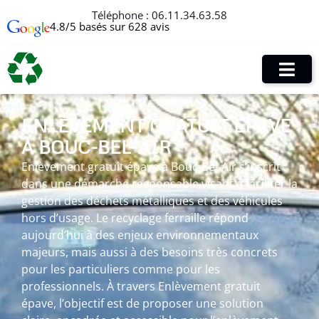
Téléphone :
06.11.34.63.58
4.8/5 basés sur 628 avis
ENLÈVEMENT GRATUIT ÉPAVE
À BOUC-BEL-AIR
Enlèvement gratuit épave à Bouc-Bel-Air s’inscrit
dans une démarche responsable visant à faciliter la
gestion des déchets métalliques et des véhicules
hors d’usage. Le recyclage ferraille répond
aujourd’hui à des enjeux environnementaux
majeurs, mais aussi à des besoins très concrets
pour les particuliers comme pour les
professionnels. À travers Enlèvement gratuit
épave, l’objectif est de proposer une solution