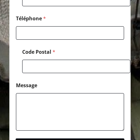
h
o
n
e
Téléphone
*
Code Postal
*
Message