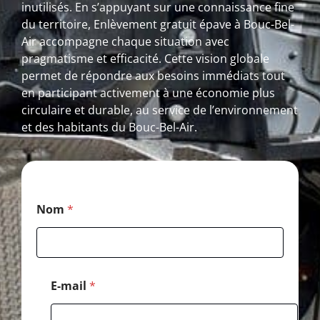
inutilisés. En s’appuyant sur une connaissance fine
du territoire, Enlèvement gratuit épave à Bouc-Bel-
Air accompagne chaque situation avec
pragmatisme et efficacité. Cette vision globale
permet de répondre aux besoins immédiats tout
en participant activement à une économie plus
circulaire et durable, au service de l’environnement
et des habitants du Bouc-Bel-Air.
*
Nom
*
N
o
m
T
é
l
E-mail
*
é
p