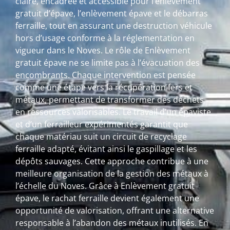
claire, encadrée et accessible pour l’enlèvement
gratuit d’épave, l’enlèvement épave et le débarras
ferraille, tout en assurant une destruction véhicule
hors d’usage conforme à la réglementation en
vigueur dans le Noves. Le rôle de Enlèvement
gratuit épave ne se limite pas à l’évacuation des
encombrants. Chaque intervention est pensée
comme une étape vers la récupération fers et
métaux, permettant de transformer des déchets
en ressources valorisables. Le travail d’un épaviste
et d’un ferrailleur expérimentés garantit que
chaque matériau suit un circuit de recyclage
ferraille adapté, évitant ainsi le gaspillage et les
dépôts sauvages. Cette approche contribue à une
meilleure organisation de la gestion des métaux à
l’échelle du Noves. Grâce à Enlèvement gratuit
épave, le rachat ferraille devient également une
opportunité de valorisation, offrant une alternative
responsable à l’abandon des métaux inutilisés. En