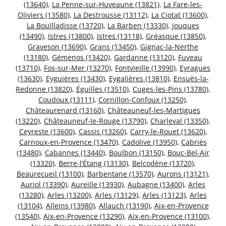
(13640)
,
La Penne-sur-Huveaune (13821)
,
La Fare-les-
Oliviers (13580)
,
La Destrousse (13112)
,
La Ciotat (13600)
,
La Bouilladisse (13720)
,
La Barben (13330)
,
Jouques
(13490)
,
Istres (13800)
,
Istres (13118)
,
Gréasque (13850)
,
Graveson (13690)
,
Grans (13450)
,
Gignac-la-Nerthe
(13180)
,
Gémenos (13420)
,
Gardanne (13120)
,
Fuveau
(13710)
,
Fos-sur-Mer (13270)
,
Fontvieille (13990)
,
Eyragues
(13630)
,
Eyguières (13430)
,
Eygalières (13810)
,
Ensuès-la-
Redonne (13820)
,
Éguilles (13510)
,
Cuges-les-Pins (13780)
,
Coudoux (13111)
,
Cornillon-Confoux (13250)
,
Châteaurenard (13160)
,
Châteauneuf-les-Martigues
(13220)
,
Châteauneuf-le-Rouge (13790)
,
Charleval (13350)
,
Ceyreste (13600)
,
Cassis (13260)
,
Carry-le-Rouet (13620)
,
Carnoux-en-Provence (13470)
,
Cadolive (13950)
,
Cabriès
(13480)
,
Cabannes (13440)
,
Boulbon (13150)
,
Bouc-Bel-Air
(13320)
,
Berre-l’Étang (13130)
,
Belcodène (13720)
,
Beaurecueil (13100)
,
Barbentane (13570)
,
Aurons (13121)
,
Auriol (13390)
,
Aureille (13930)
,
Aubagne (13400)
,
Arles
(13280)
,
Arles (13200)
,
Arles (13129)
,
Arles (13123)
,
Arles
(13104)
,
Alleins (13980)
,
Allauch (13190)
,
Aix-en-Provence
(13540)
,
Aix-en-Provence (13290)
,
Aix-en-Provence (13100)
,