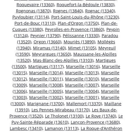
Roquevaire (13360)
,
Roquefort-la-Bédoule (13830)
,
Rognonas (13870)
,
Rognes (13840)
,
Rognac (13340)
,
Puyloubier (13114)
,
Port-Saint-Louis-du-Rhône (13230)
,
Port-de-Bouc (13110)
,
Plan-d’Orgon (13750)
,
Plan-de-
Cuques (13380)
,
Peyrolles-en-Provence (13860)
,
Peypin
(13124)
,
Peynier (13790)
,
Pélissanne (13330)
,
Paradou
(13520)
,
Orgon (13660)
,
Mouriès (13890)
,
Mollégès
(13940)
,
Miramas (13140)
,
Mimet (13105)
,
Meyreuil
(13590)
,
Meyrargues (13650)
,
Maussane-les-Alpilles
(13520)
,
Mas-Blanc-des-Alpilles (13103)
,
Martigues
(13500)
,
Martigues (13117)
,
Marseille (13016)
,
Marseille
(13015)
,
Marseille (13014)
,
Marseille (13013)
,
Marseille
(13012)
,
Marseille (13011)
,
Marseille (13010)
,
Marseille
(13009)
,
Marseille (13008)
,
Marseille (13007)
,
Marseille
(13006)
,
Marseille (13005)
,
Marseille (13004)
,
Marseille
(13003)
,
Marseille (13002)
,
Marseille (13001)
,
Marseille
(13000)
,
Marignane (13700)
,
Mallemort (13370)
,
Maillane
(13910)
,
Les Pennes-Mirabeau (13170)
,
Les Baux-de-
Provence (13520)
,
Le Tholonet (13100)
,
Le Rove (13740)
,
Le
Puy-Sainte-Réparade (13610)
,
Lançon-Provence (13680)
,
Lambesc (13410)
,
Lamanon (13113)
,
La Roque-d’Anthéron