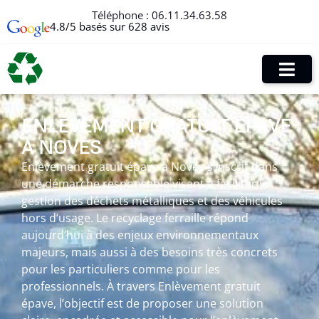
Téléphone :
06.11.34.63.58
4.8/5 basés sur 628 avis
ENLÈVEMENT GRATUIT ÉPAVE
À NOVES
Enlèvement gratuit épave à Noves s’inscrit dans
une démarche responsable visant à faciliter la
gestion des déchets métalliques et des véhicules
hors d’usage. Le recyclage ferraille répond
aujourd’hui à des enjeux environnementaux
majeurs, mais aussi à des besoins très concrets
pour les particuliers comme pour les
professionnels. À travers Enlèvement gratuit
épave, l’objectif est de proposer une solution