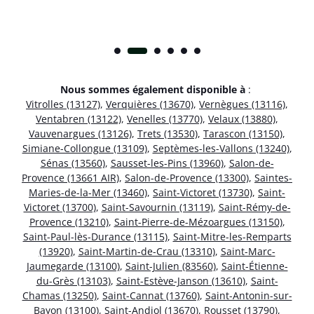
Nous sommes également disponible à
:
Vitrolles (13127)
,
Verquières (13670)
,
Vernègues (13116)
,
Ventabren (13122)
,
Venelles (13770)
,
Velaux (13880)
,
Vauvenargues (13126)
,
Trets (13530)
,
Tarascon (13150)
,
Simiane-Collongue (13109)
,
Septèmes-les-Vallons (13240)
,
Sénas (13560)
,
Sausset-les-Pins (13960)
,
Salon-de-
Provence (13661 AIR)
,
Salon-de-Provence (13300)
,
Saintes-
Maries-de-la-Mer (13460)
,
Saint-Victoret (13730)
,
Saint-
Victoret (13700)
,
Saint-Savournin (13119)
,
Saint-Rémy-de-
Provence (13210)
,
Saint-Pierre-de-Mézoargues (13150)
,
Saint-Paul-lès-Durance (13115)
,
Saint-Mitre-les-Remparts
(13920)
,
Saint-Martin-de-Crau (13310)
,
Saint-Marc-
Jaumegarde (13100)
,
Saint-Julien (83560)
,
Saint-Étienne-
du-Grès (13103)
,
Saint-Estève-Janson (13610)
,
Saint-
Chamas (13250)
,
Saint-Cannat (13760)
,
Saint-Antonin-sur-
Bayon (13100)
,
Saint-Andiol (13670)
,
Rousset (13790)
,