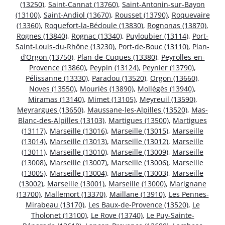
(13250)
,
Saint-Cannat (13760)
,
Saint-Antonin-sur-Bayon
(13100)
,
Saint-Andiol (13670)
,
Rousset (13790)
,
Roquevaire
(13360)
,
Roquefort-la-Bédoule (13830)
,
Rognonas (13870)
,
Rognes (13840)
,
Rognac (13340)
,
Puyloubier (13114)
,
Port-
Saint-Louis-du-Rhône (13230)
,
Port-de-Bouc (13110)
,
Plan-
d’Orgon (13750)
,
Plan-de-Cuques (13380)
,
Peyrolles-en-
Provence (13860)
,
Peypin (13124)
,
Peynier (13790)
,
Pélissanne (13330)
,
Paradou (13520)
,
Orgon (13660)
,
Noves (13550)
,
Mouriès (13890)
,
Mollégès (13940)
,
Miramas (13140)
,
Mimet (13105)
,
Meyreuil (13590)
,
Meyrargues (13650)
,
Maussane-les-Alpilles (13520)
,
Mas-
Blanc-des-Alpilles (13103)
,
Martigues (13500)
,
Martigues
(13117)
,
Marseille (13016)
,
Marseille (13015)
,
Marseille
(13014)
,
Marseille (13013)
,
Marseille (13012)
,
Marseille
(13011)
,
Marseille (13010)
,
Marseille (13009)
,
Marseille
(13008)
,
Marseille (13007)
,
Marseille (13006)
,
Marseille
(13005)
,
Marseille (13004)
,
Marseille (13003)
,
Marseille
(13002)
,
Marseille (13001)
,
Marseille (13000)
,
Marignane
(13700)
,
Mallemort (13370)
,
Maillane (13910)
,
Les Pennes-
Mirabeau (13170)
,
Les Baux-de-Provence (13520)
,
Le
Tholonet (13100)
,
Le Rove (13740)
,
Le Puy-Sainte-