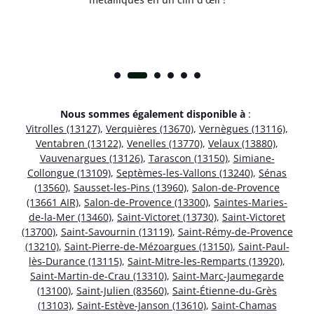
Nous sommes également disponible à
:
Vitrolles (13127)
,
Verquières (13670)
,
Vernègues (13116)
,
Ventabren (13122)
,
Venelles (13770)
,
Velaux (13880)
,
Vauvenargues (13126)
,
Tarascon (13150)
,
Simiane-
Collongue (13109)
,
Septèmes-les-Vallons (13240)
,
Sénas
(13560)
,
Sausset-les-Pins (13960)
,
Salon-de-Provence
(13661 AIR)
,
Salon-de-Provence (13300)
,
Saintes-Maries-
de-la-Mer (13460)
,
Saint-Victoret (13730)
,
Saint-Victoret
(13700)
,
Saint-Savournin (13119)
,
Saint-Rémy-de-Provence
(13210)
,
Saint-Pierre-de-Mézoargues (13150)
,
Saint-Paul-
lès-Durance (13115)
,
Saint-Mitre-les-Remparts (13920)
,
Saint-Martin-de-Crau (13310)
,
Saint-Marc-Jaumegarde
(13100)
,
Saint-Julien (83560)
,
Saint-Étienne-du-Grès
(13103)
,
Saint-Estève-Janson (13610)
,
Saint-Chamas