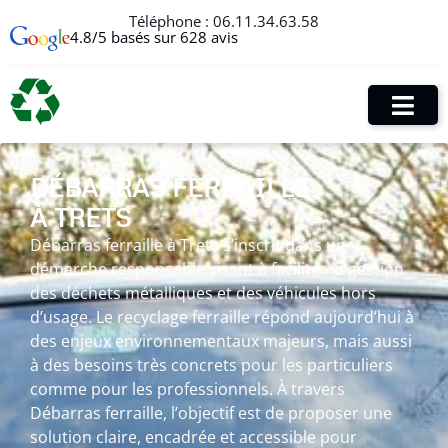
Téléphone :
06.11.34.63.58
4.8/5 basés sur 628 avis
DÉBARRAS FERRAILLE
À TRETS
Débarras ferraille à Trets s’inscrit dans une
démarche responsable visant à faciliter la gestion
des déchets métalliques et des véhicules hors
d’usage. Le recyclage ferraille répond aujourd’hui à
des enjeux environnementaux majeurs, mais aussi
à des besoins très concrets pour les particuliers
comme pour les professionnels. À travers
Débarras ferraille, l’objectif est de proposer une
solution claire, encadrée et accessible pour