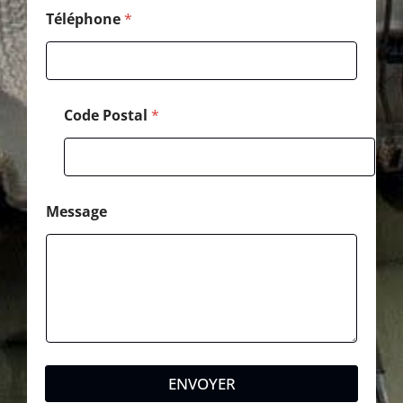
g
e
Téléphone
*
*
Code Postal
*
Message
ENVOYER