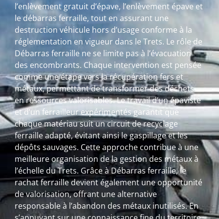
l’enlèvement gratuit d’épave, l’enlèvement épave et
le débarras ferraille, tout en assurant une
destruction véhicule hors d’usage conforme à la
réglementation en vigueur dans le Trets. Le rôle de
Débarras ferraille ne se limite pas à l’évacuation
des encombrants. Chaque intervention est pensée
comme une étape vers la récupération fers et
métaux, permettant de transformer des déchets
en ressources valorisables. Le travail d’un épaviste
et d’un ferrailleur expérimentés garantit que
chaque matériau suit un circuit de recyclage
ferraille adapté, évitant ainsi le gaspillage et les
dépôts sauvages. Cette approche contribue à une
meilleure organisation de la gestion des métaux à
l’échelle du Trets. Grâce à Débarras ferraille, le
rachat ferraille devient également une opportunité
de valorisation, offrant une alternative
responsable à l’abandon des métaux inutilisés. En
s’appuyant sur une connaissance fine du territoire,