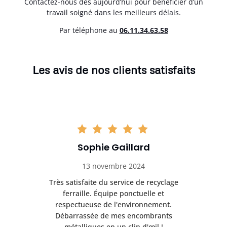
Contactez-nous dès aujourd’hui pour bénéficier d’un
travail soigné dans les meilleurs délais.
Par téléphone au
06.11.34.63.58
Les avis de nos clients satisfaits
Sophie Gaillard
13 novembre 2024
Très satisfaite du service de recyclage
Exc
e ma
ferraille. Équipe ponctuelle et
respectueuse de l'environnement.
!
Débarrassée de mes encombrants
métalliques en un clin d'œil !