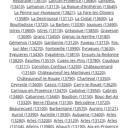
Réparade (13610)
,
Lançon-Provence (13680)
,
Lambesc
(13410)
,
Lamanon (13113)
,
La Roque-d’Anthéron (13640)
,
La Penne-sur-Huveaune (13821)
,
La Fare-les-Oliviers
(13580)
,
La Destrousse (13112)
,
La Ciotat (13600)
,
La
Bouilladisse (13720)
,
La Barben (13330)
,
Jouques (13490)
,
Istres (13800)
,
Istres (13118)
,
Gréasque (13850)
,
Graveson
(13690)
,
Grans (13450)
,
Gignac-la-Nerthe (13180)
,
Gémenos (13420)
,
Gardanne (13120)
,
Fuveau (13710)
,
Fos-
sur-Mer (13270)
,
Fontvieille (13990)
,
Eyragues (13630)
,
Eyguières (13430)
,
Eygalières (13810)
,
Ensuès-la-Redonne
(13820)
,
Éguilles (13510)
,
Cuges-les-Pins (13780)
,
Coudoux
(13111)
,
Cornillon-Confoux (13250)
,
Châteaurenard
(13160)
,
Châteauneuf-les-Martigues (13220)
,
Châteauneuf-le-Rouge (13790)
,
Charleval (13350)
,
Ceyreste (13600)
,
Cassis (13260)
,
Carry-le-Rouet (13620)
,
Carnoux-en-Provence (13470)
,
Cadolive (13950)
,
Cabriès
(13480)
,
Cabannes (13440)
,
Boulbon (13150)
,
Bouc-Bel-Air
(13320)
,
Berre-l’Étang (13130)
,
Belcodène (13720)
,
Beaurecueil (13100)
,
Barbentane (13570)
,
Aurons (13121)
,
Auriol (13390)
,
Aureille (13930)
,
Aubagne (13400)
,
Arles
(13280)
,
Arles (13200)
,
Arles (13129)
,
Arles (13123)
,
Arles
(13104)
,
Alleins (13980)
,
Allauch (13190)
,
Aix-en-Provence