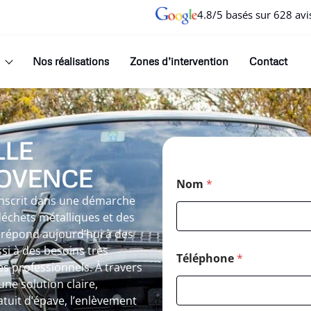
4.8/5 basés sur 628 avi
Nos réalisations
Zones d’intervention
Contact
LLE
OVENCE
Nom
*
inscrit dans une démarche
 déchets métalliques et des
e répond aujourd’hui à des
i à des besoins très
Téléphone
*
s professionnels. À travers
une solution claire,
tuit d’épave, l’enlèvement