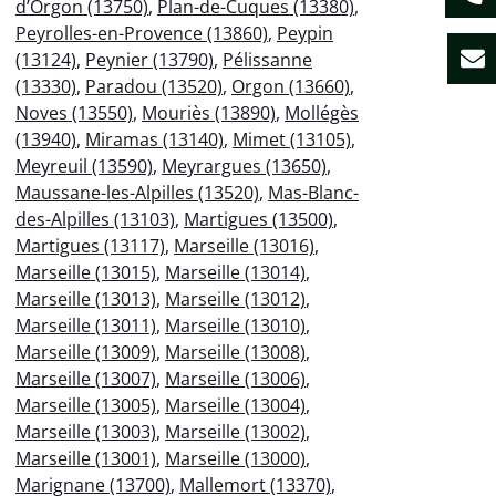
d’Orgon (13750)
,
Plan-de-Cuques (13380)
,
Peyrolles-en-Provence (13860)
,
Peypin
(13124)
,
Peynier (13790)
,
Pélissanne
(13330)
,
Paradou (13520)
,
Orgon (13660)
,
Noves (13550)
,
Mouriès (13890)
,
Mollégès
(13940)
,
Miramas (13140)
,
Mimet (13105)
,
Meyreuil (13590)
,
Meyrargues (13650)
,
Maussane-les-Alpilles (13520)
,
Mas-Blanc-
des-Alpilles (13103)
,
Martigues (13500)
,
Martigues (13117)
,
Marseille (13016)
,
Marseille (13015)
,
Marseille (13014)
,
Marseille (13013)
,
Marseille (13012)
,
Marseille (13011)
,
Marseille (13010)
,
Marseille (13009)
,
Marseille (13008)
,
Marseille (13007)
,
Marseille (13006)
,
Marseille (13005)
,
Marseille (13004)
,
Marseille (13003)
,
Marseille (13002)
,
Marseille (13001)
,
Marseille (13000)
,
Marignane (13700)
,
Mallemort (13370)
,