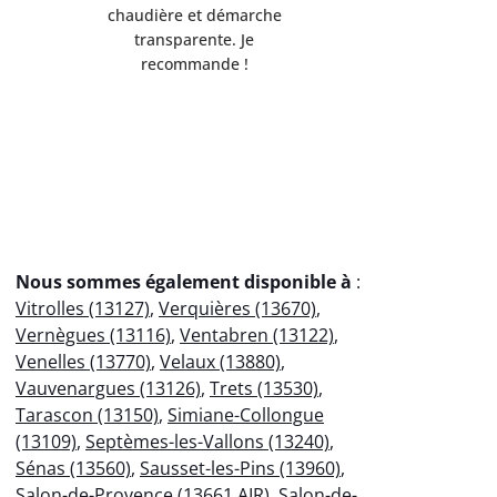
de l'environnement.
Servi
Débarrassée de mes
professio
encombrants métalliques en
votre
un clin d'œil !
éco
Nous sommes également disponible à
:
Vitrolles (13127)
,
Verquières (13670)
,
Vernègues (13116)
,
Ventabren (13122)
,
Venelles (13770)
,
Velaux (13880)
,
Vauvenargues (13126)
,
Trets (13530)
,
Tarascon (13150)
,
Simiane-Collongue
(13109)
,
Septèmes-les-Vallons (13240)
,
Sénas (13560)
,
Sausset-les-Pins (13960)
,
Salon-de-Provence (13661 AIR)
,
Salon-de-