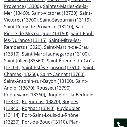
Provence (13300)
,
Saintes-Maries-de-la-
Mer (13460)
,
Saint-Victoret (13730)
,
Saint-
Victoret (13700)
,
Saint-Savournin (13119)
,
Saint-Rémy-de-Provence (13210)
,
Saint-
Pierre-de-Mézoargues (13150)
,
Saint-Paul-
lès-Durance (13115)
,
Saint-Mitre-les-
Remparts (13920)
,
Saint-Martin-de-Crau
(13310)
,
Saint-Marc-Jaumegarde (13100)
,
Saint-Julien (83560)
,
Saint-Étienne-du-Grès
(13103)
,
Saint-Estève-Janson (13610)
,
Saint-
Chamas (13250)
,
Saint-Cannat (13760)
,
Saint-Antonin-sur-Bayon (13100)
,
Saint-
Andiol (13670)
,
Rousset (13790)
,
Roquevaire (13360)
,
Roquefort-la-Bédoule
(13830)
,
Rognonas (13870)
,
Rognes
(13840)
,
Rognac (13340)
,
Puyloubier
(13114)
,
Port-Saint-Louis-du-Rhône
(13230)
,
Port-de-Bouc (13110)
,
Plan-