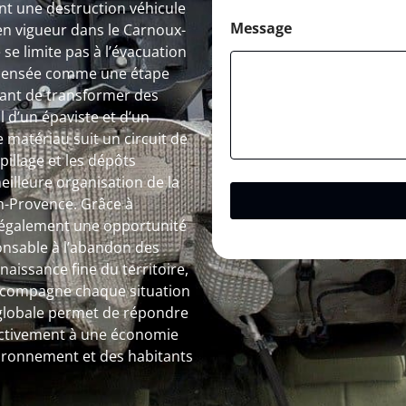
ant une destruction véhicule
Message
en vigueur dans le Carnoux-
 se limite pas à l’évacuation
 pensée comme une étape
tant de transformer des
l d’un épaviste et d’un
 matériau suit un circuit de
spillage et les dépôts
illeure organisation de la
n-Provence. Grâce à
nt également une opportunité
ponsable à l’abandon des
aissance fine du territoire,
accompagne chaque situation
n globale permet de répondre
activement à une économie
nvironnement et des habitants