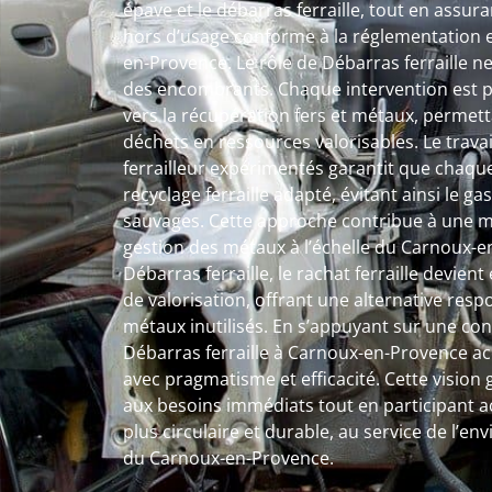
épave et le débarras ferraille, tout en assur
hors d’usage conforme à la réglementation 
en-Provence. Le rôle de Débarras ferraille ne
des encombrants. Chaque intervention est
vers la récupération fers et métaux, permet
déchets en ressources valorisables. Le travai
ferrailleur expérimentés garantit que chaque
recyclage ferraille adapté, évitant ainsi le ga
sauvages. Cette approche contribue à une me
gestion des métaux à l’échelle du Carnoux-e
Débarras ferraille, le rachat ferraille devie
de valorisation, offrant une alternative res
métaux inutilisés. En s’appuyant sur une conn
Débarras ferraille à Carnoux-en-Provence 
avec pragmatisme et efficacité. Cette visio
aux besoins immédiats tout en participant 
plus circulaire et durable, au service de l’e
du Carnoux-en-Provence.