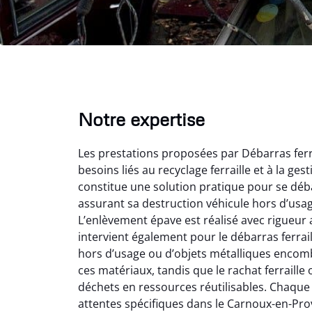
Notre expertise
Les prestations proposées par Débarras fer
besoins liés au recyclage ferraille et à la g
constitue une solution pratique pour se déba
assurant sa destruction véhicule hors d’usa
L’enlèvement épave est réalisé avec rigueur a
Vir
intervient également pour le débarras ferrail
hors d’usage ou d’objets métalliques encomb
2
ces matériaux, tandis que le rachat ferraille
Parfait
déchets en ressources réutilisables. Chaque 
des vie
attentes spécifiques dans le Carnoux-en-Prove
effica