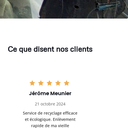
Ce que disent nos clients
Sophie Gaillard
Marc 
13 novembre 2024
8 déc
Très satisfaite du service de
Excellente 
recyclage ferraille. Équipe
recyclag
ponctuelle et respectueuse
équipemen