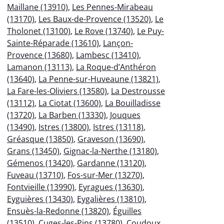
Maillane (13910)
,
Les Pennes-Mirabeau
(13170)
,
Les Baux-de-Provence (13520)
,
Le
Tholonet (13100)
,
Le Rove (13740)
,
Le Puy-
Sainte-Réparade (13610)
,
Lançon-
Provence (13680)
,
Lambesc (13410)
,
Lamanon (13113)
,
La Roque-d’Anthéron
(13640)
,
La Penne-sur-Huveaune (13821)
,
La Fare-les-Oliviers (13580)
,
La Destrousse
(13112)
,
La Ciotat (13600)
,
La Bouilladisse
(13720)
,
La Barben (13330)
,
Jouques
(13490)
,
Istres (13800)
,
Istres (13118)
,
Gréasque (13850)
,
Graveson (13690)
,
Grans (13450)
,
Gignac-la-Nerthe (13180)
,
Gémenos (13420)
,
Gardanne (13120)
,
Fuveau (13710)
,
Fos-sur-Mer (13270)
,
Fontvieille (13990)
,
Eyragues (13630)
,
Eyguières (13430)
,
Eygalières (13810)
,
Ensuès-la-Redonne (13820)
,
Éguilles
(13510)
,
Cuges-les-Pins (13780)
,
Coudoux