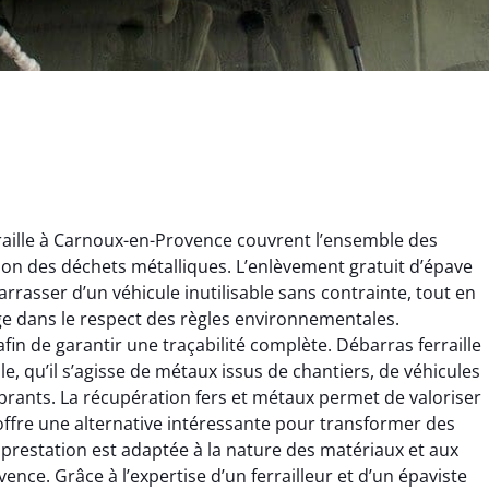
raille à Carnoux-en-Provence couvrent l’ensemble des
estion des déchets métalliques. L’enlèvement gratuit d’épave
rrasser d’un véhicule inutilisable sans contrainte, tout en
ge dans le respect des règles environnementales.
fin de garantir une traçabilité complète. Débarras ferraille
ginie Lambert
Jérôme Meunier
le, qu’il s’agisse de métaux issus de chantiers, de véhicules
rants. La récupération fers et métaux permet de valoriser
6 février 2025
21 octobre 2024
 offre une alternative intéressante pour transformer des
 pour se débarrasser
Service de recyclage efficace
prestation est adaptée à la nature des matériaux et aux
ux métaux ! Équipe
et écologique. Enlèvement
nce. Grâce à l’expertise d’un ferrailleur et d’un épaviste
ce qui a tout enlevé
rapide de ma vieille