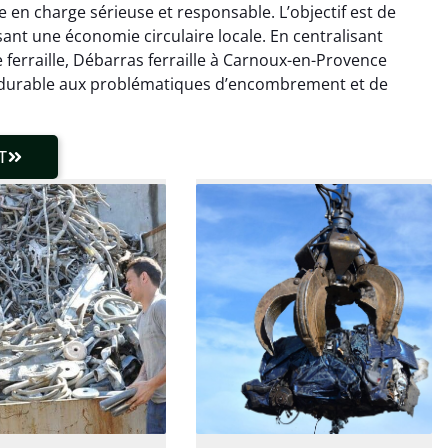
se en charge sérieuse et responsable. L’objectif est de
laisser de traces.
chaudière et démarche
isant une économie circulaire locale. En centralisant
 client très réactif.
transparente. Je
recommande !
 ferraille, Débarras ferraille à Carnoux-en-Provence
t durable aux problématiques d’encombrement et de
T