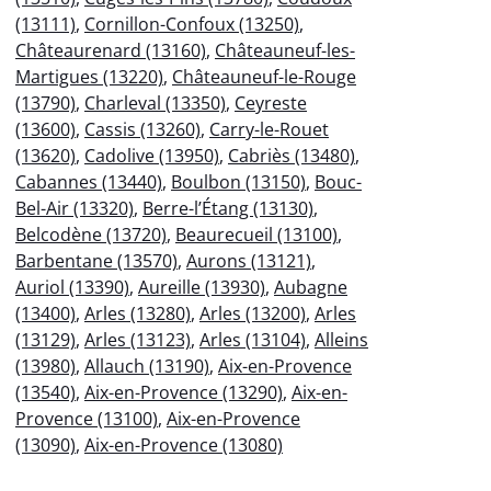
(13111)
,
Cornillon-Confoux (13250)
,
Châteaurenard (13160)
,
Châteauneuf-les-
Martigues (13220)
,
Châteauneuf-le-Rouge
(13790)
,
Charleval (13350)
,
Ceyreste
(13600)
,
Cassis (13260)
,
Carry-le-Rouet
(13620)
,
Cadolive (13950)
,
Cabriès (13480)
,
Cabannes (13440)
,
Boulbon (13150)
,
Bouc-
Bel-Air (13320)
,
Berre-l’Étang (13130)
,
Belcodène (13720)
,
Beaurecueil (13100)
,
Barbentane (13570)
,
Aurons (13121)
,
Auriol (13390)
,
Aureille (13930)
,
Aubagne
(13400)
,
Arles (13280)
,
Arles (13200)
,
Arles
(13129)
,
Arles (13123)
,
Arles (13104)
,
Alleins
(13980)
,
Allauch (13190)
,
Aix-en-Provence
(13540)
,
Aix-en-Provence (13290)
,
Aix-en-
Provence (13100)
,
Aix-en-Provence
(13090)
,
Aix-en-Provence (13080)