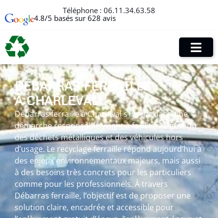
Téléphone :
06.11.34.63.58
4.8/5 basés sur 628 avis
DÉBARRAS FERRAILLE
À CHARLEVAL
Débarras ferraille à Charleval s’inscrit dans une
démarche responsable visant à faciliter la gestion
des déchets métalliques et des véhicules hors
d’usage. Le recyclage ferraille répond aujourd’hui à
des enjeux environnementaux majeurs, mais aussi
à des besoins très concrets pour les particuliers
comme pour les professionnels. À travers
Débarras ferraille, l’objectif est de proposer une
solution claire, encadrée et accessible pour