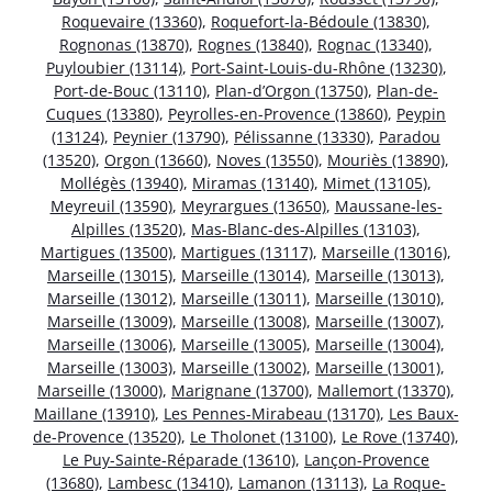
Roquevaire (13360)
,
Roquefort-la-Bédoule (13830)
,
Rognonas (13870)
,
Rognes (13840)
,
Rognac (13340)
,
Puyloubier (13114)
,
Port-Saint-Louis-du-Rhône (13230)
,
Port-de-Bouc (13110)
,
Plan-d’Orgon (13750)
,
Plan-de-
Cuques (13380)
,
Peyrolles-en-Provence (13860)
,
Peypin
(13124)
,
Peynier (13790)
,
Pélissanne (13330)
,
Paradou
(13520)
,
Orgon (13660)
,
Noves (13550)
,
Mouriès (13890)
,
Mollégès (13940)
,
Miramas (13140)
,
Mimet (13105)
,
Meyreuil (13590)
,
Meyrargues (13650)
,
Maussane-les-
Alpilles (13520)
,
Mas-Blanc-des-Alpilles (13103)
,
Martigues (13500)
,
Martigues (13117)
,
Marseille (13016)
,
Marseille (13015)
,
Marseille (13014)
,
Marseille (13013)
,
Marseille (13012)
,
Marseille (13011)
,
Marseille (13010)
,
Marseille (13009)
,
Marseille (13008)
,
Marseille (13007)
,
Marseille (13006)
,
Marseille (13005)
,
Marseille (13004)
,
Marseille (13003)
,
Marseille (13002)
,
Marseille (13001)
,
Marseille (13000)
,
Marignane (13700)
,
Mallemort (13370)
,
Maillane (13910)
,
Les Pennes-Mirabeau (13170)
,
Les Baux-
de-Provence (13520)
,
Le Tholonet (13100)
,
Le Rove (13740)
,
Le Puy-Sainte-Réparade (13610)
,
Lançon-Provence
(13680)
,
Lambesc (13410)
,
Lamanon (13113)
,
La Roque-