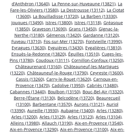
d’Anthéron (13640)
,
La Penne-sur-Huveaune (13821)
,
La
Fare-les-Oliviers (13580)
,
La Destrousse (13112)
,
La Ciotat
(13600)
,
La Bouilladisse (13720)
,
La Barben (13330)
,
Jouques (13490)
,
Istres (13800)
,
Istres (13118)
,
Gréasque
(13850)
,
Graveson (13690)
,
Grans (13450)
,
Gignac-la-
Nerthe (13180)
,
Gémenos (13420)
,
Gardanne (13120)
,
Fuveau (13710)
,
Fos-sur-Mer (13270)
,
Fontvieille (13990)
,
Eyragues (13630)
,
Eyguières (13430)
,
Eygalières (13810)
,
Ensuès-la-Redonne (13820)
,
Éguilles (13510)
,
Cuges-les-
Pins (13780)
,
Coudoux (13111)
,
Cornillon-Confoux (13250)
,
Châteaurenard (13160)
,
Châteauneuf-les-Martigues
(13220)
,
Châteauneuf-le-Rouge (13790)
,
Ceyreste (13600)
,
Cassis (13260)
,
Carry-le-Rouet (13620)
,
Carnoux-en-
Provence (13470)
,
Cadolive (13950)
,
Cabriès (13480)
,
Cabannes (13440)
,
Boulbon (13150)
,
Bouc-Bel-Air (13320)
,
Berre-l’Étang (13130)
,
Belcodène (13720)
,
Beaurecueil
(13100)
,
Barbentane (13570)
,
Aurons (13121)
,
Auriol
(13390)
,
Aureille (13930)
,
Aubagne (13400)
,
Arles (13280)
,
Arles (13200)
,
Arles (13129)
,
Arles (13123)
,
Arles (13104)
,
Alleins (13980)
,
Allauch (13190)
,
Aix-en-Provence (13540)
,
Aix-en-Provence (13290)
,
Aix-en-Provence (13100)
,
Aix-en-