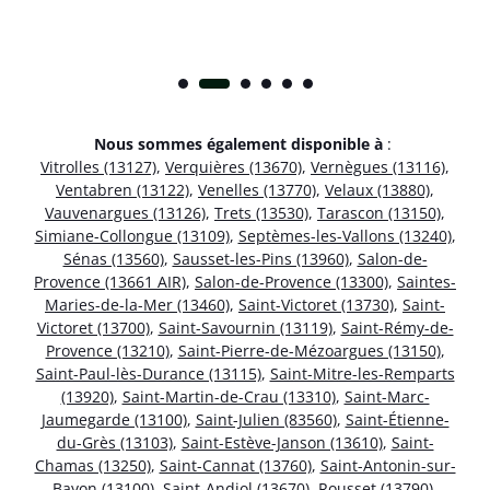
Nous sommes également disponible à
:
Vitrolles (13127)
,
Verquières (13670)
,
Vernègues (13116)
,
Ventabren (13122)
,
Venelles (13770)
,
Velaux (13880)
,
Vauvenargues (13126)
,
Trets (13530)
,
Tarascon (13150)
,
Simiane-Collongue (13109)
,
Septèmes-les-Vallons (13240)
,
Sénas (13560)
,
Sausset-les-Pins (13960)
,
Salon-de-
Provence (13661 AIR)
,
Salon-de-Provence (13300)
,
Saintes-
Maries-de-la-Mer (13460)
,
Saint-Victoret (13730)
,
Saint-
Victoret (13700)
,
Saint-Savournin (13119)
,
Saint-Rémy-de-
Provence (13210)
,
Saint-Pierre-de-Mézoargues (13150)
,
Saint-Paul-lès-Durance (13115)
,
Saint-Mitre-les-Remparts
(13920)
,
Saint-Martin-de-Crau (13310)
,
Saint-Marc-
Jaumegarde (13100)
,
Saint-Julien (83560)
,
Saint-Étienne-
du-Grès (13103)
,
Saint-Estève-Janson (13610)
,
Saint-
Chamas (13250)
,
Saint-Cannat (13760)
,
Saint-Antonin-sur-
Bayon (13100)
,
Saint-Andiol (13670)
,
Rousset (13790)
,