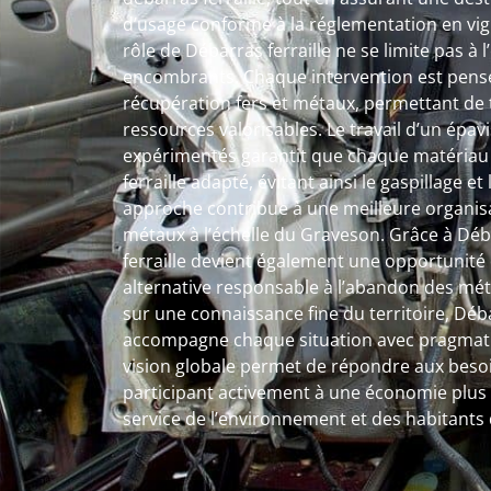
d’usage conforme à la réglementation en vig
rôle de Débarras ferraille ne se limite pas à 
encombrants. Chaque intervention est pens
récupération fers et métaux, permettant de
ressources valorisables. Le travail d’un épavis
expérimentés garantit que chaque matériau s
ferraille adapté, évitant ainsi le gaspillage e
approche contribue à une meilleure organisa
métaux à l’échelle du Graveson. Grâce à Débar
ferraille devient également une opportunité 
alternative responsable à l’abandon des méta
sur une connaissance fine du territoire, Déb
accompagne chaque situation avec pragmatis
vision globale permet de répondre aux beso
participant activement à une économie plus c
service de l’environnement et des habitants