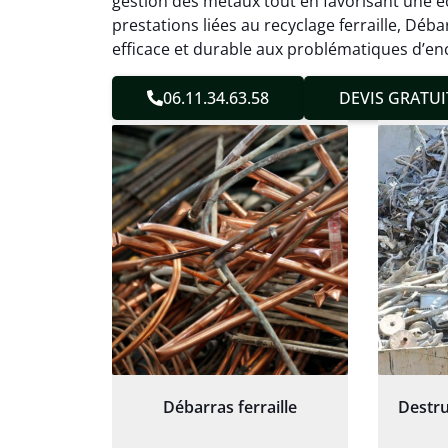
gestion des métaux tout en favorisant une éc
sans 
prestations liées au recyclage ferraille, Dé
Service
efficace et durable aux problématiques d’en
06.11.34.63.58
DEVIS GRATUI
Débarras ferraille
Destru