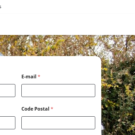
s
E-mail
*
Code Postal
*