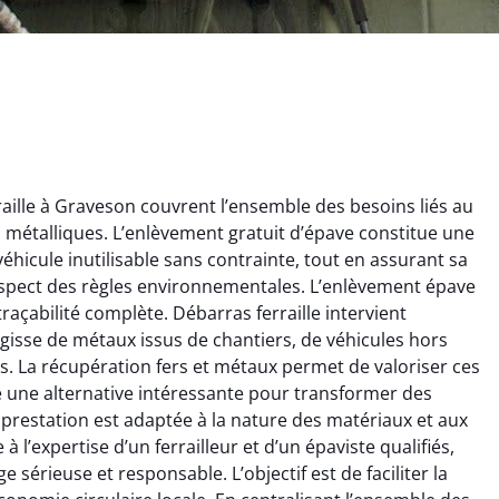
aille à Graveson couvrent l’ensemble des besoins liés au
ts métalliques. L’enlèvement gratuit d’épave constitue une
éhicule inutilisable sans contrainte, tout en assurant sa
espect des règles environnementales. L’enlèvement épave
traçabilité complète. Débarras ferraille intervient
’agisse de métaux issus de chantiers, de véhicules hors
ginie Lambert
Jérôme Meunier
. La récupération fers et métaux permet de valoriser ces
re une alternative intéressante pour transformer des
6 février 2025
21 octobre 2024
prestation est adaptée à la nature des matériaux et aux
 pour se débarrasser
Service de recyclage efficace
 l’expertise d’un ferrailleur et d’un épaviste qualifiés,
ux métaux ! Équipe
et écologique. Enlèvement
e sérieuse et responsable. L’objectif est de faciliter la
ce qui a tout enlevé
rapide de ma vieille