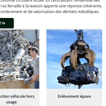
onomie circulaire locale. En centralisant l’ensemble des
laisser de traces.
chaudière et démarche
barras ferraille à Graveson apporte une réponse cohérente,
 client très réactif.
transparente. Je
combrement et de valorisation des déchets métalliques.
recommande !
T
ction véhicule hors
Enlèvement épave
usage