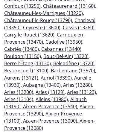
Confoux (13250)
,
Châteaurenard (13160)
,
Châteauneuf-les-Martigues (13220)
,
Châteauneuf-le-Rouge (13790)
,
Charleval
(13350)
,
Ceyreste (13600)
,
Cassis (13260)
,
Carry-le-Rouet (13620)
,
Carnoux-en-
Provence (13470)
,
Cadolive (13950)
,
Cabriès (13480)
,
Cabannes (13440)
,
Boulbon (13150)
,
Bouc-Bel-Air (13320)
,
Berre-l’Étang (13130)
,
Belcodène (13720)
,
Beaurecueil (13100)
,
Barbentane (13570)
,
Aurons (13121)
,
Auriol (13390)
,
Aureille
(13930)
,
Aubagne (13400)
,
Arles (13280)
,
Arles (13200)
,
Arles (13129)
,
Arles (13123)
,
Arles (13104)
,
Alleins (13980)
,
Allauch
(13190)
,
Aix-en-Provence (13540)
,
Aix-en-
Provence (13290)
,
Aix-en-Provence
(13100)
,
Aix-en-Provence (13090)
,
Aix-en-
Provence (13080)