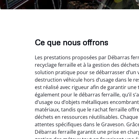
Ce que nous offrons
Les prestations proposées par Débarras ferr
recyclage ferraille et à la gestion des déche
solution pratique pour se débarrasser d’un v
destruction véhicule hors d’usage dans le r
est réalisé avec rigueur afin de garantir une 
également pour le débarras ferraille, qu’il s
Vir
d’usage ou d’objets métalliques encombrants
matériaux, tandis que le rachat ferraille off
2
déchets en ressources réutilisables. Chaque 
Parfait
attentes spécifiques dans le Graveson. Grâce à
des vie
Débarras ferraille garantit une prise en charg
effica