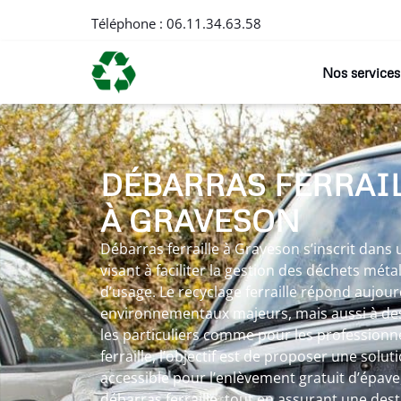
Téléphone :
06.11.34.63.58
Nos services
DÉBARRAS FERRAI
À GRAVESON
Débarras ferraille à Graveson s’inscrit dan
visant à faciliter la gestion des déchets méta
d’usage. Le recyclage ferraille répond aujour
environnementaux majeurs, mais aussi à des
les particuliers comme pour les professionn
ferraille, l’objectif est de proposer une solut
accessible pour l’enlèvement gratuit d’épave
débarras ferraille, tout en assurant une des