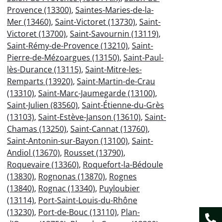
Provence (13300)
,
Saintes-Maries-de-la-
Mer (13460)
,
Saint-Victoret (13730)
,
Saint-
Victoret (13700)
,
Saint-Savournin (13119)
,
Saint-Rémy-de-Provence (13210)
,
Saint-
Pierre-de-Mézoargues (13150)
,
Saint-Paul-
lès-Durance (13115)
,
Saint-Mitre-les-
Remparts (13920)
,
Saint-Martin-de-Crau
(13310)
,
Saint-Marc-Jaumegarde (13100)
,
Saint-Julien (83560)
,
Saint-Étienne-du-Grès
(13103)
,
Saint-Estève-Janson (13610)
,
Saint-
Chamas (13250)
,
Saint-Cannat (13760)
,
Saint-Antonin-sur-Bayon (13100)
,
Saint-
Andiol (13670)
,
Rousset (13790)
,
Roquevaire (13360)
,
Roquefort-la-Bédoule
(13830)
,
Rognonas (13870)
,
Rognes
(13840)
,
Rognac (13340)
,
Puyloubier
(13114)
,
Port-Saint-Louis-du-Rhône
(13230)
,
Port-de-Bouc (13110)
,
Plan-