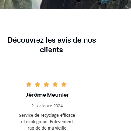
Découvrez les avis de nos
clients
Sophie Gaillard
Marc 
13 novembre 2024
8 déc
Très satisfaite du service de
Excellente 
recyclage ferraille. Équipe
recyclag
ponctuelle et respectueuse
équipemen