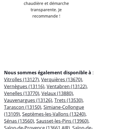
de l'environnement.
Servi
Débarrassée de mes
professio
encombrants métalliques en
votre
un clin d'œil !
éco
Nous sommes également disponible à
:
Vitrolles (13127)
,
Verquières (13670)
,
Vernègues (13116)
,
Ventabren (13122)
,
Venelles (13770)
,
Velaux (13880)
,
Vauvenargues (13126)
,
Trets (13530)
,
Tarascon (13150)
,
Simiane-Collongue
(13109)
,
Septèmes-les-Vallons (13240)
,
Sénas (13560)
,
Sausset-les-Pins (13960)
,
Salon-de-Provence (13661 AIR)
,
Salon-de-