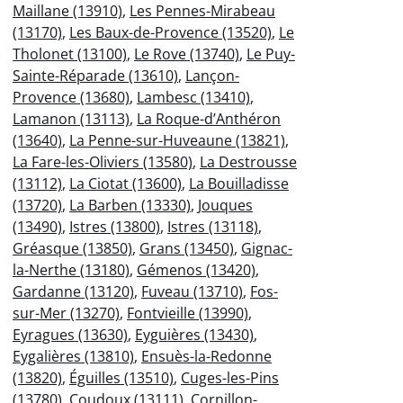
Maillane (13910)
,
Les Pennes-Mirabeau
(13170)
,
Les Baux-de-Provence (13520)
,
Le
Tholonet (13100)
,
Le Rove (13740)
,
Le Puy-
Sainte-Réparade (13610)
,
Lançon-
Provence (13680)
,
Lambesc (13410)
,
Lamanon (13113)
,
La Roque-d’Anthéron
(13640)
,
La Penne-sur-Huveaune (13821)
,
La Fare-les-Oliviers (13580)
,
La Destrousse
(13112)
,
La Ciotat (13600)
,
La Bouilladisse
(13720)
,
La Barben (13330)
,
Jouques
(13490)
,
Istres (13800)
,
Istres (13118)
,
Gréasque (13850)
,
Grans (13450)
,
Gignac-
la-Nerthe (13180)
,
Gémenos (13420)
,
Gardanne (13120)
,
Fuveau (13710)
,
Fos-
sur-Mer (13270)
,
Fontvieille (13990)
,
Eyragues (13630)
,
Eyguières (13430)
,
Eygalières (13810)
,
Ensuès-la-Redonne
(13820)
,
Éguilles (13510)
,
Cuges-les-Pins
(13780)
,
Coudoux (13111)
,
Cornillon-