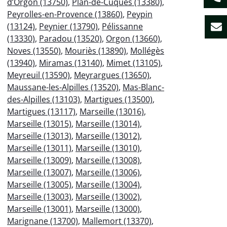
d’Orgon (13750)
,
Plan-de-Cuques (13380)
,
Peyrolles-en-Provence (13860)
,
Peypin
(13124)
,
Peynier (13790)
,
Pélissanne
(13330)
,
Paradou (13520)
,
Orgon (13660)
,
Noves (13550)
,
Mouriès (13890)
,
Mollégès
(13940)
,
Miramas (13140)
,
Mimet (13105)
,
Meyreuil (13590)
,
Meyrargues (13650)
,
Maussane-les-Alpilles (13520)
,
Mas-Blanc-
des-Alpilles (13103)
,
Martigues (13500)
,
Martigues (13117)
,
Marseille (13016)
,
Marseille (13015)
,
Marseille (13014)
,
Marseille (13013)
,
Marseille (13012)
,
Marseille (13011)
,
Marseille (13010)
,
Marseille (13009)
,
Marseille (13008)
,
Marseille (13007)
,
Marseille (13006)
,
Marseille (13005)
,
Marseille (13004)
,
Marseille (13003)
,
Marseille (13002)
,
Marseille (13001)
,
Marseille (13000)
,
Marignane (13700)
,
Mallemort (13370)
,