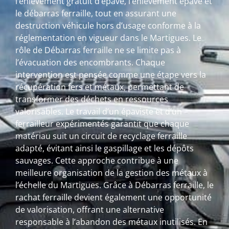
l’enlèvement gratuit d’épave, l’enlèvement épave et
le débarras ferraille, tout en assurant une
destruction véhicule hors d’usage conforme à la
réglementation en vigueur dans le Martigues. Le
rôle de Débarras ferraille ne se limite pas à
l’évacuation des encombrants. Chaque
intervention est pensée comme une étape vers la
récupération fers et métaux, permettant de
transformer des déchets en ressources
valorisables. Le travail d’un épaviste et d’un
ferrailleur expérimentés garantit que chaque
matériau suit un circuit de recyclage ferraille
adapté, évitant ainsi le gaspillage et les dépôts
sauvages. Cette approche contribue à une
meilleure organisation de la gestion des métaux à
l’échelle du Martigues. Grâce à Débarras ferraille, le
rachat ferraille devient également une opportunité
de valorisation, offrant une alternative
responsable à l’abandon des métaux inutilisés. En