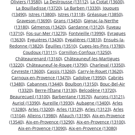
Oliviers (13580)
,
La Destrousse (13112)
,
La Ciotat (13600)
,
La Bouilladisse (13720)
,
La Barben (13330)
,
Jouques
(13490)
,
Istres (13800)
,
Istres (13118)
,
Gréasque (13850)
,
Graveson (13690)
,
Grans (13450)
,
Gignac-la-Nerthe
(13180)
,
Gémenos (13420)
,
Gardanne (13120)
,
Fuveau
(13710)
,
Fos-sur-Mer (13270)
,
Fontvieille (13990)
,
Eyragues
(13630)
,
Eyguières (13430)
,
Eygalières (13810)
,
Ensuès-la-
Redonne (13820)
,
Éguilles (13510)
,
Cuges-les-Pins (13780)
,
Coudoux (13111)
,
Cornillon-Confoux (13250)
,
Châteaurenard (13160)
,
Châteauneuf-les-Martigues
(13220)
,
Châteauneuf-le-Rouge (13790)
,
Charleval (13350)
,
Ceyreste (13600)
,
Cassis (13260)
,
Carry-le-Rouet (13620)
,
Carnoux-en-Provence (13470)
,
Cadolive (13950)
,
Cabriès
(13480)
,
Cabannes (13440)
,
Boulbon (13150)
,
Bouc-Bel-Air
(13320)
,
Berre-l’Étang (13130)
,
Belcodène (13720)
,
Beaurecueil (13100)
,
Barbentane (13570)
,
Aurons (13121)
,
Auriol (13390)
,
Aureille (13930)
,
Aubagne (13400)
,
Arles
(13280)
,
Arles (13200)
,
Arles (13129)
,
Arles (13123)
,
Arles
(13104)
,
Alleins (13980)
,
Allauch (13190)
,
Aix-en-Provence
(13540)
,
Aix-en-Provence (13290)
,
Aix-en-Provence (13100)
,
Aix-en-Provence (13090)
,
Aix-en-Provence (13080)