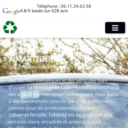
Téléphone :
06.11.34.63.58
4.8/5 basés sur 628 avis
DÉBARRAS FERRAILLE
À MARTIGUES
Débarras ferraille à Martigues s’inscrit dans une
démarche responsable visant à faciliter la gestion
des déchets métalliques et des véhicules hors
d’usage. Le recyclage ferraille répond aujourd’hui à
des enjeux environnementaux majeurs, mais aussi
à des besoins très concrets pour les particuliers
comme pour les professionnels. À travers
Débarras ferraille, l’objectif est de proposer une
solution claire, encadrée et accessible pour