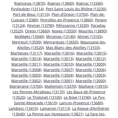
Rognonas (13870)
,
Rognes (13840)
,
Rognac (13340)
,
Puyloubier (13114)
,
Port-Saint-Louis-du-Rhône (13230)
,
Port-de-Bouc (13110)
,
Plan-d’Orgon (13750)
,
Plan-de-
Cuques (13380)
,
Peyrolles-en-Provence (13860)
,
Peypin
(13124)
,
Peynier (13790)
,
Pélissanne (13330)
,
Paradou
(13520)
,
Orgon (13660)
,
Noves (13550)
,
Mouriès (13890)
,
Mollégès (13940)
,
Miramas (13140)
,
Mimet (13105)
,
Meyreuil (13590)
,
Meyrargues (13650)
,
Maussane-les-
Alpilles (13520)
,
Mas-Blanc-des-Alpilles (13103)
,
Martigues (13117)
,
Marseille (13016)
,
Marseille (13015)
,
Marseille (13014)
,
Marseille (13013)
,
Marseille (13012)
,
Marseille (13011)
,
Marseille (13010)
,
Marseille (13009)
,
Marseille (13008)
,
Marseille (13007)
,
Marseille (13006)
,
Marseille (13005)
,
Marseille (13004)
,
Marseille (13003)
,
Marseille (13002)
,
Marseille (13001)
,
Marseille (13000)
,
Marignane (13700)
,
Mallemort (13370)
,
Maillane (13910)
,
Les Pennes-Mirabeau (13170)
,
Les Baux-de-Provence
(13520)
,
Le Tholonet (13100)
,
Le Rove (13740)
,
Le Puy-
Sainte-Réparade (13610)
,
Lançon-Provence (13680)
,
Lambesc (13410)
,
Lamanon (13113)
,
La Roque-d’Anthéron
(13640)
,
La Penne-sur-Huveaune (13821)
,
La Fare-les-