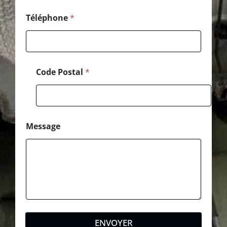
l
C
Téléphone
*
o
d
e
Code Postal
*
Message
ENVOYER