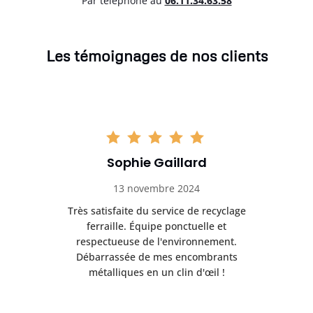
Par téléphone au
06.11.34.63.58
Les témoignages de nos clients
Sophie Gaillard
13 novembre 2024
Très satisfaite du service de recyclage
Exc
e ma
ferraille. Équipe ponctuelle et
respectueuse de l'environnement.
!
Débarrassée de mes encombrants
métalliques en un clin d'œil !