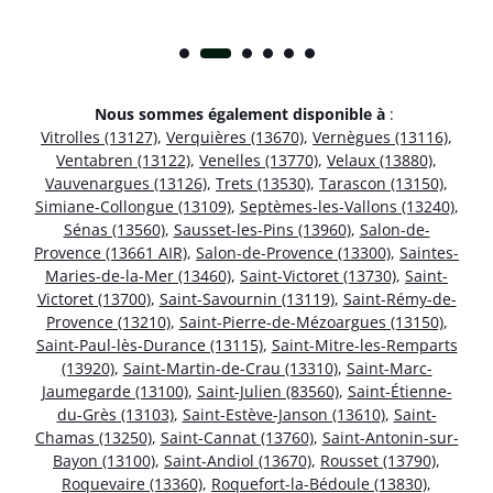
Nous sommes également disponible à
:
Vitrolles (13127)
,
Verquières (13670)
,
Vernègues (13116)
,
Ventabren (13122)
,
Venelles (13770)
,
Velaux (13880)
,
Vauvenargues (13126)
,
Trets (13530)
,
Tarascon (13150)
,
Simiane-Collongue (13109)
,
Septèmes-les-Vallons (13240)
,
Sénas (13560)
,
Sausset-les-Pins (13960)
,
Salon-de-
Provence (13661 AIR)
,
Salon-de-Provence (13300)
,
Saintes-
Maries-de-la-Mer (13460)
,
Saint-Victoret (13730)
,
Saint-
Victoret (13700)
,
Saint-Savournin (13119)
,
Saint-Rémy-de-
Provence (13210)
,
Saint-Pierre-de-Mézoargues (13150)
,
Saint-Paul-lès-Durance (13115)
,
Saint-Mitre-les-Remparts
(13920)
,
Saint-Martin-de-Crau (13310)
,
Saint-Marc-
Jaumegarde (13100)
,
Saint-Julien (83560)
,
Saint-Étienne-
du-Grès (13103)
,
Saint-Estève-Janson (13610)
,
Saint-
Chamas (13250)
,
Saint-Cannat (13760)
,
Saint-Antonin-sur-
Bayon (13100)
,
Saint-Andiol (13670)
,
Rousset (13790)
,
Roquevaire (13360)
,
Roquefort-la-Bédoule (13830)
,