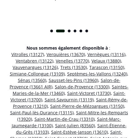
Nous sommes également disponible à
:
Vitrolles (13127)
,
Verquières (13670)
,
Vernègues (13116)
,
Ventabren (13122)
,
Venelles (13770)
,
Velaux (13880)
,
Vauvenargues (13126)
,
Trets (13530)
,
Tarascon (13150)
,
Simiane-Collongue (13109)
,
Septèmes-les-Vallons (13240)
,
Sénas (13560)
,
Sausset-les-Pins (13960)
,
Salon-de-
Provence (13661 AIR)
,
Salon-de-Provence (13300)
,
Saintes-
Maries-de-la-Mer (13460)
,
Saint-Victoret (13730)
,
Saint-
Victoret (13700)
,
Saint-Savournin (13119)
,
Saint-Rémy-de-
Provence (13210)
,
Saint-Pierre-de-Mézoargues (13150)
,
Saint-Paul-lès-Durance (13115)
,
Saint-Mitre-les-Remparts
(13920)
,
Saint-Martin-de-Crau (13310)
,
Saint-Marc-
Jaumegarde (13100)
,
Saint-Julien (83560)
,
Saint-Étienne-
du-Grès (13103)
,
Saint-Estève-Janson (13610)
,
Saint-