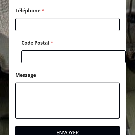
e
s
Téléphone
*
s
a
g
e
Code Postal
*
Message
ENVOYER