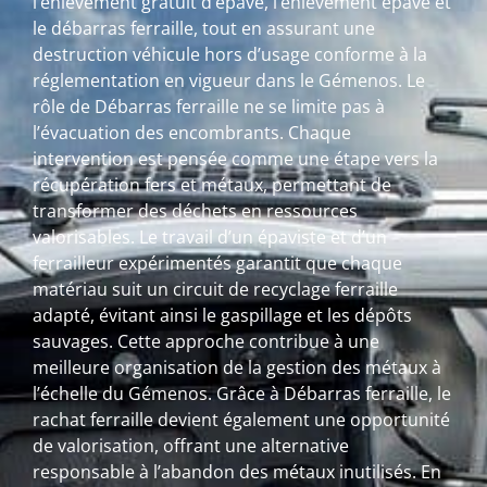
l’enlèvement gratuit d’épave, l’enlèvement épave et
le débarras ferraille, tout en assurant une
destruction véhicule hors d’usage conforme à la
réglementation en vigueur dans le Gémenos. Le
rôle de Débarras ferraille ne se limite pas à
l’évacuation des encombrants. Chaque
intervention est pensée comme une étape vers la
récupération fers et métaux, permettant de
transformer des déchets en ressources
valorisables. Le travail d’un épaviste et d’un
ferrailleur expérimentés garantit que chaque
matériau suit un circuit de recyclage ferraille
adapté, évitant ainsi le gaspillage et les dépôts
sauvages. Cette approche contribue à une
meilleure organisation de la gestion des métaux à
l’échelle du Gémenos. Grâce à Débarras ferraille, le
rachat ferraille devient également une opportunité
de valorisation, offrant une alternative
responsable à l’abandon des métaux inutilisés. En