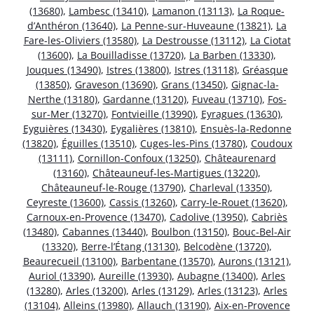
(13680)
,
Lambesc (13410)
,
Lamanon (13113)
,
La Roque-
d’Anthéron (13640)
,
La Penne-sur-Huveaune (13821)
,
La
Fare-les-Oliviers (13580)
,
La Destrousse (13112)
,
La Ciotat
(13600)
,
La Bouilladisse (13720)
,
La Barben (13330)
,
Jouques (13490)
,
Istres (13800)
,
Istres (13118)
,
Gréasque
(13850)
,
Graveson (13690)
,
Grans (13450)
,
Gignac-la-
Nerthe (13180)
,
Gardanne (13120)
,
Fuveau (13710)
,
Fos-
sur-Mer (13270)
,
Fontvieille (13990)
,
Eyragues (13630)
,
Eyguières (13430)
,
Eygalières (13810)
,
Ensuès-la-Redonne
(13820)
,
Éguilles (13510)
,
Cuges-les-Pins (13780)
,
Coudoux
(13111)
,
Cornillon-Confoux (13250)
,
Châteaurenard
(13160)
,
Châteauneuf-les-Martigues (13220)
,
Châteauneuf-le-Rouge (13790)
,
Charleval (13350)
,
Ceyreste (13600)
,
Cassis (13260)
,
Carry-le-Rouet (13620)
,
Carnoux-en-Provence (13470)
,
Cadolive (13950)
,
Cabriès
(13480)
,
Cabannes (13440)
,
Boulbon (13150)
,
Bouc-Bel-Air
(13320)
,
Berre-l’Étang (13130)
,
Belcodène (13720)
,
Beaurecueil (13100)
,
Barbentane (13570)
,
Aurons (13121)
,
Auriol (13390)
,
Aureille (13930)
,
Aubagne (13400)
,
Arles
(13280)
,
Arles (13200)
,
Arles (13129)
,
Arles (13123)
,
Arles
(13104)
,
Alleins (13980)
,
Allauch (13190)
,
Aix-en-Provence