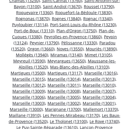
Chamas (13250)
,
Saint-Cannat (13760)
,
Saint-Antonin-sur-
Bayon (13100)
,
Saint-Andiol (13670)
,
Rousset (13790)
,
Roquevaire (13360)
,
Roquefort-la-Bédoule (13830)
,
Rognonas (13870)
,
Rognes (13840)
,
Rognac (13340)
,
Puyloubier (13114)
,
Port-Saint-Louis-du-Rhône (13230)
,
Port-de-Bouc (13110)
,
Plan-d’Orgon (13750)
,
Plan-de-
Cuques (13380)
,
Peyrolles-en-Provence (13860)
,
Peypin
(13124)
,
Peynier (13790)
,
Pélissanne (13330)
,
Paradou
(13520)
,
Orgon (13660)
,
Noves (13550)
,
Mouriès (13890)
,
Mollégès (13940)
,
Miramas (13140)
,
Mimet (13105)
,
Meyreuil (13590)
,
Meyrargues (13650)
,
Maussane-les-
Alpilles (13520)
,
Mas-Blanc-des-Alpilles (13103)
,
Martigues (13500)
,
Martigues (13117)
,
Marseille (13016)
,
Marseille (13015)
,
Marseille (13014)
,
Marseille (13013)
,
Marseille (13012)
,
Marseille (13011)
,
Marseille (13010)
,
Marseille (13009)
,
Marseille (13008)
,
Marseille (13007)
,
Marseille (13006)
,
Marseille (13005)
,
Marseille (13004)
,
Marseille (13003)
,
Marseille (13002)
,
Marseille (13001)
,
Marseille (13000)
,
Marignane (13700)
,
Mallemort (13370)
,
Maillane (13910)
,
Les Pennes-Mirabeau (13170)
,
Les Baux-
de-Provence (13520)
,
Le Tholonet (13100)
,
Le Rove (13740)
,
Le Puy-Sainte-Réparade (13610)
,
Lançon-Provence