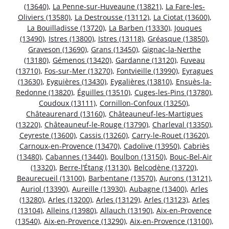
(13640)
,
La Penne-sur-Huveaune (13821)
,
La Fare-les-
Oliviers (13580)
,
La Destrousse (13112)
,
La Ciotat (13600)
,
La Bouilladisse (13720)
,
La Barben (13330)
,
Jouques
(13490)
,
Istres (13800)
,
Istres (13118)
,
Gréasque (13850)
,
Graveson (13690)
,
Grans (13450)
,
Gignac-la-Nerthe
(13180)
,
Gémenos (13420)
,
Gardanne (13120)
,
Fuveau
(13710)
,
Fos-sur-Mer (13270)
,
Fontvieille (13990)
,
Eyragues
(13630)
,
Eyguières (13430)
,
Eygalières (13810)
,
Ensuès-la-
Redonne (13820)
,
Éguilles (13510)
,
Cuges-les-Pins (13780)
,
Coudoux (13111)
,
Cornillon-Confoux (13250)
,
Châteaurenard (13160)
,
Châteauneuf-les-Martigues
(13220)
,
Châteauneuf-le-Rouge (13790)
,
Charleval (13350)
,
Ceyreste (13600)
,
Cassis (13260)
,
Carry-le-Rouet (13620)
,
Carnoux-en-Provence (13470)
,
Cadolive (13950)
,
Cabriès
(13480)
,
Cabannes (13440)
,
Boulbon (13150)
,
Bouc-Bel-Air
(13320)
,
Berre-l’Étang (13130)
,
Belcodène (13720)
,
Beaurecueil (13100)
,
Barbentane (13570)
,
Aurons (13121)
,
Auriol (13390)
,
Aureille (13930)
,
Aubagne (13400)
,
Arles
(13280)
,
Arles (13200)
,
Arles (13129)
,
Arles (13123)
,
Arles
(13104)
,
Alleins (13980)
,
Allauch (13190)
,
Aix-en-Provence
(13540)
,
Aix-en-Provence (13290)
,
Aix-en-Provence (13100)
,