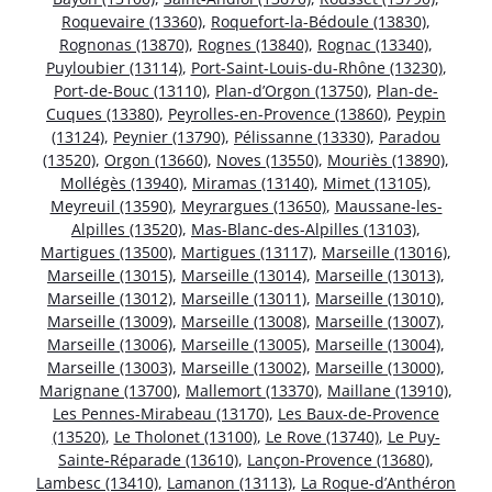
Roquevaire (13360)
,
Roquefort-la-Bédoule (13830)
,
Rognonas (13870)
,
Rognes (13840)
,
Rognac (13340)
,
Puyloubier (13114)
,
Port-Saint-Louis-du-Rhône (13230)
,
Port-de-Bouc (13110)
,
Plan-d’Orgon (13750)
,
Plan-de-
Cuques (13380)
,
Peyrolles-en-Provence (13860)
,
Peypin
(13124)
,
Peynier (13790)
,
Pélissanne (13330)
,
Paradou
(13520)
,
Orgon (13660)
,
Noves (13550)
,
Mouriès (13890)
,
Mollégès (13940)
,
Miramas (13140)
,
Mimet (13105)
,
Meyreuil (13590)
,
Meyrargues (13650)
,
Maussane-les-
Alpilles (13520)
,
Mas-Blanc-des-Alpilles (13103)
,
Martigues (13500)
,
Martigues (13117)
,
Marseille (13016)
,
Marseille (13015)
,
Marseille (13014)
,
Marseille (13013)
,
Marseille (13012)
,
Marseille (13011)
,
Marseille (13010)
,
Marseille (13009)
,
Marseille (13008)
,
Marseille (13007)
,
Marseille (13006)
,
Marseille (13005)
,
Marseille (13004)
,
Marseille (13003)
,
Marseille (13002)
,
Marseille (13000)
,
Marignane (13700)
,
Mallemort (13370)
,
Maillane (13910)
,
Les Pennes-Mirabeau (13170)
,
Les Baux-de-Provence
(13520)
,
Le Tholonet (13100)
,
Le Rove (13740)
,
Le Puy-
Sainte-Réparade (13610)
,
Lançon-Provence (13680)
,
Lambesc (13410)
,
Lamanon (13113)
,
La Roque-d’Anthéron