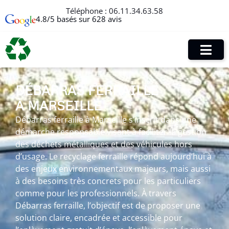
Téléphone :
06.11.34.63.58
4.8/5 basés sur 628 avis
DÉBARRAS FERRAILLE
À MARSEILLE
Débarras ferraille à Marseille s’inscrit dans une
démarche responsable visant à faciliter la gestion
des déchets métalliques et des véhicules hors
d’usage. Le recyclage ferraille répond aujourd’hui à
des enjeux environnementaux majeurs, mais aussi
à des besoins très concrets pour les particuliers
comme pour les professionnels. À travers
Débarras ferraille, l’objectif est de proposer une
solution claire, encadrée et accessible pour