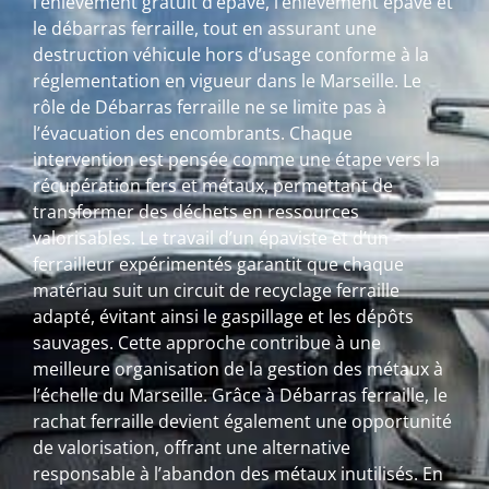
l’enlèvement gratuit d’épave, l’enlèvement épave et
le débarras ferraille, tout en assurant une
destruction véhicule hors d’usage conforme à la
réglementation en vigueur dans le Marseille. Le
rôle de Débarras ferraille ne se limite pas à
l’évacuation des encombrants. Chaque
intervention est pensée comme une étape vers la
récupération fers et métaux, permettant de
transformer des déchets en ressources
valorisables. Le travail d’un épaviste et d’un
ferrailleur expérimentés garantit que chaque
matériau suit un circuit de recyclage ferraille
adapté, évitant ainsi le gaspillage et les dépôts
sauvages. Cette approche contribue à une
meilleure organisation de la gestion des métaux à
l’échelle du Marseille. Grâce à Débarras ferraille, le
rachat ferraille devient également une opportunité
de valorisation, offrant une alternative
responsable à l’abandon des métaux inutilisés. En