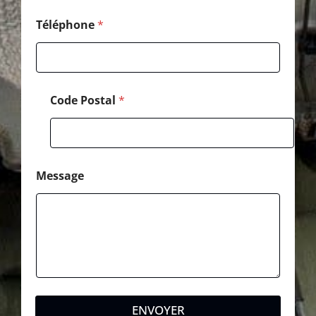
a
l
Téléphone
*
*
Code Postal
*
Message
ENVOYER