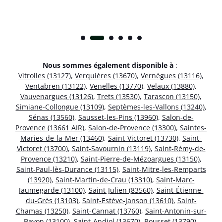
Nous sommes également disponible à
:
Vitrolles (13127)
,
Verquières (13670)
,
Vernègues (13116)
,
Ventabren (13122)
,
Venelles (13770)
,
Velaux (13880)
,
Vauvenargues (13126)
,
Trets (13530)
,
Tarascon (13150)
,
Simiane-Collongue (13109)
,
Septèmes-les-Vallons (13240)
,
Sénas (13560)
,
Sausset-les-Pins (13960)
,
Salon-de-
Provence (13661 AIR)
,
Salon-de-Provence (13300)
,
Saintes-
Maries-de-la-Mer (13460)
,
Saint-Victoret (13730)
,
Saint-
Victoret (13700)
,
Saint-Savournin (13119)
,
Saint-Rémy-de-
Provence (13210)
,
Saint-Pierre-de-Mézoargues (13150)
,
Saint-Paul-lès-Durance (13115)
,
Saint-Mitre-les-Remparts
(13920)
,
Saint-Martin-de-Crau (13310)
,
Saint-Marc-
Jaumegarde (13100)
,
Saint-Julien (83560)
,
Saint-Étienne-
du-Grès (13103)
,
Saint-Estève-Janson (13610)
,
Saint-
Chamas (13250)
,
Saint-Cannat (13760)
,
Saint-Antonin-sur-
Bayon (13100)
,
Saint-Andiol (13670)
,
Rousset (13790)
,