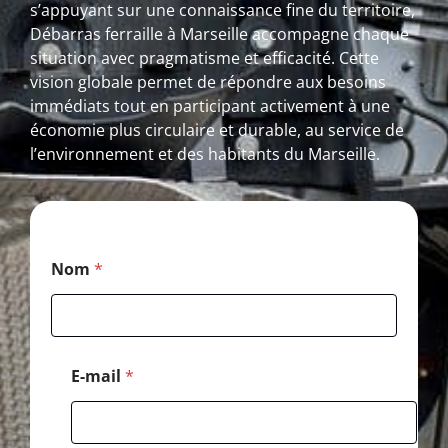
s’appuyant sur une connaissance fine du territoire,
Débarras ferraille à Marseille accompagne chaque
situation avec pragmatisme et efficacité. Cette
vision globale permet de répondre aux besoins
immédiats tout en participant activement à une
économie plus circulaire et durable, au service de
l’environnement et des habitants du Marseille.
M
Nom
*
e
s
s
a
g
e
E-mail
*
P
o
s
t