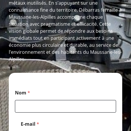
métaux inutilisés. En s’appuyant sur une
connaissance fine du territoire, Débarras ferraille à
Maussane-les-Alpilles accompagne chaque
situation avec pragmatisme et efficacité. Cette
vision globale permet de répondre aux besoins
immédiats tout en participant activement à une
économie plus circulaire et durable, au service de
l’environnement et des habitants du Maussane-les-
Alpilles.
E
Nom
*
-
m
a
i
l
C
E-mail
*
o