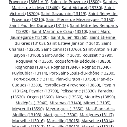
Provence (13661 AIR)
,
Salon-de-Provence (13300)
,
Saintes-
Maries-de-la-Mer (13460)
,
Saint-Victoret (13730)
,
Saint-
Victoret (13700)
,
Saint-Savournin (13119)
,
Saint-Rémy-de-
Provence (13210)
,
Saint-Pierre-de-Mézoargues (13150)
,
Saint-Paul-lès-Durance (13115)
,
Saint-Mitre-les-Remparts
(13920)
,
Saint-Martin-de-Crau (13310)
,
Saint-Marc-
Jaumegarde (13100)
,
Saint-Julien (83560)
,
Saint-Étienne-
du-Grès (13103)
,
Saint-Estève-Janson (13610)
,
Saint-
Chamas (13250)
,
Saint-Cannat (13760)
,
Saint-Antonin-sur-
Bayon (13100)
,
Saint-Andiol (13670)
,
Rousset (13790)
,
Roquevaire (13360)
,
Roquefort-la-Bédoule (13830)
,
Rognonas (13870)
,
Rognes (13840)
,
Rognac (13340)
,
Puyloubier (13114)
,
Port-Saint-Louis-du-Rhône (13230)
,
Port-de-Bouc (13110)
,
Plan-d’Orgon (13750)
,
Plan-de-
Cuques (13380)
,
Peyrolles-en-Provence (13860)
,
Peypin
(13124)
,
Peynier (13790)
,
Pélissanne (13330)
,
Paradou
(13520)
,
Orgon (13660)
,
Noves (13550)
,
Mouriès (13890)
,
Mollégès (13940)
,
Miramas (13140)
,
Mimet (13105)
,
Meyreuil (13590)
,
Meyrargues (13650)
,
Mas-Blanc-des-
Alpilles (13103)
,
Martigues (13500)
,
Martigues (13117)
,
Marseille (13016)
,
Marseille (13015)
,
Marseille (13014)
,
Marseille (13013)
,
Marseille (13012)
,
Marseille (13011)
,