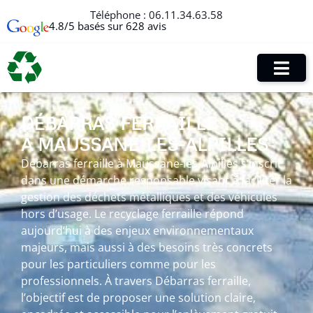
Téléphone :
06.11.34.63.58
4.8/5 basés sur 628 avis
DÉBARRAS FERRAILLE
À MAUSSANE-LES-ALPILLES
Débarras ferraille à Maussane-les-Alpilles s’inscrit
dans une démarche responsable visant à faciliter la
gestion des déchets métalliques et des véhicules
hors d’usage. Le recyclage ferraille répond
aujourd’hui à des enjeux environnementaux
majeurs, mais aussi à des besoins très concrets
pour les particuliers comme pour les
professionnels. À travers Débarras ferraille,
l’objectif est de proposer une solution claire,