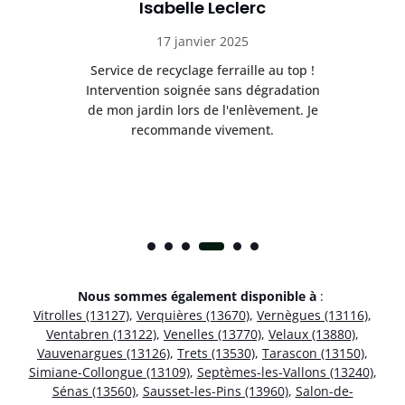
Isabelle Leclerc
17 janvier 2025
lage
Service de recyclage ferraille au top !
Trè
Intervention soignée sans dégradation
m
de mon jardin lors de l'enlèvement. Je
e
e
recommande vivement.
Nous sommes également disponible à
:
Vitrolles (13127)
,
Verquières (13670)
,
Vernègues (13116)
,
Ventabren (13122)
,
Venelles (13770)
,
Velaux (13880)
,
Vauvenargues (13126)
,
Trets (13530)
,
Tarascon (13150)
,
Simiane-Collongue (13109)
,
Septèmes-les-Vallons (13240)
,
Sénas (13560)
,
Sausset-les-Pins (13960)
,
Salon-de-