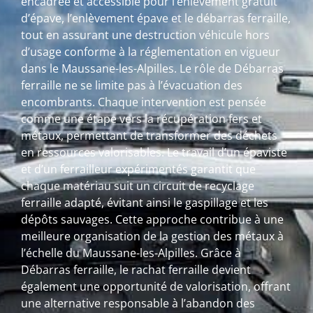
encadrée et accessible pour l’enlèvement gratuit
d’épave, l’enlèvement épave et le débarras ferraille,
tout en assurant une destruction véhicule hors
d’usage conforme à la réglementation en vigueur
dans le Maussane-les-Alpilles. Le rôle de Débarras
ferraille ne se limite pas à l’évacuation des
encombrants. Chaque intervention est pensée
comme une étape vers la récupération fers et
métaux, permettant de transformer des déchets
en ressources valorisables. Le travail d’un épaviste
et d’un ferrailleur expérimentés garantit que
chaque matériau suit un circuit de recyclage
ferraille adapté, évitant ainsi le gaspillage et les
dépôts sauvages. Cette approche contribue à une
meilleure organisation de la gestion des métaux à
l’échelle du Maussane-les-Alpilles. Grâce à
Débarras ferraille, le rachat ferraille devient
également une opportunité de valorisation, offrant
une alternative responsable à l’abandon des