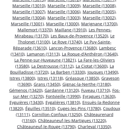
Marseille (13010)
,
Marseille (13009)
,
Marseille (13008)
,
Marseille (13007)
,
Marseille (13006)
,
Marseille (13005)
,
Marseille (13004)
,
Marseille (13003)
,
Marseille (13002)
,
Marseille (13001)
,
Marseille (13000)
,
Marignane (13700)
,
Mallemort (13370)
,
Maillane (13910)
,
Les Pennes-
Mirabeau (13170)
,
Les Baux-de-Provence (13520)
,
Le
Tholonet (13100)
,
Le Rove (13740)
,
Le Puy-Sainte-
Réparade (13610)
,
Lançon-Provence (13680)
,
Lambesc
(13410)
,
Lamanon (13113)
,
La Roque-d’Anthéron (13640)
,
La Penne-sur-Huveaune (13821)
,
La Fare-les-Oliviers
(13580)
,
La Destrousse (13112)
,
La Ciotat (13600)
,
La
Bouilladisse (13720)
,
La Barben (13330)
,
Jouques (13490)
,
Istres (13800)
,
Istres (13118)
,
Gréasque (13850)
,
Graveson
(13690)
,
Grans (13450)
,
Gignac-la-Nerthe (13180)
,
Gémenos (13420)
,
Gardanne (13120)
,
Fuveau (13710)
,
Fos-
sur-Mer (13270)
,
Fontvieille (13990)
,
Eyragues (13630)
,
Eyguières (13430)
,
Eygalières (13810)
,
Ensuès-la-Redonne
(13820)
,
Éguilles (13510)
,
Cuges-les-Pins (13780)
,
Coudoux
(13111)
,
Cornillon-Confoux (13250)
,
Châteaurenard
(13160)
,
Châteauneuf-les-Martigues (13220)
,
Châteauneuf-le-Rouge (13790)
,
Charleval (13350)
,