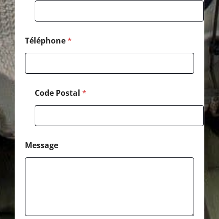
d
e
M
e
s
Téléphone
*
s
a
g
e
Code Postal
*
Message