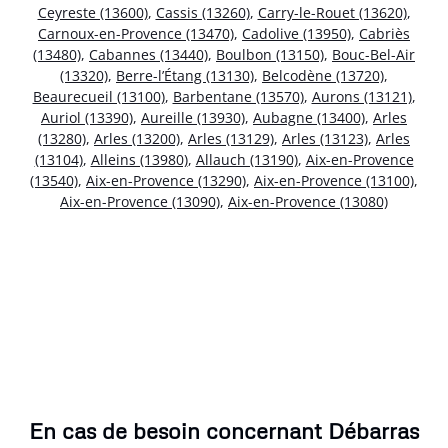
Ceyreste (13600)
,
Cassis (13260)
,
Carry-le-Rouet (13620)
,
Carnoux-en-Provence (13470)
,
Cadolive (13950)
,
Cabriès
(13480)
,
Cabannes (13440)
,
Boulbon (13150)
,
Bouc-Bel-Air
(13320)
,
Berre-l’Étang (13130)
,
Belcodène (13720)
,
Beaurecueil (13100)
,
Barbentane (13570)
,
Aurons (13121)
,
Auriol (13390)
,
Aureille (13930)
,
Aubagne (13400)
,
Arles
(13280)
,
Arles (13200)
,
Arles (13129)
,
Arles (13123)
,
Arles
(13104)
,
Alleins (13980)
,
Allauch (13190)
,
Aix-en-Provence
(13540)
,
Aix-en-Provence (13290)
,
Aix-en-Provence (13100)
,
Aix-en-Provence (13090)
,
Aix-en-Provence (13080)
En cas de besoin concernant Débarras