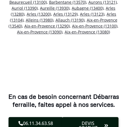
Beaurecueil (13100)
,
Barbentane (13570)
,
Aurons (13121)
,
Auriol (13390)
,
Aureille (13930)
,
Aubagne (13400)
,
Arles
(13280)
,
Arles (13200)
,
Arles (13129)
,
Arles (13123)
,
Arles
(13104)
,
Alleins (13980)
,
Allauch (13190)
,
Aix-en-Provence
(13540)
,
Aix-en-Provence (13290)
,
Aix-en-Provence (13100)
,
Aix-en-Provence (13090)
,
Aix-en-Provence (13080)
En cas de besoin concernant Débarras
ferraille, faites appel à nos services.
06.11.34.63.58
DEVIS