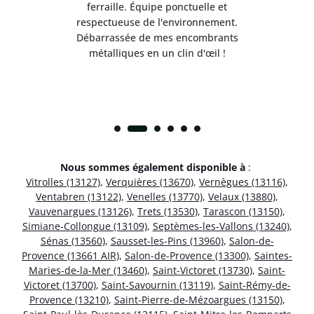
e ma
ferraille. Équipe ponctuelle et
respectueuse de l'environnement.
!
Débarrassée de mes encombrants
métalliques en un clin d'œil !
Nous sommes également disponible à
:
Vitrolles (13127)
,
Verquières (13670)
,
Vernègues (13116)
,
Ventabren (13122)
,
Venelles (13770)
,
Velaux (13880)
,
Vauvenargues (13126)
,
Trets (13530)
,
Tarascon (13150)
,
Simiane-Collongue (13109)
,
Septèmes-les-Vallons (13240)
,
Sénas (13560)
,
Sausset-les-Pins (13960)
,
Salon-de-
Provence (13661 AIR)
,
Salon-de-Provence (13300)
,
Saintes-
Maries-de-la-Mer (13460)
,
Saint-Victoret (13730)
,
Saint-
Victoret (13700)
,
Saint-Savournin (13119)
,
Saint-Rémy-de-
Provence (13210)
,
Saint-Pierre-de-Mézoargues (13150)
,