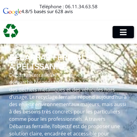
Téléphone :
06.11.34.63.58
4.8/5 basés sur 628 avis
DÉBARRAS FERRAILLE
À PÉLISSANNE
Débarras ferraille à Pélissanne s’inscrit dans une
démarche responsable visant à faciliter la gestion
des déchets métalliques et des véhicules hors
d’usage. Le recyclage ferraille répond aujourd’hui à
des enjeux environnementaux majeurs, mais aussi
à des besoins très concrets pour les particuliers
comme pour les professionnels. À travers
Débarras ferraille, l’objectif est de proposer une
solution claire, encadrée et accessible pour