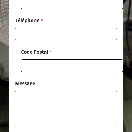
g
e
C
o
Téléphone
*
d
e
Code Postal
*
Message