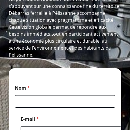
s’appuyant sur une connaissance fine du territoire,
Débarras ferraille à Pélissanne accompagne
chaque situation avec pragmatisme et efficacité.
Cette vision globale permet de répondre aux
besoins immédiats tout en participant activement
à une économie plus circulaire et durable, au
service de l’environnement et des habitants du
Pélissanne.
C
Nom
*
o
d
e
M
e
s
E-mail
*
s
a