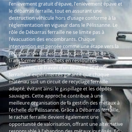
l’enlèvement gratuit d’épave, l’enlèvement épave et
le débarras ferraille, tout en assurant une
destruction véhicule hors d’usage conforme à la
réglementation en vigueur dans le Pélissanne. Le
rôle de Débarras ferraille ne se limite pas à
l’évacuation des encombrants. Chaque
intervention est pensée comme une étape vers la
récupération fers et métaux, permettant de
transformer des déchets en ressources
valorisables. Le travail d’un épaviste et d’un
ferrailleur expérimentés garantit que chaque
matériau suit un circuit de recyclage ferraille
adapté, évitant ainsi le gaspillage et les dépôts
sauvages. Cette approche contribue à une
meilleure organisation de la gestion des métaux à
l’échelle du Pélissanne. Grâce à Débarras ferraille,
le rachat ferraille devient également une
opportunité de valorisation, offrant une alternative
responsable à l’abandon des métaux inutilisés. En