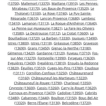
(13700)
,
Mallemort (13370)
,
Maillane (13910)
,
Les Pennes-
Mirabeau (13170)
,
Les Baux-de-Provence (13520)
,
Le
Tholonet (13100)
,
Le Rove (13740)
,
Le Puy-Sainte-
Réparade (13610)
,
Lançon-Provence (13680)
,
Lambesc
(13410)
,
Lamanon (13113)
,
La Roque-d’Anthéron (13640)
,
La Penne-sur-Huveaune (13821)
,
La Fare-les-Oliviers
(13580)
,
La Destrousse (13112)
,
La Ciotat (13600)
,
La
Bouilladisse (13720)
,
La Barben (13330)
,
Jouques (13490)
,
Istres (13800)
,
Istres (13118)
,
Gréasque (13850)
,
Graveson
(13690)
,
Grans (13450)
,
Gignac-la-Nerthe (13180)
,
Gémenos (13420)
,
Gardanne (13120)
,
Fuveau (13710)
,
Fos-
sur-Mer (13270)
,
Fontvieille (13990)
,
Eyragues (13630)
,
Eyguières (13430)
,
Eygalières (13810)
,
Ensuès-la-Redonne
(13820)
,
Éguilles (13510)
,
Cuges-les-Pins (13780)
,
Coudoux
(13111)
,
Cornillon-Confoux (13250)
,
Châteaurenard
(13160)
,
Châteauneuf-les-Martigues (13220)
,
Châteauneuf-le-Rouge (13790)
,
Charleval (13350)
,
Ceyreste (13600)
,
Cassis (13260)
,
Carry-le-Rouet (13620)
,
Carnoux-en-Provence (13470)
,
Cadolive (13950)
,
Cabriès
(13480)
,
Cabannes (13440)
,
Boulbon (13150)
,
Bouc-Bel-Air
(13320)
,
Berre-l’Étang (13130)
,
Belcodène (13720)
,