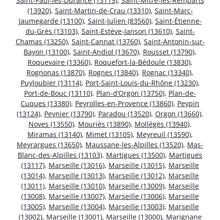
Saint-Paul-lès-Durance (13115)
,
Saint-Mitre-les-Remparts
(13920)
,
Saint-Martin-de-Crau (13310)
,
Saint-Marc-
Jaumegarde (13100)
,
Saint-Julien (83560)
,
Saint-Étienne-
du-Grès (13103)
,
Saint-Estève-Janson (13610)
,
Saint-
Chamas (13250)
,
Saint-Cannat (13760)
,
Saint-Antonin-sur-
Bayon (13100)
,
Saint-Andiol (13670)
,
Rousset (13790)
,
Roquevaire (13360)
,
Roquefort-la-Bédoule (13830)
,
Rognonas (13870)
,
Rognes (13840)
,
Rognac (13340)
,
Puyloubier (13114)
,
Port-Saint-Louis-du-Rhône (13230)
,
Port-de-Bouc (13110)
,
Plan-d’Orgon (13750)
,
Plan-de-
Cuques (13380)
,
Peyrolles-en-Provence (13860)
,
Peypin
(13124)
,
Peynier (13790)
,
Paradou (13520)
,
Orgon (13660)
,
Noves (13550)
,
Mouriès (13890)
,
Mollégès (13940)
,
Miramas (13140)
,
Mimet (13105)
,
Meyreuil (13590)
,
Meyrargues (13650)
,
Maussane-les-Alpilles (13520)
,
Mas-
Blanc-des-Alpilles (13103)
,
Martigues (13500)
,
Martigues
(13117)
,
Marseille (13016)
,
Marseille (13015)
,
Marseille
(13014)
,
Marseille (13013)
,
Marseille (13012)
,
Marseille
(13011)
,
Marseille (13010)
,
Marseille (13009)
,
Marseille
(13008)
,
Marseille (13007)
,
Marseille (13006)
,
Marseille
(13005)
,
Marseille (13004)
,
Marseille (13003)
,
Marseille
(13002)
,
Marseille (13001)
,
Marseille (13000)
,
Marignane