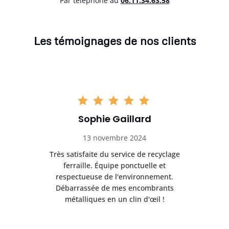
Par téléphone au
06.11.34.63.58
Les témoignages de nos clients
Sophie Gaillard
13 novembre 2024
Très satisfaite du service de recyclage
Exc
e ma
ferraille. Équipe ponctuelle et
respectueuse de l'environnement.
!
Débarrassée de mes encombrants
métalliques en un clin d'œil !