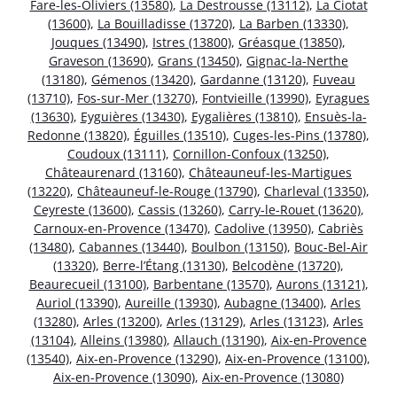
Fare-les-Oliviers (13580)
,
La Destrousse (13112)
,
La Ciotat
(13600)
,
La Bouilladisse (13720)
,
La Barben (13330)
,
Jouques (13490)
,
Istres (13800)
,
Gréasque (13850)
,
Graveson (13690)
,
Grans (13450)
,
Gignac-la-Nerthe
(13180)
,
Gémenos (13420)
,
Gardanne (13120)
,
Fuveau
(13710)
,
Fos-sur-Mer (13270)
,
Fontvieille (13990)
,
Eyragues
(13630)
,
Eyguières (13430)
,
Eygalières (13810)
,
Ensuès-la-
Redonne (13820)
,
Éguilles (13510)
,
Cuges-les-Pins (13780)
,
Coudoux (13111)
,
Cornillon-Confoux (13250)
,
Châteaurenard (13160)
,
Châteauneuf-les-Martigues
(13220)
,
Châteauneuf-le-Rouge (13790)
,
Charleval (13350)
,
Ceyreste (13600)
,
Cassis (13260)
,
Carry-le-Rouet (13620)
,
Carnoux-en-Provence (13470)
,
Cadolive (13950)
,
Cabriès
(13480)
,
Cabannes (13440)
,
Boulbon (13150)
,
Bouc-Bel-Air
(13320)
,
Berre-l’Étang (13130)
,
Belcodène (13720)
,
Beaurecueil (13100)
,
Barbentane (13570)
,
Aurons (13121)
,
Auriol (13390)
,
Aureille (13930)
,
Aubagne (13400)
,
Arles
(13280)
,
Arles (13200)
,
Arles (13129)
,
Arles (13123)
,
Arles
(13104)
,
Alleins (13980)
,
Allauch (13190)
,
Aix-en-Provence
(13540)
,
Aix-en-Provence (13290)
,
Aix-en-Provence (13100)
,
Aix-en-Provence (13090)
,
Aix-en-Provence (13080)