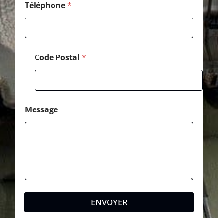
l
Téléphone
*
Code Postal
*
Message
ENVOYER