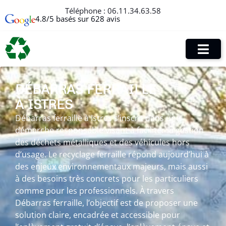
Téléphone :
06.11.34.63.58
4.8/5 basés sur 628 avis
DÉBARRAS FERRAILLE
À ISTRES
Débarras ferraille à Istres s’inscrit dans une
démarche responsable visant à faciliter la gestion
des déchets métalliques et des véhicules hors
d’usage. Le recyclage ferraille répond aujourd’hui à
des enjeux environnementaux majeurs, mais aussi
à des besoins très concrets pour les particuliers
comme pour les professionnels. À travers
Débarras ferraille, l’objectif est de proposer une
solution claire, encadrée et accessible pour