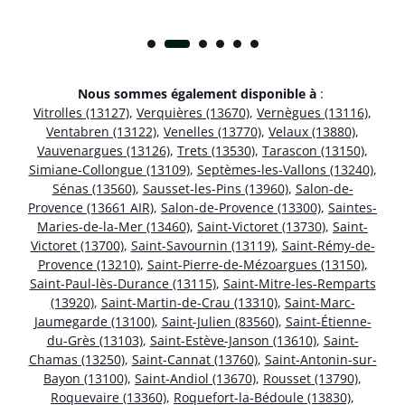
Nous sommes également disponible à
:
Vitrolles (13127)
,
Verquières (13670)
,
Vernègues (13116)
,
Ventabren (13122)
,
Venelles (13770)
,
Velaux (13880)
,
Vauvenargues (13126)
,
Trets (13530)
,
Tarascon (13150)
,
Simiane-Collongue (13109)
,
Septèmes-les-Vallons (13240)
,
Sénas (13560)
,
Sausset-les-Pins (13960)
,
Salon-de-
Provence (13661 AIR)
,
Salon-de-Provence (13300)
,
Saintes-
Maries-de-la-Mer (13460)
,
Saint-Victoret (13730)
,
Saint-
Victoret (13700)
,
Saint-Savournin (13119)
,
Saint-Rémy-de-
Provence (13210)
,
Saint-Pierre-de-Mézoargues (13150)
,
Saint-Paul-lès-Durance (13115)
,
Saint-Mitre-les-Remparts
(13920)
,
Saint-Martin-de-Crau (13310)
,
Saint-Marc-
Jaumegarde (13100)
,
Saint-Julien (83560)
,
Saint-Étienne-
du-Grès (13103)
,
Saint-Estève-Janson (13610)
,
Saint-
Chamas (13250)
,
Saint-Cannat (13760)
,
Saint-Antonin-sur-
Bayon (13100)
,
Saint-Andiol (13670)
,
Rousset (13790)
,
Roquevaire (13360)
,
Roquefort-la-Bédoule (13830)
,