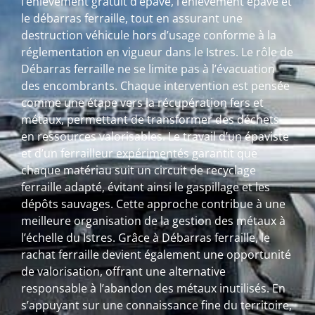
l’enlèvement gratuit d’épave, l’enlèvement épave et
le débarras ferraille, tout en assurant une
destruction véhicule hors d’usage conforme à la
réglementation en vigueur dans le Istres. Le rôle de
Débarras ferraille ne se limite pas à l’évacuation
des encombrants. Chaque intervention est pensée
comme une étape vers la récupération fers et
métaux, permettant de transformer des déchets
en ressources valorisables. Le travail d’un épaviste
et d’un ferrailleur expérimentés garantit que
chaque matériau suit un circuit de recyclage
ferraille adapté, évitant ainsi le gaspillage et les
dépôts sauvages. Cette approche contribue à une
meilleure organisation de la gestion des métaux à
l’échelle du Istres. Grâce à Débarras ferraille, le
rachat ferraille devient également une opportunité
de valorisation, offrant une alternative
responsable à l’abandon des métaux inutilisés. En
s’appuyant sur une connaissance fine du territoire,