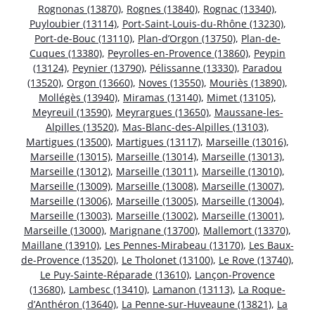
Rognonas (13870)
,
Rognes (13840)
,
Rognac (13340)
,
Puyloubier (13114)
,
Port-Saint-Louis-du-Rhône (13230)
,
Port-de-Bouc (13110)
,
Plan-d’Orgon (13750)
,
Plan-de-
Cuques (13380)
,
Peyrolles-en-Provence (13860)
,
Peypin
(13124)
,
Peynier (13790)
,
Pélissanne (13330)
,
Paradou
(13520)
,
Orgon (13660)
,
Noves (13550)
,
Mouriès (13890)
,
Mollégès (13940)
,
Miramas (13140)
,
Mimet (13105)
,
Meyreuil (13590)
,
Meyrargues (13650)
,
Maussane-les-
Alpilles (13520)
,
Mas-Blanc-des-Alpilles (13103)
,
Martigues (13500)
,
Martigues (13117)
,
Marseille (13016)
,
Marseille (13015)
,
Marseille (13014)
,
Marseille (13013)
,
Marseille (13012)
,
Marseille (13011)
,
Marseille (13010)
,
Marseille (13009)
,
Marseille (13008)
,
Marseille (13007)
,
Marseille (13006)
,
Marseille (13005)
,
Marseille (13004)
,
Marseille (13003)
,
Marseille (13002)
,
Marseille (13001)
,
Marseille (13000)
,
Marignane (13700)
,
Mallemort (13370)
,
Maillane (13910)
,
Les Pennes-Mirabeau (13170)
,
Les Baux-
de-Provence (13520)
,
Le Tholonet (13100)
,
Le Rove (13740)
,
Le Puy-Sainte-Réparade (13610)
,
Lançon-Provence
(13680)
,
Lambesc (13410)
,
Lamanon (13113)
,
La Roque-
d’Anthéron (13640)
,
La Penne-sur-Huveaune (13821)
,
La