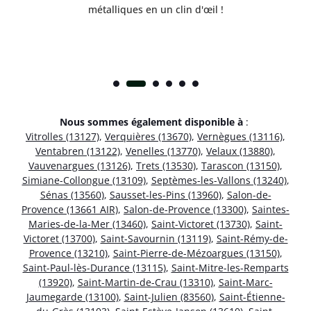
métalliques en un clin d'œil !
Nous sommes également disponible à
:
Vitrolles (13127)
,
Verquières (13670)
,
Vernègues (13116)
,
Ventabren (13122)
,
Venelles (13770)
,
Velaux (13880)
,
Vauvenargues (13126)
,
Trets (13530)
,
Tarascon (13150)
,
Simiane-Collongue (13109)
,
Septèmes-les-Vallons (13240)
,
Sénas (13560)
,
Sausset-les-Pins (13960)
,
Salon-de-
Provence (13661 AIR)
,
Salon-de-Provence (13300)
,
Saintes-
Maries-de-la-Mer (13460)
,
Saint-Victoret (13730)
,
Saint-
Victoret (13700)
,
Saint-Savournin (13119)
,
Saint-Rémy-de-
Provence (13210)
,
Saint-Pierre-de-Mézoargues (13150)
,
Saint-Paul-lès-Durance (13115)
,
Saint-Mitre-les-Remparts
(13920)
,
Saint-Martin-de-Crau (13310)
,
Saint-Marc-
Jaumegarde (13100)
,
Saint-Julien (83560)
,
Saint-Étienne-