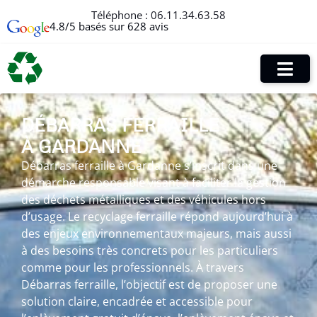
Téléphone :
06.11.34.63.58
4.8/5 basés sur 628 avis
DÉBARRAS FERRAILLE
À GARDANNE
Débarras ferraille à Gardanne s’inscrit dans une
démarche responsable visant à faciliter la gestion
des déchets métalliques et des véhicules hors
d’usage. Le recyclage ferraille répond aujourd’hui à
des enjeux environnementaux majeurs, mais aussi
à des besoins très concrets pour les particuliers
comme pour les professionnels. À travers
Débarras ferraille, l’objectif est de proposer une
solution claire, encadrée et accessible pour