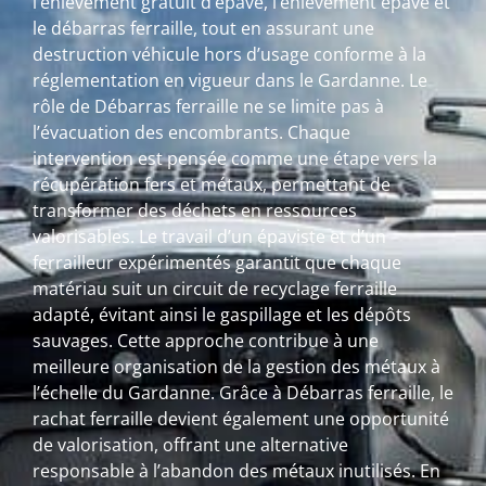
l’enlèvement gratuit d’épave, l’enlèvement épave et
le débarras ferraille, tout en assurant une
destruction véhicule hors d’usage conforme à la
réglementation en vigueur dans le Gardanne. Le
rôle de Débarras ferraille ne se limite pas à
l’évacuation des encombrants. Chaque
intervention est pensée comme une étape vers la
récupération fers et métaux, permettant de
transformer des déchets en ressources
valorisables. Le travail d’un épaviste et d’un
ferrailleur expérimentés garantit que chaque
matériau suit un circuit de recyclage ferraille
adapté, évitant ainsi le gaspillage et les dépôts
sauvages. Cette approche contribue à une
meilleure organisation de la gestion des métaux à
l’échelle du Gardanne. Grâce à Débarras ferraille, le
rachat ferraille devient également une opportunité
de valorisation, offrant une alternative
responsable à l’abandon des métaux inutilisés. En