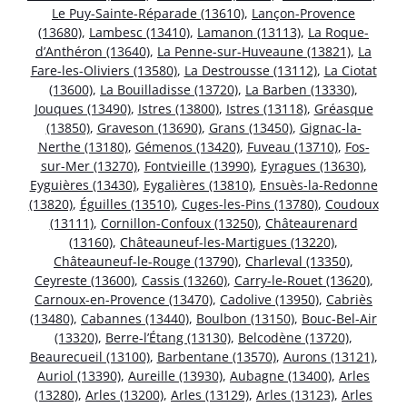
Le Puy-Sainte-Réparade (13610)
,
Lançon-Provence
(13680)
,
Lambesc (13410)
,
Lamanon (13113)
,
La Roque-
d’Anthéron (13640)
,
La Penne-sur-Huveaune (13821)
,
La
Fare-les-Oliviers (13580)
,
La Destrousse (13112)
,
La Ciotat
(13600)
,
La Bouilladisse (13720)
,
La Barben (13330)
,
Jouques (13490)
,
Istres (13800)
,
Istres (13118)
,
Gréasque
(13850)
,
Graveson (13690)
,
Grans (13450)
,
Gignac-la-
Nerthe (13180)
,
Gémenos (13420)
,
Fuveau (13710)
,
Fos-
sur-Mer (13270)
,
Fontvieille (13990)
,
Eyragues (13630)
,
Eyguières (13430)
,
Eygalières (13810)
,
Ensuès-la-Redonne
(13820)
,
Éguilles (13510)
,
Cuges-les-Pins (13780)
,
Coudoux
(13111)
,
Cornillon-Confoux (13250)
,
Châteaurenard
(13160)
,
Châteauneuf-les-Martigues (13220)
,
Châteauneuf-le-Rouge (13790)
,
Charleval (13350)
,
Ceyreste (13600)
,
Cassis (13260)
,
Carry-le-Rouet (13620)
,
Carnoux-en-Provence (13470)
,
Cadolive (13950)
,
Cabriès
(13480)
,
Cabannes (13440)
,
Boulbon (13150)
,
Bouc-Bel-Air
(13320)
,
Berre-l’Étang (13130)
,
Belcodène (13720)
,
Beaurecueil (13100)
,
Barbentane (13570)
,
Aurons (13121)
,
Auriol (13390)
,
Aureille (13930)
,
Aubagne (13400)
,
Arles
(13280)
,
Arles (13200)
,
Arles (13129)
,
Arles (13123)
,
Arles