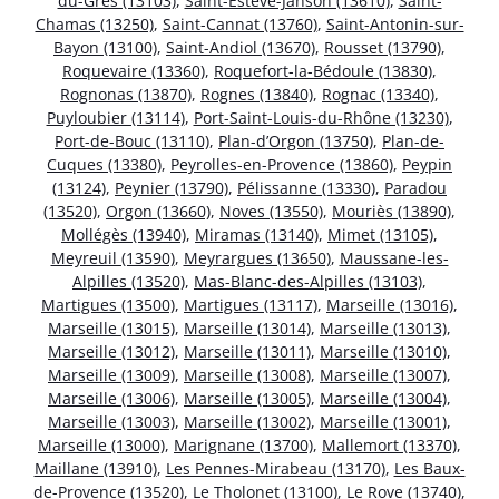
du-Grès (13103)
,
Saint-Estève-Janson (13610)
,
Saint-
Chamas (13250)
,
Saint-Cannat (13760)
,
Saint-Antonin-sur-
Bayon (13100)
,
Saint-Andiol (13670)
,
Rousset (13790)
,
Roquevaire (13360)
,
Roquefort-la-Bédoule (13830)
,
Rognonas (13870)
,
Rognes (13840)
,
Rognac (13340)
,
Puyloubier (13114)
,
Port-Saint-Louis-du-Rhône (13230)
,
Port-de-Bouc (13110)
,
Plan-d’Orgon (13750)
,
Plan-de-
Cuques (13380)
,
Peyrolles-en-Provence (13860)
,
Peypin
(13124)
,
Peynier (13790)
,
Pélissanne (13330)
,
Paradou
(13520)
,
Orgon (13660)
,
Noves (13550)
,
Mouriès (13890)
,
Mollégès (13940)
,
Miramas (13140)
,
Mimet (13105)
,
Meyreuil (13590)
,
Meyrargues (13650)
,
Maussane-les-
Alpilles (13520)
,
Mas-Blanc-des-Alpilles (13103)
,
Martigues (13500)
,
Martigues (13117)
,
Marseille (13016)
,
Marseille (13015)
,
Marseille (13014)
,
Marseille (13013)
,
Marseille (13012)
,
Marseille (13011)
,
Marseille (13010)
,
Marseille (13009)
,
Marseille (13008)
,
Marseille (13007)
,
Marseille (13006)
,
Marseille (13005)
,
Marseille (13004)
,
Marseille (13003)
,
Marseille (13002)
,
Marseille (13001)
,
Marseille (13000)
,
Marignane (13700)
,
Mallemort (13370)
,
Maillane (13910)
,
Les Pennes-Mirabeau (13170)
,
Les Baux-
de-Provence (13520)
,
Le Tholonet (13100)
,
Le Rove (13740)
,