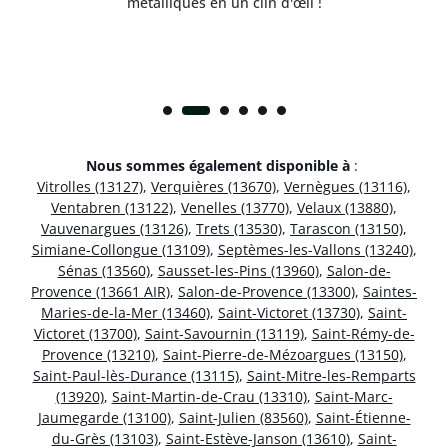
métalliques en un clin d'œil !
Nous sommes également disponible à
:
Vitrolles (13127)
,
Verquières (13670)
,
Vernègues (13116)
,
Ventabren (13122)
,
Venelles (13770)
,
Velaux (13880)
,
Vauvenargues (13126)
,
Trets (13530)
,
Tarascon (13150)
,
Simiane-Collongue (13109)
,
Septèmes-les-Vallons (13240)
,
Sénas (13560)
,
Sausset-les-Pins (13960)
,
Salon-de-
Provence (13661 AIR)
,
Salon-de-Provence (13300)
,
Saintes-
Maries-de-la-Mer (13460)
,
Saint-Victoret (13730)
,
Saint-
Victoret (13700)
,
Saint-Savournin (13119)
,
Saint-Rémy-de-
Provence (13210)
,
Saint-Pierre-de-Mézoargues (13150)
,
Saint-Paul-lès-Durance (13115)
,
Saint-Mitre-les-Remparts
(13920)
,
Saint-Martin-de-Crau (13310)
,
Saint-Marc-
Jaumegarde (13100)
,
Saint-Julien (83560)
,
Saint-Étienne-
du-Grès (13103)
,
Saint-Estève-Janson (13610)
,
Saint-