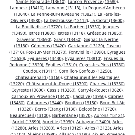
Sainte-Réparade (13610)
,
Lançon-Provence (13680)
,
Lambesc (13410)
,
Lamanon (13113)
,
La Roque-d’Anthéron
(13640)
,
La Penne-sur-Huveaune (13821)
,
La Fare-les-
Oliviers (13580)
,
La Destrousse (13112)
,
La Ciotat (13600)
,
La Bouilladisse (13720)
,
La Barben (13330)
,
Jouques
(13490)
,
Istres (13800)
,
Istres (13118)
,
Gréasque (13850)
,
Graveson (13690)
,
Grans (13450)
,
Gignac-la-Nerthe
(13180)
,
Gémenos (13420)
,
Gardanne (13120)
,
Fuveau
(13710)
,
Fos-sur-Mer (13270)
,
Fontvieille (13990)
,
Eyragues
(13630)
,
Eyguières (13430)
,
Eygalières (13810)
,
Ensuès-la-
Redonne (13820)
,
Éguilles (13510)
,
Cuges-les-Pins (13780)
,
Coudoux (13111)
,
Cornillon-Confoux (13250)
,
Châteaurenard (13160)
,
Châteauneuf-les-Martigues
(13220)
,
Châteauneuf-le-Rouge (13790)
,
Charleval (13350)
,
Ceyreste (13600)
,
Cassis (13260)
,
Carry-le-Rouet (13620)
,
Carnoux-en-Provence (13470)
,
Cadolive (13950)
,
Cabriès
(13480)
,
Cabannes (13440)
,
Boulbon (13150)
,
Bouc-Bel-Air
(13320)
,
Berre-l’Étang (13130)
,
Belcodène (13720)
,
Beaurecueil (13100)
,
Barbentane (13570)
,
Aurons (13121)
,
Auriol (13390)
,
Aureille (13930)
,
Aubagne (13400)
,
Arles
(13280)
,
Arles (13200)
,
Arles (13129)
,
Arles (13123)
,
Arles
(13104)
,
Alleins (13980)
,
Allauch (13190)
,
Aix-en-Provence