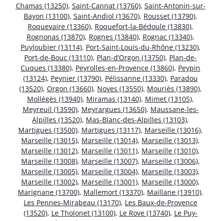
Chamas (13250)
,
Saint-Cannat (13760)
,
Saint-Antonin-sur-
Bayon (13100)
,
Saint-Andiol (13670)
,
Rousset (13790)
,
Roquevaire (13360)
,
Roquefort-la-Bédoule (13830)
,
Rognonas (13870)
,
Rognes (13840)
,
Rognac (13340)
,
Puyloubier (13114)
,
Port-Saint-Louis-du-Rhône (13230)
,
Port-de-Bouc (13110)
,
Plan-d’Orgon (13750)
,
Plan-de-
Cuques (13380)
,
Peyrolles-en-Provence (13860)
,
Peypin
(13124)
,
Peynier (13790)
,
Pélissanne (13330)
,
Paradou
(13520)
,
Orgon (13660)
,
Noves (13550)
,
Mouriès (13890)
,
Mollégès (13940)
,
Miramas (13140)
,
Mimet (13105)
,
Meyreuil (13590)
,
Meyrargues (13650)
,
Maussane-les-
Alpilles (13520)
,
Mas-Blanc-des-Alpilles (13103)
,
Martigues (13500)
,
Martigues (13117)
,
Marseille (13016)
,
Marseille (13015)
,
Marseille (13014)
,
Marseille (13013)
,
Marseille (13012)
,
Marseille (13011)
,
Marseille (13010)
,
Marseille (13008)
,
Marseille (13007)
,
Marseille (13006)
,
Marseille (13005)
,
Marseille (13004)
,
Marseille (13003)
,
Marseille (13002)
,
Marseille (13001)
,
Marseille (13000)
,
Marignane (13700)
,
Mallemort (13370)
,
Maillane (13910)
,
Les Pennes-Mirabeau (13170)
,
Les Baux-de-Provence
(13520)
,
Le Tholonet (13100)
,
Le Rove (13740)
,
Le Puy-