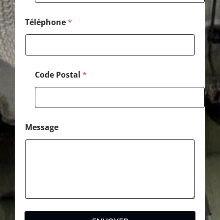
p
h
o
Téléphone
*
n
e
N
o
m
Code Postal
*
Message