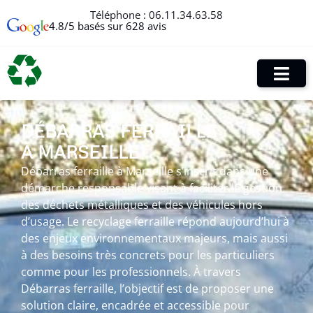
Téléphone :
06.11.34.63.58
4.8/5 basés sur 628 avis
DÉBARRAS FERRAILLE
À MARSEILLE
Débarras ferraille à Marseille s’inscrit dans une
démarche responsable visant à faciliter la gestion
des déchets métalliques et des véhicules hors
d’usage. Le recyclage ferraille répond aujourd’hui à
des enjeux environnementaux majeurs, mais aussi
à des besoins très concrets pour les particuliers
comme pour les professionnels. À travers
Débarras ferraille, l’objectif est de proposer une
solution claire, encadrée et accessible pour