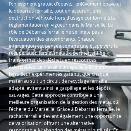
l’enlèvement gratuit d’épave, l’enlèvement épave et
le débarras ferraille, tout en assurant une
destruction véhicule hors d’usage conforme à la
réglementation en vigueur dans le Marseille. Le
rôle de Débarras ferraille ne se limite pas à
l’évacuation des encombrants. Chaque
intervention est pensée comme une étape vers la
récupération fers et métaux, permettant de
transformer des déchets en ressources
valorisables. Le travail d’un épaviste et d’un
ferrailleur expérimentés garantit que chaque
matériau suit un circuit de recyclage ferraille
adapté, évitant ainsi le gaspillage et les dépôts
sauvages. Cette approche contribue à une
meilleure organisation de la gestion des métaux à
l’échelle du Marseille. Grâce à Débarras ferraille, le
rachat ferraille devient également une opportunité
de valorisation, offrant une alternative
responsable à l’abandon des métaux inutilisés. En