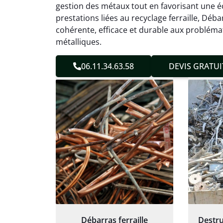
effica
gestion des métaux tout en favorisant une éc
sans 
prestations liées au recyclage ferraille, Déb
Service
cohérente, efficace et durable aux problém
métalliques.
06.11.34.63.58
DEVIS GRATUI
Débarras ferraille
Destru