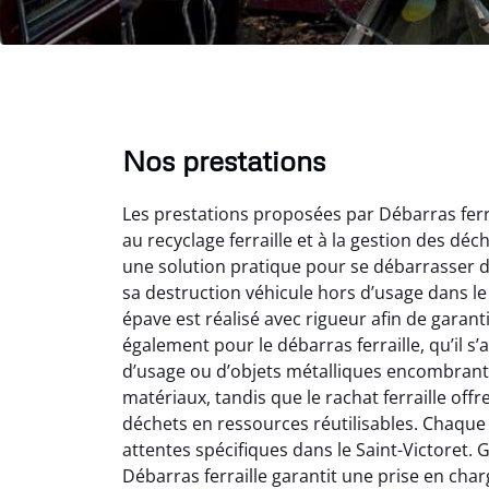
Nos prestations
Les prestations proposées par Débarras ferra
au recyclage ferraille et à la gestion des dé
une solution pratique pour se débarrasser d’
sa destruction véhicule hors d’usage dans l
épave est réalisé avec rigueur afin de garanti
également pour le débarras ferraille, qu’il s
Vir
d’usage ou d’objets métalliques encombrants
matériaux, tandis que le rachat ferraille off
2
déchets en ressources réutilisables. Chaque 
Parfait
attentes spécifiques dans le Saint-Victoret. Gr
des vie
Débarras ferraille garantit une prise en charg