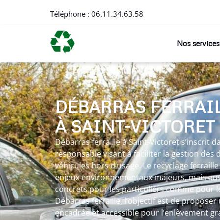
Téléphone :
06.11.34.63.58
Nos services
DÉBARRAS FERRAI
À SAINT-VICTORET
Débarras ferraille à Saint-Victoret s’inscrit
responsable visant à faciliter la gestion des
véhicules hors d’usage. Le recyclage ferraill
enjeux environnementaux majeurs, mais auss
concrets pour les particuliers comme pour le
Débarras ferraille, l’objectif est de proposer 
encadrée et accessible pour l’enlèvement gra