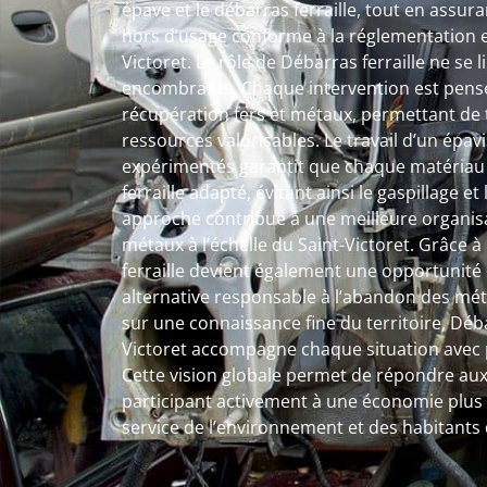
épave et le débarras ferraille, tout en assur
hors d’usage conforme à la réglementation e
Victoret. Le rôle de Débarras ferraille ne se 
encombrants. Chaque intervention est pens
récupération fers et métaux, permettant de
ressources valorisables. Le travail d’un épavis
expérimentés garantit que chaque matériau s
ferraille adapté, évitant ainsi le gaspillage e
approche contribue à une meilleure organisa
métaux à l’échelle du Saint-Victoret. Grâce à 
ferraille devient également une opportunité 
alternative responsable à l’abandon des méta
sur une connaissance fine du territoire, Débar
Victoret accompagne chaque situation avec p
Cette vision globale permet de répondre au
participant activement à une économie plus c
service de l’environnement et des habitants 