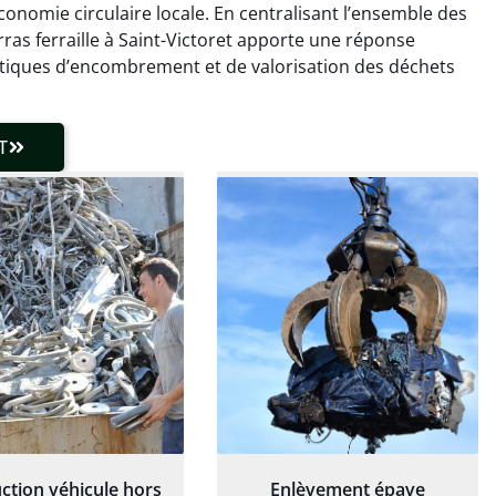
ce qui a tout enlevé
rapide de ma vieille
onomie circulaire locale. En centralisant l’ensemble des
laisser de traces.
chaudière et démarche
arras ferraille à Saint-Victoret apporte une réponse
 client très réactif.
transparente. Je
atiques d’encombrement et de valorisation des déchets
recommande !
T
ction véhicule hors
Enlèvement épave