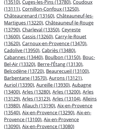
(13510)
,
Cuges-les-Pins (13780)
,
Coudoux
(13111)
,
Cornillon-Confoux (13250)
,
Châteaurenard (13160)
,
Châteauneuf-les-
Martigues (13220)
,
Châteauneuf-le-Rouge
(13790)
,
Charleval (13350)
,
Ceyreste
(13600)
,
Cassis (13260)
,
Carry-le-Rouet
(13620)
,
Carnoux-en-Provence (13470)
,
Cadolive (13950)
,
Cabriès (13480)
,
Cabannes (13440)
,
Boulbon (13150)
,
Bouc-
Bel-Air (13320)
,
Berre-l’Étang (13130)
,
Belcodène (13720)
,
Beaurecueil (13100)
,
Barbentane (13570)
,
Aurons (13121)
,
Auriol (13390)
,
Aureille (13930)
,
Aubagne
(13400)
,
Arles (13280)
,
Arles (13200)
,
Arles
(13129)
,
Arles (13123)
,
Arles (13104)
,
Alleins
(13980)
,
Allauch (13190)
,
Aix-en-Provence
(13540)
,
Aix-en-Provence (13290)
,
Aix-en-
Provence (13100)
,
Aix-en-Provence
(13090)
,
Aix-en-Provence (13080)