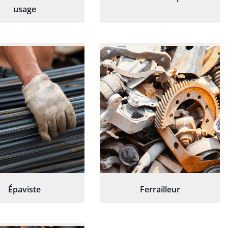
usage
Épaviste
Ferrailleur