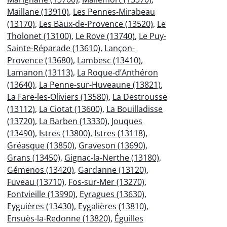
Maillane (13910)
,
Les Pennes-Mirabeau
(13170)
,
Les Baux-de-Provence (13520)
,
Le
Tholonet (13100)
,
Le Rove (13740)
,
Le Puy-
Sainte-Réparade (13610)
,
Lançon-
Provence (13680)
,
Lambesc (13410)
,
Lamanon (13113)
,
La Roque-d’Anthéron
(13640)
,
La Penne-sur-Huveaune (13821)
,
La Fare-les-Oliviers (13580)
,
La Destrousse
(13112)
,
La Ciotat (13600)
,
La Bouilladisse
(13720)
,
La Barben (13330)
,
Jouques
(13490)
,
Istres (13800)
,
Istres (13118)
,
Gréasque (13850)
,
Graveson (13690)
,
Grans (13450)
,
Gignac-la-Nerthe (13180)
,
Gémenos (13420)
,
Gardanne (13120)
,
Fuveau (13710)
,
Fos-sur-Mer (13270)
,
Fontvieille (13990)
,
Eyragues (13630)
,
Eyguières (13430)
,
Eygalières (13810)
,
Ensuès-la-Redonne (13820)
,
Éguilles