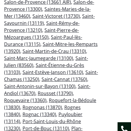
Salon-de-Provence (13661 AIR)
,
Salon-de-
Provence (13300)
,
Saintes-Maries-de-la-
Mer (13460)
,
Saint-Victoret (13730)
,
Saint-
Savournin (13119)
,
Saint-Rémy-de-
Provence (13210)
,
Saint-Pierre-de-
Mézoargues (13150)
,
Saint-Paul-lès-
Durance (13115)
,
Saint-Mitre-les-Remparts
(13920)
,
Saint-Martin-de-Crau (13310)
,
Saint-Marc-Jaumegarde (13100)
,
Saint-
Julien (83560)
,
Saint-Étienne-du-Grès
(13103)
,
Saint-Estève-Janson (13610)
,
Saint-
Chamas (13250)
,
Saint-Cannat (13760)
,
Saint-Antonin-sur-Bayon (13100)
,
Saint-
Andiol (13670)
,
Rousset (13790)
,
Roquevaire (13360)
,
Roquefort-la-Bédoule
(13830)
,
Rognonas (13870)
,
Rognes
(13840)
,
Rognac (13340)
,
Puyloubier
(13114)
,
Port-Saint-Louis-du-Rhône
(13230)
,
Port-de-Bouc (13110)
,
Plan-