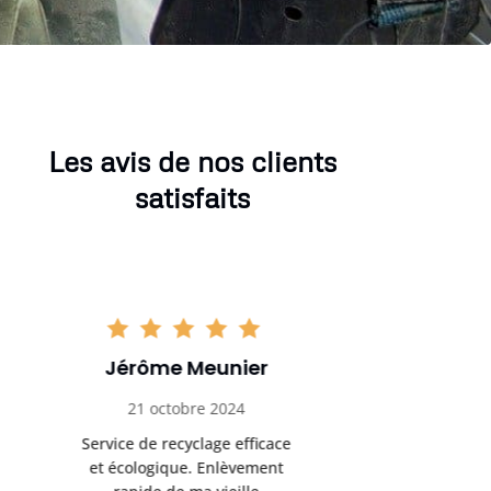
Les avis de nos clients
satisfaits
Sophie Gaillard
Marc 
13 novembre 2024
8 déc
Très satisfaite du service de
Excellente 
recyclage ferraille. Équipe
recyclag