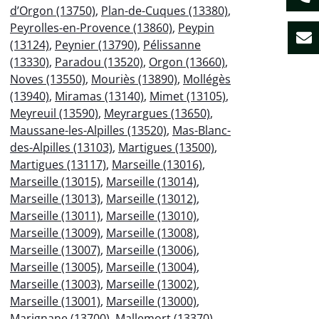
d’Orgon (13750)
,
Plan-de-Cuques (13380)
,
Peyrolles-en-Provence (13860)
,
Peypin
(13124)
,
Peynier (13790)
,
Pélissanne
(13330)
,
Paradou (13520)
,
Orgon (13660)
,
Noves (13550)
,
Mouriès (13890)
,
Mollégès
(13940)
,
Miramas (13140)
,
Mimet (13105)
,
Meyreuil (13590)
,
Meyrargues (13650)
,
Maussane-les-Alpilles (13520)
,
Mas-Blanc-
des-Alpilles (13103)
,
Martigues (13500)
,
Martigues (13117)
,
Marseille (13016)
,
Marseille (13015)
,
Marseille (13014)
,
Marseille (13013)
,
Marseille (13012)
,
Marseille (13011)
,
Marseille (13010)
,
Marseille (13009)
,
Marseille (13008)
,
Marseille (13007)
,
Marseille (13006)
,
Marseille (13005)
,
Marseille (13004)
,
Marseille (13003)
,
Marseille (13002)
,
Marseille (13001)
,
Marseille (13000)
,
Marignane (13700)
,
Mallemort (13370)
,