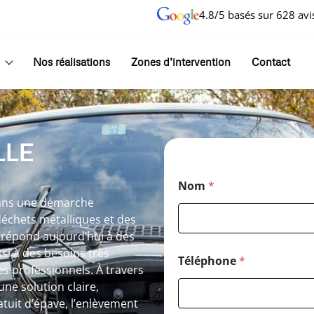
4.8/5 basés sur 628 avi
Nos réalisations
Zones d’intervention
Contact
LLE
Nom
*
 dans une démarche
 déchets métalliques et des
e répond aujourd’hui à des
i à des besoins très
Téléphone
*
s professionnels. À travers
une solution claire,
tuit d’épave, l’enlèvement