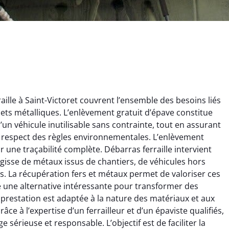
ille à Saint-Victoret couvrent l’ensemble des besoins liés
chets métalliques. L’enlèvement gratuit d’épave constitue
un véhicule inutilisable sans contrainte, tout en assurant
e respect des règles environnementales. L’enlèvement
r une traçabilité complète. Débarras ferraille intervient
’agisse de métaux issus de chantiers, de véhicules hors
ginie Lambert
Jérôme Meunier
. La récupération fers et métaux permet de valoriser ces
re une alternative intéressante pour transformer des
6 février 2025
21 octobre 2024
prestation est adaptée à la nature des matériaux et aux
 pour se débarrasser
Service de recyclage efficace
âce à l’expertise d’un ferrailleur et d’un épaviste qualifiés,
ux métaux ! Équipe
et écologique. Enlèvement
e sérieuse et responsable. L’objectif est de faciliter la