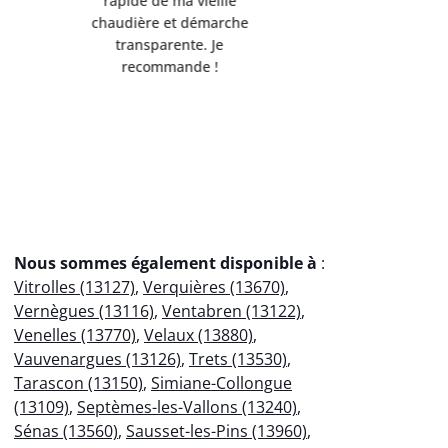
ponctuelle et respectueuse
équipemen
de l'environnement.
Servi
Débarrassée de mes
professio
encombrants métalliques en
votre
un clin d'œil !
éco
Nous sommes également disponible à
:
Vitrolles (13127)
,
Verquières (13670)
,
Vernègues (13116)
,
Ventabren (13122)
,
Venelles (13770)
,
Velaux (13880)
,
Vauvenargues (13126)
,
Trets (13530)
,
Tarascon (13150)
,
Simiane-Collongue
(13109)
,
Septèmes-les-Vallons (13240)
,
Sénas (13560)
,
Sausset-les-Pins (13960)
,