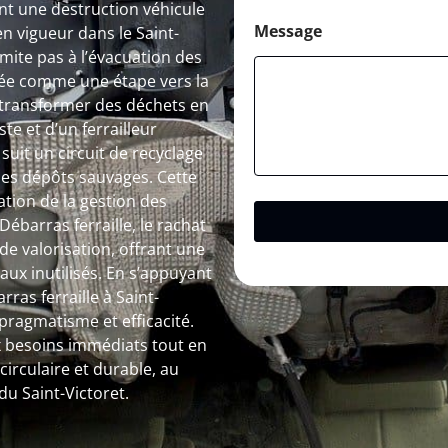
ant une destruction véhicule
Message
n vigueur dans le Saint-
limite pas à l’évacuation des
ée comme une étape vers la
 transformer des déchets en
te et d’un ferrailleur
uit un circuit de recyclage
t les dépôts sauvages. Cette
tion de la gestion des
Débarras ferraille, le rachat
de valorisation, offrant une
ux inutilisés. En s’appuyant
ras ferraille à Saint-
ragmatisme et efficacité.
x besoins immédiats tout en
irculaire et durable, au
du Saint-Victoret.