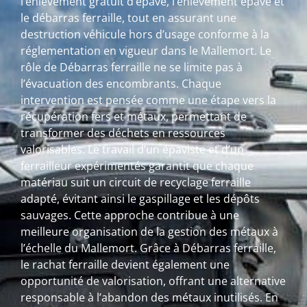
l’enlèvement gratuit d’épave, l’enlèvement épave et
le débarras ferraille, tout en assurant une
destruction véhicule hors d’usage conforme à la
réglementation en vigueur dans le Mallemort. Le
rôle de Débarras ferraille ne se limite pas à
l’évacuation des encombrants. Chaque
intervention est pensée comme une étape vers la
récupération fers et métaux, permettant de
transformer des déchets en ressources
valorisables. Le travail d’un épaviste et d’un
ferrailleur expérimentés garantit que chaque
matériau suit un circuit de recyclage ferraille
adapté, évitant ainsi le gaspillage et les dépôts
sauvages. Cette approche contribue à une
meilleure organisation de la gestion des métaux à
l’échelle du Mallemort. Grâce à Débarras ferraille,
le rachat ferraille devient également une
opportunité de valorisation, offrant une alternative
responsable à l’abandon des métaux inutilisés. En