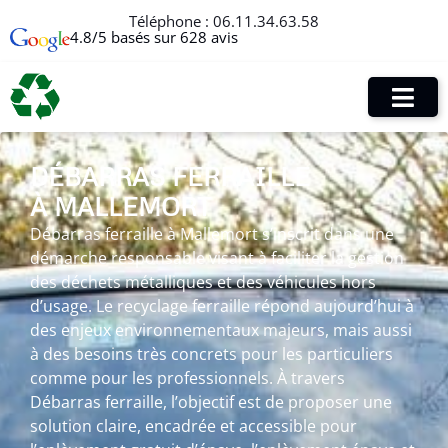
Téléphone :
06.11.34.63.58
4.8/5 basés sur 628 avis
DÉBARRAS FERRAILLE
À MALLEMORT
Débarras ferraille à Mallemort s’inscrit dans une
démarche responsable visant à faciliter la gestion
des déchets métalliques et des véhicules hors
d’usage. Le recyclage ferraille répond aujourd’hui à
des enjeux environnementaux majeurs, mais aussi
à des besoins très concrets pour les particuliers
comme pour les professionnels. À travers
Débarras ferraille, l’objectif est de proposer une
solution claire, encadrée et accessible pour