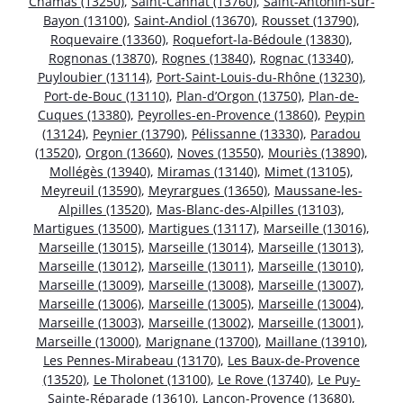
Chamas (13250)
,
Saint-Cannat (13760)
,
Saint-Antonin-sur-
Bayon (13100)
,
Saint-Andiol (13670)
,
Rousset (13790)
,
Roquevaire (13360)
,
Roquefort-la-Bédoule (13830)
,
Rognonas (13870)
,
Rognes (13840)
,
Rognac (13340)
,
Puyloubier (13114)
,
Port-Saint-Louis-du-Rhône (13230)
,
Port-de-Bouc (13110)
,
Plan-d’Orgon (13750)
,
Plan-de-
Cuques (13380)
,
Peyrolles-en-Provence (13860)
,
Peypin
(13124)
,
Peynier (13790)
,
Pélissanne (13330)
,
Paradou
(13520)
,
Orgon (13660)
,
Noves (13550)
,
Mouriès (13890)
,
Mollégès (13940)
,
Miramas (13140)
,
Mimet (13105)
,
Meyreuil (13590)
,
Meyrargues (13650)
,
Maussane-les-
Alpilles (13520)
,
Mas-Blanc-des-Alpilles (13103)
,
Martigues (13500)
,
Martigues (13117)
,
Marseille (13016)
,
Marseille (13015)
,
Marseille (13014)
,
Marseille (13013)
,
Marseille (13012)
,
Marseille (13011)
,
Marseille (13010)
,
Marseille (13009)
,
Marseille (13008)
,
Marseille (13007)
,
Marseille (13006)
,
Marseille (13005)
,
Marseille (13004)
,
Marseille (13003)
,
Marseille (13002)
,
Marseille (13001)
,
Marseille (13000)
,
Marignane (13700)
,
Maillane (13910)
,
Les Pennes-Mirabeau (13170)
,
Les Baux-de-Provence
(13520)
,
Le Tholonet (13100)
,
Le Rove (13740)
,
Le Puy-
Sainte-Réparade (13610)
,
Lançon-Provence (13680)
,