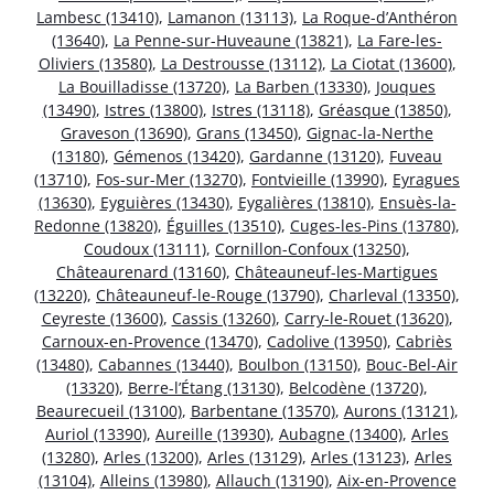
Lambesc (13410)
,
Lamanon (13113)
,
La Roque-d’Anthéron
(13640)
,
La Penne-sur-Huveaune (13821)
,
La Fare-les-
Oliviers (13580)
,
La Destrousse (13112)
,
La Ciotat (13600)
,
La Bouilladisse (13720)
,
La Barben (13330)
,
Jouques
(13490)
,
Istres (13800)
,
Istres (13118)
,
Gréasque (13850)
,
Graveson (13690)
,
Grans (13450)
,
Gignac-la-Nerthe
(13180)
,
Gémenos (13420)
,
Gardanne (13120)
,
Fuveau
(13710)
,
Fos-sur-Mer (13270)
,
Fontvieille (13990)
,
Eyragues
(13630)
,
Eyguières (13430)
,
Eygalières (13810)
,
Ensuès-la-
Redonne (13820)
,
Éguilles (13510)
,
Cuges-les-Pins (13780)
,
Coudoux (13111)
,
Cornillon-Confoux (13250)
,
Châteaurenard (13160)
,
Châteauneuf-les-Martigues
(13220)
,
Châteauneuf-le-Rouge (13790)
,
Charleval (13350)
,
Ceyreste (13600)
,
Cassis (13260)
,
Carry-le-Rouet (13620)
,
Carnoux-en-Provence (13470)
,
Cadolive (13950)
,
Cabriès
(13480)
,
Cabannes (13440)
,
Boulbon (13150)
,
Bouc-Bel-Air
(13320)
,
Berre-l’Étang (13130)
,
Belcodène (13720)
,
Beaurecueil (13100)
,
Barbentane (13570)
,
Aurons (13121)
,
Auriol (13390)
,
Aureille (13930)
,
Aubagne (13400)
,
Arles
(13280)
,
Arles (13200)
,
Arles (13129)
,
Arles (13123)
,
Arles
(13104)
,
Alleins (13980)
,
Allauch (13190)
,
Aix-en-Provence