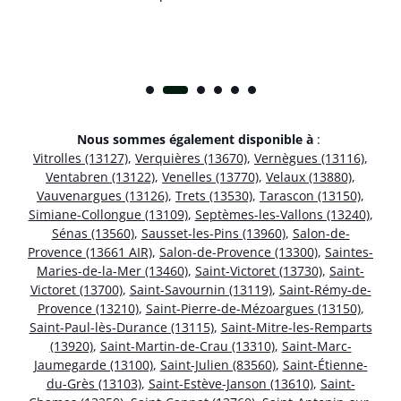
Nous sommes également disponible à
:
Vitrolles (13127)
,
Verquières (13670)
,
Vernègues (13116)
,
Ventabren (13122)
,
Venelles (13770)
,
Velaux (13880)
,
Vauvenargues (13126)
,
Trets (13530)
,
Tarascon (13150)
,
Simiane-Collongue (13109)
,
Septèmes-les-Vallons (13240)
,
Sénas (13560)
,
Sausset-les-Pins (13960)
,
Salon-de-
Provence (13661 AIR)
,
Salon-de-Provence (13300)
,
Saintes-
Maries-de-la-Mer (13460)
,
Saint-Victoret (13730)
,
Saint-
Victoret (13700)
,
Saint-Savournin (13119)
,
Saint-Rémy-de-
Provence (13210)
,
Saint-Pierre-de-Mézoargues (13150)
,
Saint-Paul-lès-Durance (13115)
,
Saint-Mitre-les-Remparts
(13920)
,
Saint-Martin-de-Crau (13310)
,
Saint-Marc-
Jaumegarde (13100)
,
Saint-Julien (83560)
,
Saint-Étienne-
du-Grès (13103)
,
Saint-Estève-Janson (13610)
,
Saint-