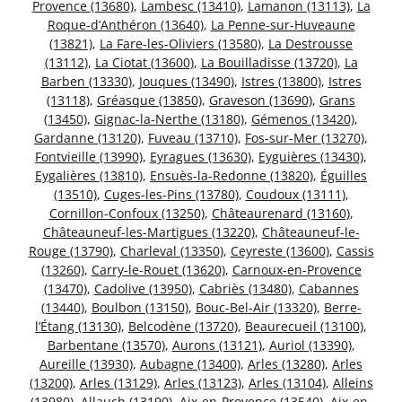
Provence (13680)
,
Lambesc (13410)
,
Lamanon (13113)
,
La
Roque-d’Anthéron (13640)
,
La Penne-sur-Huveaune
(13821)
,
La Fare-les-Oliviers (13580)
,
La Destrousse
(13112)
,
La Ciotat (13600)
,
La Bouilladisse (13720)
,
La
Barben (13330)
,
Jouques (13490)
,
Istres (13800)
,
Istres
(13118)
,
Gréasque (13850)
,
Graveson (13690)
,
Grans
(13450)
,
Gignac-la-Nerthe (13180)
,
Gémenos (13420)
,
Gardanne (13120)
,
Fuveau (13710)
,
Fos-sur-Mer (13270)
,
Fontvieille (13990)
,
Eyragues (13630)
,
Eyguières (13430)
,
Eygalières (13810)
,
Ensuès-la-Redonne (13820)
,
Éguilles
(13510)
,
Cuges-les-Pins (13780)
,
Coudoux (13111)
,
Cornillon-Confoux (13250)
,
Châteaurenard (13160)
,
Châteauneuf-les-Martigues (13220)
,
Châteauneuf-le-
Rouge (13790)
,
Charleval (13350)
,
Ceyreste (13600)
,
Cassis
(13260)
,
Carry-le-Rouet (13620)
,
Carnoux-en-Provence
(13470)
,
Cadolive (13950)
,
Cabriès (13480)
,
Cabannes
(13440)
,
Boulbon (13150)
,
Bouc-Bel-Air (13320)
,
Berre-
l’Étang (13130)
,
Belcodène (13720)
,
Beaurecueil (13100)
,
Barbentane (13570)
,
Aurons (13121)
,
Auriol (13390)
,
Aureille (13930)
,
Aubagne (13400)
,
Arles (13280)
,
Arles
(13200)
,
Arles (13129)
,
Arles (13123)
,
Arles (13104)
,
Alleins
(13980)
,
Allauch (13190)
,
Aix-en-Provence (13540)
,
Aix-en-