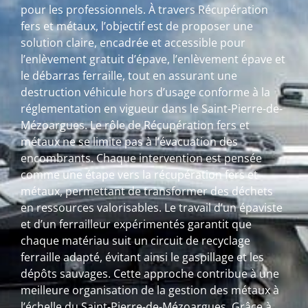
pour les professionnels. À travers Récupération
fers et métaux, l’objectif est de proposer une
solution claire, encadrée et accessible pour
l’enlèvement gratuit d’épave, l’enlèvement épave et
le débarras ferraille, tout en assurant une
destruction véhicule hors d’usage conforme à la
réglementation en vigueur dans le Saint-Pierre-de-
Mézoargues. Le rôle de Récupération fers et
métaux ne se limite pas à l’évacuation des
encombrants. Chaque intervention est pensée
comme une étape vers la récupération fers et
métaux, permettant de transformer des déchets
en ressources valorisables. Le travail d’un épaviste
et d’un ferrailleur expérimentés garantit que
chaque matériau suit un circuit de recyclage
ferraille adapté, évitant ainsi le gaspillage et les
dépôts sauvages. Cette approche contribue à une
meilleure organisation de la gestion des métaux à
l’échelle du Saint-Pierre-de-Mézoargues. Grâce à