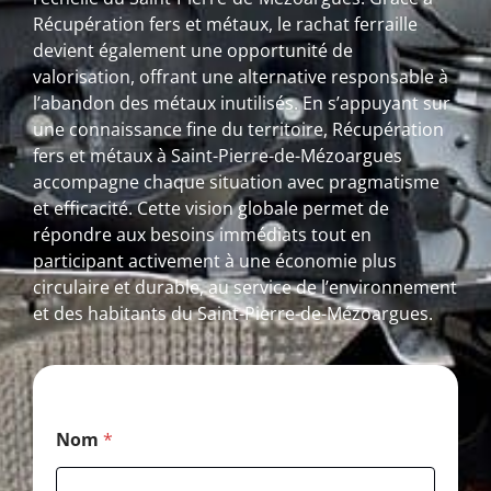
Récupération fers et métaux, le rachat ferraille
devient également une opportunité de
valorisation, offrant une alternative responsable à
l’abandon des métaux inutilisés. En s’appuyant sur
une connaissance fine du territoire, Récupération
fers et métaux à Saint-Pierre-de-Mézoargues
accompagne chaque situation avec pragmatisme
et efficacité. Cette vision globale permet de
répondre aux besoins immédiats tout en
participant activement à une économie plus
circulaire et durable, au service de l’environnement
et des habitants du Saint-Pierre-de-Mézoargues.
T
Nom
*
é
l
é