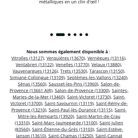
métalliques en un clin d'œil !
Nous sommes également disponible à
:
Vitrolles (13127)
,
Verquières (13670)
,
Vernègues (13116)
,
Ventabren (13122)
,
Venelles (13770)
,
Velaux (13880)
,
Vauvenargues (13126)
,
Trets (13530)
,
Tarascon (13150)
,
Simiane-Collongue (13109)
,
Septèmes-les-Vallons (13240)
,
Sénas (13560)
,
Sausset-les-Pins (13960)
,
Salon-de-
Provence (13661 AIR)
,
Salon-de-Provence (13300)
,
Saintes-
Maries-de-la-Mer (13460)
,
Saint-Victoret (13730)
,
Saint-
Victoret (13700)
,
Saint-Savournin (13119)
,
Saint-Rémy-de-
Provence (13210)
,
Saint-Paul-lès-Durance (13115)
,
Saint-
Mitre-les-Remparts (13920)
,
Saint-Martin-de-Crau
(13310)
,
Saint-Marc-Jaumegarde (13100)
,
Saint-Julien
(83560)
,
Saint-Étienne-du-Grès (13103)
,
Saint-Estève-
Janson (13610)
,
Saint-Chamas (13250)
,
Saint-Cannat