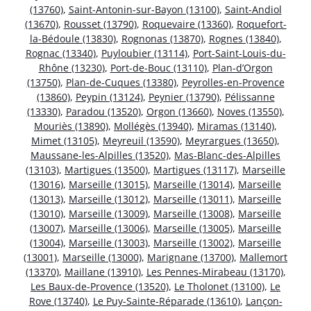
(13760)
,
Saint-Antonin-sur-Bayon (13100)
,
Saint-Andiol
(13670)
,
Rousset (13790)
,
Roquevaire (13360)
,
Roquefort-
la-Bédoule (13830)
,
Rognonas (13870)
,
Rognes (13840)
,
Rognac (13340)
,
Puyloubier (13114)
,
Port-Saint-Louis-du-
Rhône (13230)
,
Port-de-Bouc (13110)
,
Plan-d’Orgon
(13750)
,
Plan-de-Cuques (13380)
,
Peyrolles-en-Provence
(13860)
,
Peypin (13124)
,
Peynier (13790)
,
Pélissanne
(13330)
,
Paradou (13520)
,
Orgon (13660)
,
Noves (13550)
,
Mouriès (13890)
,
Mollégès (13940)
,
Miramas (13140)
,
Mimet (13105)
,
Meyreuil (13590)
,
Meyrargues (13650)
,
Maussane-les-Alpilles (13520)
,
Mas-Blanc-des-Alpilles
(13103)
,
Martigues (13500)
,
Martigues (13117)
,
Marseille
(13016)
,
Marseille (13015)
,
Marseille (13014)
,
Marseille
(13013)
,
Marseille (13012)
,
Marseille (13011)
,
Marseille
(13010)
,
Marseille (13009)
,
Marseille (13008)
,
Marseille
(13007)
,
Marseille (13006)
,
Marseille (13005)
,
Marseille
(13004)
,
Marseille (13003)
,
Marseille (13002)
,
Marseille
(13001)
,
Marseille (13000)
,
Marignane (13700)
,
Mallemort
(13370)
,
Maillane (13910)
,
Les Pennes-Mirabeau (13170)
,
Les Baux-de-Provence (13520)
,
Le Tholonet (13100)
,
Le
Rove (13740)
,
Le Puy-Sainte-Réparade (13610)
,
Lançon-