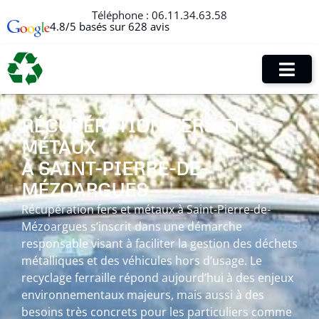
Téléphone :
06.11.34.63.58
4.8/5 basés sur 628 avis
RÉCUPÉRATION FERS ET
MÉTAUX
À SAINT-PIERRE-DE-
MÉZOARGUES
Récupération fers et métaux à Saint-Pierre-de-
Mézoargues s’inscrit dans une démarche
responsable visant à faciliter la gestion des déchets
métalliques et des véhicules hors d’usage. Le
recyclage ferraille répond aujourd’hui à des enjeux
environnementaux majeurs, mais aussi à des
besoins très concrets pour les particuliers comme