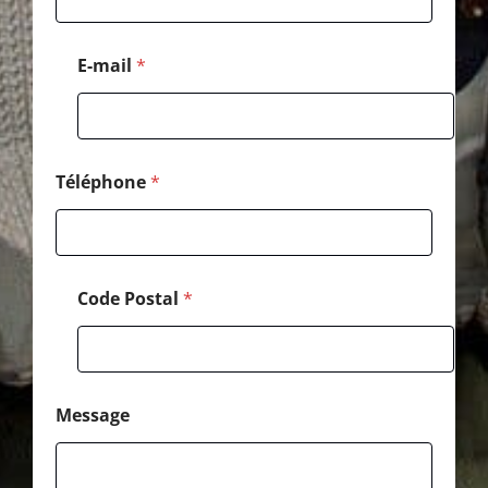
p
h
o
E-mail
*
n
e
P
o
s
t
Téléphone
*
a
l
*
Code Postal
*
Message