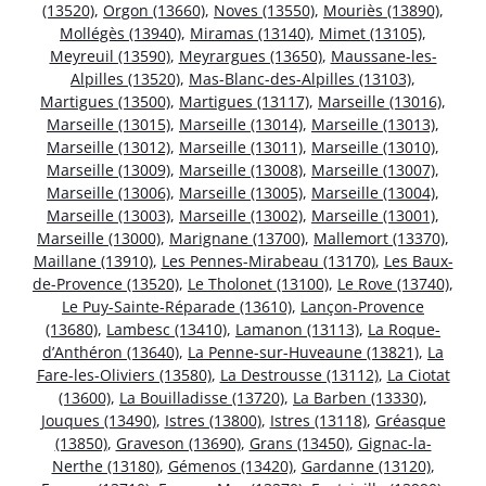
(13520)
,
Orgon (13660)
,
Noves (13550)
,
Mouriès (13890)
,
Mollégès (13940)
,
Miramas (13140)
,
Mimet (13105)
,
Meyreuil (13590)
,
Meyrargues (13650)
,
Maussane-les-
Alpilles (13520)
,
Mas-Blanc-des-Alpilles (13103)
,
Martigues (13500)
,
Martigues (13117)
,
Marseille (13016)
,
Marseille (13015)
,
Marseille (13014)
,
Marseille (13013)
,
Marseille (13012)
,
Marseille (13011)
,
Marseille (13010)
,
Marseille (13009)
,
Marseille (13008)
,
Marseille (13007)
,
Marseille (13006)
,
Marseille (13005)
,
Marseille (13004)
,
Marseille (13003)
,
Marseille (13002)
,
Marseille (13001)
,
Marseille (13000)
,
Marignane (13700)
,
Mallemort (13370)
,
Maillane (13910)
,
Les Pennes-Mirabeau (13170)
,
Les Baux-
de-Provence (13520)
,
Le Tholonet (13100)
,
Le Rove (13740)
,
Le Puy-Sainte-Réparade (13610)
,
Lançon-Provence
(13680)
,
Lambesc (13410)
,
Lamanon (13113)
,
La Roque-
d’Anthéron (13640)
,
La Penne-sur-Huveaune (13821)
,
La
Fare-les-Oliviers (13580)
,
La Destrousse (13112)
,
La Ciotat
(13600)
,
La Bouilladisse (13720)
,
La Barben (13330)
,
Jouques (13490)
,
Istres (13800)
,
Istres (13118)
,
Gréasque
(13850)
,
Graveson (13690)
,
Grans (13450)
,
Gignac-la-
Nerthe (13180)
,
Gémenos (13420)
,
Gardanne (13120)
,