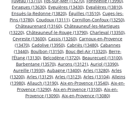
Fuveau (13710)
,
Fos-sur-Mer (13270)
,
Fontvieille (13990)
,
Eyragues (13630)
,
Eyguières (13430)
,
Eygalières (13810)
,
Ensuès-la-Redonne (13820)
,
Éguilles (13510)
,
Cuges-les-
Pins (13780)
,
Coudoux (13111)
,
Cornillon-Confoux (13250)
,
Châteaurenard (13160)
,
Châteauneuf-les-Martigues
(13220)
,
Châteauneuf-le-Rouge (13790)
,
Charleval (13350)
,
Ceyreste (13600)
,
Cassis (13260)
,
Carnoux-en-Provence
(13470)
,
Cadolive (13950)
,
Cabriès (13480)
,
Cabannes
(13440)
,
Boulbon (13150)
,
Bouc-Bel-Air (13320)
,
Berre-
l’Étang (13130)
,
Belcodène (13720)
,
Beaurecueil (13100)
,
Barbentane (13570)
,
Aurons (13121)
,
Auriol (13390)
,
Aureille (13930)
,
Aubagne (13400)
,
Arles (13280)
,
Arles
(13200)
,
Arles (13129)
,
Arles (13123)
,
Arles (13104)
,
Alleins
(13980)
,
Allauch (13190)
,
Aix-en-Provence (13540)
,
Aix-en-
Provence (13290)
,
Aix-en-Provence (13100)
,
Aix-en-
Provence (13090)
,
Aix-en-Provence (13080)