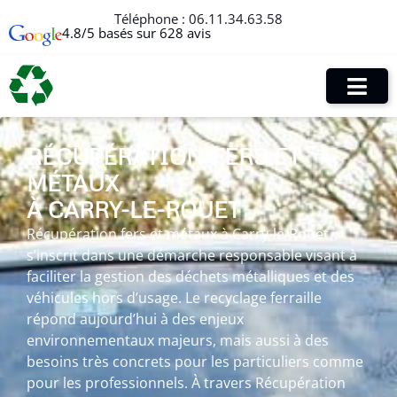
Téléphone :
06.11.34.63.58
4.8/5 basés sur 628 avis
RÉCUPÉRATION FERS ET
MÉTAUX
À CARRY-LE-ROUET
Récupération fers et métaux à Carry-le-Rouet
s’inscrit dans une démarche responsable visant à
faciliter la gestion des déchets métalliques et des
véhicules hors d’usage. Le recyclage ferraille
répond aujourd’hui à des enjeux
environnementaux majeurs, mais aussi à des
besoins très concrets pour les particuliers comme
pour les professionnels. À travers Récupération