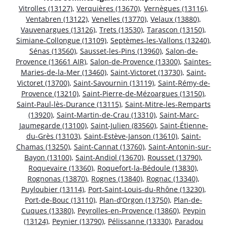
Vitrolles (13127)
,
Verquières (13670)
,
Vernègues (13116)
,
Ventabren (13122)
,
Venelles (13770)
,
Velaux (13880)
,
Vauvenargues (13126)
,
Trets (13530)
,
Tarascon (13150)
,
Simiane-Collongue (13109)
,
Septèmes-les-Vallons (13240)
,
Sénas (13560)
,
Sausset-les-Pins (13960)
,
Salon-de-
Provence (13661 AIR)
,
Salon-de-Provence (13300)
,
Saintes-
Maries-de-la-Mer (13460)
,
Saint-Victoret (13730)
,
Saint-
Victoret (13700)
,
Saint-Savournin (13119)
,
Saint-Rémy-de-
Provence (13210)
,
Saint-Pierre-de-Mézoargues (13150)
,
Saint-Paul-lès-Durance (13115)
,
Saint-Mitre-les-Remparts
(13920)
,
Saint-Martin-de-Crau (13310)
,
Saint-Marc-
Jaumegarde (13100)
,
Saint-Julien (83560)
,
Saint-Étienne-
du-Grès (13103)
,
Saint-Estève-Janson (13610)
,
Saint-
Chamas (13250)
,
Saint-Cannat (13760)
,
Saint-Antonin-sur-
Bayon (13100)
,
Saint-Andiol (13670)
,
Rousset (13790)
,
Roquevaire (13360)
,
Roquefort-la-Bédoule (13830)
,
Rognonas (13870)
,
Rognes (13840)
,
Rognac (13340)
,
Puyloubier (13114)
,
Port-Saint-Louis-du-Rhône (13230)
,
Port-de-Bouc (13110)
,
Plan-d’Orgon (13750)
,
Plan-de-
Cuques (13380)
,
Peyrolles-en-Provence (13860)
,
Peypin
(13124)
,
Peynier (13790)
,
Pélissanne (13330)
,
Paradou