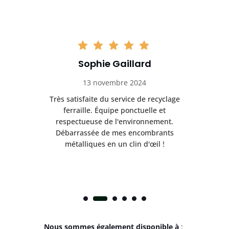
Sophie Gaillard
13 novembre 2024
Très satisfaite du service de recyclage
Exc
e ma
ferraille. Équipe ponctuelle et
respectueuse de l'environnement.
!
Débarrassée de mes encombrants
métalliques en un clin d'œil !
Nous sommes également disponible à
: