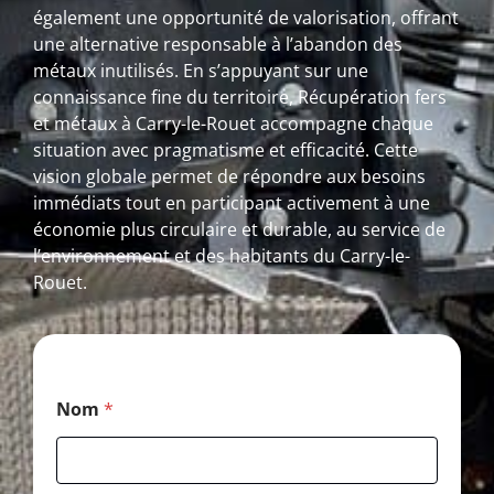
également une opportunité de valorisation, offrant
une alternative responsable à l’abandon des
métaux inutilisés. En s’appuyant sur une
connaissance fine du territoire, Récupération fers
et métaux à Carry-le-Rouet accompagne chaque
situation avec pragmatisme et efficacité. Cette
vision globale permet de répondre aux besoins
immédiats tout en participant activement à une
économie plus circulaire et durable, au service de
l’environnement et des habitants du Carry-le-
Rouet.
T
Nom
*
é
l
é
p