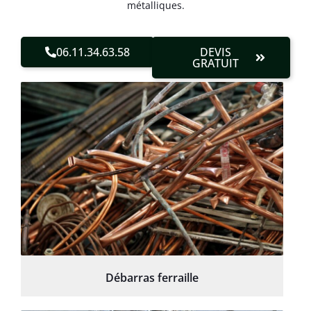
métalliques.
06.11.34.63.58
DEVIS
GRATUIT
Débarras ferraille