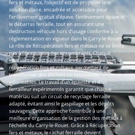
fers et métaux, l’objectif est de proposer une
solution claire, encadrée et accessible pour
l’enlèvement gratuit d’épave, l’enlèvement épave et
le débarras ferraille, tout en assurant une
destruction véhicule hors d’usage conforme à la
réglementation en vigueur dans le Carry-le-Rouet.
Le rôle de Récupération fers et métaux ne se limite
pas à l’évacuation des encombrants. Chaque
intervention est pensée comme une étape vers la
récupération fers et métaux, permettant de
transformer des déchets en ressources
valorisables. Le travail d’un épaviste et d’un
ferrailleur expérimentés garantit que chaque
matériau suit un circuit de recyclage ferraille
adapté, évitant ainsi le gaspillage et les dépôts
sauvages. Cette approche contribue à une
meilleure organisation de la gestion des métaux à
l’échelle du Carry-le-Rouet. Grâce à Récupération
fers et métaux, le rachat ferraille devient