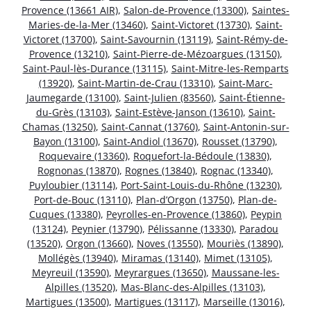
Provence (13661 AIR)
,
Salon-de-Provence (13300)
,
Saintes-
Maries-de-la-Mer (13460)
,
Saint-Victoret (13730)
,
Saint-
Victoret (13700)
,
Saint-Savournin (13119)
,
Saint-Rémy-de-
Provence (13210)
,
Saint-Pierre-de-Mézoargues (13150)
,
Saint-Paul-lès-Durance (13115)
,
Saint-Mitre-les-Remparts
(13920)
,
Saint-Martin-de-Crau (13310)
,
Saint-Marc-
Jaumegarde (13100)
,
Saint-Julien (83560)
,
Saint-Étienne-
du-Grès (13103)
,
Saint-Estève-Janson (13610)
,
Saint-
Chamas (13250)
,
Saint-Cannat (13760)
,
Saint-Antonin-sur-
Bayon (13100)
,
Saint-Andiol (13670)
,
Rousset (13790)
,
Roquevaire (13360)
,
Roquefort-la-Bédoule (13830)
,
Rognonas (13870)
,
Rognes (13840)
,
Rognac (13340)
,
Puyloubier (13114)
,
Port-Saint-Louis-du-Rhône (13230)
,
Port-de-Bouc (13110)
,
Plan-d’Orgon (13750)
,
Plan-de-
Cuques (13380)
,
Peyrolles-en-Provence (13860)
,
Peypin
(13124)
,
Peynier (13790)
,
Pélissanne (13330)
,
Paradou
(13520)
,
Orgon (13660)
,
Noves (13550)
,
Mouriès (13890)
,
Mollégès (13940)
,
Miramas (13140)
,
Mimet (13105)
,
Meyreuil (13590)
,
Meyrargues (13650)
,
Maussane-les-
Alpilles (13520)
,
Mas-Blanc-des-Alpilles (13103)
,
Martigues (13500)
,
Martigues (13117)
,
Marseille (13016)
,