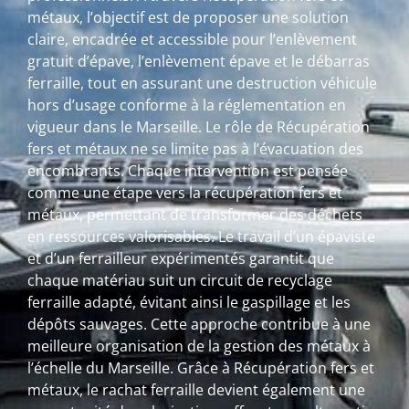
métaux, l’objectif est de proposer une solution
claire, encadrée et accessible pour l’enlèvement
gratuit d’épave, l’enlèvement épave et le débarras
ferraille, tout en assurant une destruction véhicule
hors d’usage conforme à la réglementation en
vigueur dans le Marseille. Le rôle de Récupération
fers et métaux ne se limite pas à l’évacuation des
encombrants. Chaque intervention est pensée
comme une étape vers la récupération fers et
métaux, permettant de transformer des déchets
en ressources valorisables. Le travail d’un épaviste
et d’un ferrailleur expérimentés garantit que
chaque matériau suit un circuit de recyclage
ferraille adapté, évitant ainsi le gaspillage et les
dépôts sauvages. Cette approche contribue à une
meilleure organisation de la gestion des métaux à
l’échelle du Marseille. Grâce à Récupération fers et
métaux, le rachat ferraille devient également une