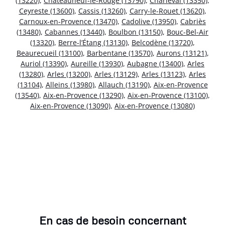
(13220)
,
Châteauneuf-le-Rouge (13790)
,
Charleval (13350)
,
Ceyreste (13600)
,
Cassis (13260)
,
Carry-le-Rouet (13620)
,
Carnoux-en-Provence (13470)
,
Cadolive (13950)
,
Cabriès
(13480)
,
Cabannes (13440)
,
Boulbon (13150)
,
Bouc-Bel-Air
(13320)
,
Berre-l’Étang (13130)
,
Belcodène (13720)
,
Beaurecueil (13100)
,
Barbentane (13570)
,
Aurons (13121)
,
Auriol (13390)
,
Aureille (13930)
,
Aubagne (13400)
,
Arles
(13280)
,
Arles (13200)
,
Arles (13129)
,
Arles (13123)
,
Arles
(13104)
,
Alleins (13980)
,
Allauch (13190)
,
Aix-en-Provence
(13540)
,
Aix-en-Provence (13290)
,
Aix-en-Provence (13100)
,
Aix-en-Provence (13090)
,
Aix-en-Provence (13080)
En cas de besoin concernant