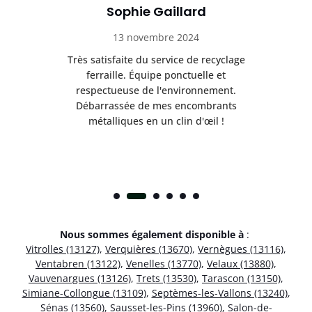
Sophie Gaillard
13 novembre 2024
Très satisfaite du service de recyclage
Exc
e ma
ferraille. Équipe ponctuelle et
respectueuse de l'environnement.
!
Débarrassée de mes encombrants
métalliques en un clin d'œil !
Nous sommes également disponible à
:
Vitrolles (13127)
,
Verquières (13670)
,
Vernègues (13116)
,
Ventabren (13122)
,
Venelles (13770)
,
Velaux (13880)
,
Vauvenargues (13126)
,
Trets (13530)
,
Tarascon (13150)
,
Simiane-Collongue (13109)
,
Septèmes-les-Vallons (13240)
,
Sénas (13560)
,
Sausset-les-Pins (13960)
,
Salon-de-