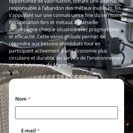
opportunité de valorisation, offrant une alternative
responsable à l’abandon des métaux inutilisés. En
s’appuyant sur une connaissance fine du territoire,
Récupération fers et métaux à Marseille
accompagne chaque situation avec pragmatisme
et efficacité. Cette vision globale permet de
répondre aux besoins immédiats tout en
participant activement à une économie plus
circulaire et durable, au service de l’environnement
et des habitants du Marseille.
E
Nom
*
-
m
a
i
l
C
E-mail
*