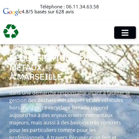
Téléphone :
06.11.34.63.58
4.8/5 basés sur 628 avis
RÉCUPÉRATION FERS ET
MÉTAUX
À MARSEILLE
Récupération fers et métaux à Marseille s’inscrit
dans une démarche responsable visant à faciliter la
gestion des déchets métalliques et des véhicules
hors d’usage. Le recyclage ferraille répond
aujourd’hui à des enjeux environnementaux
majeurs, mais aussi à des besoins très concrets
pour les particuliers comme pour les
professionnels. À travers Récupération fers et