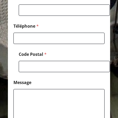
o
d
e
N
o
m
Téléphone
*
Code Postal
*
Message