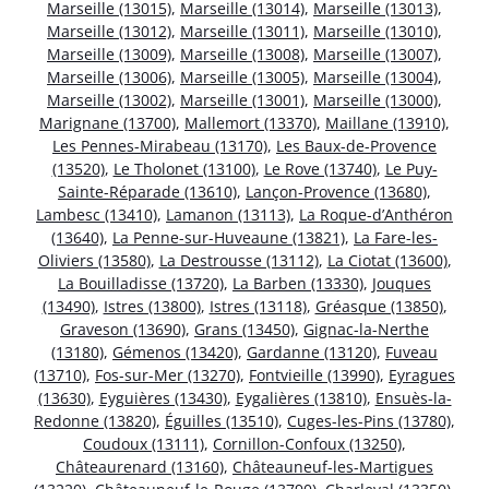
Marseille (13015)
,
Marseille (13014)
,
Marseille (13013)
,
Marseille (13012)
,
Marseille (13011)
,
Marseille (13010)
,
Marseille (13009)
,
Marseille (13008)
,
Marseille (13007)
,
Marseille (13006)
,
Marseille (13005)
,
Marseille (13004)
,
Marseille (13002)
,
Marseille (13001)
,
Marseille (13000)
,
Marignane (13700)
,
Mallemort (13370)
,
Maillane (13910)
,
Les Pennes-Mirabeau (13170)
,
Les Baux-de-Provence
(13520)
,
Le Tholonet (13100)
,
Le Rove (13740)
,
Le Puy-
Sainte-Réparade (13610)
,
Lançon-Provence (13680)
,
Lambesc (13410)
,
Lamanon (13113)
,
La Roque-d’Anthéron
(13640)
,
La Penne-sur-Huveaune (13821)
,
La Fare-les-
Oliviers (13580)
,
La Destrousse (13112)
,
La Ciotat (13600)
,
La Bouilladisse (13720)
,
La Barben (13330)
,
Jouques
(13490)
,
Istres (13800)
,
Istres (13118)
,
Gréasque (13850)
,
Graveson (13690)
,
Grans (13450)
,
Gignac-la-Nerthe
(13180)
,
Gémenos (13420)
,
Gardanne (13120)
,
Fuveau
(13710)
,
Fos-sur-Mer (13270)
,
Fontvieille (13990)
,
Eyragues
(13630)
,
Eyguières (13430)
,
Eygalières (13810)
,
Ensuès-la-
Redonne (13820)
,
Éguilles (13510)
,
Cuges-les-Pins (13780)
,
Coudoux (13111)
,
Cornillon-Confoux (13250)
,
Châteaurenard (13160)
,
Châteauneuf-les-Martigues