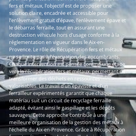
fers et métaux, l’objectif est de proposer une
solution claire, encadrée et accessible pour
l’enlèvement gratuit d’épave, l’enlèvement épave et
le débarras ferraille, tout en assurant une
destruction véhicule hors d’usage conforme à la
réglementation en vigueur dans le Aix-en-
Provence. Le rôle de Récupération fers et métaux
ne se limite pas à l’évacuation des encombrants.
Chaque intervention est pensée comme une étape
vers la récupération fers et métaux, permettant de
transformer des déchets en ressources
valorisables. Le travail d’un épaviste et d’un
ferrailleur expérimentés garantit que chaque
matériau suit un circuit de recyclage ferraille
adapté, évitant ainsi le gaspillage et les dépôts
sauvages. Cette approche contribue à une
meilleure organisation de la gestion des métaux à
l’échelle du Aix-en-Provence. Grâce à Récupération