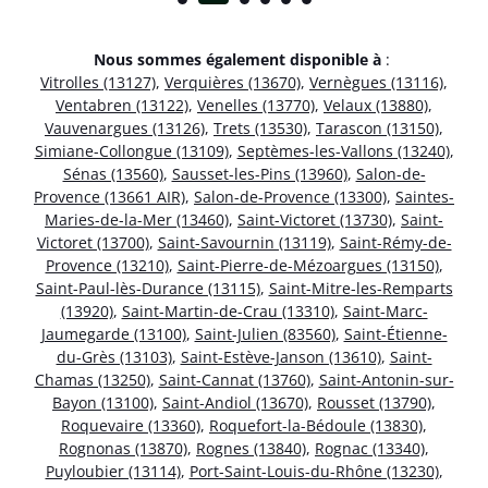
Nous sommes également disponible à
:
Vitrolles (13127)
,
Verquières (13670)
,
Vernègues (13116)
,
Ventabren (13122)
,
Venelles (13770)
,
Velaux (13880)
,
Vauvenargues (13126)
,
Trets (13530)
,
Tarascon (13150)
,
Simiane-Collongue (13109)
,
Septèmes-les-Vallons (13240)
,
Sénas (13560)
,
Sausset-les-Pins (13960)
,
Salon-de-
Provence (13661 AIR)
,
Salon-de-Provence (13300)
,
Saintes-
Maries-de-la-Mer (13460)
,
Saint-Victoret (13730)
,
Saint-
Victoret (13700)
,
Saint-Savournin (13119)
,
Saint-Rémy-de-
Provence (13210)
,
Saint-Pierre-de-Mézoargues (13150)
,
Saint-Paul-lès-Durance (13115)
,
Saint-Mitre-les-Remparts
(13920)
,
Saint-Martin-de-Crau (13310)
,
Saint-Marc-
Jaumegarde (13100)
,
Saint-Julien (83560)
,
Saint-Étienne-
du-Grès (13103)
,
Saint-Estève-Janson (13610)
,
Saint-
Chamas (13250)
,
Saint-Cannat (13760)
,
Saint-Antonin-sur-
Bayon (13100)
,
Saint-Andiol (13670)
,
Rousset (13790)
,
Roquevaire (13360)
,
Roquefort-la-Bédoule (13830)
,
Rognonas (13870)
,
Rognes (13840)
,
Rognac (13340)
,
Puyloubier (13114)
,
Port-Saint-Louis-du-Rhône (13230)
,