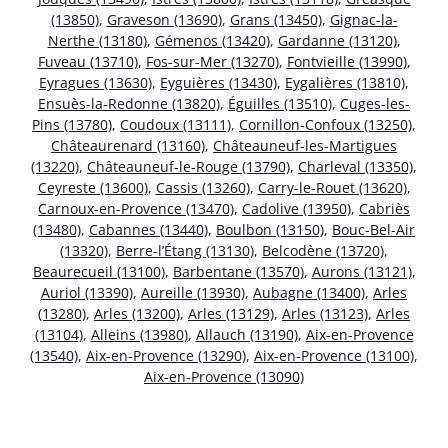
(13850)
,
Graveson (13690)
,
Grans (13450)
,
Gignac-la-
Nerthe (13180)
,
Gémenos (13420)
,
Gardanne (13120)
,
Fuveau (13710)
,
Fos-sur-Mer (13270)
,
Fontvieille (13990)
,
Eyragues (13630)
,
Eyguières (13430)
,
Eygalières (13810)
,
Ensuès-la-Redonne (13820)
,
Éguilles (13510)
,
Cuges-les-
Pins (13780)
,
Coudoux (13111)
,
Cornillon-Confoux (13250)
,
Châteaurenard (13160)
,
Châteauneuf-les-Martigues
(13220)
,
Châteauneuf-le-Rouge (13790)
,
Charleval (13350)
,
Ceyreste (13600)
,
Cassis (13260)
,
Carry-le-Rouet (13620)
,
Carnoux-en-Provence (13470)
,
Cadolive (13950)
,
Cabriès
(13480)
,
Cabannes (13440)
,
Boulbon (13150)
,
Bouc-Bel-Air
(13320)
,
Berre-l’Étang (13130)
,
Belcodène (13720)
,
Beaurecueil (13100)
,
Barbentane (13570)
,
Aurons (13121)
,
Auriol (13390)
,
Aureille (13930)
,
Aubagne (13400)
,
Arles
(13280)
,
Arles (13200)
,
Arles (13129)
,
Arles (13123)
,
Arles
(13104)
,
Alleins (13980)
,
Allauch (13190)
,
Aix-en-Provence
(13540)
,
Aix-en-Provence (13290)
,
Aix-en-Provence (13100)
,
Aix-en-Provence (13090)