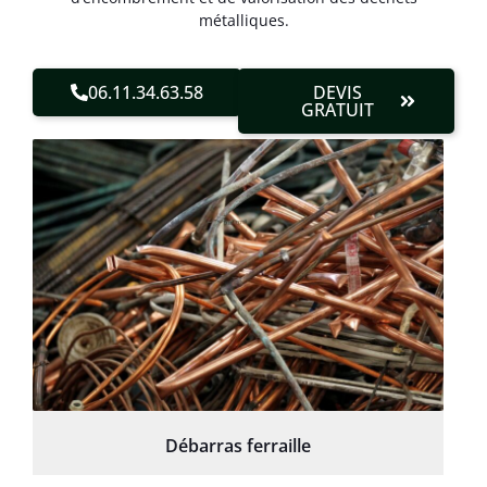
métalliques.
06.11.34.63.58
DEVIS
GRATUIT
Débarras ferraille