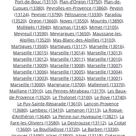
Port-de-Bouc (13110)
,
Plan-d’Orgon (13750)
,
Plan-de-
Cuques (13380)
,
Peyrolles-en-Provence (13860)
,
Peypin
(13124)
,
Peynier (13790)
,
Pélissanne (13330)
,
Paradou
(13520)
,
Orgon (13660)
,
Noves (13550)
,
Mouriès (13890)
,
Mollégès (13940)
,
Miramas (13140)
,
Mimet (13105)
,
Meyreuil (13590)
,
Meyrargues (13650)
,
Maussane-les-
Alpilles (13520)
,
Mas-Blanc-des-Alpilles (13103)
,
Martigues (13500)
,
Martigues (13117)
,
Marseille (13016)
,
Marseille (13015)
,
Marseille (13014)
,
Marseille (13013)
,
Marseille (13012)
,
Marseille (13011)
,
Marseille (13010)
,
Marseille (13009)
,
Marseille (13008)
,
Marseille (13007)
,
Marseille (13006)
,
Marseille (13005)
,
Marseille (13004)
,
Marseille (13003)
,
Marseille (13002)
,
Marseille (13001)
,
Marseille (13000)
,
Marignane (13700)
,
Mallemort (13370)
,
Maillane (13910)
,
Les Pennes-Mirabeau (13170)
,
Les Baux-
de-Provence (13520)
,
Le Tholonet (13100)
,
Le Rove (13740)
,
Le Puy-Sainte-Réparade (13610)
,
Lançon-Provence
(13680)
,
Lambesc (13410)
,
Lamanon (13113)
,
La Roque-
d’Anthéron (13640)
,
La Penne-sur-Huveaune (13821)
,
La
Fare-les-Oliviers (13580)
,
La Destrousse (13112)
,
La Ciotat
(13600)
,
La Bouilladisse (13720)
,
La Barben (13330)
,
Jouques (13490)
,
Istres (13800)
,
Istres (13118)
,
Gréasque