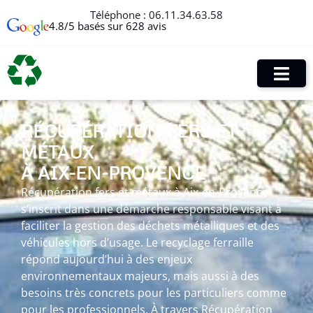
Téléphone :
06.11.34.63.58
4.8/5 basés sur 628 avis
RÉCUPÉRATION FERS ET
MÉTAUX
À AIX-EN-PROVENCE
Récupération fers et métaux à Aix-en-Provence
s’inscrit dans une démarche responsable visant à
faciliter la gestion des déchets métalliques et des
véhicules hors d’usage. Le recyclage ferraille
répond aujourd’hui à des enjeux
environnementaux majeurs, mais aussi à des
besoins très concrets pour les particuliers comme
pour les professionnels. À travers Récupération