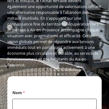
fers et métaux, le rachat ferraille devient
également une opportunité de valorisation, offrant
une alternative responsable à l’abandon des
métaux inutilisés. En s’appuyant sur une
connaissance fine du territoire, Récupération fers
et métaux à Aix-en-Provence accompagne chaque
situation avec pragmatisme et efficacité. Cette
vision globale permet de répondre aux besoins
immédiats tout en participant activement à une
économie plus circulaire et durable, au service de
l’environnement et des habitants du Aix-en-
Provence.
*
Nom
*
*
C
o
d