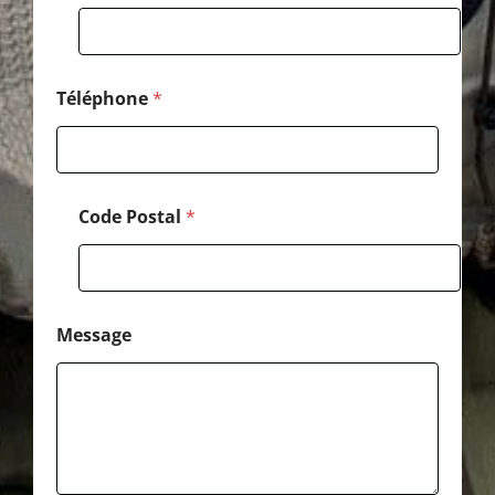
s
t
a
l
Téléphone
*
Code Postal
*
Message