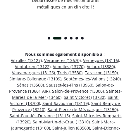
!
Débarrassée de mes encombrants
métalliques en un clin d'œil !
Nous sommes également disponible à
:
Vitrolles (13127)
,
Verquières (13670)
,
Vernègues (13116)
,
Ventabren (13122)
,
Venelles (13770)
,
Velaux (13880)
,
Vauvenargues (13126)
,
Trets (13530)
,
Tarascon (13150)
,
Simiane-Collongue (13109)
,
Septèmes-les-Vallons (13240)
,
Sénas (13560)
,
Sausset-les-Pins (13960)
,
Salon-de-
Provence (13661 AIR)
,
Salon-de-Provence (13300)
,
Saintes-
Maries-de-la-Mer (13460)
,
Saint-Victoret (13730)
,
Saint-
Victoret (13700)
,
Saint-Savournin (13119)
,
Saint-Rémy-de-
Provence (13210)
,
Saint-Pierre-de-Mézoargues (13150)
,
Saint-Paul-lès-Durance (13115)
,
Saint-Mitre-les-Remparts
(13920)
,
Saint-Martin-de-Crau (13310)
,
Saint-Marc-
Jaumegarde (13100)
,
Saint-Julien (83560)
,
Saint-Étienne-