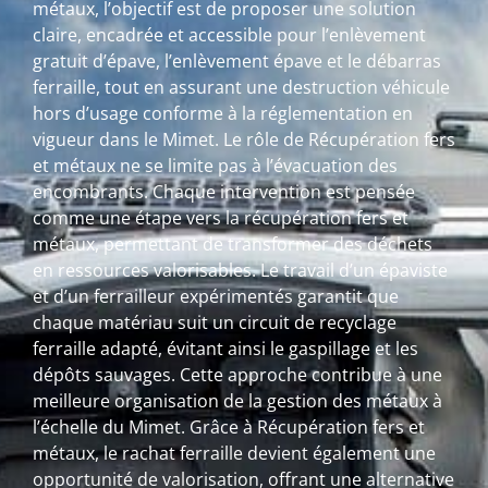
métaux, l’objectif est de proposer une solution
claire, encadrée et accessible pour l’enlèvement
gratuit d’épave, l’enlèvement épave et le débarras
ferraille, tout en assurant une destruction véhicule
hors d’usage conforme à la réglementation en
vigueur dans le Mimet. Le rôle de Récupération fers
et métaux ne se limite pas à l’évacuation des
encombrants. Chaque intervention est pensée
comme une étape vers la récupération fers et
métaux, permettant de transformer des déchets
en ressources valorisables. Le travail d’un épaviste
et d’un ferrailleur expérimentés garantit que
chaque matériau suit un circuit de recyclage
ferraille adapté, évitant ainsi le gaspillage et les
dépôts sauvages. Cette approche contribue à une
meilleure organisation de la gestion des métaux à
l’échelle du Mimet. Grâce à Récupération fers et
métaux, le rachat ferraille devient également une
opportunité de valorisation, offrant une alternative