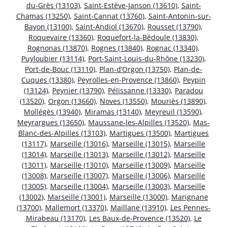
du-Grès (13103)
,
Saint-Estève-Janson (13610)
,
Saint-
Chamas (13250)
,
Saint-Cannat (13760)
,
Saint-Antonin-sur-
Bayon (13100)
,
Saint-Andiol (13670)
,
Rousset (13790)
,
Roquevaire (13360)
,
Roquefort-la-Bédoule (13830)
,
Rognonas (13870)
,
Rognes (13840)
,
Rognac (13340)
,
Puyloubier (13114)
,
Port-Saint-Louis-du-Rhône (13230)
,
Port-de-Bouc (13110)
,
Plan-d’Orgon (13750)
,
Plan-de-
Cuques (13380)
,
Peyrolles-en-Provence (13860)
,
Peypin
(13124)
,
Peynier (13790)
,
Pélissanne (13330)
,
Paradou
(13520)
,
Orgon (13660)
,
Noves (13550)
,
Mouriès (13890)
,
Mollégès (13940)
,
Miramas (13140)
,
Meyreuil (13590)
,
Meyrargues (13650)
,
Maussane-les-Alpilles (13520)
,
Mas-
Blanc-des-Alpilles (13103)
,
Martigues (13500)
,
Martigues
(13117)
,
Marseille (13016)
,
Marseille (13015)
,
Marseille
(13014)
,
Marseille (13013)
,
Marseille (13012)
,
Marseille
(13011)
,
Marseille (13010)
,
Marseille (13009)
,
Marseille
(13008)
,
Marseille (13007)
,
Marseille (13006)
,
Marseille
(13005)
,
Marseille (13004)
,
Marseille (13003)
,
Marseille
(13002)
,
Marseille (13001)
,
Marseille (13000)
,
Marignane
(13700)
,
Mallemort (13370)
,
Maillane (13910)
,
Les Pennes-
Mirabeau (13170)
,
Les Baux-de-Provence (13520)
,
Le