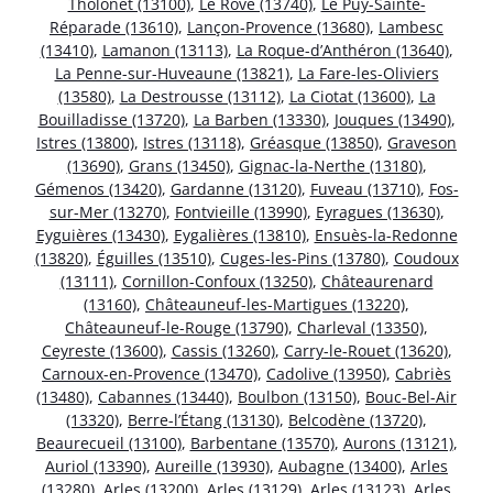
Tholonet (13100)
,
Le Rove (13740)
,
Le Puy-Sainte-
Réparade (13610)
,
Lançon-Provence (13680)
,
Lambesc
(13410)
,
Lamanon (13113)
,
La Roque-d’Anthéron (13640)
,
La Penne-sur-Huveaune (13821)
,
La Fare-les-Oliviers
(13580)
,
La Destrousse (13112)
,
La Ciotat (13600)
,
La
Bouilladisse (13720)
,
La Barben (13330)
,
Jouques (13490)
,
Istres (13800)
,
Istres (13118)
,
Gréasque (13850)
,
Graveson
(13690)
,
Grans (13450)
,
Gignac-la-Nerthe (13180)
,
Gémenos (13420)
,
Gardanne (13120)
,
Fuveau (13710)
,
Fos-
sur-Mer (13270)
,
Fontvieille (13990)
,
Eyragues (13630)
,
Eyguières (13430)
,
Eygalières (13810)
,
Ensuès-la-Redonne
(13820)
,
Éguilles (13510)
,
Cuges-les-Pins (13780)
,
Coudoux
(13111)
,
Cornillon-Confoux (13250)
,
Châteaurenard
(13160)
,
Châteauneuf-les-Martigues (13220)
,
Châteauneuf-le-Rouge (13790)
,
Charleval (13350)
,
Ceyreste (13600)
,
Cassis (13260)
,
Carry-le-Rouet (13620)
,
Carnoux-en-Provence (13470)
,
Cadolive (13950)
,
Cabriès
(13480)
,
Cabannes (13440)
,
Boulbon (13150)
,
Bouc-Bel-Air
(13320)
,
Berre-l’Étang (13130)
,
Belcodène (13720)
,
Beaurecueil (13100)
,
Barbentane (13570)
,
Aurons (13121)
,
Auriol (13390)
,
Aureille (13930)
,
Aubagne (13400)
,
Arles
(13280)
,
Arles (13200)
,
Arles (13129)
,
Arles (13123)
,
Arles