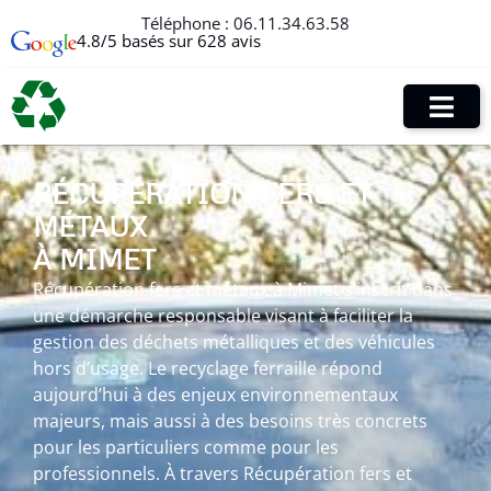
Téléphone :
06.11.34.63.58
4.8/5 basés sur 628 avis
RÉCUPÉRATION FERS ET
MÉTAUX
À MIMET
Récupération fers et métaux à Mimet s’inscrit dans
une démarche responsable visant à faciliter la
gestion des déchets métalliques et des véhicules
hors d’usage. Le recyclage ferraille répond
aujourd’hui à des enjeux environnementaux
majeurs, mais aussi à des besoins très concrets
pour les particuliers comme pour les
professionnels. À travers Récupération fers et