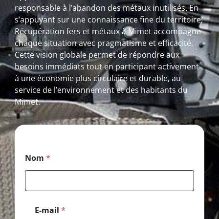
responsable à l’abandon des métaux inutilisés. En
s’appuyant sur une connaissance fine du territoire,
Récupération fers et métaux à Mimet accompagne
chaque situation avec pragmatisme et efficacité.
Cette vision globale permet de répondre aux
besoins immédiats tout en participant activement
à une économie plus circulaire et durable, au
service de l’environnement et des habitants du
Mimet.
N
Nom
*
o
m
N
o
m
P
E-mail
*
o